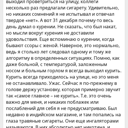
выходил проветриться на улицу, коллеги
несколько раз предлагали сигарету. Удивительно,
но никаких сомнений я не испытывал и отвечал
твердое «нет». А вот 31 декабря почему-то весь
день думал о курении. Не сказать, что был накат,
но мысли вокруг курения не доставили
удовольствия. Еще вспоминаю о курении, когда
бывают ссоры с женой. Наверное, это нормально,
ведь я столько лет следовал одному и тому же
алгоритму в определенных ситуациях. Помню, как
даже больной, с температурой, заложенным
носом и больным горлом я всегда выходил курить.
Курить всегда приходилось на улице, но это меня
не останавливало. Ужас. Сейчас я по-прежнему в
голове держу установку, которая примерно звучит
так «самое главное – не курить». Т.е. это очень
важно для меня, и никаких поблажек или
послаблений для себя я не предусматриваю. Был
недавно в индийском магазине, и там попались на
глаза травяные сигареты. Они еще ингаляторами
называются. В них абсолютно нет никотина, и