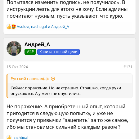
Попытался изменить подпись, не получилось. В
инструкции лезть для этого не хочу. Если админы
посчитают нужным, пусть указывают, что курю.
Asolovi
,
nachtigal
и
Андрей_А
Р
е
а
к
Андрей_А
ц
V.I.P
Капитан новой цели
и
и
:
15 Окт 2024
#131
Русский написал(а):
Сейчас поражение. Но не страшно. Страшно, когда руки
опускаются. А у меня не опустились
Не поражение. А приобретенный опыт, который
пригодится в следующую попытку, и уже не
получится у привычки "зацепить" за то же самое,
ибо мы становимся сильней с каждым разом ?
nachtigal