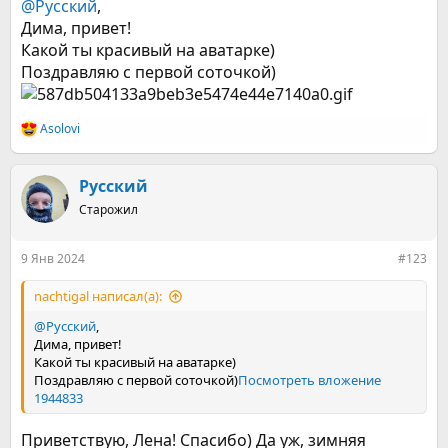
@Русский
,
Дима, привет!
Какой ты красивый на аватарке)
Поздравляю с первой соточкой)
Asolovi
Р
е
а
к
Русский
ц
Старожил
и
и
:
9 Янв 2024
#123
nachtigal написал(а):
@Русский
,
Дима, привет!
Какой ты красивый на аватарке)
Поздравляю с первой соточкой)
Посмотреть вложение
1944833
Приветствую, Лена! Спасибо) Да уж, зимняя