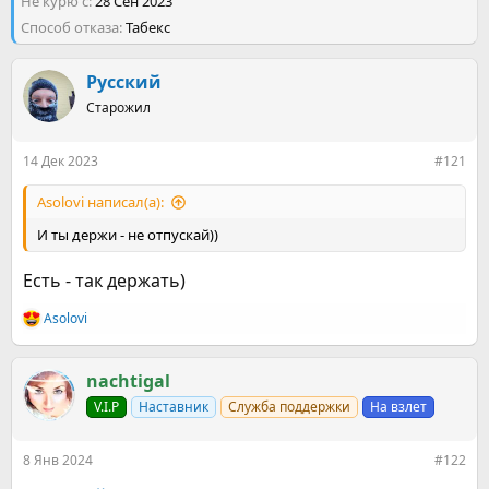
Не курю с
р
28 Сен 2023
н
т
а
Способ отказа
Табекс
е
ч
м
а
ы
Русский
л
а
Старожил
14 Дек 2023
#121
Asolovi написал(а):
И ты держи - не отпускай))
Есть - так держать)
Asolovi
Р
е
а
к
nachtigal
ц
V.I.P
Наставник
Служба поддержки
На взлет
и
и
:
8 Янв 2024
#122