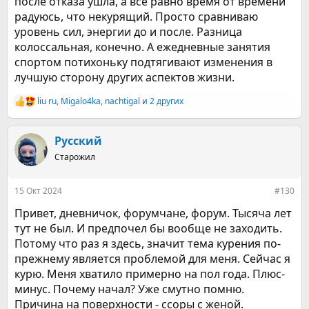
после отказа ушла, а все равно время от времени
радуюсь, что некурящий. Просто сравниваю
уровень сил, энергии до и после. Разница
колоссальная, конечно. А ежедневные занятия
спортом потихоньку подтягивают изменения в
лучшую сторону других аспектов жизни.
liu ru
,
Migalo4ka
,
nachtigal
и 2 других
Р
е
а
к
Русский
ц
Старожил
и
и
:
15 Окт 2024
#130
Привет, дневничок, форумчане, форум. Тысяча лет
тут не был. И предпочел бы вообще не заходить.
Потому что раз я здесь, значит тема курения по-
прежнему является проблемой для меня. Сейчас я
курю. Меня хватило примерно на пол года. Плюс-
минус. Почему начал? Уже смутно помню.
Причина на поверхности - ссоры с женой.