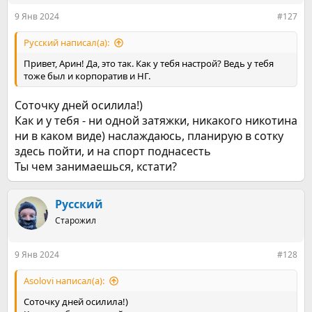
происходит какая-то работа, может быть даже небольшая
9 Янв 2024
#127
борьба. Пусть так. Меня это устраивает. Самое главное, что
я не курю. И – да, одну привычку я заменил на другую.
Русский написал(а):
Теперь занятия спортом для меня привычны и приносят
радость и удовольствие. Сын видит не отца, который
Привет, Арин! Да, это так. Как у тебя настрой? Ведь у тебя
постоянно бегает на балкон, возвращаясь с отвратным
тоже был и корпоратив и НГ.
запахом, а отца, который каждый день работает над собой.
Очень постараюсь и дальше служить хорошим, а не
Соточку дней осилила!)
плохим примером.
Как и у тебя - ни одной затяжки, никакого никотина
ни в каком виде) наслаждаюсь, планирую в сотку
здесь пойти, и на спорт поднасесть
Ты чем занимаешься, кстати?
Русский
Старожил
9 Янв 2024
#128
Asolovi написал(а):
Соточку дней осилила!)