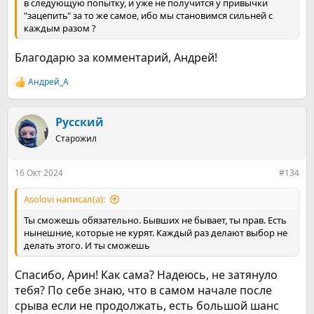
в следующую попытку, и уже не получится у привычки
"зацепить" за то же самое, ибо мы становимся сильней с
каждым разом ?
Благодарю за комментарий, Андрей!
Андрей_А
Р
е
а
к
Русский
ц
Старожил
и
и
:
16 Окт 2024
#134
Asolovi написал(а):
Ты сможешь обязательно. Бывших не бывает, ты прав. Есть
нынешние, которые не курят. Каждый раз делают выбор не
делать этого. И ты сможешь
Спасибо, Арин! Как сама? Надеюсь, не затянуло
тебя? По себе знаю, что в самом начале после
срыва если не продолжать, есть большой шанс