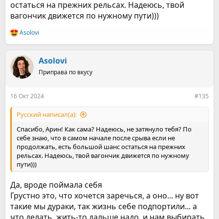
остаться на прежних рельсах. Надеюсь, твой
вагончик движется по нужному пути)))
Asolovi
Р
е
а
к
Asolovi
ц
Приправа по вкусу
и
и
:
16 Окт 2024
#135
Русский написал(а):
Спасибо, Арин! Как сама? Надеюсь, не затянуло тебя? По
себе знаю, что в самом начале после срыва если не
продолжать, есть большой шанс остаться на прежних
рельсах. Надеюсь, твой вагончик движется по нужному
пути)))
Да, вроде поймала себя
Грустно это, что хочется заречься, а оно... ну вот
такие мы дураки, так жизнь себе подпортили... а
что делать, жить-то дальше надо. и нам выбирать