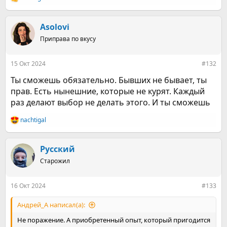
Р
е
а
к
Asolovi
ц
Приправа по вкусу
и
и
:
15 Окт 2024
#132
Ты сможешь обязательно. Бывших не бывает, ты
прав. Есть нынешние, которые не курят. Каждый
раз делают выбор не делать этого. И ты сможешь
nachtigal
Р
е
а
к
Русский
ц
Старожил
и
и
:
16 Окт 2024
#133
Андрей_А написал(а):
Не поражение. А приобретенный опыт, который пригодится