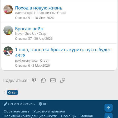
Поход в новую жизнь
Александра Новая жизнь
Старт
Ответы
51
18 Июл 2026
Бросаю вейп
Never Give Up
Старт
Ответы
37
30 Апр 2026
1 пост, попытка бросить курить пусть будет
4328
pokhorony kota
Старт
Ответы
6
3 Мар 2026
Pinterest
WhatsApp
Электронная почта
Ссылка
Поделиться:
Старт
Основной стиль
RU
Свер
Обратная связь
Условия и правила
Политика конфиденциальности
Помощь
Главная
Сниз