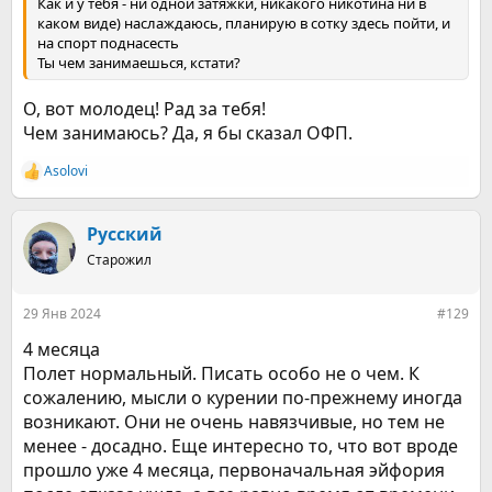
Как и у тебя - ни одной затяжки, никакого никотина ни в
каком виде) наслаждаюсь, планирую в сотку здесь пойти, и
на спорт поднасесть
Ты чем занимаешься, кстати?
О, вот молодец! Рад за тебя!
Чем занимаюсь? Да, я бы сказал ОФП.
Asolovi
Р
е
а
к
Русский
ц
Старожил
и
и
:
29 Янв 2024
#129
4 месяца
Полет нормальный. Писать особо не о чем. К
сожалению, мысли о курении по-прежнему иногда
возникают. Они не очень навязчивые, но тем не
менее - досадно. Еще интересно то, что вот вроде
прошло уже 4 месяца, первоначальная эйфория