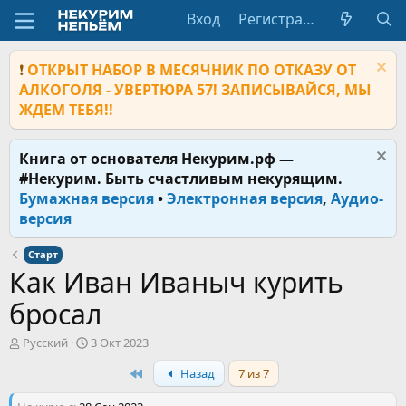
Вход
Регистрация
❗
ОТКРЫТ НАБОР В МЕСЯЧНИК ПО ОТКАЗУ ОТ
АЛКОГОЛЯ - УВЕРТЮРА 57! ЗАПИСЫВАЙСЯ, МЫ
ЖДЕМ ТЕБЯ!!
Книга от основателя Некурим.рф —
#Некурим. Быть счастливым некурящим.
Бумажная версия
•
Электронная версия
,
Аудио-
версия
Старт
Как Иван Иваныч курить
бросал
А
Д
Русский
3 Окт 2023
в
а
First
Назад
7 из 7
т
т
о
а