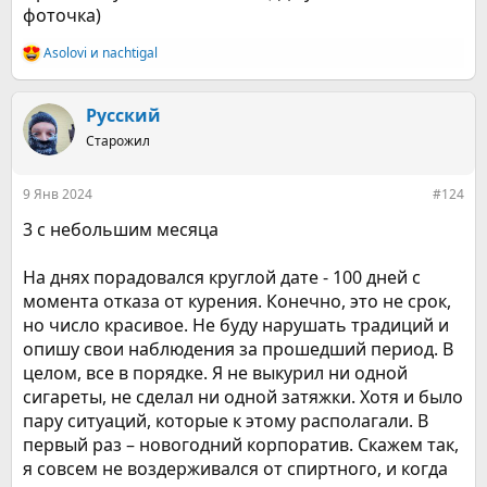
фоточка)
Asolovi
и
nachtigal
Р
е
а
к
Русский
ц
Старожил
и
и
:
9 Янв 2024
#124
3 с небольшим месяца
На днях порадовался круглой дате - 100 дней с
момента отказа от курения. Конечно, это не срок,
но число красивое. Не буду нарушать традиций и
опишу свои наблюдения за прошедший период. В
целом, все в порядке. Я не выкурил ни одной
сигареты, не сделал ни одной затяжки. Хотя и было
пару ситуаций, которые к этому располагали. В
первый раз – новогодний корпоратив. Скажем так,
я совсем не воздерживался от спиртного, и когда