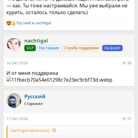
— как. Ты тоже настраивайся. Мы уже выбрали не
курить, осталось только сделать)
Русский
и
nachtigal
Р
е
а
к
nachtigal
ц
V.I.P
Наставник
Служба поддержки
На взлет
и
и
:
16 Окт 2024
#136
И от меня поддержка
Русский
Старожил
17 Окт 2024
#137
nachtigal написал(а):