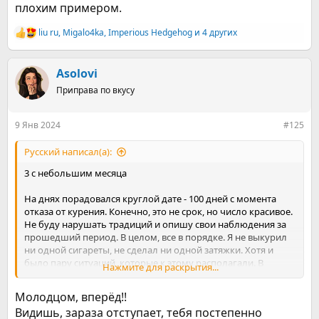
плохим примером.
liu ru
,
Migalo4ka
,
Imperious Hedgehog
и 4 других
Р
е
а
к
Asolovi
ц
Приправа по вкусу
и
и
:
9 Янв 2024
#125
Русский написал(а):
3 с небольшим месяца
На днях порадовался круглой дате - 100 дней с момента
отказа от курения. Конечно, это не срок, но число красивое.
Не буду нарушать традиций и опишу свои наблюдения за
прошедший период. В целом, все в порядке. Я не выкурил
ни одной сигареты, не сделал ни одной затяжки. Хотя и
было пару ситуаций, которые к этому располагали. В
Нажмите для раскрытия...
первый раз – новогодний корпоратив. Скажем так, я совсем
не воздерживался от спиртного, и когда выходил
Молодцом, вперёд!!
проветриться на улицу, коллеги несколько раз предлагали
Видишь, зараза отступает, тебя постепенно
сигарету. Удивительно, но никаких сомнений я не