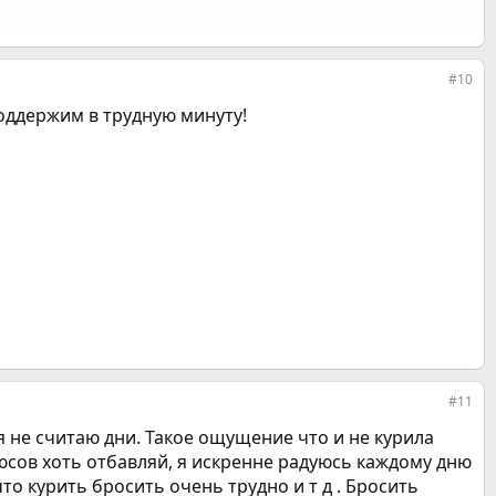
#10
Поддержим в трудную минуту!
#11
ря не считаю дни. Такое ощущение что и не курила
юсов хоть отбавляй, я искренне радуюсь каждому дню
то курить бросить очень трудно и т д . Бросить