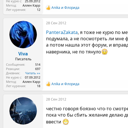
Не курю с
25.09.2012
Метод
Аллен Карр
Anika
и
Флорида
Р
Лет курения
12
е
а
28 Сен 2012
к
ц
PanteraZakata
, я тоже не курю по м
и
и
подумала, а не посмотреть ли мне ф
:
а потом нашла этот форум, и вправд
наверника, не по тянуло
Viva
Писатель
Сообщения
514
Реакции
697
Дневник
Читать »»
Не курю с
07.09.2012
Метод
Аллен Карр
Anika
и
Флорида
Р
Лет курения
18
е
а
28 Сен 2012
к
ц
честно говоря боязно что-то смотрет
и
и
пока что бы сбить желание делаю дв
:
ввести