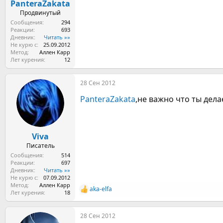
PanteraZakata
Продвинутый
Сообщения
294
Реакции
693
Дневник
Читать »»
Не курю с
25.09.2012
Метод
Аллен Карр
Лет курения
12
28 Сен 2012
PanteraZakata
,не важно что ты дела
Viva
Писатель
Сообщения
514
Реакции
697
Дневник
Читать »»
Не курю с
07.09.2012
Метод
Аллен Карр
aka-elfa
Р
Лет курения
18
е
а
28 Сен 2012
к