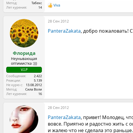
Метод
Табекс
Viva
Р
Лет курения
14
е
а
28 Сен 2012
к
ц
PanteraZakata
, добро пожаловать! 
и
и
:
Флорида
Неунывающая
оптимистка :)))
V.I.P
Сообщения
2.422
Реакции
5.139
Не курю с
13.08.2012
Метод
Сила Воли
Лет курения
16
28 Сен 2012
PanteraZakata
, привет! Молодец, чт
вовсе. Приятно и радостно жить с 
и жалею что не сделала это раньше.