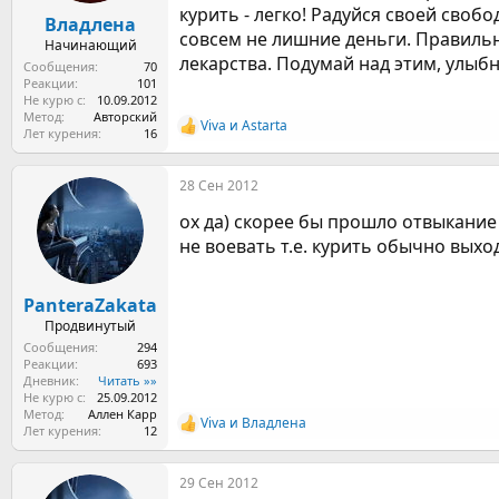
курить - легко! Радуйся своей сво
Владлена
совсем не лишние деньги. Правильн
Начинающий
лекарства. Подумай над этим, улыб
Сообщения
70
Реакции
101
Не курю с
10.09.2012
Метод
Авторский
Viva
и
Astarta
Р
Лет курения
16
е
а
28 Сен 2012
к
ц
ох да) скорее бы прошло отвыкани
и
и
не воевать т.е. курить обычно выхо
:
PanteraZakata
Продвинутый
Сообщения
294
Реакции
693
Дневник
Читать »»
Не курю с
25.09.2012
Метод
Аллен Карр
Viva
и
Владлена
Р
Лет курения
12
е
а
29 Сен 2012
к