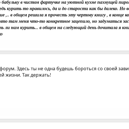
ю бабульку в чистом фартучке на уютной кухне пахнущей пирога
дь курить то нравилось, да и до старости как бы далеко. Но в
ие ,.. в общем решила я прочесть эту чертову книгу , в конце 
у что там меня что-то конкретное зацепило, но задуматься за
ть ли нам курить... в общем на следующий день дочитала я кн
ко
 форум. Здесь ты не одна будешь бороться со своей зав
й жизни. Так держать!