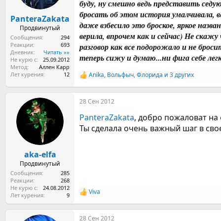
ы
л
буду, ну смешно ведь представить седу
а
бросать об этом история умалчивала, ве
PanteraZakata
даже взбесило это броское, яркое назван
Продвинутый
верила, впрочем как и сейчас) Не скаж
Сообщения
294
Реакции
693
разговор как все подорожало и не броси
Дневник
Читать »»
теперь сижу и думаю...ни фига себе лег
Не курю с
25.09.2012
Метод
Аллен Карр
Лет курения
12
Anika
,
Вольфыч
,
Флорида
и 3 других
Р
е
а
28 Сен 2012
к
ц
PanteraZakata
, добро пожаловат на
и
и
Ты сделала очень важный шаг в свое
:
aka-elfa
Продвинутый
Сообщения
285
Реакции
268
Не курю с
24.08.2012
Viva
Р
Лет курения
9
е
а
28 Сен 2012
к