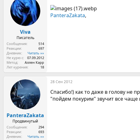
ц
и
и
PanteraZakata
,
:
Viva
Писатель
Сообщения
514
Реакции
697
Дневник
Читать »»
Не курю с
07.09.2012
Метод
Аллен Карр
Лет курения
18
28 Сен 2012
Спасибо!) как то даже в голову не 
"пойдем покурим" звучит все чаще и
PanteraZakata
Продвинутый
Сообщения
294
Реакции
693
Дневник
Читать »»