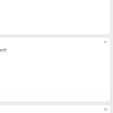
#7
т!!!
#8