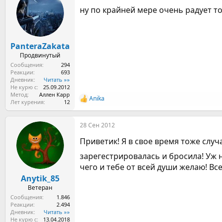
ц
ну по крайней мере очень радует то
и
и
:
PanteraZakata
Продвинутый
Сообщения
294
Реакции
693
Дневник
Читать »»
Не курю с
25.09.2012
Метод
Аллен Карр
Anika
Р
Лет курения
12
е
а
28 Сен 2012
к
ц
Приветик! Я в свое время тоже случ
и
и
зарегестрировалась и бросила! Уж н
:
чего и тебе от всей души желаю! Вс
Anytik_85
Ветеран
Сообщения
1.846
Реакции
2.494
Дневник
Читать »»
Не курю с
13.04.2018