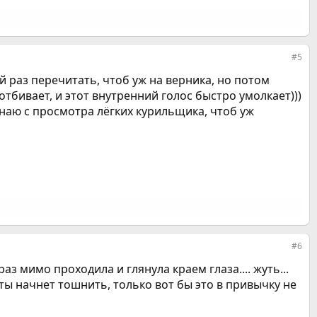
#5
2-й раз перечитать, чтоб уж на верника, но потом
отбивает, и этот внутренний голос быстро умолкает)))
инаю с просмотра лёгких курильщика, чтоб уж
#6
аз мимо проходила и глянула краем глаза.... жуть...
ты начнет тошнить, только вот бы это в привычку не