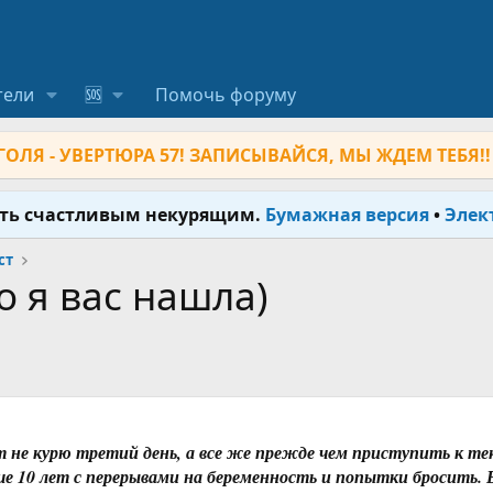
тели
🆘
Помочь форуму
ОЛЯ - УВЕРТЮРА 57! ЗАПИСЫВАЙСЯ, МЫ ЖДЕМ ТЕБЯ!!
ыть счастливым некурящим.
Бумажная версия
•
Элек
ст
о я вас нашла)
вот не курю третий день, а все же прежде чем приступить к те
ше 10 лет с перерывами на беременность и попытки бросить. 