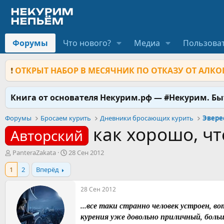
Форумы
Что нового?
Медиа
Пользова
❗
ОТКРЫТ НАБОР В МЕСЯЧНИК ПО ОТКАЗУ ОТ АЛКОГ
Книга от основателя Некурим.рф — #Некурим. Б
Форумы
Бросаем курить
Дневники бросающих курить
Эвере
как хорошо, чт
Авторский
А
Д
PanteraZakata
28 Сен 2012
в
а
1
2
Вперёд
т
т
о
а
р
н
28 Сен 2012
т
а
...все таки странно человек устроен, 
е
ч
м
а
курения уже довольно приличный, боль