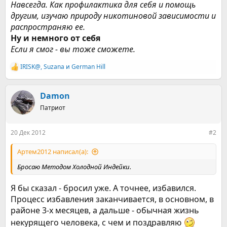
Навсегда. Как профилактика для себя и помощь
другим, изучаю природу никотиновой зависимости и
распространяю ее.
Ну и немного от себя
Если я смог - вы тоже сможете.
IRISK@
,
Suzana
и
German Hill
Р
е
а
к
Damon
ц
Патриот
и
и
:
20 Дек 2012
#2
Артем2012 написал(а):
Бросаю Методом Холодной Индейки.
Я бы сказал - бросил уже. А точнее, избавился.
Процесс избавления заканчивается, в основном, в
районе 3-х месяцев, а дальше - обычная жизнь
некурящего человека, с чем и поздравляю