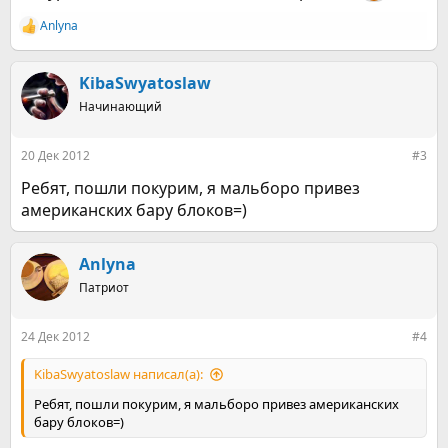
Anlyna
Р
е
а
к
KibaSwyatoslaw
ц
Начинающий
и
и
:
20 Дек 2012
#3
Ребят, пошли покурим, я мальборо привез
американских бару блоков=)
Anlyna
Патриот
24 Дек 2012
#4
KibaSwyatoslaw написал(а):
Ребят, пошли покурим, я мальборо привез американских
бару блоков=)