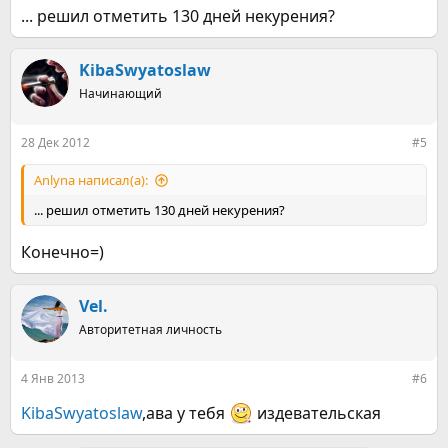
... решил отметить 130 дней некурения?
KibaSwyatoslaw
Начинающий
28 Дек 2012
#5
Anlyna написал(а):
... решил отметить 130 дней некурения?
Конечно=)
Vel.
Авторитетная личность
4 Янв 2013
#6
KibaSwyatoslaw
,ава у тебя
издевательская