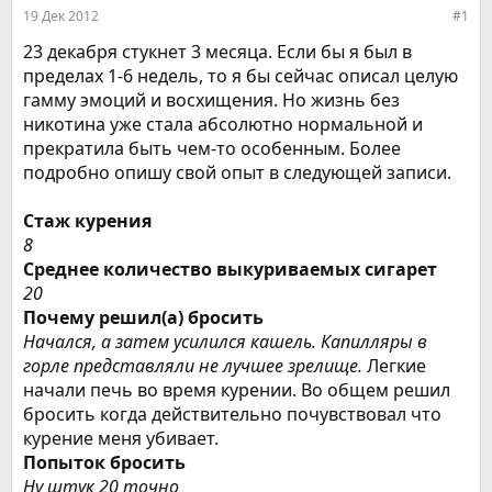
е
ч
19 Дек 2012
#1
м
а
ы
л
23 декабря стукнет 3 месяца. Если бы я был в
а
пределах 1-6 недель, то я бы сейчас описал целую
гамму эмоций и восхищения. Но жизнь без
никотина уже стала абсолютно нормальной и
прекратила быть чем-то особенным. Более
подробно опишу свой опыт в следующей записи.
Стаж курения
8
Среднее количество выкуриваемых сигарет
20
Почему решил(а) бросить
Начался, а затем усилился кашель. Капилляры в
горле представляли не лучшее зрелище.
Легкие
начали печь во время курении. Во общем решил
бросить когда действительно почувствовал что
курение меня убивает.
Попыток бросить
Ну штук 20 точно