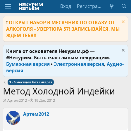
Вход
Регистрация
❗
ОТКРЫТ НАБОР В МЕСЯЧНИК ПО ОТКАЗУ ОТ
АЛКОГОЛЯ - УВЕРТЮРА 57! ЗАПИСЫВАЙСЯ, МЫ
ЖДЕМ ТЕБЯ!!
Книга от основателя Некурим.рф —
#Некурим. Быть счастливым некурящим.
Бумажная версия
•
Электронная версия
,
Аудио-
версия
3 - 6 месяцев без сигарет
Метод Холодной Индейки
А
Д
Артем2012
19 Дек 2012
в
а
т
т
Артем2012
о
а
р
н
т
а