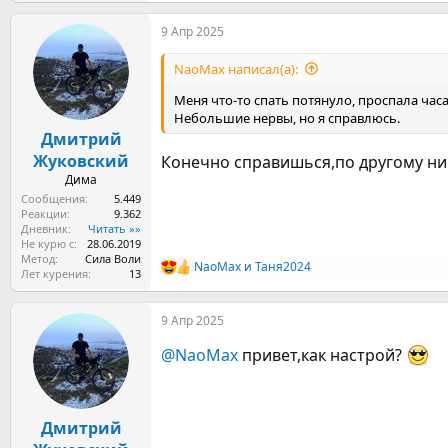
а
9 Апр 2025
к
ц
и
NaoMax написал(а):
и
:
Меня что-то спать потянуло, проспала часа 
Небольшие нервы, но я справлюсь.
Дмитрий
Жуковский
Конечно справишься,по другому ни
Дима
Сообщения
5.449
Реакции
9.362
Дневник
Читать »»
Не курю с
28.06.2019
Метод
Сила Воли
NaoMax
и
Таня2024
Р
Лет курения
13
е
а
9 Апр 2025
к
ц
@NaoMax
привет,как настрой?
и
и
:
Дмитрий