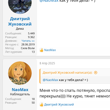
@NaoMax
как у тебя дела? = )
ы
л
а
Дмитрий
Жуковский
Дима
Сообщения
5.449
Реакции
9.362
Дневник
Читать »»
Не курю с
28.06.2019
Метод
Сила Воли
NaoMax
Р
Лет курения
13
е
а
8 Апр 2025
к
ц
и
Дмитрий Жуковский написал(а):
и
:
@NaoMax
как у тебя дела? = )
NaoMax
Меня что-то спать потянуло, проспал
Наблюдатель
перекрыла)))) Не курю, тянет немно
Сообщения
18
Реакции
50
Дмитрий Жуковский
Р
е