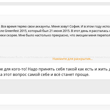
 Все время теряю свои аккаунты. Меня зовут София. И в этом году исп
е Greenfest 2015, который был 21 июня 2015. В этот день я рассталас
реки скорее. Мне было настолько прекрасно, что эмоции меня переполня
 #Некурим Быть счастливым некурящим. Наверное, придётся переслушив
Нажмите для раскрытия...
е не нравится. Видимо во сне что-то щёлкнуло.
не для кого-то! Надо принять себя такой как есть и жить
В 20 лет я выкурила свою первую сигарету и курила где-то полгода. А 
 на этот вопрос самой себе и всё станет проще.
Найти бы мне некурящего, так чтоб влюбиться и бросить одним днем, 
запрос во вселенную и тоскливо становится... Потому что никак не бро
 день кормлю его завтраками. В общем, обидно до жути... Не сработало 
попробовать бросить... 19 Апреля 2025.