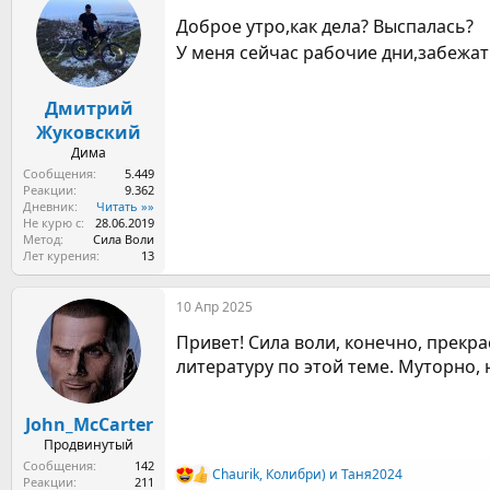
Доброе утро,как дела? Выспалась?
У меня сейчас рабочие дни,забежат
Дмитрий
Жуковский
Дима
Сообщения
5.449
Реакции
9.362
Дневник
Читать »»
Не курю с
28.06.2019
Метод
Сила Воли
Лет курения
13
10 Апр 2025
Привет! Сила воли, конечно, прекр
литературу по этой теме. Муторно,
John_McCarter
Продвинутый
Сообщения
142
Chaurik
,
Колибри)
и
Таня2024
Р
Реакции
211