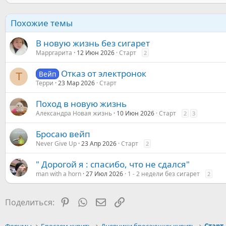
Похожие темы
В новую жизнь без сигарет
Марргарита
12 Июн 2026
Старт
2
Отказ от электронок
Вейп
Т
Терри
23 Мар 2026
Старт
Поход в новую жизнь
Александра Новая жизнь
10 Июн 2026
Старт
2
3
Бросаю вейп
Never Give Up
23 Апр 2026
Старт
2
" Дорогой я : спасибо, что не сдался"
man with a horn
27 Июл 2026
1 - 2 недели без сигарет
2
Pinterest
WhatsApp
Электронная почта
Ссылка
Поделиться: