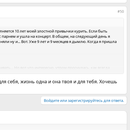
#50
олняется 10 лет моей злостной привычки курить. Если быть
ь с парнем и ушла на концерт. В общем, на следующий день я
ли ну и... Вот. Уже 9 лет и 9 месяцев я дымлю. Когда я пришла
ать... Но вот что интересно, утром проснулась, как всегда
 для себя, жизнь одна и она твоя и для тебя. Хочешь
потом стала встречаться с парнем, который не курил и я одним
чтоб прям мотивация была. Нашла.
Он все время говорит:
сить, от слова совсем. Вот мы уже с ним 7 месяцев, я думала, что
как в прошлый раз. Видимо, стаж говорит все таки о своем. Но...
Войдите или зарегистрируйтесь для ответа.