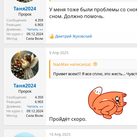
Таня2024
У меня тоже были проблемы со сном
Пророк
сном. Должно помочь.
Сообщения
4.359
Реакции
6.903
Дневник
Читать »»
Не курю с
09.12.2024
Дмитрий Жуковский
Р
Метод
Сила Воли
е
а
9 Апр 2025
к
ц
и
NaoMax написал(а):
и
:
Привет всем!!! Я все сплю, это жесть... Чув
Таня2024
Пророк
Сообщения
4.359
Реакции
6.903
Дневник
Читать »»
Не курю с
09.12.2024
Метод
Сила Воли
Пройдёт скоро.
10 Апр 2025