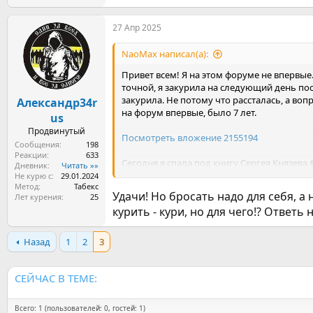
е
а
27 Апр 2025
к
ц
и
NaoMax написал(а):
и
:
Привет всем! Я на этом форуме не впервые.
точной, я закурила на следующий день посл
закурила. Не потому что рассталась, а воп
Александр34r
на форум впервые, было 7 лет.
us
Продвинутый
Посмотреть вложение 2155194
Сообщения
198
Реакции
633
Сегодня я спала под книгу Сергея Князева
Дневник
Читать »»
пошла курить на тощак... И поняла, что мн
Не курю с
29.01.2024
Метод
Табекс
Удачи! Но бросать надо для себя, а 
Лет курения
25
Я уже когда-то пробовала бросить курить. 
курить - кури, но для чего!? Ответь
днём бросила на 4 года. И я все думала: 
Когда ты уже бросишь?! А я вспоминаю мой 
вот щас брошу.... Ага, блин. Почти каждый
Назад
1
2
3
Вот поставила себе цель, подготовиться и 
СЕЙЧАС В ТЕМЕ:
Пожелайте мне удачи.
Всего: 1 (пользователей: 0, гостей: 1)