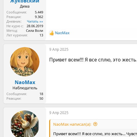
Жуковский
Дима
Сообщения
5.449
Реакции
9.362
Дневник
Читать »»
Не курю с
28.06.2019
Метод
Сила Воли
NaoMax
Р
Лет курения
13
е
а
9 Апр 2025
к
ц
Привет всем!!! Я все сплю, это жесть
и
и
:
NaoMax
Наблюдатель
Сообщения
18
Реакции
50
9 Апр 2025
NaoMax написал(а):
Привет всем!!! Я все сплю, это жесть... Чув