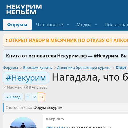
Форумы
Что нового?
Медиа
Пользова
❗
ОТКРЫТ НАБОР В МЕСЯЧНИК ПО ОТКАЗУ ОТ АЛКОГ
Книга от основателя Некурим.рф — #Некурим. Б
Форумы
Бросаем курить
Дневники бросающих курить
Старт
Нагадала, что б
#Некурим
А
Д
NaoMax
8 Апр 2025
в
а
Назад
1
2
3
т
т
о
а
Способ отказа
р
н
Форум некурим
т
а
е
ч
8 Апр 2025
м
а