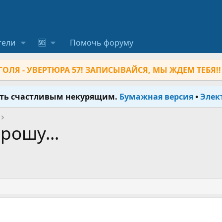
тели
🆘
Помочь форуму
ОЛЯ - УВЕРТЮРА 57! ЗАПИСЫВАЙСЯ, МЫ ЖДЕМ ТЕБЯ!!
ыть счастливым некурящим.
Бумажная версия
•
Элек
рошу...