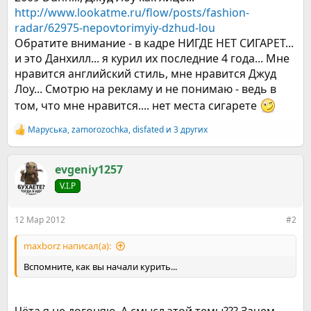
http://www.lookatme.ru/flow/posts/fashion-
radar/62975-nepovtorimyiy-dzhud-lou
Обратите внимание - в кадре НИГДЕ НЕТ СИГАРЕТ...
и это Данхилл... я курил их последние 4 года... Мне
нравится английский стиль, мне нравится Джуд
Лоу... Смотрю на рекламу и не понимаю - ведь в
том, что мне нравится.... нет места сигарете
Маруська
,
zamorozochka
,
disfated
и 3 других
Р
е
а
к
evgeniy1257
ц
V.I.P
и
и
:
12 Мар 2012
#2
maxborz написал(а):
Вспомните, как вы начали курить...