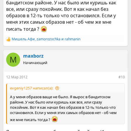
бандитском районе. У нас было или куришь как
все, или сразу покойник. Вот я как начал без
образов в 12-ть только что остановился. Если у
меня этих самых образов нет - об чем же мне
писать тогда ?
Мишель Афи
,
zamorozochka
и
rahmanin
Р
е
а
к
maxborz
M
ц
Начинающий
и
и
:
12 Мар 2012
#10
evgeniy1257 написал(а):
А у меня образов ваще не было. Я вырос в бандитском
районе. У нас было или куришь как все, или сразу
покойник. Вот я как начал без образов в 12-ть только что
остановился. Если у меня этих самых образов нет - об чем
же мне писать тогда ?