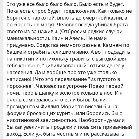
Это уже все было было было. Было есть и будет.
Пока есть спрос будет предложение. Как только не
борятся с наркотой, вплоть до смертной казни, а
по-бороть не могут. Человек всегда убивал брата
своего из-за наживы. (Отбросим редкие случаи
маниакальности). Каин и Авель. Не нами
придумано. Средства немного разные. Камнем по
башке и ограбить, слишком явно. А вот подсадить
на никотин и потихоньку травить, с выгодой для
себя конечно, "цивилизованный" отъем денег у
населения. Да и вообще про это уже столько
написано!!! Что это переливание "из пустого в
порожнее". Человек так устроен- Право первой
ночи, перо в шапку и золотое кольцо в нос. И я
очень сомневаюсь что если бы вы были
президентом Филлип Морис то висели бы на
форуме бросающих курить, или боролись бы с
никотиновой зависимостью. Наоборот - думали
бы как увеличить продажи и повысить привычный
доход. Если уж быть честным и не рассказывать