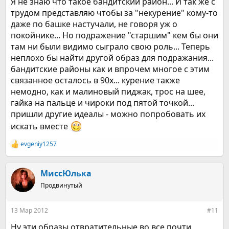
Я не знаю что такое бандитский район... И так же с
трудом представляю чтобы за "некурение" кому-то
даже по башке настучали, не говоря уж о
покойнике... Но подражение "старшим" кем бы они
там ни были видимо сыграло свою роль... Теперь
неплохо бы найти другой образ для подражания...
бандитские районы как и впрочем многое с этим
связанное осталось в 90х... курение также
немодно, как и малиновый пиджак, трос на шее,
гайка на пальце и чироки под пятой точкой...
пришли другие идеалы - можно попробовать их
искать вместе
evgeniy1257
Р
е
а
к
МиссЮлька
ц
Продвинутый
и
и
:
13 Мар 2012
#11
Ну эти образы отвратительные во все почти