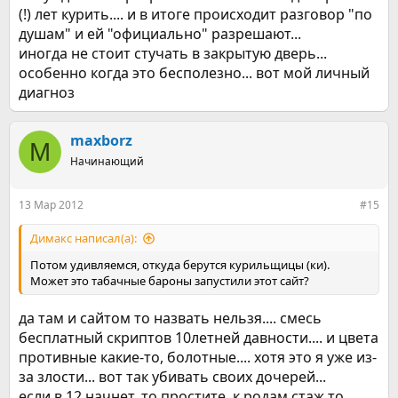
(!) лет курить.... и в итоге происходит разговор "по
душам" и ей "официально" разрешают...
иногда не стоит стучать в закрытую дверь...
особенно когда это бесполезно... вот мой личный
диагноз
maxborz
M
Начинающий
13 Мар 2012
#15
Димакс написал(а):
Потом удивляемся, откуда берутся курильщицы (ки).
Может это табачные бароны запустили этот сайт?
да там и сайтом то назвать нельзя.... смесь
бесплатный скриптов 10летней давности.... и цвета
противные какие-то, болотные.... хотя это я уже из-
за злости... вот так убивать своих дочерей...
если в 12 начнет, то простите, к родам стаж то