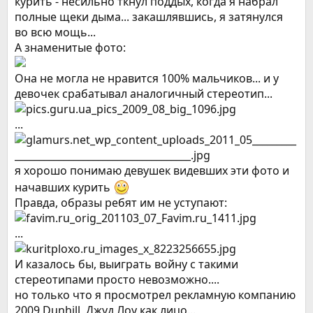
курить - несильно ткнул поддых, когда я набрал
полные щеки дыма... закашлявшись, я затянулся
во всю мощь...
А знаменитые фото:
Она не могла не нравится 100% мальчиков... и у
девочек срабатывал аналогичный стереотип...
...
я хорошо понимаю девушек видевших эти фото и
начавших курить
Правда, образы ребят им не уступают:
...
И казалось бы, выиграть войну с такими
стереотипами просто невозможно....
но только что я просмотрел рекламную компанию
2009 Dunhill, Джуд Лоу как лицо...