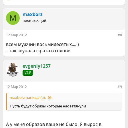
е
а
к
maxborz
M
ц
Начинающий
и
и
:
12 Мар 2012
#8
всем мужчин восьмидесятых.... )
...так звучала фраза в голове
evgeniy1257
V.I.P
12 Мар 2012
#9
maxborz написал(а):
Пусть будут образы которые нас затянули
А у меня образов ваще не было. Я вырос в