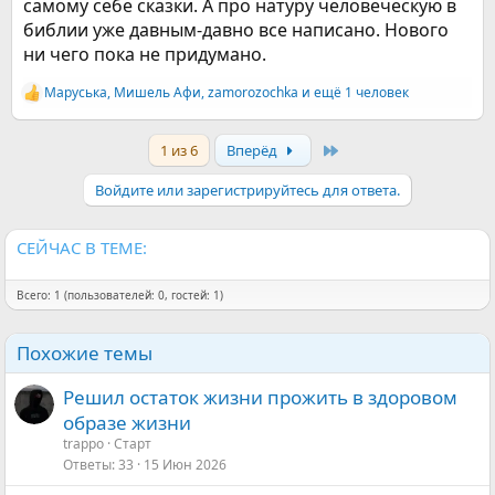
самому себе сказки. А про натуру человеческую в
библии уже давным-давно все написано. Нового
ни чего пока не придумано.
Маруська
,
Мишель Афи
,
zamorozochka
и ещё 1 человек
Р
е
а
Last
1 из 6
Вперёд
к
ц
и
Войдите или зарегистрируйтесь для ответа.
и
:
СЕЙЧАС В ТЕМЕ:
Всего: 1 (пользователей: 0, гостей: 1)
Похожие темы
Решил остаток жизни прожить в здоровом
образе жизни
trappo
Старт
Ответы
33
15 Июн 2026