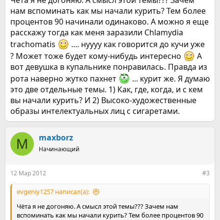
Чёта я не догоняю. А смысл этой темы??? Зачем
нам вспоминать как мы начали курить? Тем более
процентов 90 начинали одинаково. А можно я еще
расскажу тогда как меня заразили Chlamydia
trachomatis
.... нуууу как говорится до кучи уже
? Может тоже будет кому-нибудь интересно
А
вот девушка в купальнике понравилась. Правда из
рота наверно жутко пахнет
... курит же. Я думаю
это две отдельные темы. 1) Как, где, когда, и с кем
вы начали курить? И 2) Высоко-художественные
образы интелектуальных лиц с сигаретами.
maxborz
M
Начинающий
12 Мар 2012
#3
evgeniy1257 написал(а):
Чёта я не догоняю. А смысл этой темы??? Зачем нам
вспоминать как мы начали курить? Тем более процентов 90