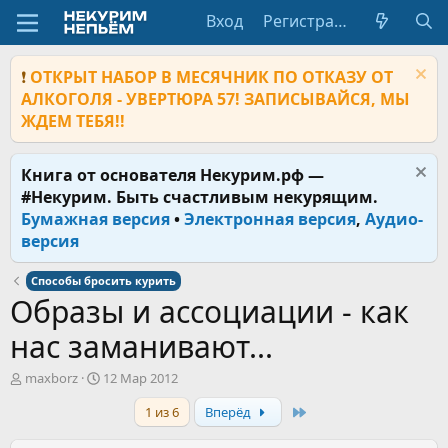
Вход
Регистрация
❗
ОТКРЫТ НАБОР В МЕСЯЧНИК ПО ОТКАЗУ ОТ
АЛКОГОЛЯ - УВЕРТЮРА 57! ЗАПИСЫВАЙСЯ, МЫ
ЖДЕМ ТЕБЯ!!
Книга от основателя Некурим.рф —
#Некурим. Быть счастливым некурящим.
Бумажная версия
•
Электронная версия
,
Аудио-
версия
Способы бросить курить
Образы и ассоциации - как
нас заманивают...
А
Д
maxborz
12 Мар 2012
в
а
Last
1 из 6
Вперёд
т
т
о
а