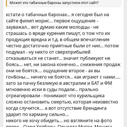
Может это табачные бароны запустили этот сайт?
кстати о табачных баронах... я сегодня был на
сайте филип морис... первое ощущение -
зауважал... вот думаю какие молодцы - не
страшась о вреде курения пишут, о том что их
продукция вредна и т.д. в общем впечатления
честно достаточно приятные были от них... потом
подумал - ну никто от сверхприбылей
отказываться не станет... значит публикуют не
боясь... нет, ни закона конечно... снижения продаж
они не боятся.... ощущение второе - ах вы
гон$оны.... ничего не боятся... как играют с нами.....
зато за пачку безликую в австралии и БАТ и ФМ
мгновенно иски в суды подали... прально
отреагировали - понимают что курильщика
сложно остановить смертью, которая неизвестно
когда случится.... а вот отсутствие брендинга
ударит по карману сильно...
никого не хочу обидеть... но взгляните на фото
вверх... Одри Хепберн, Орнелла Мутти, Моника