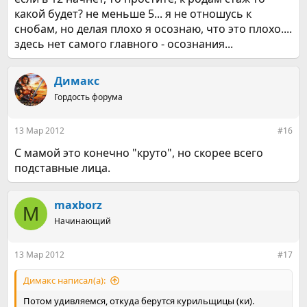
какой будет? не меньше 5... я не отношусь к
снобам, но делая плохо я осознаю, что это плохо....
здесь нет самого главного - осознания...
Димакс
Гордость форума
13 Мар 2012
#16
С мамой это конечно "круто", но скорее всего
подставные лица.
maxborz
M
Начинающий
13 Мар 2012
#17
Димакс написал(а):
Потом удивляемся, откуда берутся курильщицы (ки).