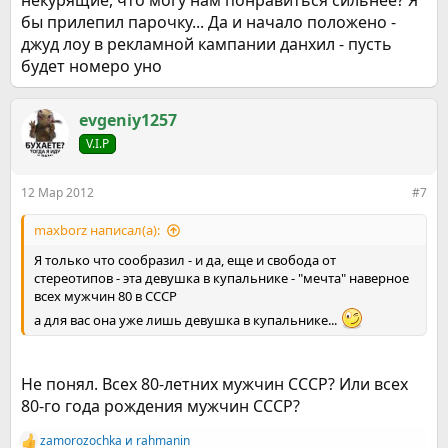
некурящие, что могу нам понравиться сильнее? Я
бы прилепил парочку... Да и начало положено -
джуд лоу в рекламной кампании данхил - пусть
будет номеро уно
evgeniy1257
V.I.P
12 Мар 2012
#7
maxborz написал(а):
Я только что сообразил - и да, еще и свобода от
стереотипов - эта девушка в купальнике - "мечта" наверное
всех мужчин 80 в СССР
а для вас она уже лишь девушка в купальнике...
Не понял. Всех 80-летних мужчин СССР? Или всех
80-го года рождения мужчин СССР?
zamorozochka
и
rahmanin
Р