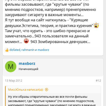
фильмы засовывают, где "крутые чуваки" (по
мнению подростков, например) пренепременно
закуривают сигарету в важные моменты...
Я тут вообще на сайт наткнулась - "Курящие
девушки.Эстетика, теория, и практика курения"
Там учат, что курить - это шибко прекрасно и
замечательно...943 пользователя на данный
момент...
943 Зомбированных девчушек...
disfated
,
rahmanin
и
maxborz
Р
е
а
к
maxborz
M
ц
Начинающий
и
и
:
13 Мар 2012
#12
МиссЮлька написал(а):
Ну эти образы отвратительные во все почти фильмы
засовывают, где "крутые чуваки" (по мнению подростков,
например) пренепременно закуривают сигарету в важные