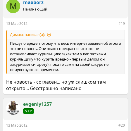
maxborz
M
Начинающий
13 Мар 2012
#19
Димакс написал(а):
Пишут о вреде, потому что весь интернет завален об этом и
это не новость. Они знают прекрасно, что это не
останавливает курильщиков (как там у каппа:скажи
курильщику что курить вредно - первым делом он
закуривает сигарету), пока те сами на своей шкуре не
почувствуют со временем.
Не новость - согласен... но уж слишком там
открыто... бесстрашно написано
evgeniy1257
V.I.P
13 Мар 2012
#20