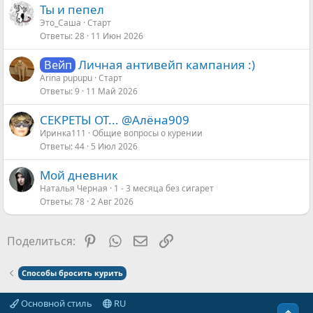
Ты и пепел
Это_Саша
Старт
Ответы
28
11 Июн 2026
Личная антивейп кампания :)
Вейп
Arina pupupu
Старт
Ответы
9
11 Май 2026
СЕКРЕТЫ ОТ... @Алёна909
Иринка111
Общие вопросы о курении
Ответы
44
5 Июл 2026
Мой дневник
Наталья Черная
1 - 3 месяца без сигарет
Ответы
78
2 Авг 2026
Pinterest
WhatsApp
Электронная почта
Ссылка
Поделиться:
Способы бросить курить
Основной стиль
RU