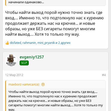
начинали одинаково...
Чтобы найти выход порой нужно точно знать где
вход.... Именно то, что подтолкнуло нас к курению
продолжает держать нас на крючке... и новые
образы, но уже БЕЗ сигареты помогут многим
найти выход.... Хотя то только my way.
disfated
,
rahmanin
,
mini_pryanik
и 2 других
Р
е
а
к
evgeniy1257
ц
V.I.P
и
и
:
12 Мар 2012
#4
maxborz написал(а):
Чтобы найти выход порой нужно точно знать где вход....
Именно то, что подтолкнуло нас к курению продолжает
держать нас на крючке... и новые образы, но уже БЕЗ
сигареты помогут многим найти выход.... Хотя то только my
way.