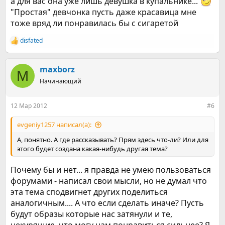
а для вас она уже лишь девушка в купальнике...
"Простая" девчонка пусть даже красавица мне
тоже вряд ли понравилась бы с сигаретой
disfated
Р
е
а
к
maxborz
M
ц
Начинающий
и
и
:
12 Мар 2012
#6
evgeniy1257 написал(а):
А, понятно. А где рассказывать? Прям здесь что-ли? Или для
этого будет создана какая-нибудь другая тема?
Почему бы и нет... я правда не умею пользоваться
форумами - написал свои мысли, но не думал что
эта тема сподвигнет других поделиться
аналогичным.... А что если сделать иначе? Пусть
будут образы которые нас затянули и те,