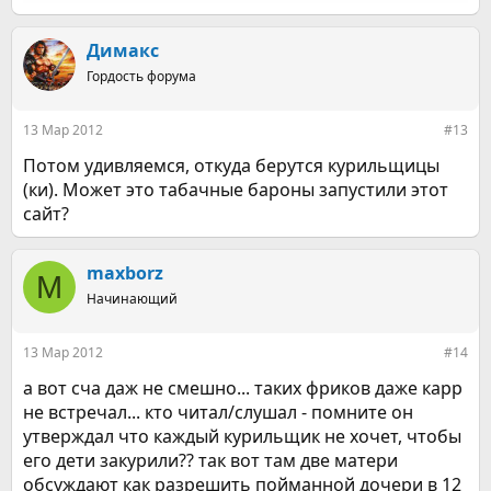
е
а
к
Димакс
ц
Гордость форума
и
и
:
13 Мар 2012
#13
Потом удивляемся, откуда берутся курильщицы
(ки). Может это табачные бароны запустили этот
сайт?
maxborz
M
Начинающий
13 Мар 2012
#14
а вот сча даж не смешно... таких фриков даже карр
не встречал... кто читал/слушал - помните он
утверждал что каждый курильщик не хочет, чтобы
его дети закурили?? так вот там две матери
обсуждают как разрешить пойманной дочери в 12