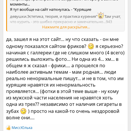
моменты...
Я тут вообще на сайт наткнулась - "Курящие
девушки.Эстетика, теория, и практика курения"
Там учат,
что курить - это шибко прекрасно и замечательно...943
Нажмите для раскрытия...
пользователя на данный момент...
943
Зомбированных девчушек...
да, зашел я на этот сайт... ну что сказать - он мне
одному показался сайтом фриков?
я серьезно?
начиная с галлереи где не слишком много (4 всего)
решились выложить фото... Ни одна из 4... хм... в
общем я ж сказал - фрики.... а прошелся по
наиболее активным темам - мам родная... люди
реально ненормальные пишут... и не в том, что им
курящие нравятся их ненормальность
проявляется... (фотки в этой теме выше - ну кому
из мужской части населения не нравятся хоть
одна из трех?? независимо от наличия сигареты в
зубах
) просто на какой-то очень нездоровой
волне они....
МиссЮлька
Р