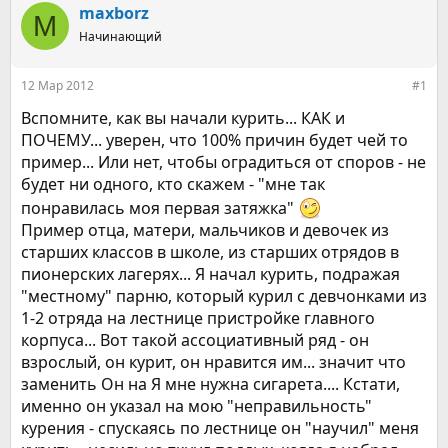
р
н
maxborz
M
т
а
е
Начинающий
ч
м
а
ы
л
12 Мар 2012
#1
а
Вспомните, как вы начали курить... КАК и
ПОЧЕМУ... уверен, что 100% причин будет чей то
пример... Или нет, чтобы оградиться от споров - не
будет ни одного, кто скажем - "мне так
понравилась моя первая затяжка"
Пример отца, матери, мальчиков и девочек из
старших классов в школе, из старших отрядов в
пионерских лагерях... Я начал курить, подражая
"местному" парню, который курил с девчонками из
1-2 отряда на лестнице пристройке главного
корпуса... Вот такой ассоциативный ряд - он
взрослый, он курит, он нравится им... значит что
заменить Он на Я мне нужна сигарета.... Кстати,
именно он указал на мою "неправильность"
курения - спускаясь по лестнице он "научил" меня