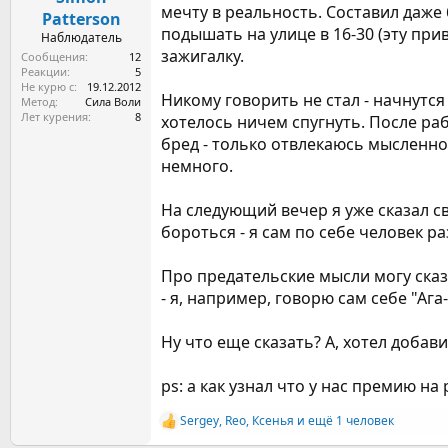
мечту в реальность. Составил даже
а
Patterson
подышать на улице в 16-30 (эту при
Наблюдатель
зажигалку.
Сообщения
12
Реакции
5
Не курю с
19.12.2012
Никому говорить не стал - начнутся
Метод
Сила Воли
Лет курения
8
хотелось ничем спугнуть. После раб
бред - только отвлекаюсь мысленно,
немного.
На следующий вечер я уже сказал с
бороться - я сам по себе человек 
Про предательские мысли могу ска
- я, например, говорю сам себе "Аг
Ну что еще сказать? А, хотел добави
ps: а как узнал что у нас премию на
Sergey
,
Reo
,
Ксенья
и ещё 1 человек
Р
е