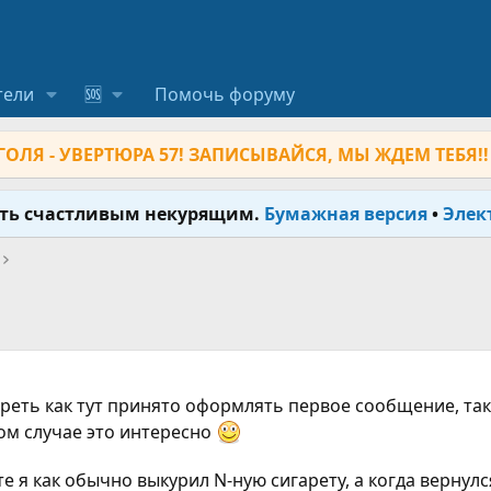
тели
🆘
Помочь форуму
ОЛЯ - УВЕРТЮРА 57! ЗАПИСЫВАЙСЯ, МЫ ЖДЕМ ТЕБЯ!!
ыть счастливым некурящим.
Бумажная версия
•
Элек
треть как тут принято оформлять первое сообщение, та
ком случае это интересно
оте я как обычно выкурил N-ную сигарету, а когда верн