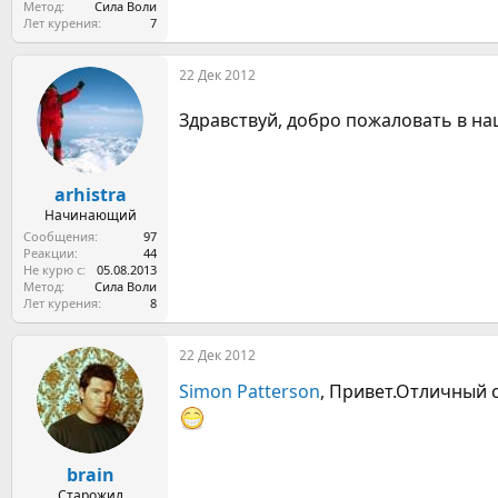
Метод
Сила Воли
Лет курения
7
22 Дек 2012
Здравствуй, добро пожаловать в на
arhistra
Начинающий
Сообщения
97
Реакции
44
Не курю с
05.08.2013
Метод
Сила Воли
Лет курения
8
22 Дек 2012
Simon Patterson
, Привет.Отличный 
brain
Старожил