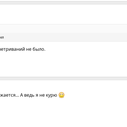
сил
ветриваний не было.
ается... А ведь я не курю