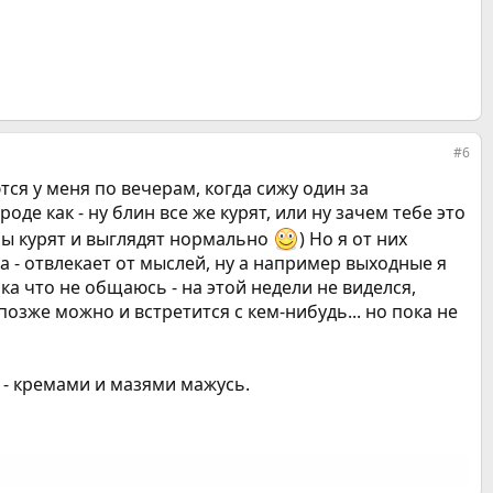
#6
тся у меня по вечерам, когда сижу один за
де как - ну блин все же курят, или ну зачем тебе это
еры курят и выглядят нормально
) Но я от них
 - отвлекает от мыслей, ну а например выходные я
ока что не общаюсь - на этой недели не виделся,
позже можно и встретится с кем-нибудь... но пока не
а - кремами и мазями мажусь.