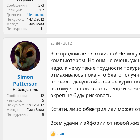
Сообщения
373
Реакции
307
Дневник
Читать »»
Не курю с
14.12.2012
Метод
Сила Воли
Лет курения
11
23 Дек 2012
Все продвигается отлично! Не могу 
компьютером. Но они не очень уж на
надо, к чему такие трудности покур
отмахиваюсь пока что благополучно
Simon
провел с девушкой - она не курит по
Patterson
потому что повторюсь - еще и завяз
Наблюдатель
окреп не буду рисковать.
Сообщения
12
Реакции
5
Не курю с
19.12.2012
Кстати, лицо обветрил или может от
Метод
Сила Воли
Лет курения
8
Всем удачи и эйфории от новой жиз
brain
Р