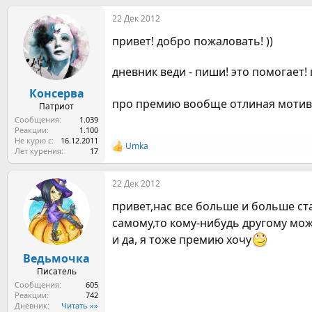
а
22 Дек 2012
к
ц
привет! добро пожаловать! ))
и
и
:
дневник веди - пиши! это помогает!
Консерва
про премию вообще отлиная мотива
Патриот
Сообщения
1.039
Реакции
1.100
Не курю с
16.12.2011
Umka
Р
Лет курения
17
е
а
22 Дек 2012
к
ц
привет,нас все больше и больше ст
и
и
самому,то кому-нибудь другому мо
:
и да, я тоже премию хочу
Ведьмочка
Писатель
Сообщения
605
Реакции
742
Дневник
Читать »»