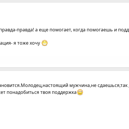
 правда-правда! а еще помогает, когда помогаешь и подд
ция- я тоже хочу
ановится.Молодец,настоящий мужчина,не сдаешься,так 
жет понадобиться твоя поддержка