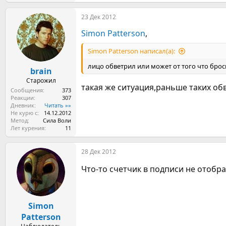
е
а
23 Дек 2012
к
ц
Simon Patterson
,
и
и
:
Simon Patterson написал(а):
лицо обветрил или может от того что бро
brain
Старожил
такая же ситуация,раньше таких об
Сообщения
373
Реакции
307
Дневник
Читать »»
Не курю с
14.12.2012
Метод
Сила Воли
Лет курения
11
28 Дек 2012
Что-то счетчик в подписи не отображ
Simon
Patterson