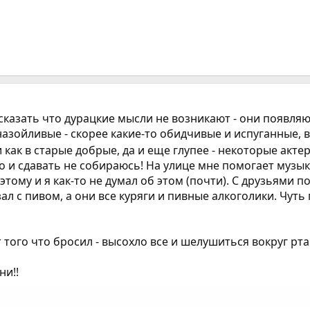
сказать что дурацкие мысли не возникают - они появляю
зойливые - скорее какие-то обидчивые и испуганные, вро
и как в старые добрые, да и еще глупее - некоторые акт
 и сдавать не собираюсь! На улице мне помогает музыка
этому и я как-то не думал об этом (почти). С друзьями п
ал с пивом, а они все куряги и пивные алкоголики. Чуть 
 того что бросил - высохло все и шелушиться вокруг рт
ни!!