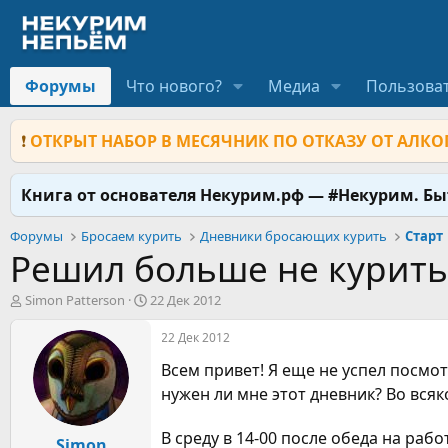
Форумы
Что нового?
Медиа
Пользова
❗
ОТКРЫТ НАБОР В МЕСЯЧНИК ПО ОТКАЗУ ОТ АЛКОГ
Книга от основателя Некурим.рф — #Некурим. Б
Форумы
Бросаем курить
Дневники бросающих курить
Старт
Решил больше не курить
А
Д
Simon Patterson
22 Дек 2012
в
а
т
т
22 Дек 2012
о
а
Всем привет! Я еще не успел посмо
р
н
т
а
нужен ли мне этот дневник? Во вся
е
ч
м
а
В среду в 14-00 после обеда на раб
ы
Simon
л