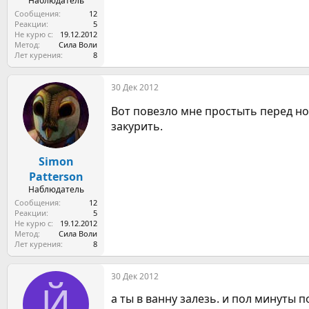
Наблюдатель
Сообщения
12
Реакции
5
Не курю с
19.12.2012
Метод
Сила Воли
Лет курения
8
30 Дек 2012
Вот повезло мне простыть перед н
закурить.
Simon
Patterson
Наблюдатель
Сообщения
12
Реакции
5
Не курю с
19.12.2012
Метод
Сила Воли
Лет курения
8
30 Дек 2012
Й
а ты в ванну залезь. и пол минуты п