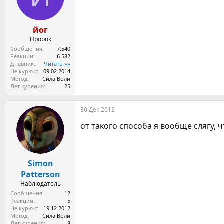
йог
Пророк
Сообщения
7.540
Реакции
6.582
Дневник
Читать »»
Не курю с
09.02.2014
Метод
Сила Воли
Лет курения
25
30 Дек 2012
от такого способа я вообще слягу, ч
Simon
Patterson
Наблюдатель
Сообщения
12
Реакции
5
Не курю с
19.12.2012
Метод
Сила Воли
Лет курения
8