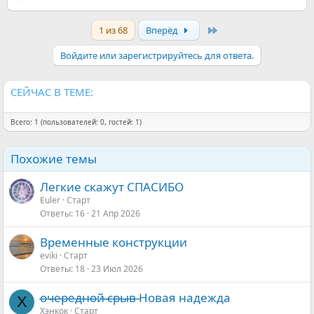
е
а
Last
1 из 68
Вперёд
к
ц
и
Войдите или зарегистрируйтесь для ответа.
и
:
СЕЙЧАС В ТЕМЕ:
Всего: 1 (пользователей: 0, гостей: 1)
Похожие темы
Легкие скажут СПАСИБО
Euler
Старт
Ответы
16
21 Апр 2026
Временные конструкции
eviki
Старт
Ответы
18
23 Июл 2026
о̶ч̶е̶р̶е̶д̶н̶о̶й̶ ̶̶с̶р̶ы̶в̶ Новая надежда
Х
Хэнкок
Старт