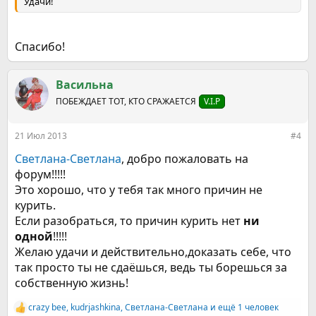
Удачи!
Спасибо!
Васильна
ПОБЕЖДАЕТ ТОТ, КТО СРАЖАЕТСЯ
V.I.P
21 Июл 2013
#4
Светлана-Светлана
, добро пожаловать на
форум!!!!!
Это хорошо, что у тебя так много причин не
курить.
Если разобраться, то причин курить нет
ни
одной
!!!!!
Желаю удачи и действительно,доказать себе, что
так просто ты не сдаёшься, ведь ты борешься за
собственную жизнь!
crazy bee
,
kudrjashkina
,
Светлана-Светлана
и ещё 1 человек
Р