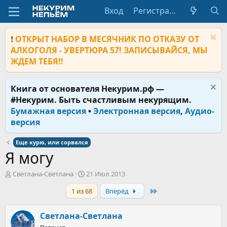
Вход
Регистрация
❗
ОТКРЫТ НАБОР В МЕСЯЧНИК ПО ОТКАЗУ ОТ
АЛКОГОЛЯ - УВЕРТЮРА 57! ЗАПИСЫВАЙСЯ, МЫ
ЖДЕМ ТЕБЯ!!
Книга от основателя Некурим.рф —
#Некурим. Быть счастливым некурящим.
Бумажная версия
•
Электронная версия
,
Аудио-
версия
Еще курю, или сорвался
Я могу
А
Д
Светлана-Светлана
21 Июл 2013
в
а
Last
1 из 68
Вперёд
т
т
о
а
р
н
Светлана-Светлана
т
а