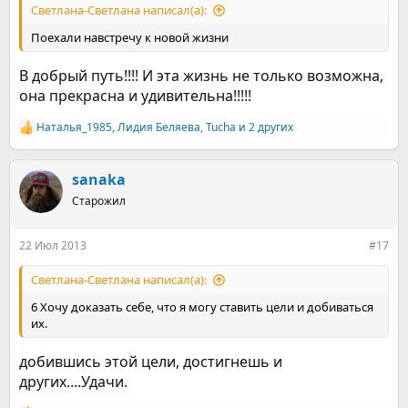
Светлана-Светлана написал(а):
Поехали навстречу к новой жизни
В добрый путь!!!! И эта жизнь не только возможна,
она прекрасна и удивительна!!!!!
Наталья_1985
,
Лидия Беляева
,
Tucha
и 2 других
Р
е
а
к
sanaka
ц
Старожил
и
и
:
22 Июл 2013
#17
Светлана-Светлана написал(а):
6 Хочу доказать себе, что я могу ставить цели и добиваться
их.
добившись этой цели, достигнешь и
других....Удачи.