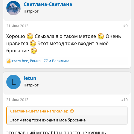
к
Светлана-Светлана
ц
Патриот
и
и
:
21 Июл 2013
#9
Хорошо
Слыхала я о таком методе
Очень
нравится
Этот метод тоже входит в моё
бросание
crazy bee
,
Ромка - 77
и
Васильна
Р
е
а
к
letun
L
ц
Патриот
и
и
:
21 Июл 2013
#10
Светлана-Светлана написал(а):
Этот метод тоже входит в моё бросание
это главный метод))) ты просто не куришь.