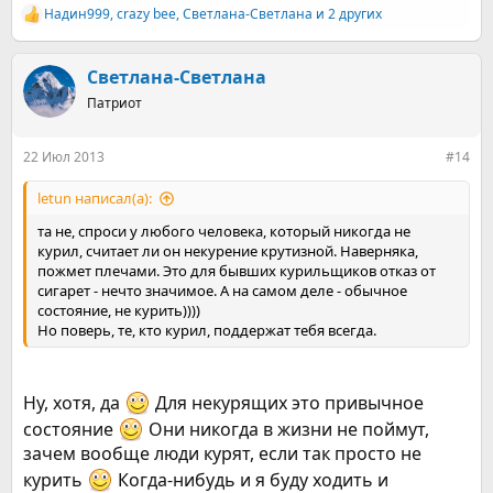
Надин999
,
crazy bee
,
Светлана-Светлана
и 2 других
Р
е
а
к
Светлана-Светлана
ц
Патриот
и
и
:
22 Июл 2013
#14
letun написал(а):
та не, спроси у любого человека, который никогда не
курил, считает ли он некурение крутизной. Наверняка,
пожмет плечами. Это для бывших курильщиков отказ от
сигарет - нечто значимое. А на самом деле - обычное
состояние, не курить))))
Но поверь, те, кто курил, поддержат тебя всегда.
Ну, хотя, да
Для некурящих это привычное
состояние
Они никогда в жизни не поймут,
зачем вообще люди курят, если так просто не
курить
Когда-нибудь и я буду ходить и