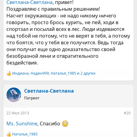
Светлана-Светлана
, привет!
Поздравляю с правильным решением!
Насчет окружающих - не надо никому ничего
говорить, просто брось курить, не пей, ходи в
спортзал и посылай всех в лес. Люди издеваются
над тобой не потому, что не верят в тебя, а потому
что боятся, что у тебя все получится. Ведь тогда
они получат еще одно доказательство своей
безобразной лени и отвратительного
бездействия.
Индиана
,
Надин999
,
Наталья_1985
и 2 других
Р
е
а
к
Светлана-Светлана
ц
Патриот
и
и
:
22 Июл 2013
#20
Ms. Sunshine
, Спасибо
Наталья_1985
Р