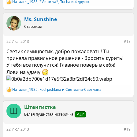
Наталья_1985
,
*Viktoriya*
,
Tucha
и 4 других
Р
е
а
к
Ms. Sunshine
ц
Старожил
и
и
:
22 Июл 2013
#18
Светик семицветик, добро пожаловать! Ты
приняла правильное решение - бросить курить!
У тебя все получится! Главное поверь в себя!
Лови на удачу
Наталья_1985
,
kudrjashkina
и
Светлана-Светлана
Р
е
а
к
Штангистка
Ш
ц
Белая пушистая истеричка
V.I.P
и
и
:
22 Июл 2013
#19