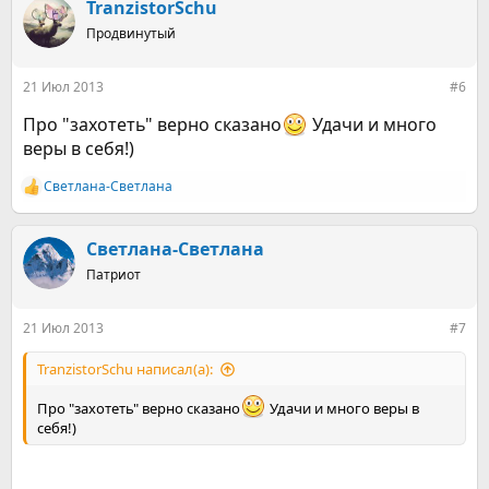
к
TranzistorSchu
ц
Продвинутый
и
и
:
21 Июл 2013
#6
Про "захотеть" верно сказано
Удачи и много
веры в себя!)
Светлана-Светлана
Р
е
а
к
Светлана-Светлана
ц
Патриот
и
и
:
21 Июл 2013
#7
TranzistorSchu написал(а):
Про "захотеть" верно сказано
Удачи и много веры в
себя!)