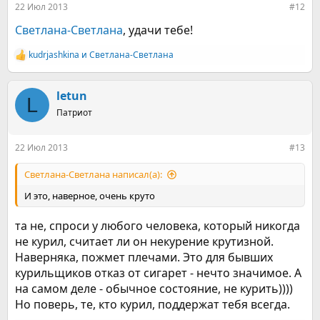
22 Июл 2013
#12
Светлана-Светлана
, удачи тебе!
kudrjashkina
и
Светлана-Светлана
Р
е
а
к
letun
L
ц
Патриот
и
и
:
22 Июл 2013
#13
Светлана-Светлана написал(а):
И это, наверное, очень круто
та не, спроси у любого человека, который никогда
не курил, считает ли он некурение крутизной.
Наверняка, пожмет плечами. Это для бывших
курильщиков отказ от сигарет - нечто значимое. А
на самом деле - обычное состояние, не курить))))
Но поверь, те, кто курил, поддержат тебя всегда.