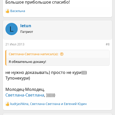
Большое прибольшое спасибо!
Васильна
Р
е
а
к
letun
L
ц
Патриот
и
и
:
21 Июл 2013
#8
Светлана-Светлана написал(а):
Я обязательно докажу!
не нужно доказывать) просто не кури))))
Тупонекури)
Молодец-Молодец,
Светлана-Светлана
, )))))))
kudrjashkina
,
Светлана-Светлана
и
Евгений Юдин
Р
е
а