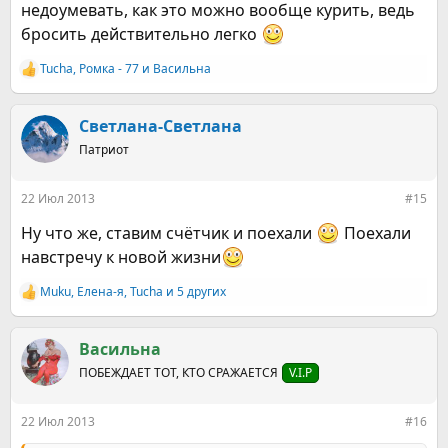
недоумевать, как это можно вообще курить, ведь
бросить действительно легко
Tucha
,
Ромка - 77
и
Васильна
Р
е
а
к
Светлана-Светлана
ц
Патриот
и
и
:
22 Июл 2013
#15
Ну что же, ставим счётчик и поехали
Поехали
навстречу к новой жизни
Muku
,
Елена-я
,
Tucha
и 5 других
Р
е
а
к
Васильна
ц
ПОБЕЖДАЕТ ТОТ, КТО СРАЖАЕТСЯ
V.I.P
и
и
:
22 Июл 2013
#16