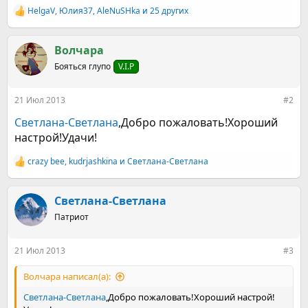
HelgaV
,
Юлия37
,
AleNuSHka
и 25 других
Р
е
а
к
Волчара
ц
Бояться глупо
V.I.P
и
и
:
21 Июл 2013
#2
Светлана-Светлана
,Добро пожаловать!Хороший
настрой!Удачи!
crazy bee
,
kudrjashkina
и
Светлана-Светлана
Р
е
а
к
Светлана-Светлана
ц
Патриот
и
и
:
21 Июл 2013
#3
Волчара написал(а):
Светлана-Светлана
,Добро пожаловать!Хороший настрой!