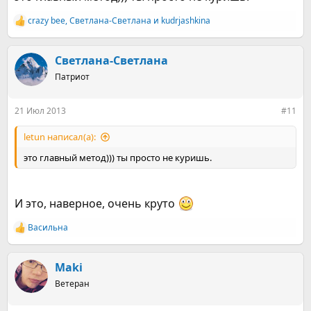
crazy bee
,
Светлана-Светлана
и
kudrjashkina
Р
е
а
к
Светлана-Светлана
ц
Патриот
и
и
:
21 Июл 2013
#11
letun написал(а):
это главный метод))) ты просто не куришь.
И это, наверное, очень круто
Васильна
Р
е
а
к
Maki
ц
Ветеран
и
и
: