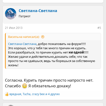
е
а
к
Светлана-Светлана
ц
Патриот
и
и
:
21 Июл 2013
#5
Васильна написал(а):
Светлана-Светлана
, добро пожаловать на форум!!!!!
Это хорошо, что у тебя так много причин не курить.
Если разобраться, то причин курить нет
ни одной
!!!!!
Желаю удачи и действительно,доказать себе, что так
просто ты не сдаёшься, ведь ты борешься за собственную
жизнь!
Согласна. Курить причин просто напросто нет.
Спасибо
Я обязательно докажу!
вредная
,
Tucha
,
crazy bee
и 4 других
Р
е
а