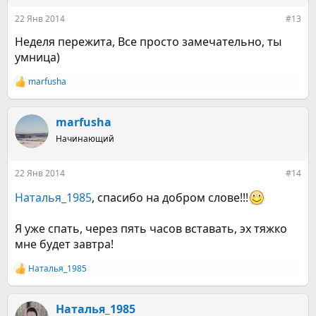
22 Янв 2014
#13
Неделя пережита, Все просто замечательно, ты
умница)
marfusha
Р
е
а
к
marfusha
ц
Начинающий
и
и
:
22 Янв 2014
#14
Наталья_1985
, спасибо на добром слове!!!
Я уже спать, через пять часов вставать, эх тяжко
мне будет завтра!
Наталья_1985
Р
е
а
к
Наталья_1985