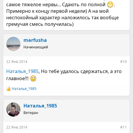
самое тяжелое нервы... Сдають по полной
.
Примерно к концу первой недели) А на мой
неспокойный характер наложилось так вообще
гремучая смесь получилась)
marfusha
Начинающий
22 Янв 2014
#10
Наталья_1985
, Но тебе удалось сдержаться, а это
главное!!!
Наталья_1985
Р
е
а
к
Наталья_1985
ц
Ветеран
и
и
:
22 Янв 2014
#11