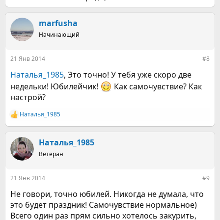
marfusha
Начинающий
21 Янв 2014
#8
Наталья_1985
, Это точно! У тебя уже скоро две
недельки! Юбилейчик!
Как самочувствие? Как
настрой?
Наталья_1985
Р
е
а
к
Наталья_1985
ц
Ветеран
и
и
:
21 Янв 2014
#9
Не говори, точно юбилей. Никогда не думала, что
это будет праздник! Самочувствие нормальное)
Всего один раз прям сильно хотелось закурить,