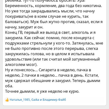
ребёнка. Тут-то получилось бросить! Ура!
Беременность, кормление, два года без никотина.
Но уже тогда закрадывались мысли, что начну
покуривать(не в коем случае не курить, так
баловаться). Муж был жутко против, сказал, если я
начну, закурит и он.
Конец ГВ, первый же выход в свет, алкоголь и я
закурила. Как сейчас помню, после концерта с
подружками стрельнули у кого-то. Затянулась, мне
не было противно после этого перерыва, слегка
закружилась голова, но в целом я испытывала
удовольствие (или так считал мой затуманенный
алкоголем мозг).
Ну и понеслось... Сигарета в неделю, пачка в
неделю, 2 пачки в неделю... пачка в день. Кстати,
муж сдержал обещание и закурил. Теперь дымим
оба.
Точнее дымили, я уже неделю не курю.
Наталья_1985
,
Gaika
и
Владимир Файб
Р
е