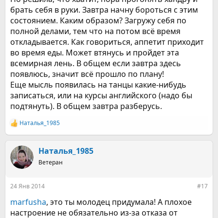
брать себя в руки. Завтра начну бороться с этим
состоянием. Каким образом? Загружу себя по
полной делами, тем что на потом всё время
откладывается. Как говориться, аппетит приходит
во время еды. Может втянусь и пройдет эта
всемирная лень. В общем если завтра здесь
появлюсь, значит всё прошло по плану!
Еще мысль появилась на танцы какие-нибудь
записаться, или на курсы английского (надо бы
подтянуть). В общем завтра разберусь.
Наталья_1985
Р
е
а
к
Наталья_1985
ц
Ветеран
и
и
:
24 Янв 2014
#17
marfusha
, это ты молодец придумала! А плохое
настроение не обязательно из-за отказа от