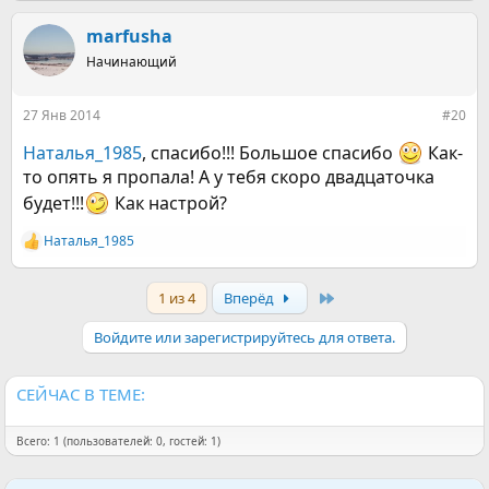
а
к
marfusha
ц
Начинающий
и
и
:
27 Янв 2014
#20
Наталья_1985
, спасибо!!! Большое спасибо
Как-
то опять я пропала! А у тебя скоро двадцаточка
будет!!!
Как настрой?
Наталья_1985
Р
е
а
Last
1 из 4
Вперёд
к
ц
и
Войдите или зарегистрируйтесь для ответа.
и
:
СЕЙЧАС В ТЕМЕ:
Всего: 1 (пользователей: 0, гостей: 1)