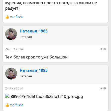
курения, возможно просто погода за окном не
радует)
marfusha
Р
е
а
к
Наталья_1985
ц
Ветеран
и
и
:
24 Янв 2014
#18
Тем более срок то уже большой!
Наталья_1985
Ветеран
24 Янв 2014
#19
marfusha
Р
е