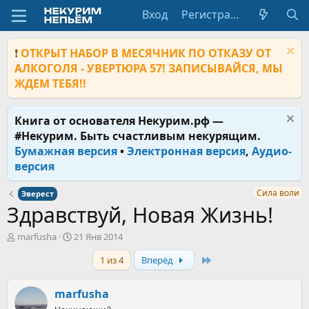
Вход
Регистрация
❗
ОТКРЫТ НАБОР В МЕСЯЧНИК ПО ОТКАЗУ ОТ
АЛКОГОЛЯ - УВЕРТЮРА 57! ЗАПИСЫВАЙСЯ, МЫ
ЖДЕМ ТЕБЯ!!
Книга от основателя Некурим.рф —
#Некурим. Быть счастливым некурящим.
Бумажная версия
•
Электронная версия
,
Аудио-
версия
Сила воли
Эверест
Здравствуй, Новая Жизнь!
А
Д
marfusha
21 Янв 2014
в
а
Last
1 из 4
Вперёд
т
т
о
а
р
н
marfusha
т
а