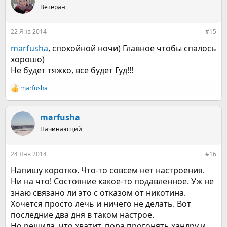
ц
Ветеран
и
и
:
22 Янв 2014
#15
marfusha
, спокойной ночи) Главное чтобы спалось
хорошо)
Не будет тяжко, все будет Гуд!!!
marfusha
Р
е
а
к
marfusha
ц
Начинающий
и
и
:
24 Янв 2014
#16
Напишу коротко. Что-то совсем нет настроения.
Ни на что! Состояние какое-то подавленное. Уж не
знаю связано ли это с отказом от никотина.
Хочется просто лечь и ничего не делать. Вот
последние два дня в таком настрое.
Но решила, что хватит, пора прогонять хандру и