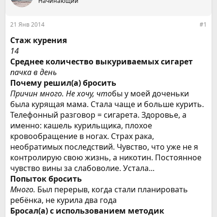
е
Начинающий
ч
м
а
ы
л
21 Янв 2014
#1
а
Стаж курения
14
Среднее количество выкуриваемых сигарет
пачка в день
Почему решил(а) бросить
Причин много. Не хочу, что
бы у моей доченьки
была курящая мама. Стала чаще и больше курить.
Телефонный разговор = сигарета. Здоровье, а
именно: кашель курильщика, плохое
кровообращение в ногах. Страх рака,
необратимых последствий. Чувство, что уже не я
контролирую свою жизнь, а никотин. Постоянное
чувство вины за слабоволие. Устала...
Попыток бросить
Много.
Был перерыв, когда стали планировать
ребёнка, не курила два года
Бросал(а) с использованием методик