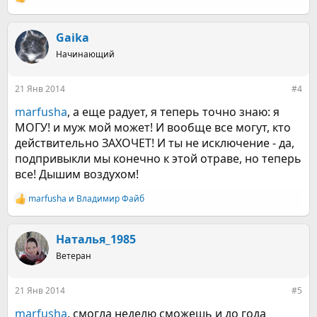
Р
е
а
к
Gaika
ц
Начинающий
и
и
:
21 Янв 2014
#4
marfusha
, а еще радует, я теперь точно знаю: я
МОГУ! и муж мой может! И вообще все могут, кто
действительно ЗАХОЧЕТ! И ты не исключение - да,
подпривыкли мы конечно к этой отраве, но теперь
все! Дышим воздухом!
marfusha
и
Владимир Файб
Р
е
а
к
Наталья_1985
ц
Ветеран
и
и
:
21 Янв 2014
#5
marfusha
, смогла неделю сможешь и до года