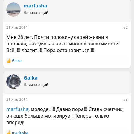
а
к
marfusha
ц
Начинающий
и
и
:
21 Янв 2014
#2
Мне 28 лет. Почти половину своей жизни я
провела, находясь в никотиновой зависимости.
Всё!!!!! Хватит!!!! Пора остановиться!!!!
Gaika
Р
е
а
к
Gaika
ц
Начинающий
и
и
:
21 Янв 2014
#3
marfusha
, молодец!!! Давно пора!!! Ставь счетчик,
он еще больше мотивирует! Теперь только
вперед!
marfusha