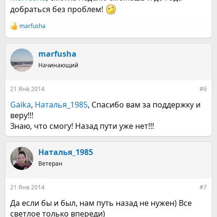
добраться без проблем!
marfusha
Р
е
а
к
marfusha
ц
Начинающий
и
и
:
21 Янв 2014
#6
Gaika
,
Наталья_1985
, Спасибо вам за поддержку и
веру!!!
Знаю, что смогу! Назад пути уже нет!!!
Наталья_1985
Ветеран
21 Янв 2014
#7
Да если бы и был, нам путь назад не нужен) Все
светлое только впереди)