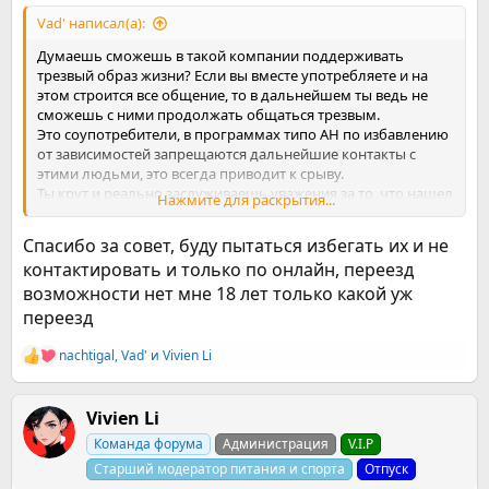
Vad' написал(а):
Думаешь сможешь в такой компании поддерживать
трезвый образ жизни? Если вы вместе употребляете и на
этом строится все общение, то в дальнейшем ты ведь не
сможешь с ними продолжать общаться трезвым.
Это соупотребители, в программах типо АН по избавлению
от зависимостей запрещаются дальнейшие контакты с
этими людьми, это всегда приводит к срыву.
Ты крут и реально заслуживаешь уважения за то, что нашел
Нажмите для раскрытия...
в себе силы и хочешь чистоты, но друг, взгляни на вещи
объективно. Главная проблема тут в твоем окружении. Это
Спасибо за совет, буду пытаться избегать их и не
все имитация деятельности. Через неделю придет чел и
контактировать и только по онлайн, переезд
настойчиво протянет канистру или как вы там употребляете
возможности нет мне 18 лет только какой уж
и на этом все закончится.
Я не знаю, что тут можно советовать в такой ситуации.
переезд
Бежать оттуда. Просто бежать, переезжать, забыть это все и
начать где-то новую чистую жизнь одному. Одному всё это
nachtigal
,
Vad'
и
Vivien Li
Р
пережить, восстановиться и дальше тянуться к развитию. У
е
тебя есть этот огонь друг. Он еще горит, но дай ему
а
затухнуть.
к
Vivien Li
ц
Команда форума
Администрация
V.I.P
и
и
Старший модератор питания и спорта
Отпуск
: