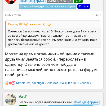
Команда форума
Администрация
V.I.P
и
и
Старший модератор питания и спорта
Отпуск
:
9 Май 2026
#31
Dmitriy1032g1 написал(а):
Хотелось бы если честно, в 15:19 около покурил 1 сигарету
за другой когда друг "настоятельно" протягивал а я
человек безотказный как понимаете, конечно стыдно, пока
до токсикомании не дошло
Может на время ограничить общение с такими
друзьями? Заняться собой, «переболеть» в
одиночку. Отвлечь себя чем-нибудь от
навязчивых мыслей, кино посмотреть, на форуме
пообщаться…
NimbleLint
,
nachtigal
,
ЛенаМалина 💖
и ещё 1 человек
Р
е
а
к
Vad'
ц
Беспечный образ мимолетной жизни
Команда форума
и