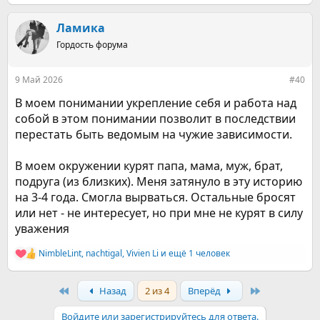
е
а
к
Ламика
ц
Гордость форума
и
и
:
9 Май 2026
#40
В моем понимании укрепление себя и работа над
собой в этом понимании позволит в последствии
перестать быть ведомым на чужие зависимости.
В моем окружении курят папа, мама, муж, брат,
подруга (из близких). Меня затянуло в эту историю
на 3-4 года. Смогла вырваться. Остальные бросят
или нет - не интересует, но при мне не курят в силу
уважения
NimbleLint
,
nachtigal
,
Vivien Li
и ещё 1 человек
Р
е
а
First
Last
Назад
2 из 4
Вперёд
к
ц
и
Войдите или зарегистрируйтесь для ответа.