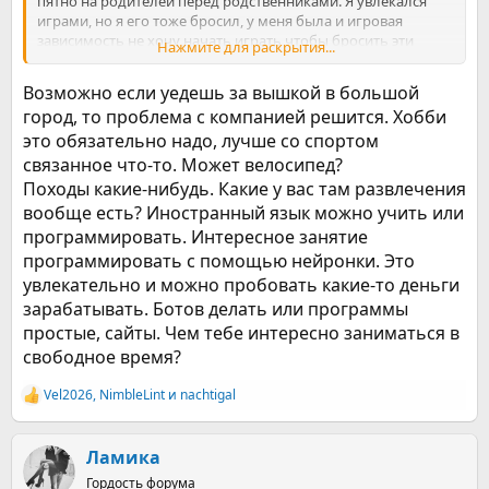
пятно на родителей перед родственниками. Я увлекался
играми, но я его тоже бросил, у меня была и игровая
зависимость не хочу начать играть чтобы бросить эти
Нажмите для раскрытия...
зависимости и приобретат новый, и да игры тоже мой
триггер - потому что как ты не покуришь после потного
Возможно если уедешь за вышкой в большой
сражение в играх где ты проиграл? Надо найти хобби
город, то проблема с компанией решится. Хобби
наверное.
это обязательно надо, лучше со спортом
связанное что-то. Может велосипед?
Походы какие-нибудь. Какие у вас там развлечения
вообще есть? Иностранный язык можно учить или
программировать. Интересное занятие
программировать с помощью нейронки. Это
увлекательно и можно пробовать какие-то деньги
зарабатывать. Ботов делать или программы
простые, сайты. Чем тебе интересно заниматься в
свободное время?
Vel2026
,
NimbleLint
и
nachtigal
Р
е
а
к
Ламика
ц
Гордость форума