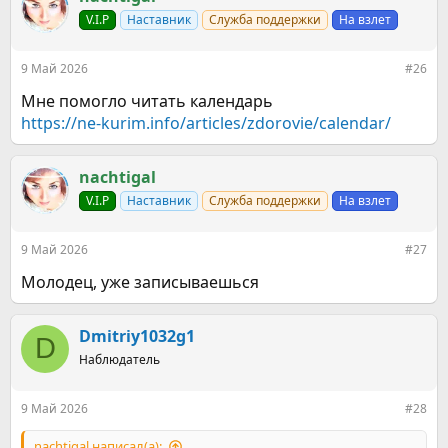
ц
V.I.P
Наставник
Служба поддержки
На взлет
и
и
:
9 Май 2026
#26
Мне помогло читать календарь
https://ne-kurim.info/articles/zdorovie/calendar/
nachtigal
V.I.P
Наставник
Служба поддержки
На взлет
9 Май 2026
#27
Молодец, уже записываешься
Dmitriy1032g1
D
Наблюдатель
9 Май 2026
#28
nachtigal написал(а):