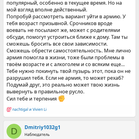
популярный, особенно в текущее время. Но на
мой взгляд вполне действенный.
Попробуй рассмотреть вариант уйти в армию. У
тебя возраст призывной. Срочников вроде
воевать не посылают же, может с родителями
обсуди, помогут устроиться ближе к дому. Там ты
сможешь бросить все свои зависимости.
Сможешь обрести самостоятельность. Мне лично
армия помогла в жизни, тоже были проблемы в
твоём возрасте и с алкоголем и со всяким еще...
Тебе нужно покинуть твой пузырь этот, пока он не
разрушил тебя. Если не армия, то может рехаб?
Подумай друг, это реально может твою жизнь
вывернуть в правильное русло.
Сил тебе и терпения
nachtigal
и
Vivien Li
Р
е
а
к
Dmitriy1032g1
D
ц
Наблюдатель
и