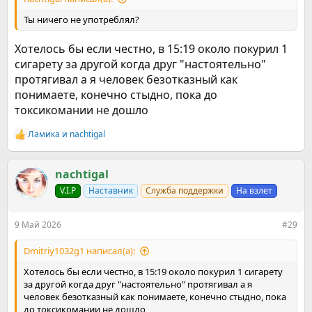
Ты ничего не употреблял?
Хотелось бы если честно, в 15:19 около покурил 1
сигарету за другой когда друг "настоятельно"
протягивал а я человек безотказный как
понимаете, конечно стыдно, пока до
токсикомании не дошло
Ламика
и
nachtigal
Р
е
а
к
nachtigal
ц
V.I.P
Наставник
Служба поддержки
На взлет
и
и
:
9 Май 2026
#29
Dmitriy1032g1 написал(а):
Хотелось бы если честно, в 15:19 около покурил 1 сигарету
за другой когда друг "настоятельно" протягивал а я
человек безотказный как понимаете, конечно стыдно, пока
до токсикомании не дошло