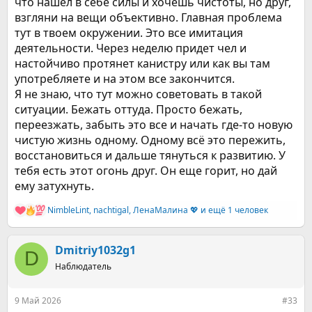
что нашел в себе силы и хочешь чистоты, но друг,
взгляни на вещи объективно. Главная проблема
тут в твоем окружении. Это все имитация
деятельности. Через неделю придет чел и
настойчиво протянет канистру или как вы там
употребляете и на этом все закончится.
Я не знаю, что тут можно советовать в такой
ситуации. Бежать оттуда. Просто бежать,
переезжать, забыть это все и начать где-то новую
чистую жизнь одному. Одному всё это пережить,
восстановиться и дальше тянуться к развитию. У
тебя есть этот огонь друг. Он еще горит, но дай
ему затухнуть.
NimbleLint
,
nachtigal
,
ЛенаМалина 💖
и ещё 1 человек
Р
е
а
к
Dmitriy1032g1
D
ц
Наблюдатель
и
и
:
9 Май 2026
#33