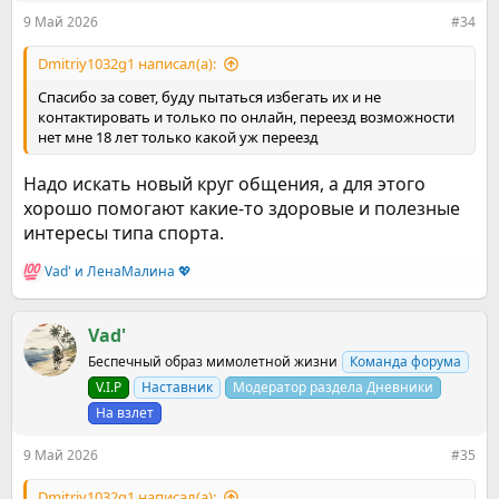
9 Май 2026
#34
Dmitriy1032g1 написал(а):
Спасибо за совет, буду пытаться избегать их и не
контактировать и только по онлайн, переезд возможности
нет мне 18 лет только какой уж переезд
Надо искать новый круг общения, а для этого
хорошо помогают какие-то здоровые и полезные
интересы типа спорта.
Vad'
и
ЛенаМалина 💖
Р
е
а
к
Vad'
ц
Беспечный образ мимолетной жизни
Команда форума
и
и
V.I.P
Наставник
Модератор раздела Дневники
:
На взлет
9 Май 2026
#35
Dmitriy1032g1 написал(а):