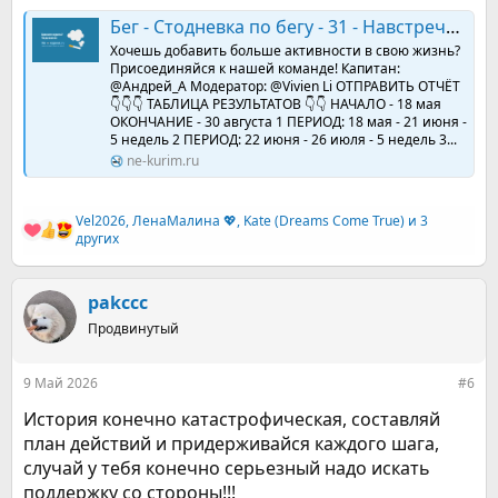
некультурно).
Бег - Стодневка по бегу - 31 - Навстречу солнцу! ☀️🏃‍♀️🚲 🏊‍♀️
Карб
- обязательно после тренировки чтобы расслабить
Хочешь добавить больше активности в свою жизнь?
тело.
Присоединяйся к нашей команде! Капитан:
Бензин
- после тренировки, когда карб надоедает или нет
@Андрей_А Модератор: @Vivien Li ОТПРАВИТЬ ОТЧЁТ
тяги идти в заброшки.
👇👇👇 ТАБЛИЦА РЕЗУЛЬТАТОВ 👇👇 НАЧАЛО - 18 мая
Пива
- 2-3 раза в неделю чисто чтобы по душам открыться с
ОКОНЧАНИЕ - 30 августа 1 ПЕРИОД: 18 мая - 21 июня -
друзьями и весело было
5 недель 2 ПЕРИОД: 22 июня - 26 июля - 5 недель 3...
И ВОТ ГОСПОДА, Спасибо если вы прочитали мою историю,
ne-kurim.ru
иногда я плачу и жалею что этого бы не было если бы в тот
день я бы не пошел в туалет в школе. Сегодня я завершил
книгу Аллена Карра(Легкий способ Бросить курить), и
Vel2026
,
ЛенаМалина 💖
,
Kate (Dreams Come True)
и 3
Р
излил наверное "душу" описав свою проблему в форуме.
других
е
Надеюсь на вашу поддержку и буду благодарен если вы
а
поделитесь со мной "лайфхаками". День 1, 09.05.2026.
к
Заранее спасибо за поддержку.​
pakccc
ц
и
Продвинутый
и
:
9 Май 2026
#6
История конечно катастрофическая, составляй
план действий и придерживайся каждого шага,
случай у тебя конечно серьезный надо искать
поддержку со стороны!!!