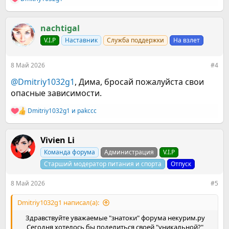
Р
е
а
к
nachtigal
ц
V.I.P
Наставник
Служба поддержки
На взлет
и
и
:
8 Май 2026
#4
@Dmitriy1032g1
, Дима, бросай пожалуйста свои
опасные зависимости.
Dmitriy1032g1
и
pakccc
Р
е
а
к
Vivien Li
ц
Команда форума
Администрация
V.I.P
и
и
Старший модератор питания и спорта
Отпуск
:
8 Май 2026
#5
Dmitriy1032g1 написал(а):
Здравствуйте уважаемые "знатоки" форума некурим.ру
Сегодня хотелось бы поделиться своей "уникальной?"