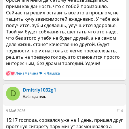
прими как данность что с тобой произошло.
Сейчас ты решил оставить всё это в прошлом, не
тащить кучу зависимостей ежедневно. У тебя всё
получится, зубы сделаешь, улучшится здоровье.
Твой ум будет соблазнять, шептать что это надо,
что без этого у тебя не будет друзей, а на самом
деле жизнь станет качественно другой, будут
трудности, но их настолько легче преодолевать,
решать на трезвую голову, это становится просто
интересным, без драм и трагедий. Удачи!
ЛенаМалина 💖
и
Ламика
Р
е
а
к
Dmitriy1032g1
D
ц
Наблюдатель
и
и
:
9 Май 2026
#14
15:17 господа, сорвался уже на 1 день, пришел друг
протянул сигарету пару минут засмоневался а