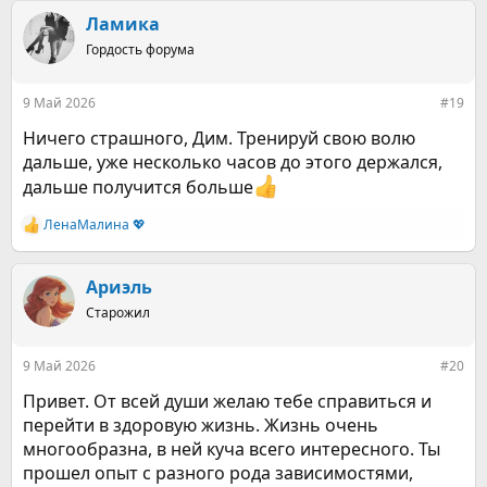
Ламика
Гордость форума
9 Май 2026
#19
Ничего страшного, Дим. Тренируй свою волю
дальше, уже несколько часов до этого держался,
дальше получится больше
ЛенаМалина 💖
Р
е
а
к
Ариэль
ц
Старожил
и
и
:
9 Май 2026
#20
Привет. От всей души желаю тебе справиться и
перейти в здоровую жизнь. Жизнь очень
многообразна, в ней куча всего интересного. Ты
прошел опыт с разного рода зависимостями,