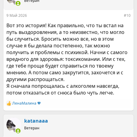
Ветеран
и
и
:
9 Май 2026
#10
Вот это история! Как правильно, что ты встал на
путь выздоровления, а то неизвестно, что могло
бы случиться. Бросить можно все, но в этом
случае я бы делала постепенно, так можно
получить и проблемы с психикой. Начни с самого
вредного для здоровья: токсикомании. Или с тех,
где тебе проще будет справиться по твоему
мнению. А потом само закрутится, захочется и с
другими распрощаться.
Я сначала попрощалась с алкоголем навсегда,
потом отказаться от снюса было чуть легче.
ЛенаМалина 💖
Р
е
а
к
katanaaa
ц
Ветеран
и
и