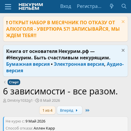
Вход
Регистрация
❗
ОТКРЫТ НАБОР В МЕСЯЧНИК ПО ОТКАЗУ ОТ
АЛКОГОЛЯ - УВЕРТЮРА 57! ЗАПИСЫВАЙСЯ, МЫ
ЖДЕМ ТЕБЯ!!
Книга от основателя Некурим.рф —
#Некурим. Быть счастливым некурящим.
Бумажная версия
•
Электронная версия
,
Аудио-
версия
Старт
6 зависимости - все разом.
А
Д
Dmitriy1032g1
8 Май 2026
в
а
Last
1 из 4
Вперёд
т
т
о
а
Не курю с
р
9 Май 2026
н
т
а
Способ отказа
Аллен Карр