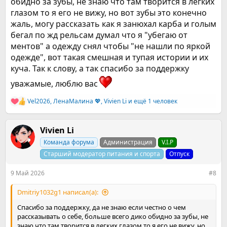
обидно за зубы, не знаю что там творится в легких
глазом то я его не вижу, но вот зубы это конечно
жаль, могу рассказать как я занюхал карба и голым
бегал по жд рельсам думал что я "убегаю от
ментов" а одежду снял чтобы "не нашли по яркой
одежде", вот такая смешная и тупая истории и их
куча. Так к слову, а так спасибо за поддержку
уважамые, люблю вас
Vel2026
,
ЛенаМалина 💖
,
Vivien Li
и ещё 1 человек
Р
е
а
к
Vivien Li
ц
Команда форума
Администрация
V.I.P
и
и
Старший модератор питания и спорта
Отпуск
:
9 Май 2026
#8
Dmitriy1032g1 написал(а):
Спасибо за поддержку, да не знаю если честно о чем
рассказывать о себе, больше всего дико обидно за зубы, не
знаю что там творится в легких глазом то я его не вижу, но