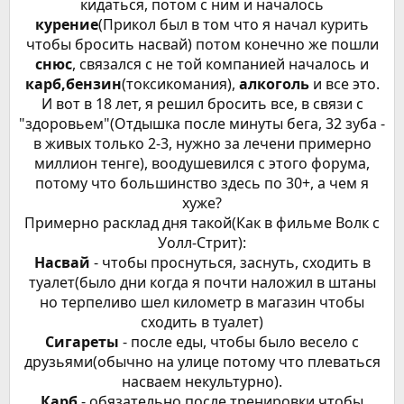
кидаться, потом с ним и началось
курение
(Прикол был в том что я начал курить
чтобы бросить насвай) потом конечно же пошли
снюс
, связался с не той компанией началось и
карб,бензин
(токсикомания),
алкоголь
и все это.
И вот в 18 лет, я решил бросить все, в связи с
"здоровьем"(Отдышка после минуты бега, 32 зуба -
в живых только 2-3, нужно за лечени примерно
миллион тенге), воодушевился с этого форума,
потому что большинство здесь по 30+, а чем я
хуже?
Примерно расклад дня такой(Как в фильме Волк с
Уолл-Стрит):
Насвай
- чтобы проснуться, заснуть, сходить в
туалет(было дни когда я почти наложил в штаны
но терпеливо шел километр в магазин чтобы
сходить в туалет)
Сигареты
- после еды, чтобы было весело с
друзьями(обычно на улице потому что плеваться
насваем некультурно).
Карб
- обязательно после тренировки чтобы