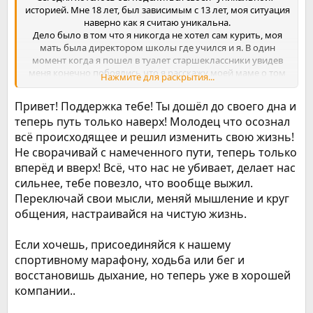
историей. Мне 18 лет, был зависимым с 13 лет, моя ситуация
наверно как я считаю уникальна.
Дело было в том что я никогда не хотел сам курить, моя
мать была директором школы где учился и я. В один
момент когда я пошел в туалет старшеклассники увидев
меня конечно побоялись что я расскажу моей маме о том
Нажмите для раскрытия...
как они кидают "
насвай
"(табак сильнее сигареты в 4 раза)
они заставили меня силой вкинуться, дабы был компромат
Привет! Поддержка тебе! Ты дошёл до своего дна и
на меня, так и с 13 лет я начал кидаться, потом с ним и
теперь путь только наверх! Молодец что осознал
началось
курение
(Прикол был в том что я начал курить
всё происходящее и решил изменить свою жизнь!
чтобы бросить насвай) потом конечно же пошли
снюс
,
связался с не той компанией началось и
Не сворачивай с намеченного пути, теперь только
карб,бензин
(токсикомания),
алкоголь
и все это.
вперёд и вверх! Всё, что нас не убивает, делает нас
И вот в 18 лет, я решил бросить все, в связи с "здоровьем"
сильнее, тебе повезло, что вообще выжил.
(Отдышка после минуты бега, 32 зуба - в живых только 2-3,
Переключай свои мысли, меняй мышление и круг
нужно за лечени примерно миллион тенге), воодушевился
с этого форума, потому что большинство здесь по 30+, а
общения, настраивайся на чистую жизнь.
чем я хуже?
Примерно расклад дня такой(Как в фильме Волк с Уолл-
Если хочешь, присоединяйся к нашему
Стрит):
спортивному марафону, ходьба или бег и
Насвай
- чтобы проснуться, заснуть, сходить в туалет(было
восстановишь дыхание, но теперь уже в хорошей
дни когда я почти наложил в штаны но терпеливо шел
километр в магазин чтобы сходить в туалет)
компании..
Сигареты
- после еды, чтобы было весело с
друзьями(обычно на улице потому что плеваться насваем