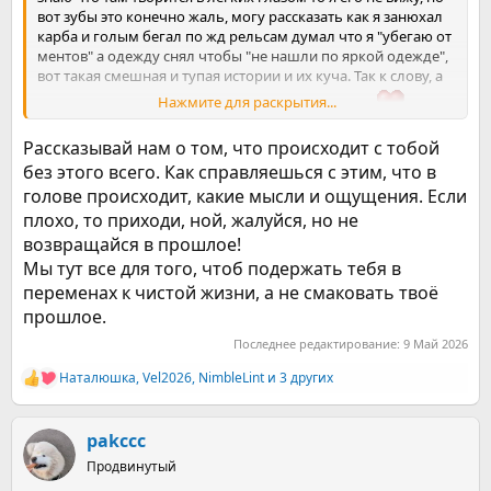
вот зубы это конечно жаль, могу рассказать как я занюхал
карба и голым бегал по жд рельсам думал что я "убегаю от
ментов" а одежду снял чтобы "не нашли по яркой одежде",
вот такая смешная и тупая истории и их куча. Так к слову, а
Нажмите для раскрытия...
так спасибо за поддержку уважамые, люблю вас
Рассказывай нам о том, что происходит с тобой
без этого всего. Как справляешься с этим, что в
голове происходит, какие мысли и ощущения. Если
плохо, то приходи, ной, жалуйся, но не
возвращайся в прошлое!
Мы тут все для того, чтоб подержать тебя в
переменах к чистой жизни, а не смаковать твоё
прошлое.
Последнее редактирование:
9 Май 2026
Наталюшка
,
Vel2026
,
NimbleLint
и 3 других
Р
е
а
к
pakccc
ц
Продвинутый
и
и