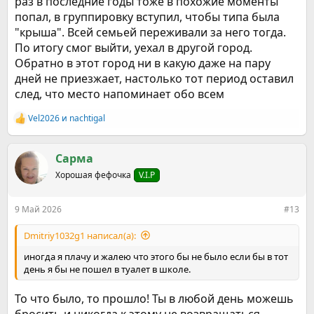
раз в последние годы тоже в похожие моменты
попал, в группировку вступил, чтобы типа была
"крыша". Всей семьей переживали за него тогда.
По итогу смог выйти, уехал в другой город.
Обратно в этот город ни в какую даже на пару
дней не приезжает, настолько тот период оставил
след, что место напоминает обо всем
Vel2026
и
nachtigal
Р
е
а
к
Сарма
ц
Хорошая фефочка
V.I.P
и
и
:
9 Май 2026
#13
Dmitriy1032g1 написал(а):
иногда я плачу и жалею что этого бы не было если бы в тот
день я бы не пошел в туалет в школе.
То что было, то прошло! Ты в любой день можешь
бросить и никогда к этому не возвращаться,