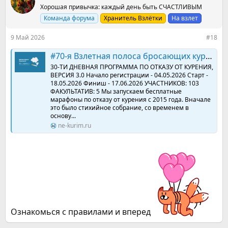
ц
Хорошая привычка: каждый день быть СЧАСТЛИВЫМ
и
и
Команда форума
Хранитель Взлётки
На взлет
:
9 Май 2026
#18
#70-я Взлетная полоса бросающих курить. Начало регистрации - 04.05.2026 Старт - 18.05.2026 Финиш - 17.06.2026
30-ТИ ДНЕВНАЯ ПРОГРАММА ПО ОТКАЗУ ОТ КУРЕНИЯ,
ВЕРСИЯ 3.0 Начало регистрации - 04.05.2026 Старт -
18.05.2026 Финиш - 17.06.2026 УЧАСТНИКОВ: 103
ФАКУЛЬТАТИВ: 5 Мы запускаем бесплатные
марафоны по отказу от курения с 2015 года. Вначале
это было стихийное собрание, со временем в
основу...
ne-kurim.ru
Ознакомься с правилами и вперед