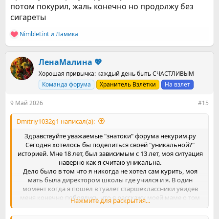
потом покурил, жаль конечно но продолжу без
сигареты
NimbleLint
и
Ламика
Р
е
а
к
ЛенаМалина 💖
ц
Хорошая привычка: каждый день быть СЧАСТЛИВЫМ
и
и
Команда форума
Хранитель Взлётки
На взлет
:
9 Май 2026
#15
Dmitriy1032g1 написал(а):
Здравствуйте уважаемые "знатоки" форума некурим.ру
Сегодня хотелось бы поделиться своей "уникальной?"
историей. Мне 18 лет, был зависимым с 13 лет, моя ситуация
наверно как я считаю уникальна.
Дело было в том что я никогда не хотел сам курить, моя
мать была директором школы где учился и я. В один
момент когда я пошел в туалет старшеклассники увидев
меня конечно побоялись что я расскажу моей маме о том
Нажмите для раскрытия...
как они кидают "
насвай
"(табак сильнее сигареты в 4 раза)
они заставили меня силой вкинуться, дабы был компромат