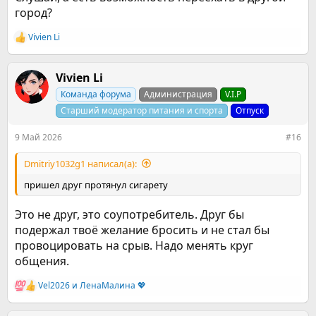
иногда я плачу и жалею что этого бы не было если бы в тот
город?
день я бы не пошел в туалет в школе. Сегодня я завершил
книгу Аллена Карра(Легкий способ Бросить курить), и
Vivien Li
Р
излил наверное "душу" описав свою проблему в форуме.
е
Надеюсь на вашу поддержку и буду благодарен если вы
а
поделитесь со мной "лайфхаками". День 1, 09.05.2026.
к
Vivien Li
Заранее спасибо за поддержку.​
ц
Команда форума
Администрация
V.I.P
и
и
Старший модератор питания и спорта
Отпуск
:
9 Май 2026
#16
Dmitriy1032g1 написал(а):
пришел друг протянул сигарету
Это не друг, это соупотребитель. Друг бы
подержал твоё желание бросить и не стал бы
провоцировать на срыв. Надо менять круг
общения.
Vel2026
и
ЛенаМалина 💖
Р
е
а