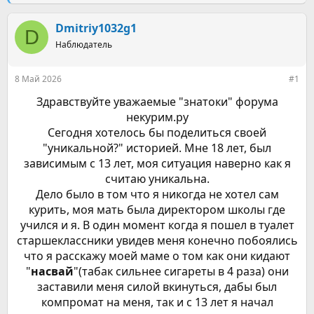
е
ч
м
а
ы
Dmitriy1032g1
л
D
а
Наблюдатель
8 Май 2026
#1
Здравствуйте уважаемые "знатоки" форума
некурим.ру
Сегодня хотелось бы поделиться своей
"уникальной?" историей. Мне 18 лет, был
зависимым с 13 лет, моя ситуация наверно как я
считаю уникальна.
Дело было в том что я никогда не хотел сам
курить, моя мать была директором школы где
учился и я. В один момент когда я пошел в туалет
старшеклассники увидев меня конечно побоялись
что я расскажу моей маме о том как они кидают
"
насвай
"(табак сильнее сигареты в 4 раза) они
заставили меня силой вкинуться, дабы был
компромат на меня, так и с 13 лет я начал