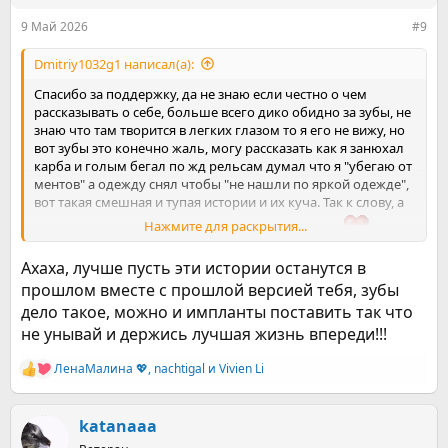
:
9 Май 2026
#9
Dmitriy1032g1 написал(а):
Спасибо за поддержку, да не знаю если честно о чем
рассказывать о себе, больше всего дико обидно за зубы, не
знаю что там творится в легких глазом то я его не вижу, но
вот зубы это конечно жаль, могу рассказать как я занюхал
карба и голым бегал по жд рельсам думал что я "убегаю от
ментов" а одежду снял чтобы "не нашли по яркой одежде",
вот такая смешная и тупая истории и их куча. Так к слову, а
Нажмите для раскрытия...
так спасибо за поддержку уважамые, люблю вас
Ахаха, лучше пусть эти истории останутся в
прошлом вместе с прошлой версией тебя, зубы
дело такое, можно и импланты поставить так что
не унывай и держись лучшая жизнь впереди!!!
ЛенаМалина 💖
,
nachtigal
и
Vivien Li
Р
е
а
к
katanaaa
ц