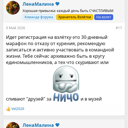
к
ЛенаМалина 💖
ц
Хорошая привычка: каждый день быть СЧАСТЛИВЫМ
и
и
Команда форума
Хранитель Взлётки
На взлет
:
9 Май 2026
#17
Идет регистрация на взлётку-это 30-дневный
марафон по отказу от курения, рекомендую
записаться и активно участвовать в командной
жизни. Тебе сейчас архиважно быть в кругу
единомышленников, а тех что скуривают или
спивают "друзей" за
и в музей
Vel2026
Р
е
а
к
ЛенаМалина 💖