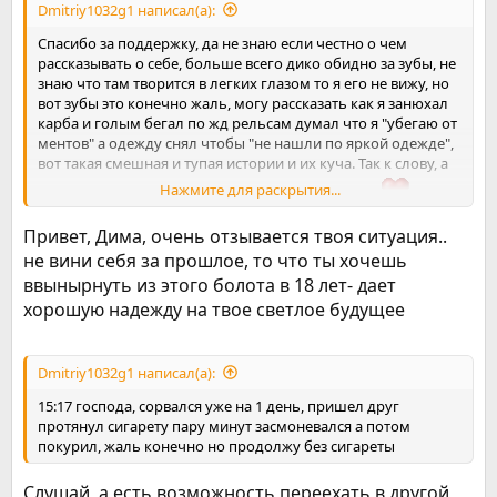
Dmitriy1032g1 написал(а):
на меня, так и с 13 лет я начал кидаться, потом с ним и
началось
курение
(Прикол был в том что я начал курить
Спасибо за поддержку, да не знаю если честно о чем
чтобы бросить насвай) потом конечно же пошли
снюс
,
рассказывать о себе, больше всего дико обидно за зубы, не
связался с не той компанией началось и
знаю что там творится в легких глазом то я его не вижу, но
карб,бензин
(токсикомания),
алкоголь
и все это.
вот зубы это конечно жаль, могу рассказать как я занюхал
И вот в 18 лет, я решил бросить все, в связи с "здоровьем"
карба и голым бегал по жд рельсам думал что я "убегаю от
(Отдышка после минуты бега, 32 зуба - в живых только 2-3,
ментов" а одежду снял чтобы "не нашли по яркой одежде",
нужно за лечени примерно миллион тенге), воодушевился
вот такая смешная и тупая истории и их куча. Так к слову, а
с этого форума, потому что большинство здесь по 30+, а
Нажмите для раскрытия...
чем я хуже?
так спасибо за поддержку уважамые, люблю вас
Примерно расклад дня такой(Как в фильме Волк с Уолл-
Стрит):
Привет, Дима, очень отзывается твоя ситуация..
Насвай
- чтобы проснуться, заснуть, сходить в туалет(было
не вини себя за прошлое, то что ты хочешь
дни когда я почти наложил в штаны но терпеливо шел
ввынырнуть из этого болота в 18 лет- дает
километр в магазин чтобы сходить в туалет)
хорошую надежду на твое светлое будущее
Сигареты
- после еды, чтобы было весело с
друзьями(обычно на улице потому что плеваться насваем
некультурно).
Карб
- обязательно после тренировки чтобы расслабить
Dmitriy1032g1 написал(а):
тело.
15:17 господа, сорвался уже на 1 день, пришел друг
Бензин
- после тренировки, когда карб надоедает или нет
протянул сигарету пару минут засмоневался а потом
тяги идти в заброшки.
покурил, жаль конечно но продолжу без сигареты
Пива
- 2-3 раза в неделю чисто чтобы по душам открыться с
друзьями и весело было
Слушай, а есть возможность переехать в другой
И ВОТ ГОСПОДА, Спасибо если вы прочитали мою историю,