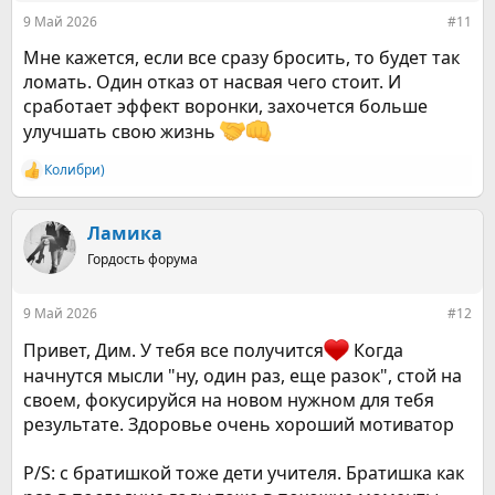
:
9 Май 2026
#11
Мне кажется, если все сразу бросить, то будет так
ломать. Один отказ от насвая чего стоит. И
сработает эффект воронки, захочется больше
улучшать свою жизнь
Колибри)
Р
е
а
к
Ламика
ц
Гордость форума
и
и
:
9 Май 2026
#12
Привет, Дим. У тебя все получится
Когда
начнутся мысли "ну, один раз, еще разок", стой на
своем, фокусируйся на новом нужном для тебя
результате. Здоровье очень хороший мотиватор
P/S: с братишкой тоже дети учителя. Братишка как