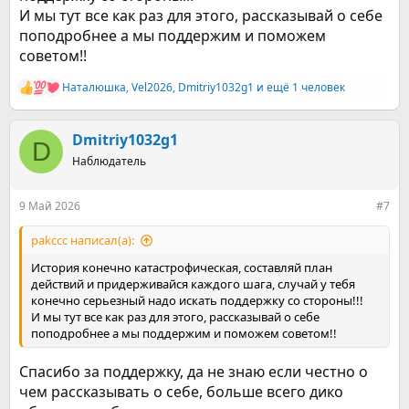
И мы тут все как раз для этого, рассказывай о себе
поподробнее а мы поддержим и поможем
советом!!
Наталюшка
,
Vel2026
,
Dmitriy1032g1
и ещё 1 человек
Р
е
а
к
Dmitriy1032g1
D
ц
Наблюдатель
и
и
:
9 Май 2026
#7
pakccc написал(а):
История конечно катастрофическая, составляй план
действий и придерживайся каждого шага, случай у тебя
конечно серьезный надо искать поддержку со стороны!!!
И мы тут все как раз для этого, рассказывай о себе
поподробнее а мы поддержим и поможем советом!!
Спасибо за поддержку, да не знаю если честно о
чем рассказывать о себе, больше всего дико