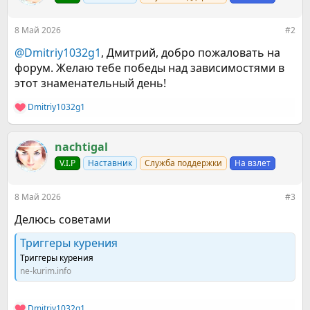
и
и
:
8 Май 2026
#2
@Dmitriy1032g1
, Дмитрий, добро пожаловать на
форум. Желаю тебе победы над зависимостями в
этот знаменательный день!
Dmitriy1032g1
Р
е
а
к
nachtigal
ц
V.I.P
Наставник
Служба поддержки
На взлет
и
и
:
8 Май 2026
#3
Делюсь советами
Триггеры курения
Триггеры курения
ne-kurim.info
Dmitriy1032g1