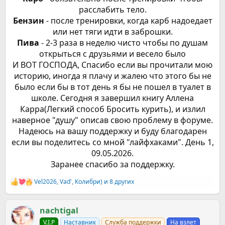
расслабить тело.
Бензин
- после тренировки, когда карб надоедает
или нет тяги идти в заброшки.
Пива
- 2-3 раза в неделю чисто чтобы по душам
открыться с друзьями и весело было
И ВОТ ГОСПОДА, Спасибо если вы прочитали мою
историю, иногда я плачу и жалею что этого бы не
было если бы в тот день я бы не пошел в туалет в
школе. Сегодня я завершил книгу Аллена
Карра(Легкий способ Бросить курить), и излил
наверное "душу" описав свою проблему в форуме.
Надеюсь на вашу поддержку и буду благодарен
если вы поделитесь со мной "лайфхаками". День 1,
09.05.2026.
Заранее спасибо за поддержку.​
Vel2026
,
Vad'
,
Колибри)
и 8 других
Р
е
а
к
nachtigal
ц
V.I.P
Наставник
Служба поддержки
На взлет