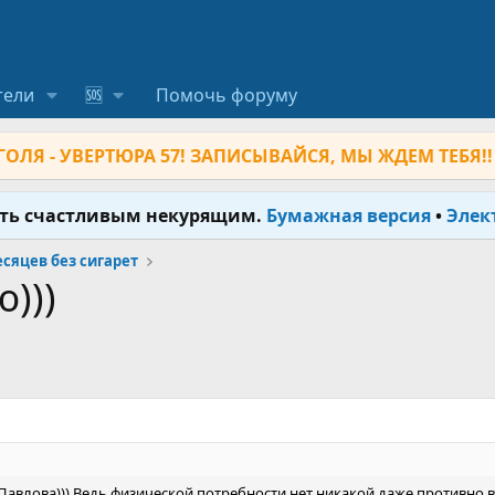
тели
🆘
Помочь форуму
ОЛЯ - УВЕРТЮРА 57! ЗАПИСЫВАЙСЯ, МЫ ЖДЕМ ТЕБЯ!!
ыть счастливым некурящим.
Бумажная версия
•
Элек
месяцев без сигарет
)))
Павлова))) Ведь физической потребности нет никакой,даже противно в