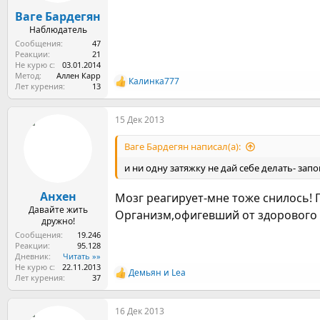
Ваге Бардегян
Наблюдатель
Сообщения
47
Реакции
21
Не курю с
03.01.2014
Метод
Аллен Карр
Калинка777
Р
Лет курения
13
е
а
15 Дек 2013
к
ц
и
Ваге Бардегян написал(а):
и
:
и ни одну затяжку не дай себе делать- зап
Анхен
Мозг реагирует-мне тоже снилось! 
Давайте жить
Организм,офигевший от здорового о
дружно!
Сообщения
19.246
Реакции
95.128
Дневник
Читать »»
Не курю с
22.11.2013
Демьян
и
Lea
Р
Лет курения
37
е
а
16 Дек 2013
к