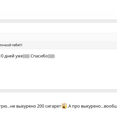
очкой тебя!!!
 дней уже))))) Спасибо)))))
трю...не выкурено 200 сигарет
.А про выкурено...вооб