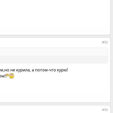
#52
,но не курила, а потом-что курю!
ем!!
#53