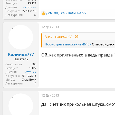
Реакции
95.128
Дневник
Читать »»
Не курю с
22.11.2013
Демьян
,
Lea
и
Калинка777
Р
Лет курения
37
е
а
12 Дек 2013
к
ц
и
Анхен написал(а):
и
:
Посмотреть вложение 46407
С первой десят
Калинка777
Ой..как приятненько,а ведь правда 10
Писатель
Сообщения
503
Реакции
1.127
Дневник
Читать »»
Не курю с
01.12.2013
Метод
Сила Воли
Лет курения
14
12 Дек 2013
Да...счетчик прикольная штука..смо