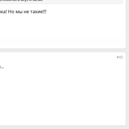
а! Но мы не такие!!!
#42
..