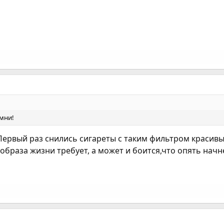
омни!
Первый раз снились сигареты с таким фильтром красивым
браза жизни требует, а может и боится,что опять начн