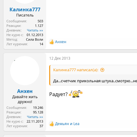
Калинка777
Писатель
Сообщения
503
Реакции
1.127
Дневник
Читать »»
Не курю с
01.12.2013
Метод
Сила Воли
Анхен
Р
Лет курения
14
е
а
12 Дек 2013
к
ц
и
Калинка777 написал(а):
и
:
Да...счетчик прикольная штука..смотрю...н
Анхен
Радует?
Давайте жить
дружно!
Сообщения
19.246
Реакции
95.128
Дневник
Читать »»
Не курю с
22.11.2013
Демьян
и
Lea
Р
Лет курения
37
е
а