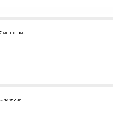
.С ментолом..
ь- запомни!