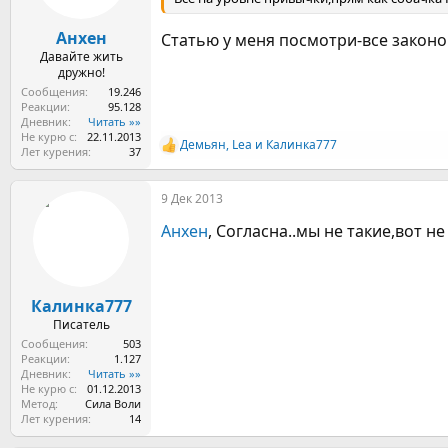
ы
л
а
Анхен
Статью у меня посмотри-все законом
Давайте жить
дружно!
Сообщения
19.246
Реакции
95.128
Дневник
Читать »»
Не курю с
22.11.2013
Демьян
,
Lea
и
Калинка777
Р
Лет курения
37
е
а
9 Дек 2013
к
ц
Анхен
, Согласна..мы не такие,вот н
и
и
:
Калинка777
Писатель
Сообщения
503
Реакции
1.127
Дневник
Читать »»
Не курю с
01.12.2013
Метод
Сила Воли
Лет курения
14