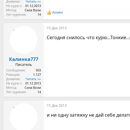
Дневник
Читать »»
Не курю с
01.12.2013
Метод
Сила Воли
Анхен
Р
Лет курения
14
е
а
15 Дек 2013
к
ц
Сегодня снилось что курю...Тонкие..
и
и
:
Калинка777
Писатель
Сообщения
503
Реакции
1.127
Дневник
Читать »»
Не курю с
01.12.2013
Метод
Сила Воли
Лет курения
14
15 Дек 2013
и ни одну затяжку не дай себе делат