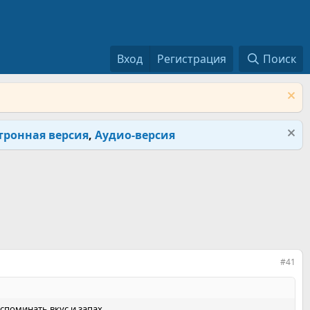
Вход
Регистрация
Поиск
тронная версия
,
Аудио-версия
#41
споминать вкус и запах