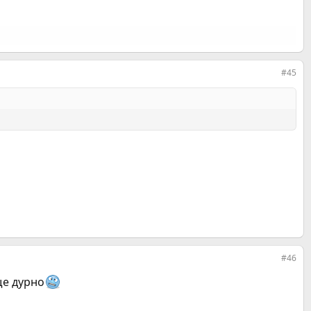
#45
#46
ще дурно