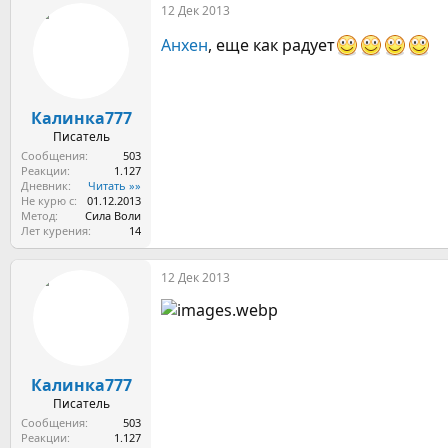
12 Дек 2013
к
ц
Анхен
, еще как радует
и
и
:
Калинка777
Писатель
Сообщения
503
Реакции
1.127
Дневник
Читать »»
Не курю с
01.12.2013
Метод
Сила Воли
Лет курения
14
12 Дек 2013
Калинка777
Писатель
Сообщения
503
Реакции
1.127