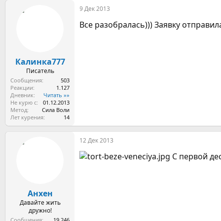
9 Дек 2013
Все разобралась))) Заявку отправила
Калинка777
Писатель
Сообщения
503
Реакции
1.127
Дневник
Читать »»
Не курю с
01.12.2013
Метод
Сила Воли
Лет курения
14
12 Дек 2013
С первой дес
Анхен
Давайте жить
дружно!
Сообщения
19.246