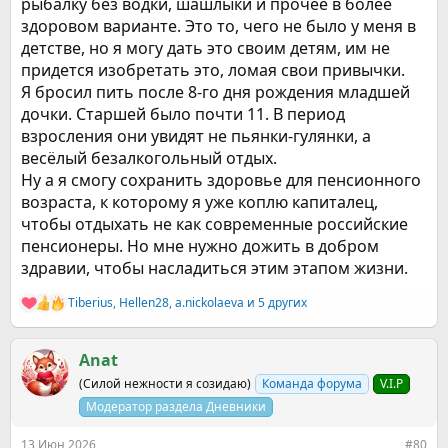
рыбалку без водки, шашлыки и прочее в более
здоровом варианте. Это то, чего не было у меня в
детстве, но я могу дать это своим детям, им не
придется изобретать это, ломая свои привычки.
Я бросил пить после 8-го дня рождения младшей
дочки. Старшей было почти 11. В период
взросления они увидят не пьянки-гулянки, а
весёлый безалкогольный отдых.
Ну а я смогу сохранить здоровье для пенсионного
возраста, к которому я уже коплю капиталец,
чтобы отдыхать не как современные российские
пенсионеры. Но мне нужно дожить в добром
здравии, чтобы насладиться этим этапом жизни.
Tiberius
,
Hellen28
,
a.nickolaeva
и 5 других
Р
е
а
к
Anat
ц
(Силой нежности я созидаю)
Команда форума
V.I.P
и
и
Модератор раздела Дневники
:
13 Июн 2026
#80