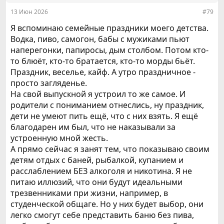
:
13 Июн 2026
#79
Я вспоминаю семейные праздники моего детства.
Водка, пиво, самогон, бабы с мужиками пьют
наперегонки, папиросы, дым столбом. Потом кто-
то блюёт, кто-то братается, кто-то морды бьёт.
Праздник, веселье, кайф. А утро праздничное -
просто загляденье.
На свой выпускной я устроил то же самое. И
родители с пониманием отнеслись, ну праздник,
дети не умеют пить ещё, что с них взять. Я ещё
благодарен им был, что не наказывали за
устроенную мной жесть.
А прямо сейчас я занят тем, что показываю своим
детям отдых с баней, рыбалкой, купанием и
расслаблением БЕЗ алкоголя и никотина. Я не
питаю иллюзий, что они будут идеальными
трезвенниками при жизни, например, в
студенческой общаге. Но у них будет выбор, они
легко смогут себе представить баню без пива,