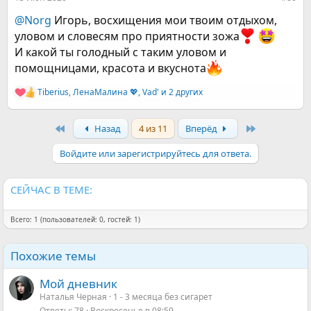
@Norg
Игорь, восхищения мои твоим отдыхом,
уловом и словесям про приятности зожа
И какой ты голодный с таким уловом и
помощницами, красота и вкуснота
Tiberius
,
ЛенаМалина 💖
,
Vad'
и 2 других
Р
е
а
First
Last
Назад
4 из 11
Вперёд
к
ц
и
Войдите или зарегистрируйтесь для ответа.
и
:
СЕЙЧАС В ТЕМЕ:
Всего: 1 (пользователей: 0, гостей: 1)
Похожие темы
Мой дневник
Наталья Черная
1 - 3 месяца без сигарет
Ответы
78
Воскресенье в 08:59