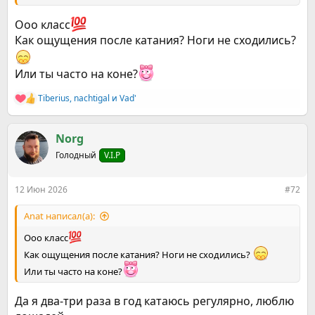
Ооо класс
Как ощущения после катания? Ноги не сходились?
Или ты часто на коне?
Tiberius
,
nachtigal
и
Vad'
Р
е
а
к
Norg
ц
Голодный
V.I.P
и
и
:
12 Июн 2026
#72
Anat написал(а):
Ооо класс
Как ощущения после катания? Ноги не сходились?
Или ты часто на коне?
Да я два-три раза в год катаюсь регулярно, люблю