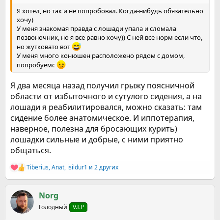
Я хотел, но так и не попробовал. Когда-нибудь обязательно
хочу)
У меня знакомая правда с лошади упала и сломала
позвоночник, но я все равно хочу)) С ней все норм если что,
но жутковато вот
У меня много конюшен расположено рядом с домом,
попробуемс
Я два месяца назад получил грыжу поясничной
области от избыточного и сутулого сидения, а на
лошади я реабилитировался, можно сказать: там
сидение более анатомическое. И иппотерапия,
наверное, полезна для бросающих курить)
лошадки сильные и добрые, с ними приятно
общаться.
Tiberius
,
Anat
,
isildur1
и 2 других
Р
е
а
к
Norg
ц
Голодный
V.I.P
и
и