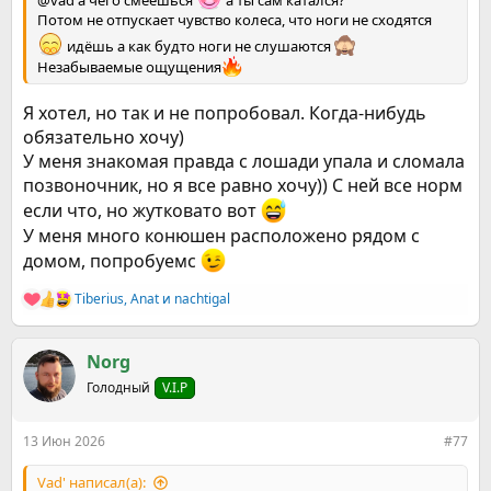
@vad а чего смеёшься
а ты сам катался?
Потом не отпускает чувство колеса, что ноги не сходятся
идёшь а как будто ноги не слушаются
Незабываемые ощущения
Я хотел, но так и не попробовал. Когда-нибудь
обязательно хочу)
У меня знакомая правда с лошади упала и сломала
позвоночник, но я все равно хочу)) С ней все норм
если что, но жутковато вот
У меня много конюшен расположено рядом с
домом, попробуемс
Tiberius
,
Anat
и
nachtigal
Р
е
а
к
Norg
ц
Голодный
V.I.P
и
и
:
13 Июн 2026
#77
Vad' написал(а):