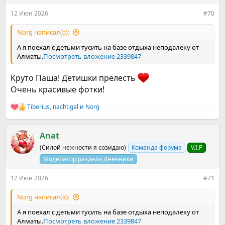
12 Июн 2026
#70
Norg написал(а):
А я поехал с детьми тусить на базе отдыха неподалеку от
Алматы.
Посмотреть вложение 2339847
Круто Паша! Детишки прелесть
Очень красивые фотки!
Tiberius
,
nachtigal
и
Norg
Р
е
а
к
Anat
ц
(Силой нежности я созидаю)
Команда форума
V.I.P
и
и
Модератор раздела Дневники
:
12 Июн 2026
#71
Norg написал(а):
А я поехал с детьми тусить на базе отдыха неподалеку от
Алматы.
Посмотреть вложение 2339847