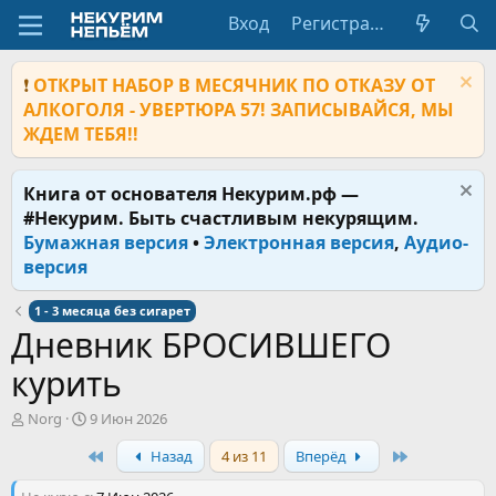
Вход
Регистрация
❗
ОТКРЫТ НАБОР В МЕСЯЧНИК ПО ОТКАЗУ ОТ
АЛКОГОЛЯ - УВЕРТЮРА 57! ЗАПИСЫВАЙСЯ, МЫ
ЖДЕМ ТЕБЯ!!
Книга от основателя Некурим.рф —
#Некурим. Быть счастливым некурящим.
Бумажная версия
•
Электронная версия
,
Аудио-
версия
1 - 3 месяца без сигарет
Дневник БРОСИВШЕГО
курить
А
Д
Norg
9 Июн 2026
в
а
First
Last
Назад
4 из 11
Вперёд
т
т
о
а