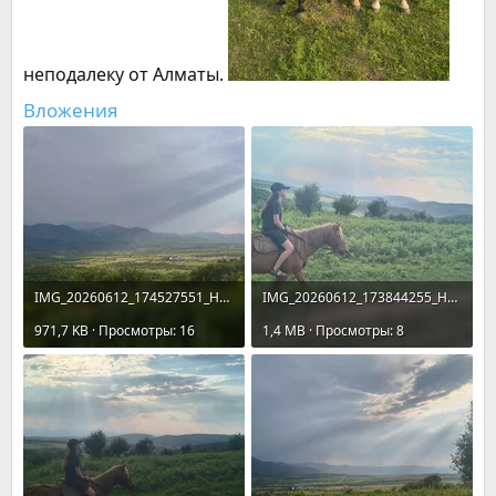
неподалеку от Алматы.
Вложения
IMG_20260612_174527551_HDR.webp
IMG_20260612_173844255_HDR.webp
971,7 KB · Просмотры: 16
1,4 MB · Просмотры: 8