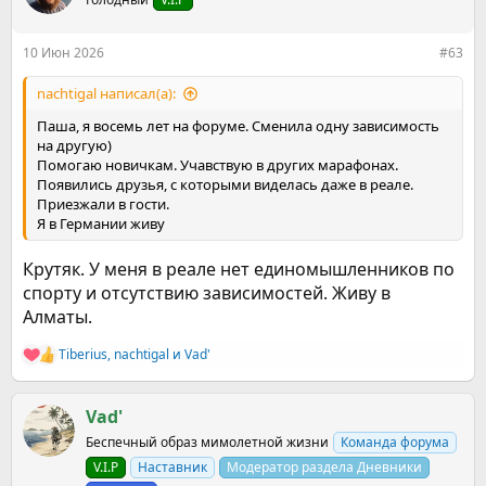
и
и
:
10 Июн 2026
#63
nachtigal написал(а):
Паша, я восемь лет на форуме. Сменила одну зависимость
на другую)
Помогаю новичкам. Учавствую в других марафонах.
Появились друзья, с которыми виделась даже в реале.
Приезжали в гости.
Я в Германии живу
Крутяк. У меня в реале нет единомышленников по
спорту и отсутствию зависимостей. Живу в
Алматы.
Tiberius
,
nachtigal
и
Vad'
Р
е
а
к
Vad'
ц
Беспечный образ мимолетной жизни
Команда форума
и
и
V.I.P
Наставник
Модератор раздела Дневники
: