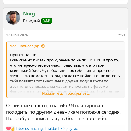
е
а
к
Norg
ц
Голодный
V.I.P
и
и
:
12 Июн 2026
#68
Vad' написал(а):
Привет Паша!
Если скучно писать про курение, то не пиши. Пиши про то,
что интересно тебе сейчас. Представь, что это твой
маленький блог. Чуть больше про себя пиши, про свою
жизнь. Это поможет потом, когда все пойдет не так легко. У
тебя появятся тут знакомые и друзья. Ходи в гости по
другим дневникам, следи за активностью на форуме.
Форум это отличный инструмент отвлечения. Чем больше
Нажмите для раскрытия...
ты даёшь ему, тем больше он тебе отдает в ответ. Попробуй
помочь кому-то, сейчас выходные, у людей будут накаты,
Отличные советы, спасибо! Я планировал
некоторые про них пишут, можно попробовать поговорить
походить по другим дневникам попозже сегодня.
с такими людьми.
Попробую написать чуть больше про себя.
Служение подобного рода очень полезно не только для
тех, кому ты помогаешь, но и тебе самому. Читая подобные
вещи и проговаривая возможные пути их решения мы
Tiberius
,
nachtigal
,
isildur1
и 2 других
Р