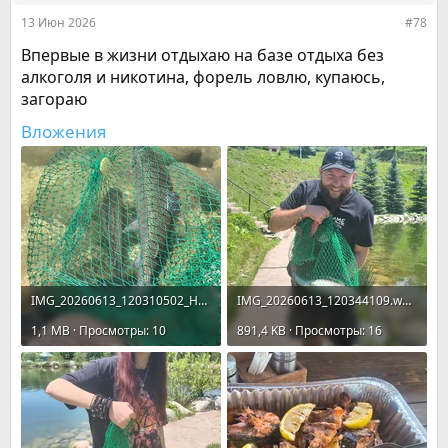
:
13 Июн 2026
#78
Впервые в жизни отдыхаю на базе отдыха без
алкоголя и никотина, форель ловлю, купаюсь,
загораю
Вложения
IMG_20260613_120310502_HDR.webp
IMG_20260613_120344109.webp
1,1 MB · Просмотры: 10
891,4 KB · Просмотры: 16