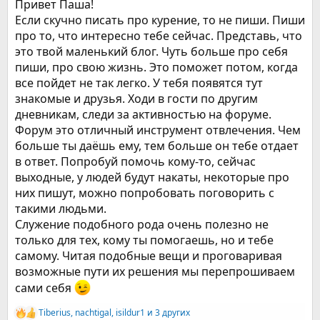
Привет Паша!
голод и тягу курящий человек испытывает несколько раз в
Если скучно писать про курение, то не пиши. Пиши
день и всю жизнь, а бросивший - только временно (ну и
про то, что интересно тебе сейчас. Представь, что
потом изредка), то есть несравнимо реже. Это и есть мой
ключ. Даже уставший, я говорю себе:
это твой маленький блог. Чуть больше про себя
- Курение - не моё.
пиши, про свою жизнь. Это поможет потом, когда
- Я устал и слаб, но если покурю, тут же стану ещё слабее.
все пойдет не так легко. У тебя появятся тут
- Это временно сейчас, но если покурю - станет регулярным,
знакомые и друзья. Ходи в гости по другим
как уже было и не нравилось мне.
- Мне не нравится планировать жизнь вокруг сигарет (когда
дневникам, следи за активностью на форуме.
еду на отдых - остановки для перекура, не забыть запастись
Форум это отличный инструмент отвлечения. Чем
сигаретами, а где там место для курения, а в кафе давай на
больше ты даёшь ему, тем больше он тебе отдает
улице сядем, хотя и холодно детям и ветер противный, и
в ответ. Попробуй помочь кому-то, сейчас
т.д.).
выходные, у людей будут накаты, некоторые про
них пишут, можно попробовать поговорить с
такими людьми.
Служение подобного рода очень полезно не
только для тех, кому ты помогаешь, но и тебе
самому. Читая подобные вещи и проговаривая
возможные пути их решения мы перепрошиваем
сами себя
Tiberius
,
nachtigal
,
isildur1
и 3 других
Р