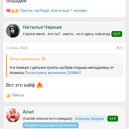
лошадей.
Tiberius
,
nachtigal
,
Anat
и ещё 1 человек
Р
е
а
к
Наталья Черная
ц
Спроси меня - кто ты? - никто… но я здесь навсегда
V.I.P
и
и
:
12 Июн 2026
#73
Norg написал(а):
А я поехал с детьми тусить на базе отдыха неподалеку от
Алматы.
Посмотреть вложение 2339847
Вот это кайф
Tiberius
Р
е
а
к
Anat
ц
(Силой нежности я созидаю)
Команда форума
V.I.P
и
и
Модератор раздела Дневники