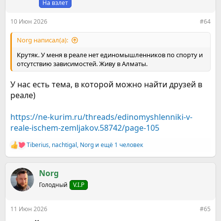
На взлет
10 Июн 2026
#64
Norg написал(а):
Крутяк. У меня в реале нет единомышленников по спорту и
отсутствию зависимостей. Живу в Алматы.
У нас есть тема, в которой можно найти друзей в
реале)
https://ne-kurim.ru/threads/edinomyshlenniki-v-
reale-ischem-zemljakov.58742/page-105
Tiberius
,
nachtigal
,
Norg
и ещё 1 человек
Р
е
а
к
Norg
ц
Голодный
V.I.P
и
и
:
11 Июн 2026
#65