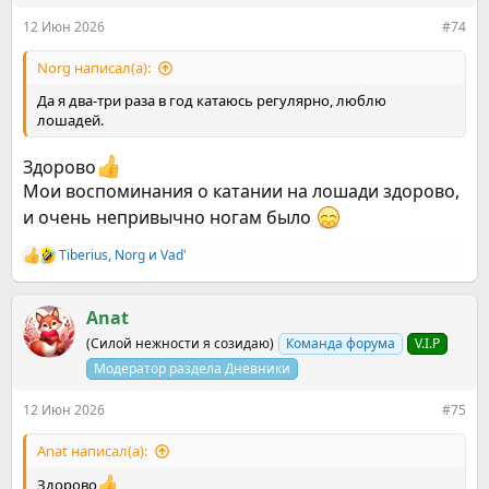
:
12 Июн 2026
#74
Norg написал(а):
Да я два-три раза в год катаюсь регулярно, люблю
лошадей.
Здорово
Мои воспоминания о катании на лошади здорово,
и очень непривычно ногам было
Tiberius
,
Norg
и
Vad'
Р
е
а
к
Anat
ц
(Силой нежности я созидаю)
Команда форума
V.I.P
и
и
Модератор раздела Дневники
:
12 Июн 2026
#75
Anat написал(а):
Здорово