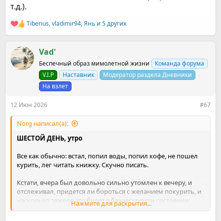
т.д.).
Tiberius
,
vladimir94
,
Янь
и 5 других
Р
е
а
к
Vad'
ц
Беспечный образ мимолетной жизни
Команда форума
и
и
V.I.P
Наставник
Модератор раздела Дневники
:
На взлет
12 Июн 2026
#67
Norg написал(а):
ШЕСТОЙ ДЕНЬ, утро
Все как обычно: встал, попил воды, попил кофе, не пошел
курить, лег читать книжку. Скучно писать.
Кстати, вчера был довольно сильно утомлен к вечеру, и
отслеживал, придется ли бороться с желанием покурить, и
насколько тяжело это будет в безресурсном состоянии.
Нажмите для раскрытия...
Оказалось, не пришлось. Я понял свой главный рабочий
механизм: в книге Сергея было сказано, что никотиновый