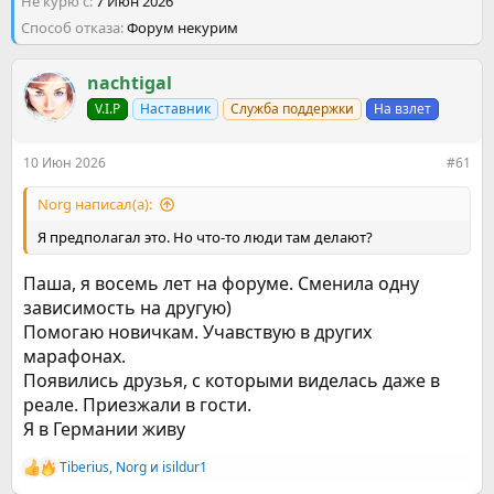
Не курю с
р
н
7 Июн 2026
т
а
Способ отказа
Форум некурим
е
ч
м
а
ы
nachtigal
л
а
V.I.P
Наставник
Служба поддержки
На взлет
10 Июн 2026
#61
Norg написал(а):
Я предполагал это. Но что-то люди там делают?
Паша, я восемь лет на форуме. Сменила одну
зависимость на другую)
Помогаю новичкам. Учавствую в других
марафонах.
Появились друзья, с которыми виделась даже в
реале. Приезжали в гости.
Я в Германии живу
Tiberius
,
Norg
и
isildur1
Р
е