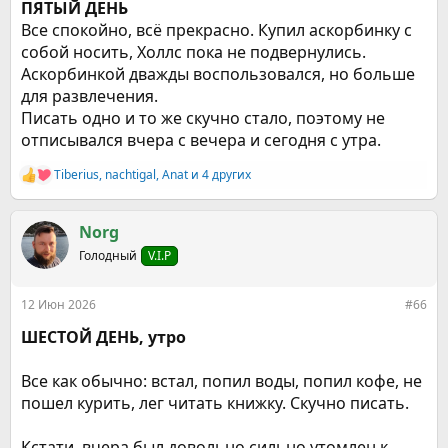
ПЯТЫЙ ДЕНЬ
Все спокойно, всё прекрасно. Купил аскорбинку с
собой носить, Холлс пока не подвернулись.
Аскорбинкой дважды воспользовался, но больше
для развлечения.
Писать одно и то же скучно стало, поэтому не
отписывался вчера с вечера и сегодня с утра.
Tiberius
,
nachtigal
,
Anat
и 4 других
Р
е
а
к
Norg
ц
Голодный
V.I.P
и
и
:
12 Июн 2026
#66
ШЕСТОЙ ДЕНЬ, утро
Все как обычно: встал, попил воды, попил кофе, не
пошел курить, лег читать книжку. Скучно писать.
Кстати, вчера был довольно сильно утомлен к