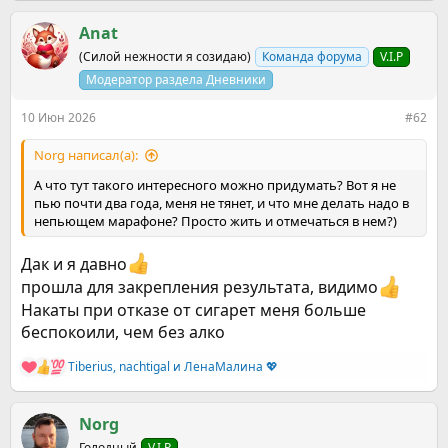
а
к
Anat
ц
(Силой нежности я созидаю)
Команда форума
V.I.P
и
и
Модератор раздела Дневники
:
10 Июн 2026
#62
Norg написал(а):
А что тут такого интересного можно придумать? Вот я не
пью почти два года, меня не тянет, и что мне делать надо в
непьющем марафоне? Просто жить и отмечаться в нем?)
Дак и я давно
прошла для закрепления результата, видимо
Накаты при отказе от сигарет меня больше
беспокоили, чем без алко
Tiberius
,
nachtigal
и
ЛенаМалина 💖
Р
е
а
к
Norg
ц
Голодный
V.I.P