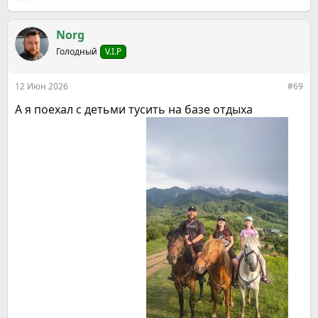
перепрошиваем сами себя
е
а
к
Norg
ц
Голодный
V.I.P
и
и
:
12 Июн 2026
#69
А я поехал с детьми тусить на базе отдыха