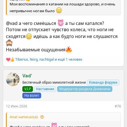
Мои воспоминания о катании на лошади здорово, и очень
непривычно ногам было
@vad а чего смеёшься
а ты сам катался?
Потом не отпускает чувство колеса, что ноги не
сходятся
идёшь а как будто ноги не слушаются
Незабываемые ощущения
Tiberius
,
Norg
,
nachtigal
и ещё 1 человек
Р
е
а
к
Vad'
ц
Беспечный образ мимолетной жизни
Команда форума
и
и
V.I.P
Наставник
Модератор раздела Дневники
:
На взлет
12 Июн 2026
#76
Anat написал(а):