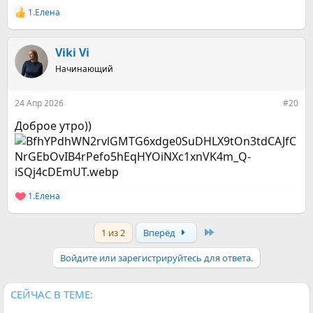
1.Елена
Р
е
а
к
Viki Vi
ц
Начинающий
и
и
:
24 Апр 2026
#20
Доброе утро))
1.Елена
Р
е
а
Last
1 из 2
Вперёд
к
ц
и
Войдите или зарегистрируйтесь для ответа.
и
:
СЕЙЧАС В ТЕМЕ: