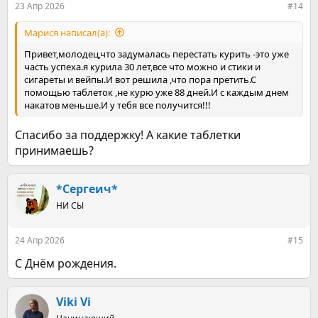
23 Апр 2026
#14
Марися написал(а):
Привет,молодец,что задумалась перестать курить -это уже
часть успеха.я курила 30 лет,все что можно и стики и
сигареты и вейпы.И вот решила ,что пора претить.С
помощью таблеток ,не курю уже 88 дней.И с каждым днем
накатов меньше.И у тебя все получится!!!
Спасибо за поддержку! А какие таблетки
принимаешь?
*Сергеич*
НИ СЫ
24 Апр 2026
#15
С Днём рождения.
Viki Vi