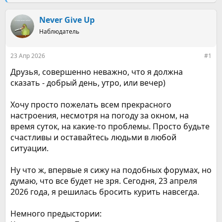
е
ч
м
а
ы
Never Give Up
л
а
Наблюдатель
23 Апр 2026
#1
Друзья, совершенно неважно, что я должна
сказать - добрый день, утро, или вечер)
Хочу просто пожелать всем прекрасного
настроения, несмотря на погоду за окном, на
время суток, на какие-то проблемы. Просто будьте
счастливы и оставайтесь людьми в любой
ситуации.
Ну что ж, впервые я сижу на подобных форумах, но
думаю, что все будет не зря. Сегодня, 23 апреля
2026 года, я решилась бросить курить навсегда.
Немного предыстории: