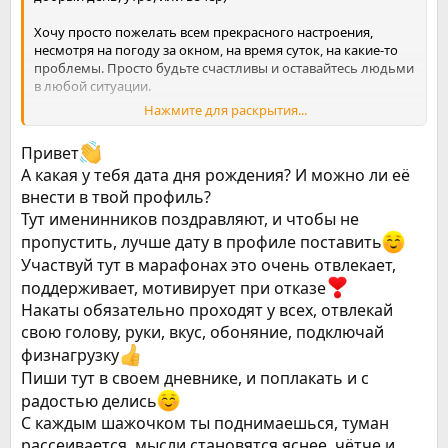
Хочу просто пожелать всем прекрасного настроения,
несмотря на погоду за окном, на время суток, на какие-то
проблемы. Просто будьте счастливы и оставайтесь людьми
в любой ситуации.
Нажмите для раскрытия...
Ну что ж, впервые я сижу на подобных форумах, но думаю,
что все будет не зря. Сегодня, 23 апреля 2026 года, я
Привет
решилась бросить курить навсегда.
А какая у тебя дата дня рождения? И можно ли её
Немного предыстории:
внести в твой профиль?
Курю уже почти 7 лет, начинала этот путь с покуривания
Тут именинников поздравляют, и чтобы не
кальянов, которое как раз было популярно в те годы.
пропустить, лучше дату в профиле поставить
Потом у меня появился первый вейп, как щас помню, это
Участвуй тут в марафонах это очень отвлекает,
был айджаст 2. Не могу сказать, что была какая-то
зависимость в то время, больше как игрушка. Потом какое-
поддерживает, мотивирует при отказе
то время не курила вообще (даже не помню, как перестала
Накаты обязательно проходят у всех, отвлекай
играться вейпом). Но спустя наверное полгода-год в
свою голову, руки, вкус, обоняние, подключай
компании закурила сигареты… тоже хотела просто
физнагрузку
побаловаться, думала, что не затянет, а оно кааак
затянуло… и пошло-поехало((( знала бы, что это будет
Пиши тут в своем дневнике, и поплакать и с
точкой невозврата, не стала бы баловаться. Спустя пару лет
радостью делись
купила себе айкос, так как надоело каждый раз выходить на
С каждым шажочком ты поднимаешься, туман
улицу и потом вонять сигаретами, уж лучше вонять
рассеивается, мысли становятся яснее, чётче и
айкосом - решила я
Ну а позже мне надоел и противный