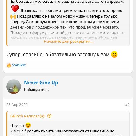
Ты большая молодец, что решила завязать с этой отравой.
Я завязала с вейпами три месяца назад и это здорово
Поздравляю с началом новой жизни, теперь только
вперед. Сам форум очень помогает в этом деле чтением
дневников и поддержкой тех, кто прошел уже через это.
Походи по форуму, почитай дневники - очень мотивируют.
Можешь ко мне также заглянуть, вдруг что нибудь для
Нажмите для раскрытия...
себя почерпнешь интересного и нужного
Супер, спасибо, обязательно загляну к вам
Svetik🌸
Р
е
а
к
Never Give Up
ц
Наблюдатель
и
и
:
23 Апр 2026
#9
GRinch написал(а):
Привет
У меня бросить курить или отказаться от никотина(не