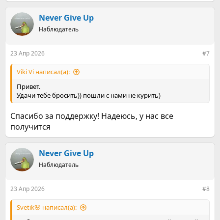
е
несколько секунд.
а
к
Never Give Up
Делитесь, сколько вы не курите, как справились с этой
ц
Наблюдатель
гадостью?
и
и
:
Всем добра
23 Апр 2026
#7
Viki Vi написал(а):
Привет.
Удачи тебе бросить)) пошли с нами не курить)
Спасибо за поддержку! Надеюсь, у нас все
получится
Never Give Up
Наблюдатель
23 Апр 2026
#8
Svetik🌸 написал(а):