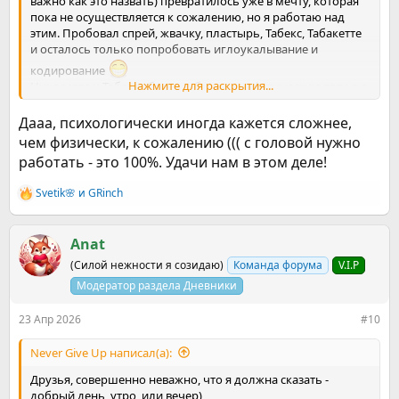
важно как это назвать) превратилось уже в мечту, которая
пока не осуществляется к сожалению, но я работаю над
этим. Пробовал спрей, жвачку, пластырь, Табекс, Табакетте
и осталось только попробовать иглоукалывание и
кодирование
Нажмите для раскрытия...
Никоретте и Табекс уберут тебе только физическую тягу, а с
психологией придëтся бороться тебе. У кого то эта борьба
проходит легко, а для кого-то каждая секунда полный трэш.
Дааа, психологически иногда кажется сложнее,
Ступила на этот путь раз и навсегда, так и держи этот курс.
чем физически, к сожалению ((( с головой нужно
Сжигай все мосты. Мозг, жизнь, организм будут
работать - это 100%. Удачи нам в этом деле!
подкидывать разные мысли, ситуации, изменения в
организие и главное, иди впервые
Svetik🌸
и
GRinch
Р
е
а
к
Anat
ц
(Силой нежности я созидаю)
Команда форума
V.I.P
и
и
Модератор раздела Дневники
:
23 Апр 2026
#10
Never Give Up написал(а):
Друзья, совершенно неважно, что я должна сказать -
добрый день, утро, или вечер)