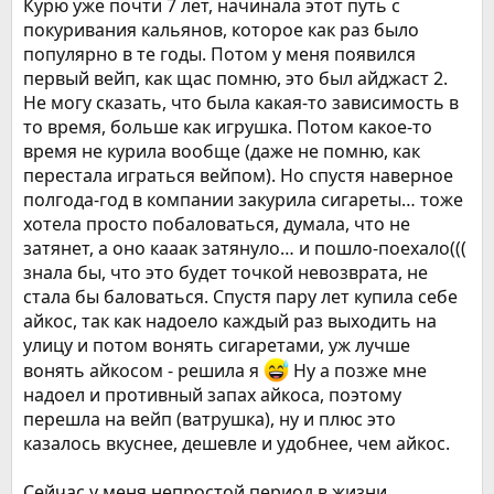
Курю уже почти 7 лет, начинала этот путь с
покуривания кальянов, которое как раз было
популярно в те годы. Потом у меня появился
первый вейп, как щас помню, это был айджаст 2.
Не могу сказать, что была какая-то зависимость в
то время, больше как игрушка. Потом какое-то
время не курила вообще (даже не помню, как
перестала играться вейпом). Но спустя наверное
полгода-год в компании закурила сигареты… тоже
хотела просто побаловаться, думала, что не
затянет, а оно кааак затянуло… и пошло-поехало(((
знала бы, что это будет точкой невозврата, не
стала бы баловаться. Спустя пару лет купила себе
айкос, так как надоело каждый раз выходить на
улицу и потом вонять сигаретами, уж лучше
вонять айкосом - решила я
Ну а позже мне
надоел и противный запах айкоса, поэтому
перешла на вейп (ватрушка), ну и плюс это
казалось вкуснее, дешевле и удобнее, чем айкос.
Сейчас у меня непростой период в жизни,