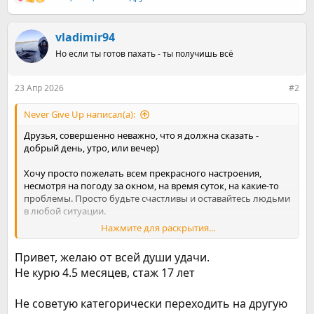
Р
е
а
к
vladimir94
ц
Но если ты готов пахать - ты получишь всё
и
и
:
23 Апр 2026
#2
Never Give Up написал(а):
Друзья, совершенно неважно, что я должна сказать -
добрый день, утро, или вечер)
Хочу просто пожелать всем прекрасного настроения,
несмотря на погоду за окном, на время суток, на какие-то
проблемы. Просто будьте счастливы и оставайтесь людьми
в любой ситуации.
Нажмите для раскрытия...
Ну что ж, впервые я сижу на подобных форумах, но думаю,
что все будет не зря. Сегодня, 23 апреля 2026 года, я
Привет, желаю от всей души удачи.
решилась бросить курить навсегда.
Не курю 4.5 месяцев, стаж 17 лет
Немного предыстории:
Курю уже почти 7 лет, начинала этот путь с покуривания
Не советую категорически переходить на другую
кальянов, которое как раз было популярно в те годы.