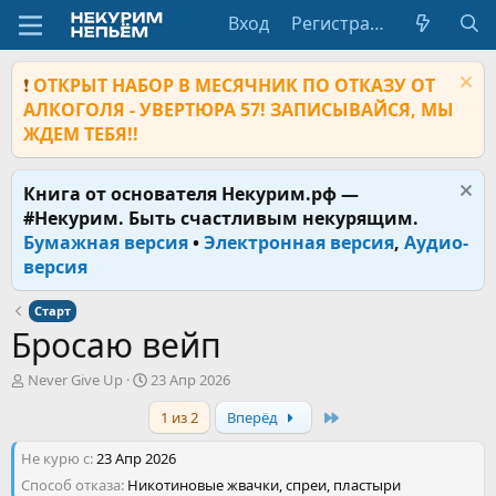
Вход
Регистрация
❗
ОТКРЫТ НАБОР В МЕСЯЧНИК ПО ОТКАЗУ ОТ
АЛКОГОЛЯ - УВЕРТЮРА 57! ЗАПИСЫВАЙСЯ, МЫ
ЖДЕМ ТЕБЯ!!
Книга от основателя Некурим.рф —
#Некурим. Быть счастливым некурящим.
Бумажная версия
•
Электронная версия
,
Аудио-
версия
Старт
Бросаю вейп
А
Д
Never Give Up
23 Апр 2026
в
а
Last
1 из 2
Вперёд
т
т
о
а
Не курю с
р
23 Апр 2026
н
т
а
Способ отказа
Никотиновые жвачки, спреи, пластыри