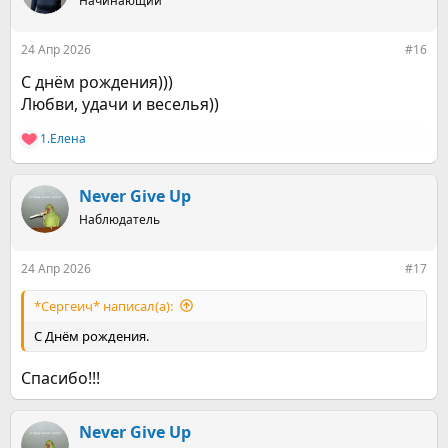
Начинающий
24 Апр 2026
#16
С днём рождения)))
Любви, удачи и веселья))
1.Елена
Р
е
а
к
Never Give Up
ц
Наблюдатель
и
и
:
24 Апр 2026
#17
*Сергеич* написал(а):
С Днём рождения.
Спасибо!!!
Never Give Up