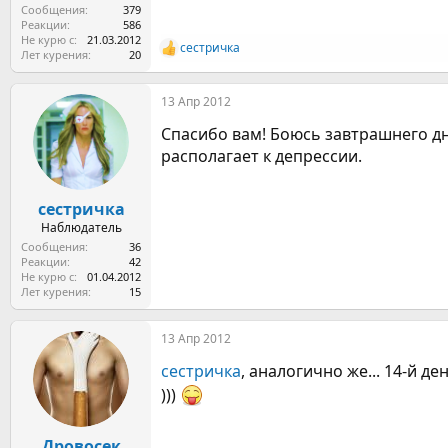
Сообщения
379
Реакции
586
Не курю с
21.03.2012
сестричка
Р
Лет курения
20
е
а
13 Апр 2012
к
ц
Спасибо вам! Боюсь завтрашнего дн
и
и
располагает к депрессии.
:
сестричка
Наблюдатель
Сообщения
36
Реакции
42
Не курю с
01.04.2012
Лет курения
15
13 Апр 2012
сестричка
, аналогично же... 14-й д
)))
Дровосек