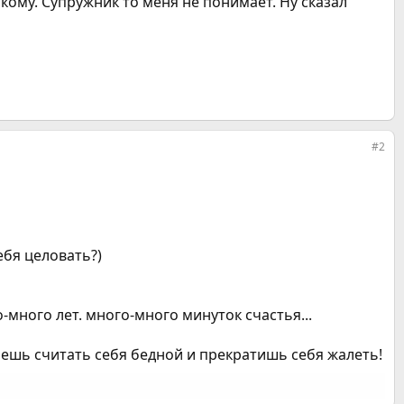
кому. Супружник то меня не понимает. Ну сказал
#2
ебя целовать?)
о-много лет. много-много минуток счастья...
нешь считать себя бедной и прекратишь себя жалеть!