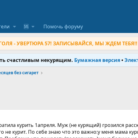
тели
🆘
Помочь форуму
ОЛЯ - УВЕРТЮРА 57! ЗАПИСЫВАЙСЯ, МЫ ЖДЕМ ТЕБЯ!!
ыть счастливым некурящим.
Бумажная версия
•
Элек
месяцев без сигарет
атила курить 1апреля. Муж (не курящий) грозился расска
то не курит. По себе знаю что это важно:у меня мама кури