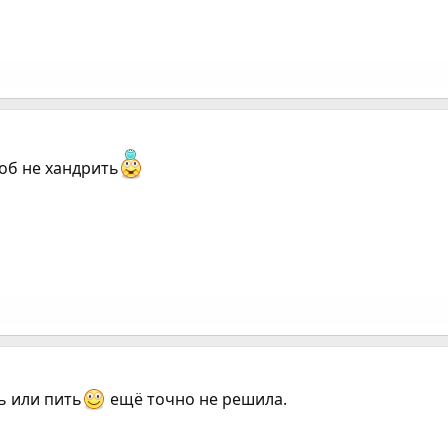
об не хандрить
ь или пить
ещё точно не решила.