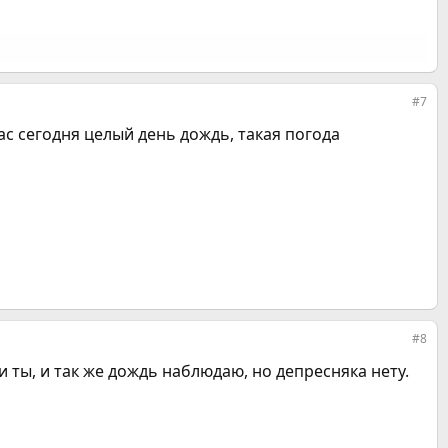
#7
ас сегодня целый день дождь, такая погода
#8
 и ты, и так же дождь наблюдаю, но депресняка нету.