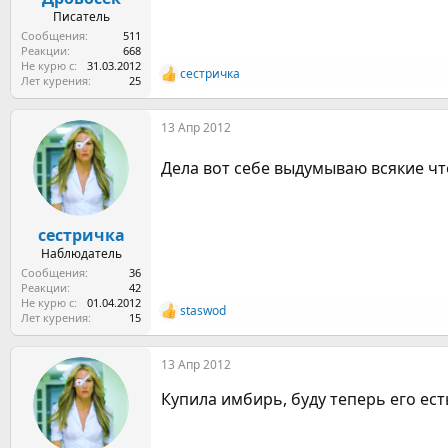
Писатель
Сообщения
511
Реакции
668
Не курю с
31.03.2012
сестричка
Р
Лет курения
25
е
а
13 Апр 2012
к
ц
и
Дела вот себе выдумываю всякие чт
и
:
сестричка
Наблюдатель
Сообщения
36
Реакции
42
Не курю с
01.04.2012
staswod
Р
Лет курения
15
е
а
13 Апр 2012
к
ц
Купила имбирь, буду теперь его ест
и
и
: