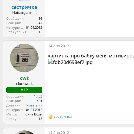
сестричка
Наблюдатель
Сообщения
36
Реакции
42
Не курю с
01.04.2012
Лет курения
15
14 Апр 2012
картинка про бабку меня мотивирова
cwt
clockwork
V.I.P
Сообщения
1.433
Реакции
1.401
Дневник
Читать »»
Не курю с
04.04.2012
Метод
Сила Воли
сестричка
Р
Лет курения
15
е
а
14 Апр 2012
к