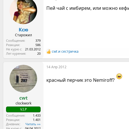
ц
Пей чай с имбирем, или можно кеф
и
и
:
Ксю
Старожил
Сообщения
379
Реакции
586
Не курю с
21.03.2012
cwt
и
сестричка
Р
Лет курения
20
е
а
14 Апр 2012
к
ц
и
красный перчик это Nemiroff?
и
:
cwt
clockwork
V.I.P
Сообщения
1.433
Реакции
1.401
Дневник
Читать »»
Не курю с
04.04.2012