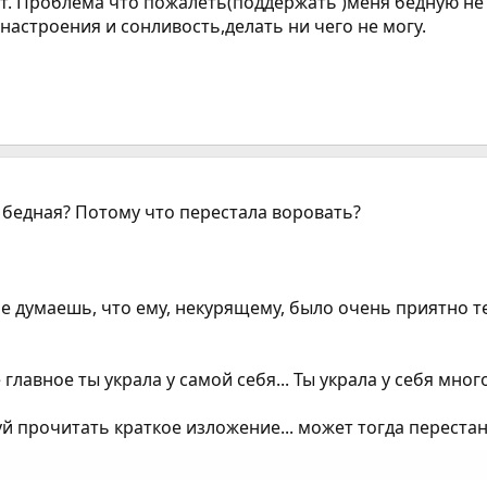
ет. Проблема что пожалеть(поддержать )меня бедную не 
 настроения и сонливость,делать ни чего не могу.
ы бедная? Потому что перестала воровать?
не думаешь, что ему, некурящему, было очень приятно т
 главное ты украла у самой себя... Ты украла у себя мног
й прочитать краткое изложение... может тогда переста