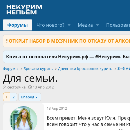
Форумы
Что нового?
Медиа
Пользова
❗
ОТКРЫТ НАБОР В МЕСЯЧНИК ПО ОТКАЗУ ОТ АЛКОГ
Книга от основателя Некурим.рф — #Некурим. Б
Форумы
Бросаем курить
Дневники бросающих курить
3 - 6 
Для семьи.
А
Д
сестричка
13 Апр 2012
в
а
1
2
Вперёд
т
т
о
а
р
н
13 Апр 2012
т
а
Всем привет! Меня зовут Юля. Прекр
е
ч
м
а
всем говорит что у нас в семье ни к
ы
л