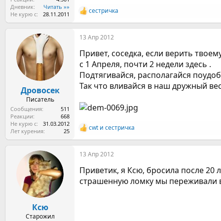
Дневник
Читать »»
сестричка
Р
Не курю с
28.11.2011
е
а
13 Апр 2012
к
ц
Привет, соседка, если верить твоем
и
и
с 1 Апреля, почти 2 недели здесь .
:
Подтягивайся, располагайся поудоб
Так что вливайся в наш дружный весё
Дровосек
Писатель
Сообщения
511
Реакции
668
Не курю с
31.03.2012
cwt
и
сестричка
Р
Лет курения
25
е
а
13 Апр 2012
к
ц
Приветик, я Ксю, бросила после 20 
и
и
страшенную ломку мы переживали вм
:
Ксю
Старожил