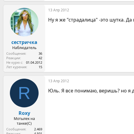
е
а
13 Апр 2012
к
ц
Ну я же "страдалица" -это шутка. Д
и
и
:
сестричка
Наблюдатель
Сообщения
36
Реакции
42
Не курю с
01.04.2012
Лет курения
15
13 Апр 2012
R
Юль. Я все понимаю, веришь? но я д
Roxy
Мотылек на
танке(С)
Сообщения
2.469
Реакции
4.501