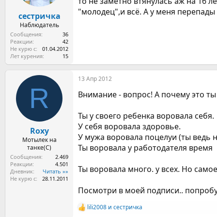
то не заметно втянулась аж на 16 л
а
"молодец",и всё. А у меня перепады
сестричка
Наблюдатель
Сообщения
36
Реакции
42
Не курю с
01.04.2012
Лет курения
15
13 Апр 2012
R
Внимание - вопрос! А почему это т
Ты у своего ребенка воровала себя.
У себя воровала здоровье.
Roxy
У мужа воровала поцелуи (ты ведь 
Мотылек на
Ты воровала у работодателя время
танке(С)
Сообщения
2.469
Реакции
4.501
Ты воровала много. у всех. Но самое
Дневник
Читать »»
Не курю с
28.11.2011
Посмотри в моей подписи.. попробу
lili2008
и
сестричка
Р