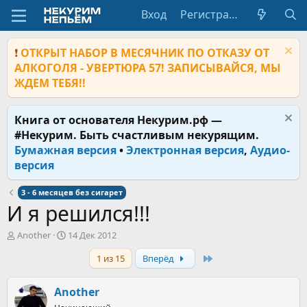
Вход
Регистрация
❗
ОТКРЫТ НАБОР В МЕСЯЧНИК ПО ОТКАЗУ ОТ
АЛКОГОЛЯ - УВЕРТЮРА 57! ЗАПИСЫВАЙСЯ, МЫ
ЖДЕМ ТЕБЯ!!
Книга от основателя Некурим.рф —
#Некурим. Быть счастливым некурящим.
Бумажная версия
•
Электронная версия
,
Аудио-
версия
3 - 6 месяцев без сигарет
И я решился!!!
А
Д
Another
14 Дек 2012
в
а
Last
1 из 15
Вперёд
т
т
о
а
р
н
Another
т
а