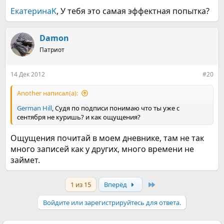
ЕкатеринаK
, У тебя это самая эффектная попытка?
Damon
Патриот
14 Дек 2012
#20
Another написал(а):
German Hill
, Судя по подписи понимаю что ты уже с
сентября не куришь? и как ощущения?
Ощущения почитай в моем дневнике, там не так
много записей как у других, много времени не
займет.
Last
1 из 15
Вперёд
Войдите или зарегистрируйтесь для ответа.