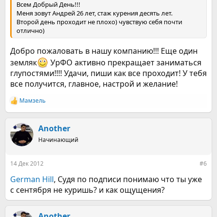
Всем Добрый День!!!
Меня зовут Андрей 26 лет, стаж курения десять лет.
Второй день проходит не плохо) чувствую себя почти
отлично)
Добро пожаловать в нашу компанию!!! Еще один
земляк
УрФО активно прекращает заниматься
глупостями!!!! Удачи, пиши как все проходит! У тебя
все получится, главное, настрой и желание!
Мамзель
Р
е
а
к
Another
ц
Начинающий
и
и
:
14 Дек 2012
#6
German Hill
, Судя по подписи понимаю что ты уже
с сентября не куришь? и как ощущения?
Another