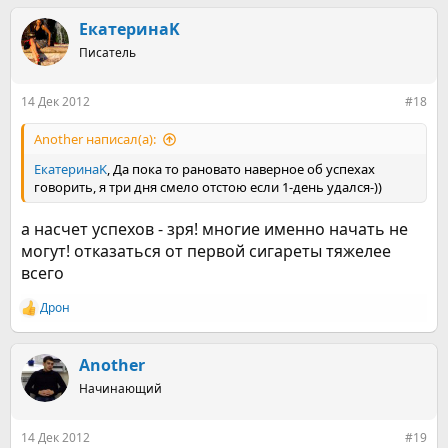
ЕкатеринаK
Писатель
14 Дек 2012
#18
Another написал(а):
ЕкатеринаK
, Да пока то рановато наверное об успехах
говорить, я три дня смело отстою если 1-день удался-))
а насчет успехов - зря! многие именно начать не
могут! отказаться от первой сигареты тяжелее
всего
Дрон
Р
е
а
к
Another
ц
Начинающий
и
и
:
14 Дек 2012
#19