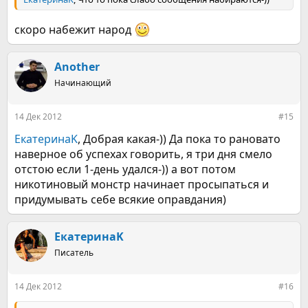
скоро набежит народ
Another
Начинающий
14 Дек 2012
#15
ЕкатеринаK
, Добрая какая-)) Да пока то рановато
наверное об успехах говорить, я три дня смело
отстою если 1-день удался-)) а вот потом
никотиновый монстр начинает просыпаться и
придумывать себе всякие оправдания)
ЕкатеринаK
Писатель
14 Дек 2012
#16