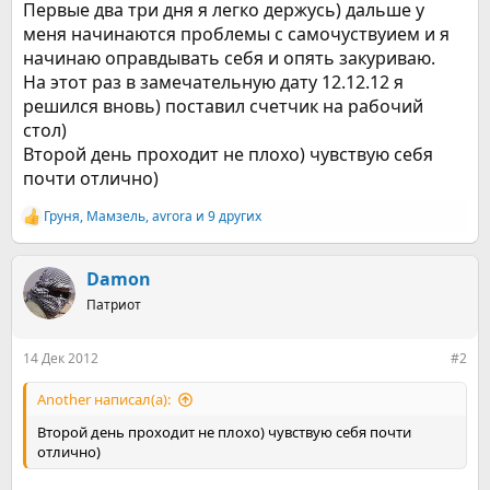
Первые два три дня я легко держусь) дальше у
меня начинаются проблемы с самочуствуием и я
начинаю оправдывать себя и опять закуриваю.
На этот раз в замечательную дату 12.12.12 я
решился вновь) поставил счетчик на рабочий
стол)
Второй день проходит не плохо) чувствую себя
почти отлично)
Груня
,
Мамзель
,
avrora
и 9 других
Р
е
а
к
Damon
ц
Патриот
и
и
:
14 Дек 2012
#2
Another написал(а):
Второй день проходит не плохо) чувствую себя почти
отлично)