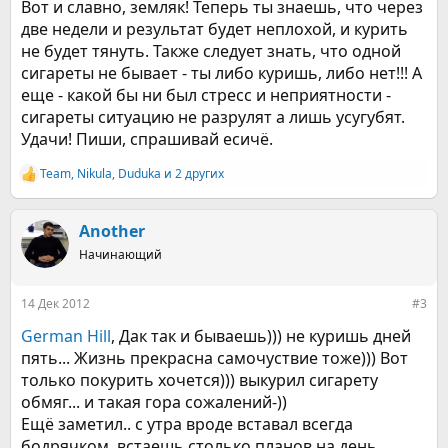
Вот и славно, земляк! Теперь ты знаешь, что через
две недели и результат будет неплохой, и курить
не будет тянуть. Также следует знать, что одной
сигареты не бывает - ты либо куришь, либо нет!!! А
еще - какой бы ни был стресс и неприятности -
сигареты ситуацию не разрулят а лишь усугубят.
Удачи! Пиши, спрашивай есичё.
Team
,
Nikula
,
Duduka
и 2 других
Р
е
а
к
Another
ц
Начинающий
и
и
:
14 Дек 2012
#3
German Hill
, Дак так и бываешь))) не куришь дней
пять... Жизнь прекрасна самочуствие тоже))) Вот
только покурить хочется))) выкурил сигарету
обмяг... и такая гора сожалений-))
Ещё заметил.. с утра вроде вставал всегда
бодрячком, встаешь столько планов на день ,