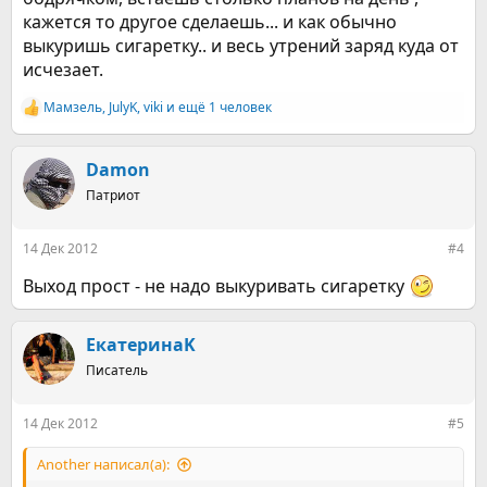
кажется то другое сделаешь... и как обычно
выкуришь сигаретку.. и весь утрений заряд куда от
исчезает.
Мамзель
,
JulyK
,
viki
и ещё 1 человек
Р
е
а
к
Damon
ц
Патриот
и
и
:
14 Дек 2012
#4
Выход прост - не надо выкуривать сигаретку
ЕкатеринаK
Писатель
14 Дек 2012
#5
Another написал(а):