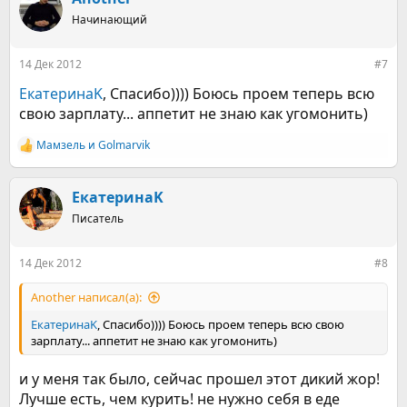
Начинающий
14 Дек 2012
#7
ЕкатеринаK
, Спасибо)))) Боюсь проем теперь всю
свою зарплату... аппетит не знаю как угомонить)
Мамзель
и
Golmarvik
Р
е
а
к
ЕкатеринаK
ц
Писатель
и
и
:
14 Дек 2012
#8
Another написал(а):
ЕкатеринаK
, Спасибо)))) Боюсь проем теперь всю свою
зарплату... аппетит не знаю как угомонить)
и у меня так было, сейчас прошел этот дикий жор!
Лучше есть, чем курить! не нужно себя в еде