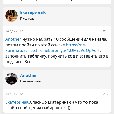
ЕкатеринаK
Писатель
14 Дек 2012
#11
Another
, нужно набрать 10 сообщений для начала,
потом пройти по этой ссылке
https://ne-
kurim.ru/schetchik-nekureniya/#.UMrcVoOpAq4
,
заполнить табличку, получить код и вставить его в
подпись. Все!
Another
Начинающий
14 Дек 2012
#12
ЕкатеринаK
,Спасибо Екатерина-))) Что то пока
слабо сообщения набираются-))