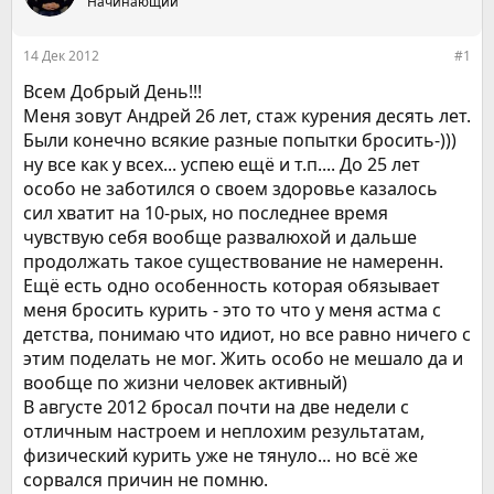
е
Начинающий
ч
м
а
ы
л
14 Дек 2012
#1
а
Всем Добрый День!!!
Меня зовут Андрей 26 лет, стаж курения десять лет.
Были конечно всякие разные попытки бросить-)))
ну все как у всех... успею ещё и т.п.... До 25 лет
особо не заботился о своем здоровье казалось
сил хватит на 10-рых, но последнее время
чувствую себя вообще развалюхой и дальше
продолжать такое существование не намеренн.
Ещё есть одно особенность которая обязывает
меня бросить курить - это то что у меня астма с
детства, понимаю что идиот, но все равно ничего с
этим поделать не мог. Жить особо не мешало да и
вообще по жизни человек активный)
В августе 2012 бросал почти на две недели с
отличным настроем и неплохим результатам,
физический курить уже не тянуло... но всё же
сорвался причин не помню.