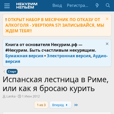
Вход
Регистрация
❗
ОТКРЫТ НАБОР В МЕСЯЧНИК ПО ОТКАЗУ ОТ
АЛКОГОЛЯ - УВЕРТЮРА 57! ЗАПИСЫВАЙСЯ, МЫ
ЖДЕМ ТЕБЯ!!
Книга от основателя Некурим.рф —
#Некурим. Быть счастливым некурящим.
Бумажная версия
•
Электронная версия
,
Аудио-
версия
Старт
Испанская лестница в Риме,
или как я бросаю курить
А
Д
Lanka
1 Июн 2012
в
а
Last
1 из 3
Вперёд
т
т
о
а