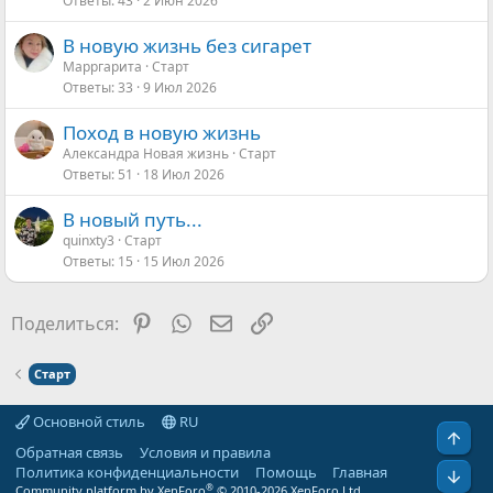
Ответы
43
2 Июн 2026
В новую жизнь без сигарет
Марргарита
Старт
Ответы
33
9 Июл 2026
Поход в новую жизнь
Александра Новая жизнь
Старт
Ответы
51
18 Июл 2026
В новый путь...
quinxty3
Старт
Ответы
15
15 Июл 2026
Pinterest
WhatsApp
Электронная почта
Ссылка
Поделиться:
Старт
Основной стиль
RU
Свер
Обратная связь
Условия и правила
Политика конфиденциальности
Помощь
Главная
Сниз
®
Community platform by XenForo
© 2010-2026 XenForo Ltd.