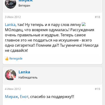
Мираж
Ветеран
3 Июн 2012
#18
Lanka
, так! Ну теперь и я пару слов ляпну
МОлодец, что вовремя одумалась! Рассуждения
очень правильные и мудрые. Теперь самое
главное это не поддаться на искушение - всего
одна сигаретка!! Помним да?! Ты умничка! Никогда
не сдавайся!
Renegade
Р
е
а
к
Lanka
ц
Наблюдатель
и
и
:
4 Июн 2012
#19
Мираж
,
Енот
, спасибо за поддержку!!!