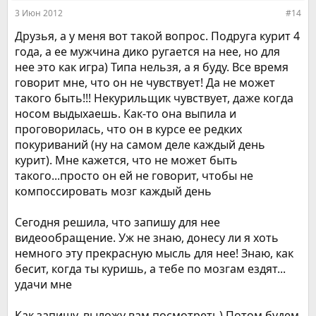
:
3 Июн 2012
#14
Друзья, а у меня вот такой вопрос. Подруга курит 4
года, а ее мужчина дико ругается на нее, но для
нее это как игра) Типа нельзя, а я буду. Все время
говорит мне, что он не чувствует! Да не может
такого быть!!! Некурильщик чувствует, даже когда
носом выдыхаешь. Как-то она выпила и
проговорилась, что он в курсе ее редких
покуриваний (ну на самом деле каждый день
курит). Мне кажется, что не может быть
такого...просто он ей не говорит, чтобы не
компоссировать мозг каждый день
Сегодня решила, что запишу для нее
видеообращение. Уж не знаю, донесу ли я хоть
немного эту прекрасную мысль для нее! Знаю, как
бесит, когда ты куришь, а тебе по мозгам ездят...
удачи мне
Как запишу, выложу вам посмотреть) Потом будем