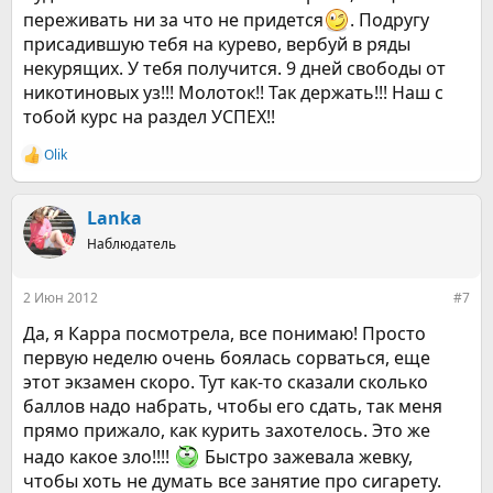
переживать ни за что не придется
. Подругу
присадившую тебя на курево, вербуй в ряды
некурящих. У тебя получится. 9 дней свободы от
никотиновых уз!!! Молоток!! Так держать!!! Наш с
тобой курс на раздел УСПЕХ!!
Olik
Р
е
а
к
Lanka
ц
Наблюдатель
и
и
:
2 Июн 2012
#7
Да, я Карра посмотрела, все понимаю! Просто
первую неделю очень боялась сорваться, еще
этот экзамен скоро. Тут как-то сказали сколько
баллов надо набрать, чтобы его сдать, так меня
прямо прижало, как курить захотелось. Это же
надо какое зло!!!!
Быстро зажевала жевку,
чтобы хоть не думать все занятие про сигарету.