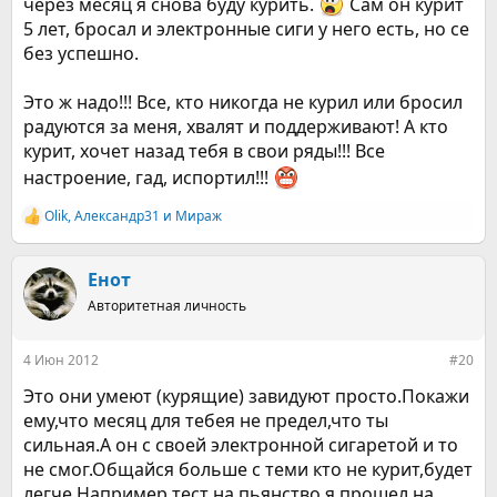
через месяц я снова буду курить.
Сам он курит
5 лет, бросал и электронные сиги у него есть, но се
без успешно.
Это ж надо!!! Все, кто никогда не курил или бросил
радуются за меня, хвалят и поддерживают! А кто
курит, хочет назад тебя в свои ряды!!! Все
настроение, гад, испортил!!!
Olik
,
Александр31
и
Мираж
Р
е
а
к
Енот
ц
Авторитетная личность
и
и
:
4 Июн 2012
#20
Это они умеют (курящие) завидуют просто.Покажи
ему,что месяц для тебея не предел,что ты
сильная.А он с своей электронной сигаретой и то
не смог.Общайся больше с теми кто не курит,будет
легче.Например тест на пьянство я прошел на