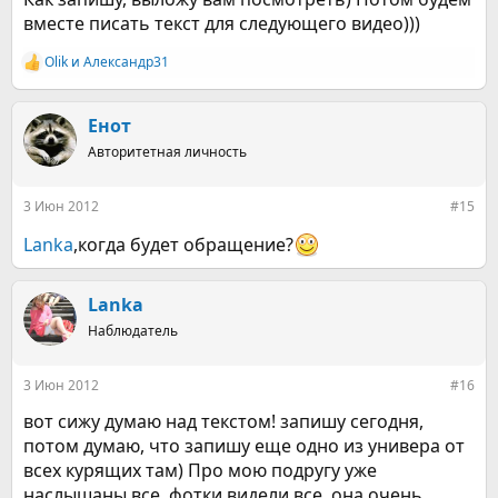
вместе писать текст для следующего видео)))
Olik
и
Александр31
Р
е
а
к
Енот
ц
Авторитетная личность
и
и
:
3 Июн 2012
#15
Lanka
,когда будет обращение?
Lanka
Наблюдатель
3 Июн 2012
#16
вот сижу думаю над текстом! запишу сегодня,
потом думаю, что запишу еще одно из универа от
всех курящих там) Про мою подругу уже
наслышаны все, фотки видели все, она очень