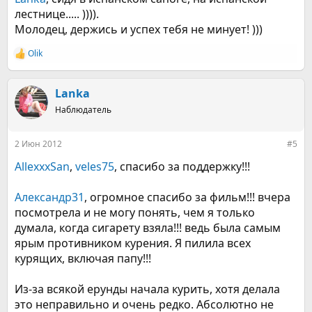
лестнице..... )))).
Молодец, держись и успех тебя не минует! )))
Olik
Р
е
а
к
Lanka
ц
Наблюдатель
и
и
:
2 Июн 2012
#5
AllexxxSan
,
veles75
, спасибо за поддержку!!!
Александр31
, огромное спасибо за фильм!!! вчера
посмотрела и не могу понять, чем я только
думала, когда сигарету взяла!!! ведь была самым
ярым противником курения. Я пилила всех
курящих, включая папу!!!
Из-за всякой ерунды начала курить, хотя делала
это неправильно и очень редко. Абсолютно не