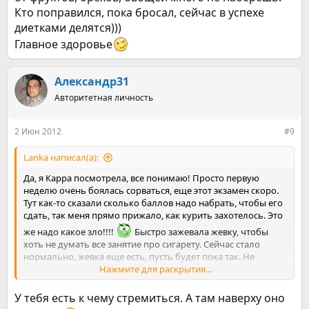
Кто поправился, пока бросал, сейчас в успехе
диетками делятся)))
Главное здоровье
Александр31
Авторитетная личность
2 Июн 2012
#9
Lanka написал(а):
Да, я Карра посмотрела, все понимаю! Просто первую
неделю очень боялась сорваться, еще этот экзамен скоро.
Тут как-то сказали сколько баллов надо набрать, чтобы его
сдать, так меня прямо прижало, как курить захотелось. Это
же надо какое зло!!!!
Быстро зажевала жевку, чтобы
хоть не думать все занятие про сигарету. Сейчас стало
нормально, жевка еще есть, пусть будет пока так. Не
хорошо конечно, но я в себя верю)))) Все не так плохо, как я
Нажмите для раскрытия...
думала!
У тебя есть к чему стремиться. А там наверху оно