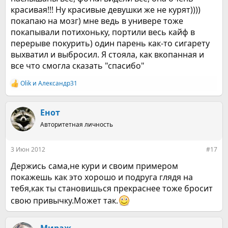
красивая!!! Ну красивые девушки же не курят))))
покапаю на мозг) мне ведь в универе тоже
покапывали потихоньку, портили весь кайф в
перерыве покурить) один парень как-то сигарету
выхватил и выбросил. Я стояла, как вкопанная и
все что смогла сказать "спасибо"
Olik
и
Александр31
Р
е
а
к
Енот
ц
Авторитетная личность
и
и
:
3 Июн 2012
#17
Держись сама,не кури и своим примером
покажешь как это хорошо и подруга глядя на
тебя,как ты становишься прекраснее тоже бросит
свою привычку.Может так.