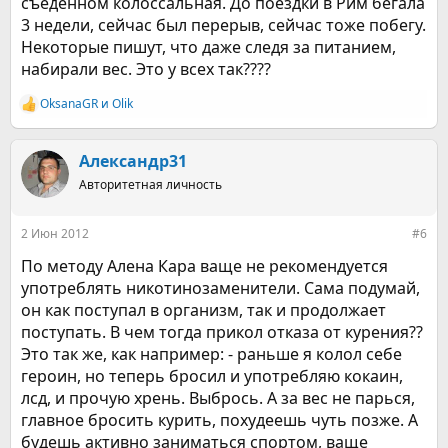
съеденном колоссальная. До поездки в Рим бегала
3 недели, сейчас был перерыв, сейчас тоже побегу.
Некоторые пишут, что даже следя за питанием,
набирали вес. Это у всех так????
OksanaGR
и
Olik
Р
е
а
к
Александр31
ц
Авторитетная личность
и
и
:
2 Июн 2012
#6
По методу Алена Кара ваще не рекомендуется
употреблять никотинозаменители. Сама подумай,
он как поступал в организм, так и продолжает
поступать. В чем тогда прикол отказа от курения??
Это так же, как например: - раньше я колол себе
героин, но теперь бросил и употребляю кокаин,
лсд, и прочую хрень. Выбрось. А за вес не парься,
главное бросить курить, похудеешь чуть позже. А
будешь активно заниматься спортом, ваще