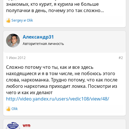
знакомых, кто курит, я курила не больше
полупачки в день, почему это так сложно...
Sergey
и
Olik
Р
е
а
к
Александр31
ц
Авторитетная личность
и
и
:
1 Июн 2012
#2
Сложно потому что ты, как и все здесь
находящиеся и я в том числе, не побоюсь этого
слова, наркоманка. Трудно потому, что как после
любого наркотика приходит ломка. Посмотри из
чего и как их делают
http://video.yandex.ru/users/vedic108/view/48/
Olik
Р
е
а
к
vrn