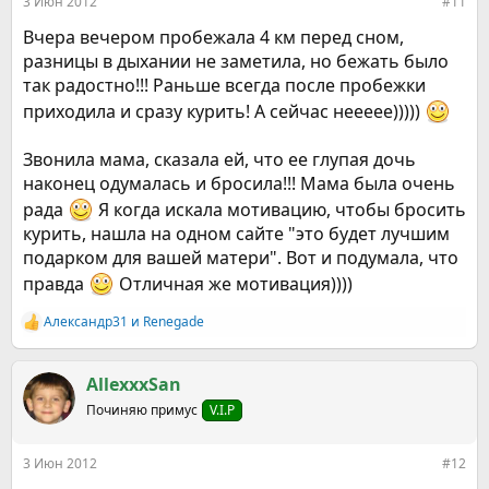
3 Июн 2012
#11
Вчера вечером пробежала 4 км перед сном,
разницы в дыхании не заметила, но бежать было
так радостно!!! Раньше всегда после пробежки
приходила и сразу курить! А сейчас неееее)))))
Звонила мама, сказала ей, что ее глупая дочь
наконец одумалась и бросила!!! Мама была очень
рада
Я когда искала мотивацию, чтобы бросить
курить, нашла на одном сайте "это будет лучшим
подарком для вашей матери". Вот и подумала, что
правда
Отличная же мотивация))))
Александр31
и
Renegade
Р
е
а
к
AllexxxSan
ц
Починяю примус
V.I.P
и
и
:
3 Июн 2012
#12