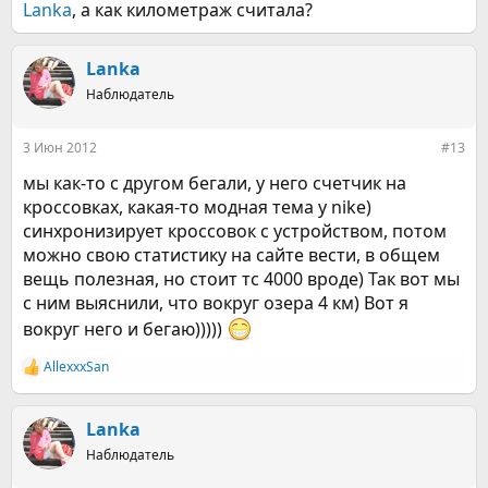
Lanka
, а как километраж считала?
Lanka
Наблюдатель
3 Июн 2012
#13
мы как-то с другом бегали, у него счетчик на
кроссовках, какая-то модная тема у nike)
синхронизирует кроссовок с устройством, потом
можно свою статистику на сайте вести, в общем
вещь полезная, но стоит тс 4000 вроде) Так вот мы
с ним выяснили, что вокруг озера 4 км) Вот я
вокруг него и бегаю)))))
AllexxxSan
Р
е
а
к
Lanka
ц
Наблюдатель
и
и