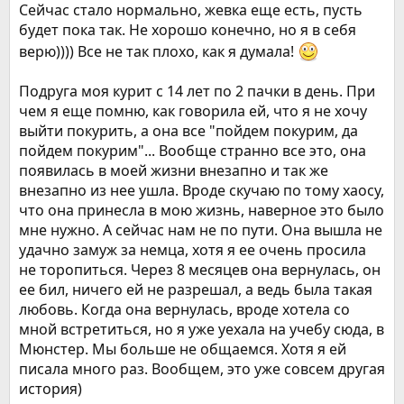
Сейчас стало нормально, жевка еще есть, пусть
будет пока так. Не хорошо конечно, но я в себя
верю)))) Все не так плохо, как я думала!
Подруга моя курит с 14 лет по 2 пачки в день. При
чем я еще помню, как говорила ей, что я не хочу
выйти покурить, а она все "пойдем покурим, да
пойдем покурим"... Вообще странно все это, она
появилась в моей жизни внезапно и так же
внезапно из нее ушла. Вроде скучаю по тому хаосу,
что она принесла в мою жизнь, наверное это было
мне нужно. А сейчас нам не по пути. Она вышла не
удачно замуж за немца, хотя я ее очень просила
не торопиться. Через 8 месяцев она вернулась, он
ее бил, ничего ей не разрешал, а ведь была такая
любовь. Когда она вернулась, вроде хотела со
мной встретиться, но я уже уехала на учебу сюда, в
Мюнстер. Мы больше не общаемся. Хотя я ей
писала много раз. Вообщем, это уже совсем другая
история)