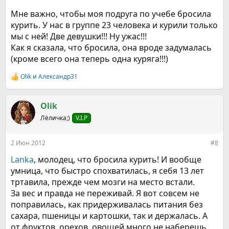
Мне важно, чтобы моя подруга по учебе бросила
курить. У нас в группе 23 человека и курили только
мы с ней! Две девушки!!! Ну ужас!!!
Как я сказала, что бросила, она вроде задумалась
(кроме всего она теперь одна куряга!!!)
Olik
и
Александр31
Р
е
а
к
Olik
ц
Лёличка;)
V.I.P
и
и
:
2 Июн 2012
#8
Lanka
, молодец, что бросила курить! И вообще
умница, что быстро спохватилась, я себя 13 лет
тртавила, прежде чем мозги на место встали.
За вес и правда не переживай. Я вот совсем не
поправилась, как придерживалась питания без
сахара, пшеницы и картошки, так и держалась. А
от фруктов, орехов, овощей много не наберешь.