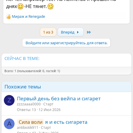
днях
-НЕ тянет.
Мираж
и
Renegade
Р
е
а
Last
1 из 3
Вперёд
к
ц
и
Войдите или зарегистрируйтесь для ответа.
и
:
СЕЙЧАС В ТЕМЕ:
Всего: 1 (пользователей: 0, гостей: 1)
Похожие темы
Первый день без вейпа и сигарет
Z
zzzzaaaa0000
Старт
Ответы
13
12 Июл 2026
я и есть сигарета
Сила воли
A
antibiotik911
Старт