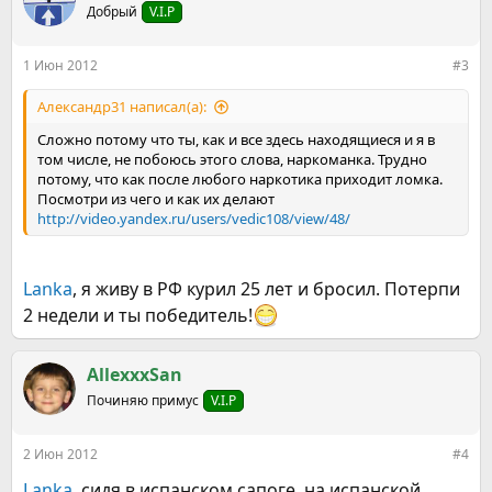
ц
Добрый
V.I.P
и
и
:
1 Июн 2012
#3
Александр31 написал(а):
Сложно потому что ты, как и все здесь находящиеся и я в
том числе, не побоюсь этого слова, наркоманка. Трудно
потому, что как после любого наркотика приходит ломка.
Посмотри из чего и как их делают
http://video.yandex.ru/users/vedic108/view/48/
Lanka
, я живу в РФ курил 25 лет и бросил. Потерпи
2 недели и ты победитель!
AllexxxSan
Починяю примус
V.I.P
2 Июн 2012
#4
Lanka
, сидя в испанском сапоге, на испанской