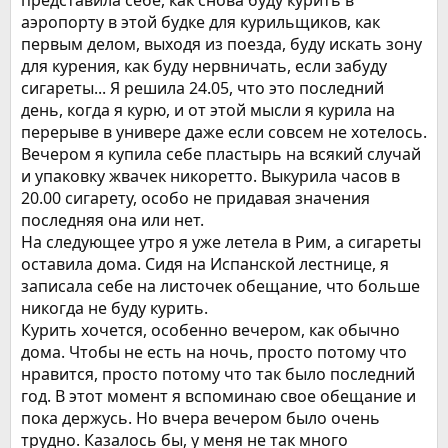
представила себе, как снова буду курить в
аэропорту в этой будке для курильщиков, как
первым делом, выходя из поезда, буду искать зону
для курения, как буду нервничать, если забуду
сигареты... Я решила 24.05, что это последний
день, когда я курю, и от этой мысли я курила на
перерыве в универе даже если совсем не хотелось.
Вечером я купила себе пластырь на всякий случай
и упаковку жвачек никоретто. Выкурила часов в
20.00 сигарету, особо не придавая значения
последняя она или нет.
На следующее утро я уже летела в Рим, а сигареты
оставила дома. Сидя на Испанской лестнице, я
записала себе на листочек обещание, что больше
никогда не буду курить.
Курить хочется, особенно вечером, как обычно
дома. Чтобы не есть на ночь, просто потому что
нравится, просто потому что так было последний
год. В этот момент я вспоминаю свое обещание и
пока держусь. Но вчера вечером было очень
трудно. Казалось бы, у меня не так много