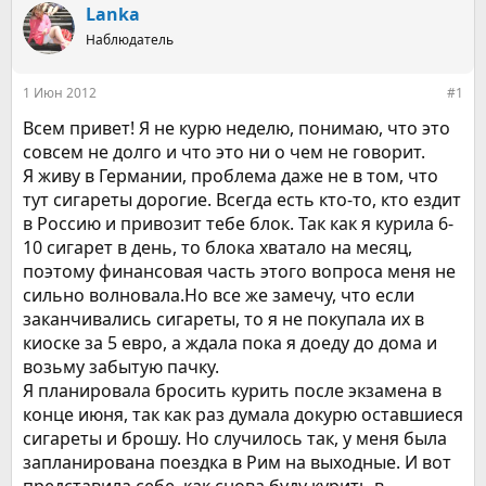
р
н
Lanka
т
а
е
Наблюдатель
ч
м
а
ы
л
1 Июн 2012
#1
а
Всем привет! Я не курю неделю, понимаю, что это
совсем не долго и что это ни о чем не говорит.
Я живу в Германии, проблема даже не в том, что
тут сигареты дорогие. Всегда есть кто-то, кто ездит
в Россию и привозит тебе блок. Так как я курила 6-
10 сигарет в день, то блока хватало на месяц,
поэтому финансовая часть этого вопроса меня не
сильно волновала.Но все же замечу, что если
заканчивались сигареты, то я не покупала их в
киоске за 5 евро, а ждала пока я доеду до дома и
возьму забытую пачку.
Я планировала бросить курить после экзамена в
конце июня, так как раз думала докурю оставшиеся
сигареты и брошу. Но случилось так, у меня была
запланирована поездка в Рим на выходные. И вот