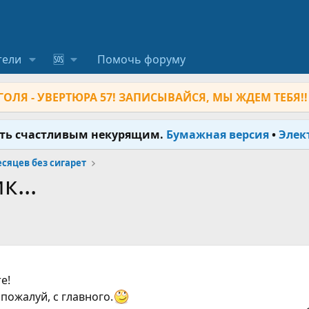
тели
🆘
Помочь форуму
ОЛЯ - УВЕРТЮРА 57! ЗАПИСЫВАЙСЯ, МЫ ЖДЕМ ТЕБЯ!!
ыть счастливым некурящим.
Бумажная версия
•
Элек
месяцев без сигарет
...
е!
 пожалуй, с главного.