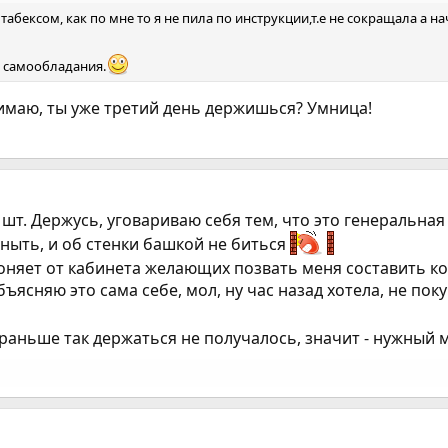
 табексом, как по мне то я не пила по инструкции,т.е не сокращала а 
и самообладания.
нимаю, ты уже третий день держишься? Умница!
1 шт. Держусь, уговариваю себя тем, что это генеральн
 ныть, и об стенки башкой не биться
гоняет от кабинета желающих позвать меня составить к
ясняю это сама себе, мол, ну час назад хотела, не поку
 раньше так держаться не получалось, значит - нужный 