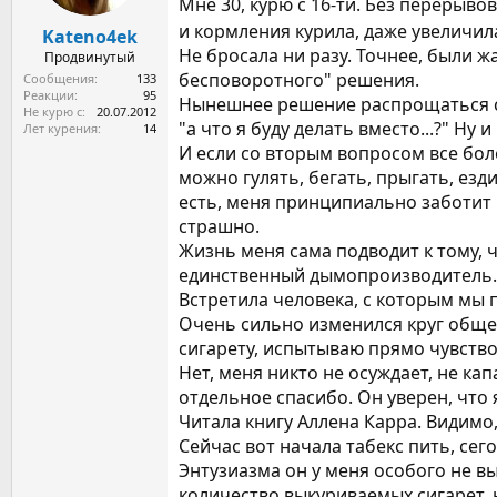
Мне 30, курю с 16-ти. Без перерыво
а
и кормления курила, даже увеличил
Kateno4ek
Не бросала ни разу. Точнее, были 
Продвинутый
бесповоротного" решения.
Сообщения
133
Реакции
95
Нынешнее решение распрощаться с п
Не курю с
20.07.2012
"а что я буду делать вместо...?" Ну 
Лет курения
14
И если со вторым вопросом все боле
можно гулять, бегать, прыгать, езд
есть, меня принципиально заботит 
страшно.
Жизнь меня сама подводит к тому, 
единственный дымопроизводитель.
Встретила человека, с которым мы 
Очень сильно изменился круг общени
сигарету, испытываю прямо чувство
Нет, меня никто не осуждает, не ка
отдельное спасибо. Он уверен, что 
Читала книгу Аллена Карра. Видимо
Сейчас вот начала табекс пить, сег
Энтузиазма он у меня особого не в
количество выкуриваемых сигарет, н