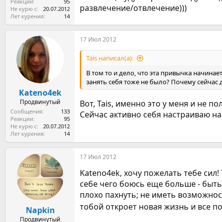
Реакции
95
развлечение/отвлечение)))
Не курю с
20.07.2012
Лет курения
14
17 Июл 2012
Tais написал(а):
В том то и дело, что эта привычка начинае
занять себя тоже не было? Почему сейчас 
Kateno4ek
Продвинутый
Вот, Tais, именно это у меня и не п
Сообщения
133
Сейчас активно себя настраиваю на
Реакции
95
Не курю с
20.07.2012
Лет курения
14
17 Июл 2012
Kateno4ek, хочу пожелать тебе сил!
себе чего боюсь еще больше - быть
плохо пахнуть; не иметь возможност
тобой откроет новая жизнь и все п
Napkin
Продвинутый