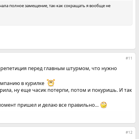
начала полное замещение, так-как сокращать я вообще не
#11
ая репетиция перед главным штурмом, что нужно
омпанию в курилке
рила, ну еще часик потерпи, потом и покуришь. И так
момент пришел и делаю все правильно...
#12