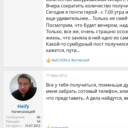
Вчера сократить количество получи
Сегодня я почти герой - с 7.00 утра 
еще удивительнее... Только не смей
Посмотрим, что будет вечером, над
Только, все же, очень страшно осоз
жизнь, что заняла в ней одно из са
Какой-то сумбурный пост получился
кажется, пути...
NatCOON
и
Жутовский
Р
е
а
17 Июл 2012
к
ц
Все у тебя получиться, поменьше дум
и
и
меня забрать сотовый телефон, или
:
что представить. А дела найдутся,
Heify
Начинающий
Сообщения
66
Реакции
54
Не курю с
10.07.2012
Kateno4ek