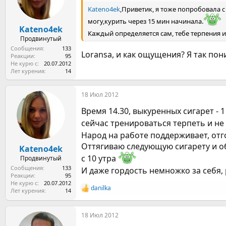
Kateno4ek
,Приветик, я тоже попробовала с
могу,курить через 15 мин начинала.
Kateno4ek
Каждый определяется сам, тебе терпения 
Продвинутый
Сообщения
133
Loransa, и как ощущения? Я так по
Реакции
95
Не курю с
20.07.2012
Лет курения
14
18 Июл 2012
Время 14.30, выкуренных сигарет - 
сейчас тренироваться терпеть и не
Народ на работе поддерживает, от
Оттягиваю следующую сигарету и объ
Kateno4ek
с 10 утра
Продвинутый
Сообщения
133
И даже гордость немножко за себя,
Реакции
95
Не курю с
20.07.2012
danilka
Лет курения
14
Р
е
а
18 Июл 2012
к
ц