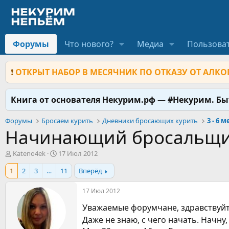
Форумы
Что нового?
Медиа
Пользова
❗
ОТКРЫТ НАБОР В МЕСЯЧНИК ПО ОТКАЗУ ОТ АЛКОГ
Книга от основателя Некурим.рф — #Некурим. Б
Форумы
Бросаем курить
Дневники бросающих курить
3 - 6 
Начинающий бросальщик
А
Д
Kateno4ek
17 Июл 2012
в
а
1
2
3
…
11
Вперёд
т
т
о
а
р
н
17 Июл 2012
т
а
Уважаемые форумчане, здравствуйт
е
ч
м
а
Даже не знаю, с чего начать. Начну,
ы
л