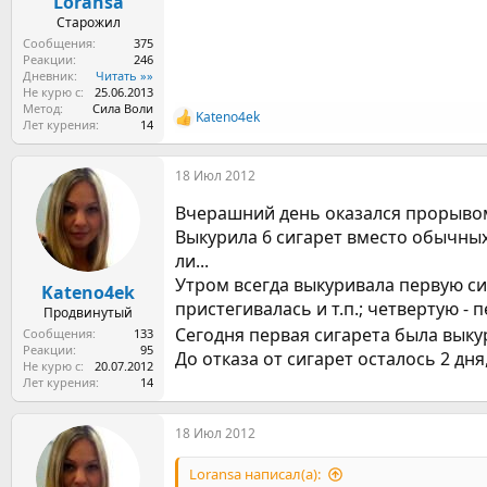
Loransa
Старожил
Сообщения
375
Реакции
246
Дневник
Читать »»
Не курю с
25.06.2013
Метод
Сила Воли
Kateno4ek
Р
Лет курения
14
е
а
18 Июл 2012
к
ц
Вчерашний день оказался прорывом
и
и
Выкурила 6 сигарет вместо обычных
:
ли...
Утром всегда выкуривала первую сиг
Kateno4ek
пристегивалась и т.п.; четвертую - 
Продвинутый
Сегодня первая сигарета была выкур
Сообщения
133
Реакции
95
До отказа от сигарет осталось 2 дня
Не курю с
20.07.2012
Лет курения
14
18 Июл 2012
Loransa написал(а):