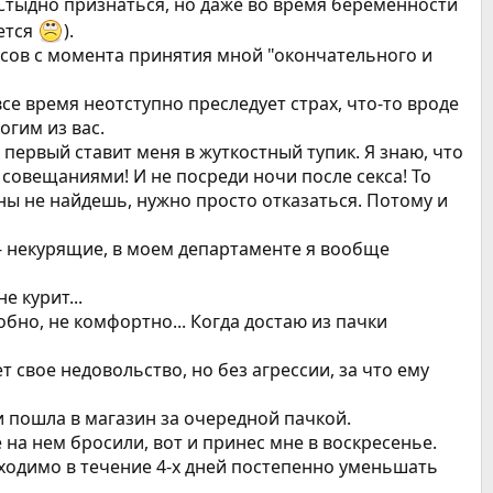
. Стыдно признаться, но даже во время беременности
ается
).
асов с момента принятия мной "окончательного и
е время неотступно преследует страх, что-то вроде
ногим из вас.
 первый ставит меня в жуткостный тупик. Я знаю, что
у совещаниями! И не посреди ночи после секса! То
ны не найдешь, нужно просто отказаться. Потому и
 - некурящие, в моем департаменте я вообще
 курит...
обно, не комфортно... Когда достаю из пачки
т свое недовольство, но без агрессии, за что ему
и пошла в магазин за очередной пачкой.
 на нем бросили, вот и принес мне в воскресенье.
бходимо в течение 4-х дней постепенно уменьшать