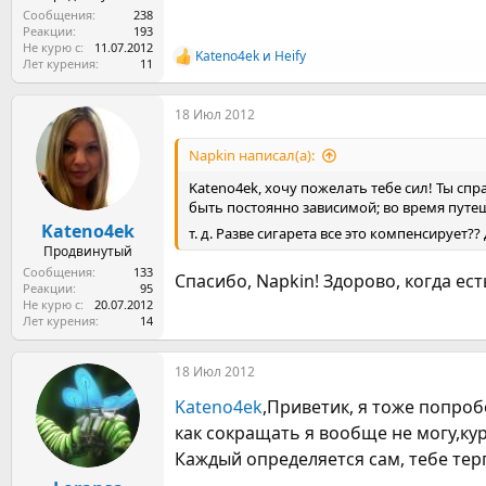
Сообщения
238
Реакции
193
Не курю с
11.07.2012
Kateno4ek
и
Heify
Р
Лет курения
11
е
а
18 Июл 2012
к
ц
и
Napkin написал(а):
и
:
Kateno4ek, хочу пожелать тебе сил! Ты спр
быть постоянно зависимой; во время путеш
Kateno4ek
т. д. Разве сигарета все это компенсирует
Продвинутый
Сообщения
133
Спасибо, Napkin! Здорово, когда е
Реакции
95
Не курю с
20.07.2012
Лет курения
14
18 Июл 2012
Kateno4ek
,Приветик, я тоже попроб
как сокращать я вообще не могу,ку
Каждый определяется сам, тебе тер