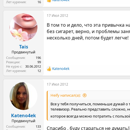
Р
Лет курения
16
е
а
17 Июл 2012
к
ц
В том то и дело, что эта привычка 
и
и
без сигарет, верно, и проблемы за
:
несколько дней, потом будет легче!
Tais
Продвинутый
Сообщения
196
Реакции
99
Не курю с
30.06.2012
Kateno4ek
Р
Лет курения
12
е
а
17 Июл 2012
к
ц
и
Heify написал(а):
и
:
Все у тебя получиться, поменьше думай о т
телевизор. Реально представить сложно, но
Kateno4ek
которое всегда можно потратить с пользо
Продвинутый
Сообщения
133
Спасибо , буду стараться не думать)