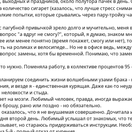
в, выходных и праздников, около полутора пачек в день
а количество сигарет (казалось, что лучше стресс сним
жалкие попытки, которые срывались через пару-тройку ч
агубной привычкой зрело долго и мучительно, меня вс
и вопрос "а вдруг не смогу?", который, я думаю, знаком м
е или менее понятно (время покажет, смогу или нет), то
ить на роликах и велосипеде... Но не в офисе ведь, межд
вопрос замены, хотя бы временной. Понимаю, что заме
что нужно. Поменяла работу, в коллективе процентов 95
планируем соединить жизни волшебными узами брака - не
я, и везде я - единственная курящая. Даже как-то неуд
 неловкости и стыда.
пает на мозги. Любимый человек, правда, иногда выражае
я брошу, рано или поздно - но обязательно.
, оказалось, что я не внушаемая совершенно. Дочитала 
одня второй день. Любимый услышал от знакомых, что те
ызывает, но стараюсь придерживаться инструкции. Нео
а 5-й - полный отказ от курения.