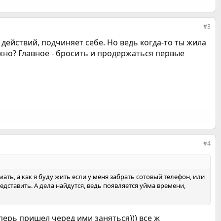
#3
 действий, подчиняет себе. Но ведь когда-то ты жила
жно? Главное - бросить и продержаться первые
#4
ать, а как я буду жить если у меня забрать сотовый телефон, или
едставить. А дела найдутся, ведь появляется уйма времени,
еперь пришел черед ими заняться))) все ж