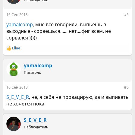
16 Сен 2013
#5
yamalcomp
, мне все говорили, выпьешь в
выходные - сорвешься...... нет....фиг всем, не
сорвался )))))
Eliae
Р
е
а
к
yamalcomp
ц
Писатель
и
и
:
16 Сен 2013
#6
S_E_V_E_R
, не, я себя не провацирую, да и выпивать
не хочется пока
S_E_V_E_R
Наблюдатель