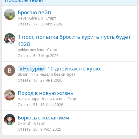
Бросаю вейп
Never Give Up
Старт
Ответы
37
30 Апр 2026
1 пост, попытка бросить курить пусть будет
4328
pokhorony kota
Старт
Ответы
6
3 Мар 2026
10 дней как не курю...
#Некурим
tikhon
1 - 2 недели без сигарет
Ответы
16
27 Янв 2026
Поход в новую жизнь
Александра Новая жизнь
Старт
Ответы
51
18 Июл 2026
Борюсь с желанием
Oklinish
Старт
Ответы
30
9 Июл 2025