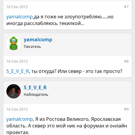
16 Сен 2013
#7
yamalcomp
,да я тоже не злоупотребляю.....но
иногда расслабляюсь текилкой...
yamalcomp
Писатель
16 Сен 2013
#8
S_E_V_E_R
, ты откуда? Или север - это так просто?
S_E_V_E_R
Наблюдатель
16 Сен 2013
#9
yamalcomp
, Я из Ростова Великого, Ярославская
область. А север это мой ник на форумах и онлайн
проектах.