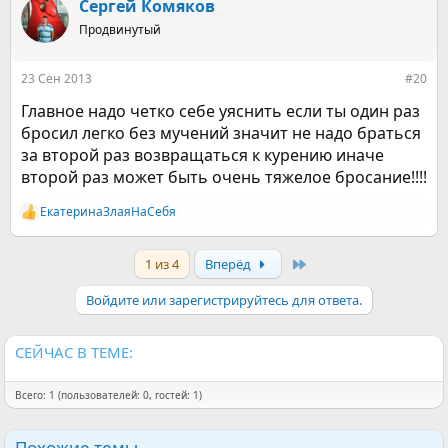
Сергей Комяков
Продвинутый
23 Сен 2013
#20
Главное надо четко себе уяснить если ты один раз
бросил легко без мучений значит не надо браться
за второй раз возвращаться к курению иначе
второй раз может быть очень тяжелое бросание!!!!
ЕкатеринаЗлаяНаСебя
Р
е
а
Last
1 из 4
Вперёд
к
ц
и
Войдите или зарегистрируйтесь для ответа.
и
:
СЕЙЧАС В ТЕМЕ:
Всего: 1 (пользователей: 0, гостей: 1)
Похожие темы