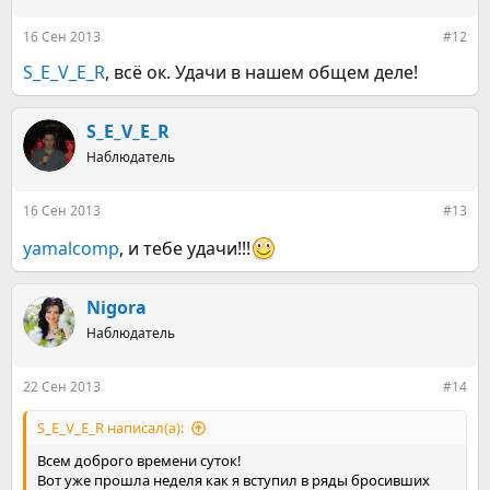
16 Сен 2013
#12
S_E_V_E_R
, всё ок. Удачи в нашем общем деле!
S_E_V_E_R
Наблюдатель
16 Сен 2013
#13
yamalcomp
, и тебе удачи!!!
Nigora
Наблюдатель
22 Сен 2013
#14
S_E_V_E_R написал(а):
Всем доброго времени суток!
Вот уже прошла неделя как я вступил в ряды бросивших