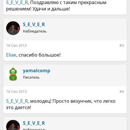
S_E_V_E_R
, Поздравляю с таким прекрасным
решением! Удачи и дальше!
S_E_V_E_R
Наблюдатель
16 Сен 2013
#3
Eliae
, спасибо большое!
yamalcomp
Писатель
16 Сен 2013
#4
S_E_V_E_R
, молодец! Просто везунчик, что легко
это дается!
S_E_V_E_R
Наблюдатель