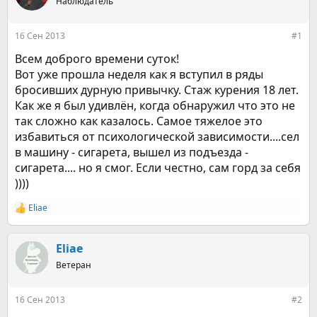
е
Наблюдатель
ч
м
а
ы
л
16 Сен 2013
#1
а
Всем доброго времени суток!
Вот уже прошла неделя как я вступил в ряды
бросивших дурную привычку. Стаж курения 18 лет.
Как же я был удивлён, когда обнаружил что это не
так сложно как казалось. Самое тяжелое это
избавиться от психологической зависимости....сел
в машину - сигарета, вышел из подъезда -
сигарета.... но я смог. Если честно, сам горд за себя
))))
Eliae
Р
е
а
к
Eliae
ц
Ветеран
и
и
:
16 Сен 2013
#2