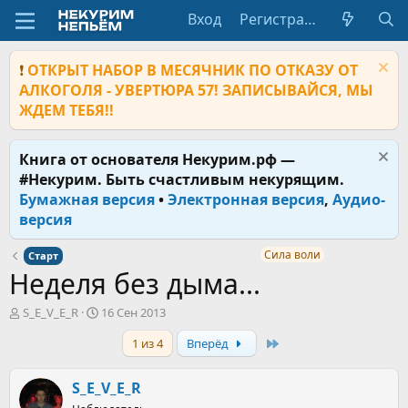
Вход
Регистрация
❗
ОТКРЫТ НАБОР В МЕСЯЧНИК ПО ОТКАЗУ ОТ
АЛКОГОЛЯ - УВЕРТЮРА 57! ЗАПИСЫВАЙСЯ, МЫ
ЖДЕМ ТЕБЯ!!
Книга от основателя Некурим.рф —
#Некурим. Быть счастливым некурящим.
Бумажная версия
•
Электронная версия
,
Аудио-
версия
Сила воли
Старт
Неделя без дыма...
А
Д
S_E_V_E_R
16 Сен 2013
в
а
Last
1 из 4
Вперёд
т
т
о
а
р
н
S_E_V_E_R
т
а