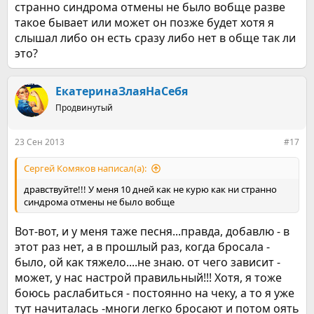
странно синдрома отмены не было вобще разве
такое бывает или может он позже будет хотя я
слышал либо он есть сразу либо нет в обще так ли
это?
ЕкатеринаЗлаяНаСебя
Продвинутый
23 Сен 2013
#17
Сергей Комяков написал(а):
дравствуйте!!! У меня 10 дней как не курю как ни странно
синдрома отмены не было вобще
Вот-вот, и у меня таже песня...правда, добавлю - в
этот раз нет, а в прошлый раз, когда бросала -
было, ой как тяжело....не знаю. от чего зависит -
может, у нас настрой правильный!!! Хотя, я тоже
боюсь раслабиться - постоянно на чеку, а то я уже
тут начиталась -многи легко бросают и потом оять