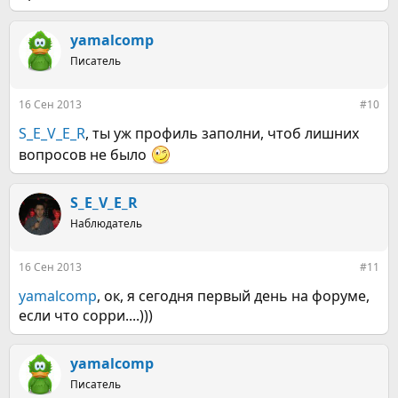
yamalcomp
Писатель
16 Сен 2013
#10
S_E_V_E_R
, ты уж профиль заполни, чтоб лишних
вопросов не было
S_E_V_E_R
Наблюдатель
16 Сен 2013
#11
yamalcomp
, ок, я сегодня первый день на форуме,
если что сорри....)))
yamalcomp
Писатель