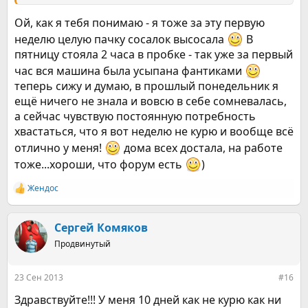
Ой, как я тебя понимаю - я тоже за эту первую
неделю целую пачку сосалок высосала
В
пятницу стояла 2 часа в пробке - так уже за первый
час вся машина была усыпана фантиками
теперь сижу и думаю, в прошлый понедельник я
ещё ничего не знала и вовсю в себе сомневалась,
а сейчас чувствую постоянную потребность
хвастаться, что я вот неделю не курю и вообще всё
отлично у меня!
дома всех достала, на работе
тоже...хороши, что форум есть
)
Жендос
Р
е
а
к
Сергей Комяков
ц
Продвинутый
и
и
:
23 Сен 2013
#16
Здравствуйте!!! У меня 10 дней как не курю как ни