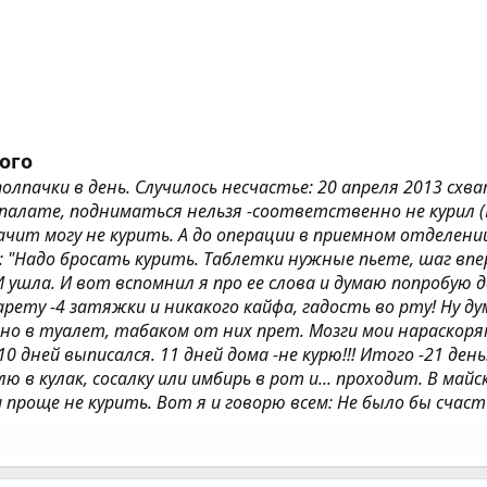
ого
 полпачки в день. Случилось несчастье: 20 апреля 2013 с
палате, подниматься нельзя -соответственно не курил (Вз
значит могу не курить. А до операции в приемном отделен
 "Надо бросать курить. Таблетки нужные пьете, шаг впере
ушла. И вот вспомнил я про ее слова и думаю попробую де
рету -4 затяжки и никакого кайфа, гадость во рту! Ну ду
о в туалет, табаком от них прет. Мозги мои нараскоряк
0 дней выписался. 11 дней дома -не курю!!! Итого -21 день
 в кулак, сосалку или имбирь в рот и... проходит. В майс
проще не курить. Вот я и говорю всем: Не было бы счасть