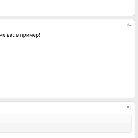
#4
ме вас в пример!
#5