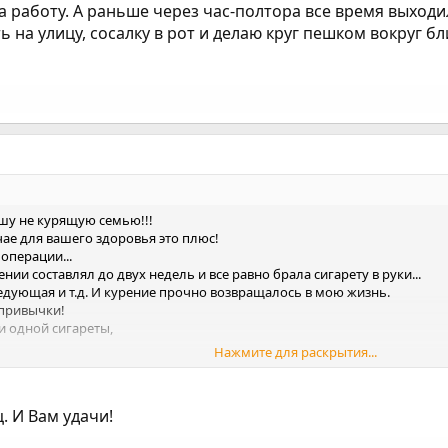
 работу. А раньше через час-полтора все время выходи
ть на улицу, сосалку в рот и делаю круг пешком вокруг
ашу не курящую семью!!!
ае для вашего здоровья это плюс!
операции...
нии составлял до двух недель и все равно брала сигарету в руки...
ледующая и т.д. И курение прочно возвращалось в мою жизнь.
 привычки!
и одной сигареты,
Нажмите для раскрытия...
. И Вам удачи!