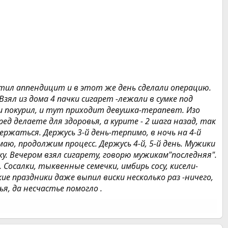
хватил аппендицит и в этот же день сделали операцию.
ял из дома 4 пачки сигарет -лежали в сумке под
ии покурил, и тут приходит девушка-терапевт. Изо
д делаете для здоровья, а курите - 2 шага назад, так
ржаться. Держусь 3-й день-терпимо, в ночь на 4-й
маю, продолжим процесс. Держусь 4-й, 5-й день. Мужики
у. Вечером взял сигарету, говорю мужикам"последняя".
. Сосалки, тыквенные семечки, имбирь сосу, кисели-
кие праздники даже выпил виски несколько раз -ничего,
я, да несчастье помогло .