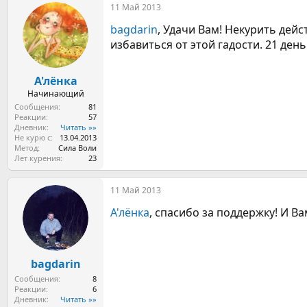
11 Май 2013
к
ц
bagdarin
, Удачи Вам! Некурить де
и
и
избавиться от этой гадости. 21 день
:
А'лёнка
Начинающий
Сообщения
81
Реакции
57
Дневник
Читать »»
Не курю с
13.04.2013
Метод
Сила Воли
Лет курения
23
11 Май 2013
А'лёнка
, спасибо за поддержку! И В
bagdarin
Сообщения
8
Реакции
6
Дневник
Читать »»