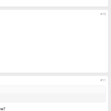
#10
#11
ом?