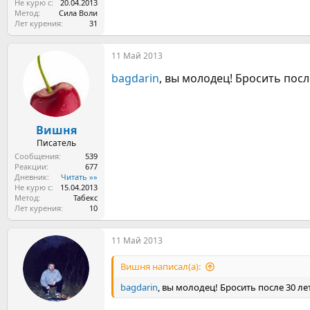
Не курю с
20.04.2013
Метод
Сила Воли
Лет курения
31
11 Май 2013
bagdarin
, вы молодец! Бросить посл
Вишня
Писатель
Сообщения
539
Реакции
677
Дневник
Читать »»
Не курю с
15.04.2013
Метод
Табекс
Лет курения
10
11 Май 2013
Вишня написал(а):
bagdarin
, вы молодец! Бросить после 30 ле