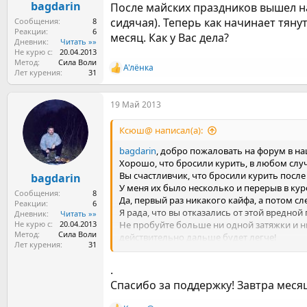
bagdarin
После майских праздников вышел на
сидячая). Теперь как начинает тяну
Сообщения
8
Реакции
6
месяц. Как у Вас дела?
Дневник
Читать »»
Не курю с
20.04.2013
Метод
Сила Воли
А'лёнка
Р
Лет курения
31
е
а
19 Май 2013
к
ц
и
Ксюш@ написал(а):
и
:
bagdarin
, добро пожаловать на форум в н
Хорошо, что бросили курить, в любом случ
Вы счастливчик, что бросили курить после 
bagdarin
У меня их было несколько и перерыв в куре
Сообщения
8
Да, первый раз никакого кайфа, а потом с
Реакции
6
Я рада, что вы отказались от этой вредной
Дневник
Читать »»
Не курю с
20.04.2013
Не пробуйте больше ни одной затяжки и н
Метод
Сила Воли
действительно дальше будет легче!
Лет курения
31
Удачи вам!!!
.
Спасибо за поддержку! Завтра месяц