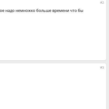
#2
рное надо немножко больше времени что бы
#3