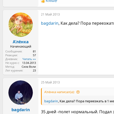
Ксюш@
Р
е
а
21 Май 2013
к
ц
bagdarin
, Как дела? Пора переезжат
и
и
:
А'лёнка
Начинающий
Сообщения
81
Реакции
57
Дневник
Читать »»
Не курю с
13.04.2013
Метод
Сила Воли
Лет курения
23
25 Май 2013
А'лёнка написал(а):
bagdarin
, Как дела? Пора переезжать в 1 ме
bagdarin
35 дней -полет нормальный. Подал з