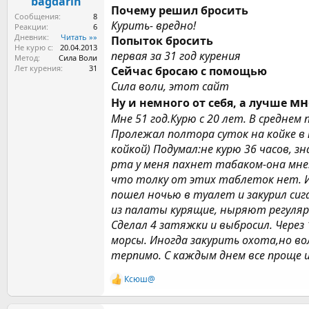
ы
bagdarin
л
Почему решил бросить
а
Сообщения
8
Курить- вредно!
Реакции
6
Дневник
Читать »»
Попыток бросить
Не курю с
20.04.2013
первая за 31 год курения
Метод
Сила Воли
Лет курения
31
Сейчас бросаю с помощью
Сила воли, этот сайт
мн
Ну и немного от себя, а лучше
Мне 51 год.Курю с 20 лет. В среднем
Пролежал полтора суток на койке в 
койкой) Подумал:не курю 36 часов, 
рта у меня пахнет табаком-она мне:
что толку от этих таблеток нет. И 
пошел ночью в туалет и закурил сига
из палаты курящие, ныряют регулярн
Сделал 4 затяжки и выбросил. Через 1
морсы. Иногда закурить охота,но волю
терпимо. С каждым днем все проще и 
Ксюш@
Р
е
а