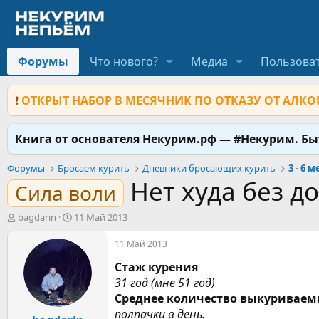
Форумы
Что нового?
Медиа
Пользова
❗
ОТКРЫТ НАБОР В МЕСЯЧНИК ПО ОТКАЗУ ОТ АЛКОГ
Книга от основателя Некурим.рф — #Некурим. Б
Форумы
Бросаем курить
Дневники бросающих курить
3 - 6 
Нет худа без д
Сила воли
А
Д
bagdarin
11 Май 2013
в
а
т
т
11 Май 2013
о
а
Стаж курения
р
н
т
а
31 год (мне 51 год)
е
ч
Среднее количество выкуриваем
м
а
полпачки в день.