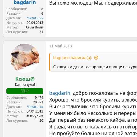
bagdarin
Вы тоже молодец! Мы, поддерживая 
Сообщения
8
Реакции
6
Дневник
Читать »»
Не курю с
20.04.2013
Метод
Сила Воли
Лет курения
31
11 Май 2013
bagdarin написал(а):
С каждым днем все проще и проще не курить
Ксюш@
Капризуля!
V.I.P
bagdarin
, добро пожаловать на фор
Сообщения
9.474
Хорошо, что бросили курить, в люб
Реакции
20.821
Вы счастливчик, что бросили курить
Дневник
Читать »»
Не курю с
04.01.2013
У меня их было несколько и перерыв 
Метод
#некурим
Да, первый раз никакого кайфа, а 
Лет курения
20
Я рада, что вы отказались от этой 
Не пробуйте больше ни одной затяж