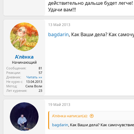
действительно дальше будет легче!
Удачи вам!!!
13 Май 2013
bagdarin
, Как Ваши дела? Как самоч
А'лёнка
Начинающий
Сообщения
81
Реакции
57
Дневник
Читать »»
Не курю с
13.04.2013
Метод
Сила Воли
Лет курения
23
19 Май 2013
А'лёнка написал(а):
bagdarin
, Как Ваши дела? Как самочувствие