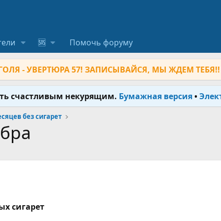
тели
🆘
Помочь форуму
ОЛЯ - УВЕРТЮРА 57! ЗАПИСЫВАЙСЯ, МЫ ЖДЕМ ТЕБЯ!!
ыть счастливым некурящим.
Бумажная версия
•
Элек
месяцев без сигарет
обра
ых сигарет