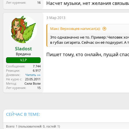
Насчет музыки, нет желания связы
Лет курения
16
3 Мар 2013
Макс Верховцев написал(а):
Это одназначно не то. Пример: Человек хо
в губах сигарета. Сейчас он её подкурит.
Sladost
Пишет тому, кто онлайн, пущай спа
Вредина
V.I.P
Сообщения
7.744
Реакции
6.917
Дневник
Читать »»
Не курю с
23.05.2011
Метод
Сила Воли
Лет курения
15
СЕЙЧАС В ТЕМЕ:
Всего: 1 (пользователей: 0, гостей: 1)