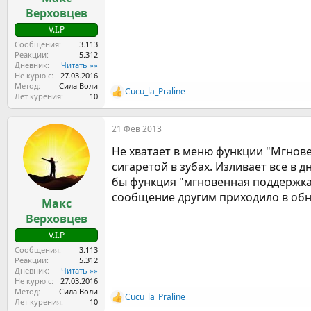
а
Верховцев
V.I.P
Сообщения
3.113
Реакции
5.312
Дневник
Читать »»
Не курю с
27.03.2016
Метод
Сила Воли
Cucu_la_Praline
Р
Лет курения
10
е
а
21 Фев 2013
к
ц
Не хватает в меню функции "Мгнове
и
и
сигаретой в зубах. Изливает все в д
:
бы функция "мгновенная поддержка
сообщение другим приходило в обно
Макс
Верховцев
V.I.P
Сообщения
3.113
Реакции
5.312
Дневник
Читать »»
Не курю с
27.03.2016
Метод
Сила Воли
Cucu_la_Praline
Р
Лет курения
10