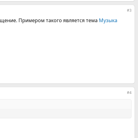
#3
бщение. Примером такого является тема
Музыка
#4