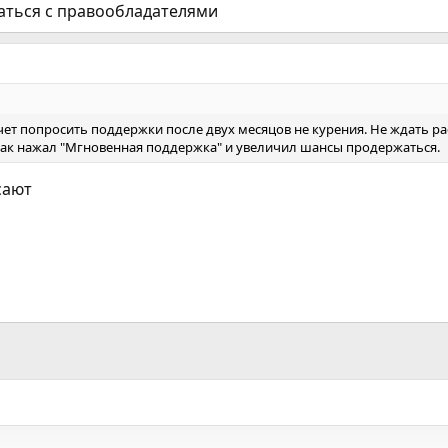
ваться с правообладателями
чет попросить поддержки после двух месяцов не курения. Не ждать рас
 А так нажал "Мгновенная поддержка" и увеличил шансы продержаться.
сают