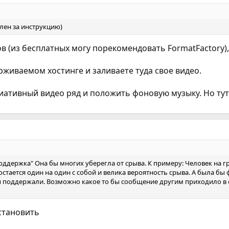
елен за инструкцию)
в (из бесплатных могу порекомендовать FormatFactory),
рживаемом хостинге и заливаете туда свое видео.
оциативный видео ряд и положить фоновую музыку. Но ту
держка" Она бы многих уберегла от срыва. К примеру: Человек на гран
н остается один на один с собой и велика вероятность срыва. А была 
поддержали. Возможно какое то бы сообщение другим приходило в об
установить