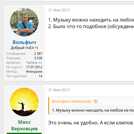
е
а
21 Фев 2013
к
ц
1. Музыку можно находить на любо
и
и
2. Было что-то подобное (обсужден
:
Вольфыч
Добрый пчЁл =)
Сообщения
2.387
Реакции
3.538
Дневник
Читать »»
Не курю с
17.07.2012
Метод
#некурим
Лет курения
14
21 Фев 2013
Вольфыч написал(а):
1. Музыку можно находить на любом из по
Макс
Это очень не удобно. А если клипов
Верховцев