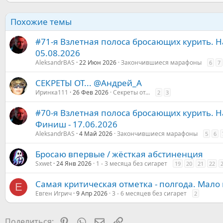
Похожие темы
#71-я Взлетная полоса бросающих курить. На
05.08.2026
AleksandrBАS
22 Июн 2026
Закончившиеся марафоны
6
7
СЕКРЕТЫ ОТ... @Андрей_А
Иринка111
26 Фев 2026
Секреты от...
2
3
#70-я Взлетная полоса бросающих курить. На
Финиш - 17.06.2026
AleksandrBАS
4 Май 2026
Закончившиеся марафоны
5
6
Бросаю впервые / жёсткая абстиненция
Sxwet
24 Янв 2026
1 - 3 месяца без сигарет
19
20
21
22
Самая критическая отметка - полгода. Мало 
Е
Евген Игрич
9 Апр 2026
3 - 6 месяцев без сигарет
2
Pinterest
WhatsApp
Электронная почта
Ссылка
Поделиться: