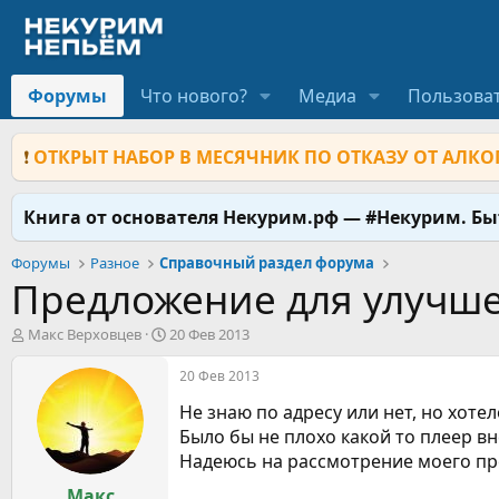
Форумы
Что нового?
Медиа
Пользова
❗
ОТКРЫТ НАБОР В МЕСЯЧНИК ПО ОТКАЗУ ОТ АЛКОГ
Книга от основателя Некурим.рф — #Некурим. Б
Форумы
Разное
Справочный раздел форума
Предложение для улучше
А
Д
Макс Верховцев
20 Фев 2013
в
а
т
т
20 Фев 2013
о
а
Не знаю по адресу или нет, но хот
р
н
т
а
Было бы не плохо какой то плеер в
е
ч
Надеюсь на рассмотрение моего пр
м
а
ы
Макс
л