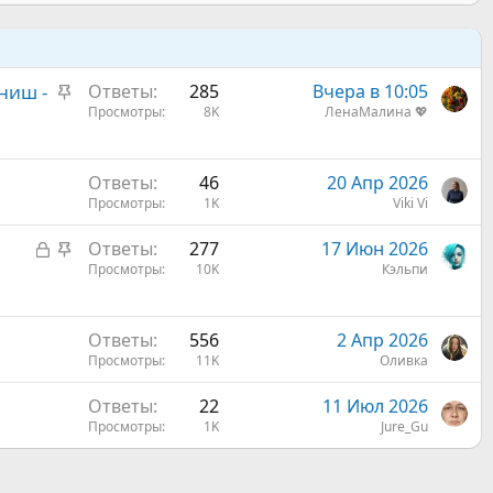
З
ниш -
Ответы
285
Вчера в 10:05
а
Просмотры
8K
ЛенаМалина 💖
к
р
Ответы
46
20 Апр 2026
е
Просмотры
1K
Viki Vi
п
л
З
З
Ответы
277
17 Июн 2026
е
а
а
Просмотры
10K
Кэльпи
н
к
к
о
р
р
Ответы
556
2 Апр 2026
ы
е
Просмотры
11K
Оливка
т
п
а
л
Ответы
22
11 Июл 2026
е
Просмотры
1K
Jure_Gu
н
о