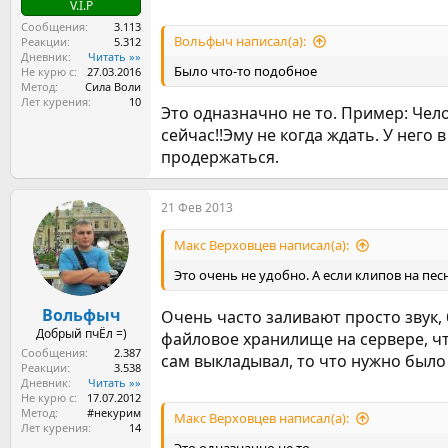
V.I.P
Сообщения
3.113
Вольфыч написал(а):
Реакции
5.312
Дневник
Читать »»
Было что-то подобное
Не курю с
27.03.2016
Метод
Сила Воли
Лет курения
10
Это одназначно не то. Пример: Чел
сейчас!!Эму не когда ждать. У него
продержаться.
21 Фев 2013
Макс Верховцев написал(а):
Это очень не удобно. А если клипов на пес
Вольфыч
Очень часто заливают просто звук,
Добрый пчЁл =)
файловое хранилище на сервере, что
Сообщения
2.387
сам выкладывал, то что нужно было 
Реакции
3.538
Дневник
Читать »»
Не курю с
17.07.2012
Метод
#некурим
Макс Верховцев написал(а):
Лет курения
14