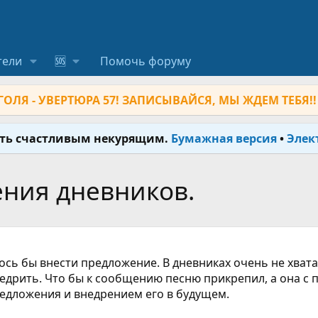
тели
🆘
Помочь форуму
ОЛЯ - УВЕРТЮРА 57! ЗАПИСЫВАЙСЯ, МЫ ЖДЕМ ТЕБЯ!!
ыть счастливым некурящим.
Бумажная версия
•
Элек
ния дневников.
елось бы внести предложение. В дневниках очень не хва
недрить. Что бы к сообщению песню прикрепил, а она с 
едложения и внедрением его в будущем.