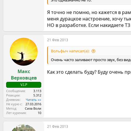
Это одназначно не то.
Я точно не помню, но кажется в ра
меня дурацкое настроение, хочу тык
НО в разработке. Если накидаете ТЗ
21 Фев 2013
Вольфыч написал(а):
Очень часто заливают просто звук, без вид
Макс
Как это сделать буду? Буду очень п
Верховцев
V.I.P
Сообщения
3.113
Реакции
5.312
Дневник
Читать »»
Не курю с
27.03.2016
Метод
Сила Воли
Лет курения
10
21 Фев 2013