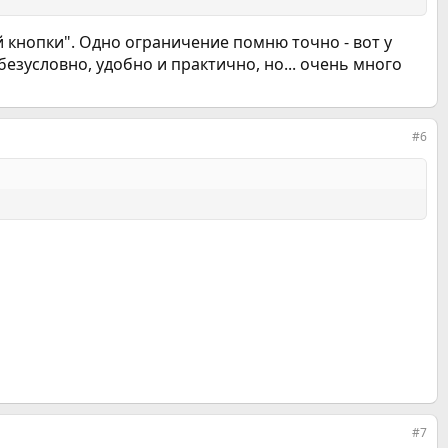
й кнопки". Одно ограничение помню точно - вот у
безусловно, удобно и практично, но... очень много
#6
#7