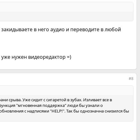
 закидываете в него аудио и переводите в любой
т уже нужен видеоредактор =)
#8
и срыва. Уже сидит с сигаретой в зубах. Изливает все в
бы функция "мгновенная поддержка" люди бы узнали о
новления с надписями "HELP!". Так бы однозначна снизился бы