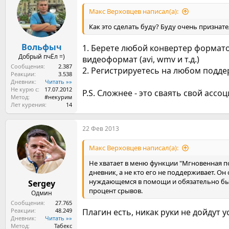
Макс Верховцев написал(а):
Как это сделать буду? Буду очень признат
Вольфыч
1. Берете любой конвертер формато
Добрый пчЁл =)
видеоформат (avi, wmv и т.д.)
Сообщения
2.387
2. Регистрируетесь на любом подде
Реакции
3.538
Дневник
Читать »»
Не курю с
17.07.2012
P.S. Сложнее - это сваять свой асс
Метод
#некурим
Лет курения
14
22 Фев 2013
Макс Верховцев написал(а):
Не хватает в меню функции "Мгновенная под
дневник, а не кто его не поддерживает. О
нуждающемся в помощи и обязательно бы 
Sergey
процент срывов.
Одмин
Сообщения
27.765
Реакции
48.249
Плагин есть, никак руки не дойдут 
Дневник
Читать »»
Метод
Табекс