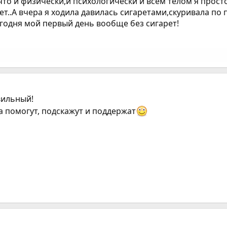
,что и физически,и психологически и всем телом я прос
рет..А вчера я ходила давилась сигаретами,скуривала по
егодня мой первый день вообще без сигарет!
вильный!
да помогут, подскажут и поддержат