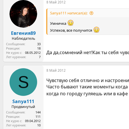
8 Май 2012
Sanya111 написал(а):
Умничка
Успехов, все получится
Евгения89
Наблюдатель
Сообщения
33
Реакции
18
Да да,сомнений нет!Как ты себя чув
Не курю с
08.05.2012
Лет курения
7
8 Май 2012
S
Чувствую себя отлично и настроени
Часто бывают такие моменты когда 
когда по городу гуляешь или в каф
Sanya111
Продвинутый
Сообщения
144
Реакции
111
Не курю с
09.04.2012
Лет курения
10