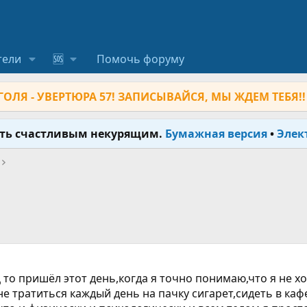
тели
🆘
Помочь форуму
ОЛЯ - УВЕРТЮРА 57! ЗАПИСЫВАЙСЯ, МЫ ЖДЕМ ТЕБЯ!!
ыть счастливым некурящим.
Бумажная версия
•
Элек
ц то пришёл этот день,когда я точно понимаю,что я не х
не тратиться каждый день на пачку сигарет,сидеть в ка