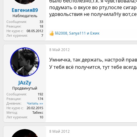
было бесполезно,т.к. я чувствовала
а
подумать о вкусе во рту,после сига
Евгения89
удовольствия не получила!Ну вот,с
Наблюдатель
Сообщения
33
Реакции
18
Не курю с
08.05.2012
lili2008
,
Sanya111
и
Ежик
Р
Лет курения
7
е
а
8 Май 2012
к
ц
Умничка, так держать, настрой пра
и
и
У тебя всё получится, тут тебе всег
:
JAzZy
Продвинутый
Сообщения
192
Реакции
174
Дневник
Читать »»
Не курю с
20.02.2015
Метод
Табекс
Лет курения
10
8 Май 2012