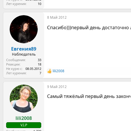
Лет курения
10
8 Май 2012
Спасибо)))первый день достаточно 
Евгения89
Наблюдатель
Сообщения
33
Реакции
18
Не курю с
08.05.2012
lili2008
Р
Лет курения
7
е
а
9 Май 2012
к
ц
Самый тяжёлый первый день закончил
и
и
:
lili2008
V.I.P