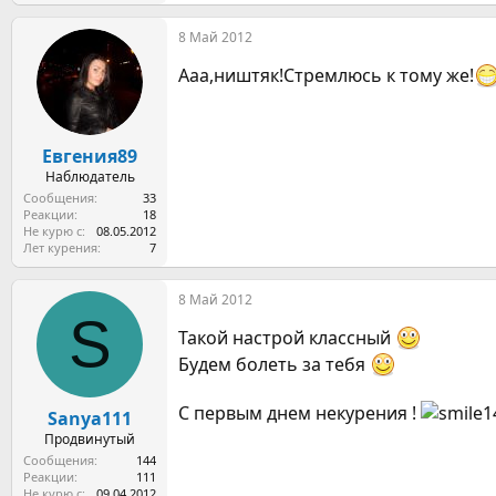
8 Май 2012
Ааа,ништяк!Стремлюсь к тому же!
Евгения89
Наблюдатель
Сообщения
33
Реакции
18
Не курю с
08.05.2012
Лет курения
7
8 Май 2012
S
Такой настрой классный
Будем болеть за тебя
С первым днем некурения !
Sanya111
Продвинутый
Сообщения
144
Реакции
111
Не курю с
09.04.2012