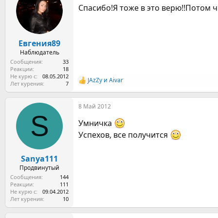
Спасибо!Я тоже в это верю!!Потом ч
Евгения89
Наблюдатель
Сообщения
33
Реакции
18
Не курю с
08.05.2012
JAzZy
и
Aivar
Р
Лет курения
7
е
а
8 Май 2012
к
S
ц
Умничка
и
и
Успехов, все получится
:
Sanya111
Продвинутый
Сообщения
144
Реакции
111
Не курю с
09.04.2012
Лет курения
10