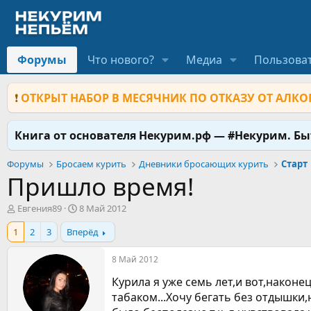
Форумы
Что нового?
Медиа
Пользова
❗
ОТКРЫТ НАБОР В МЕСЯЧНИК ПО ОТКАЗУ ОТ АЛКОГ
Книга от основателя Некурим.рф — #Некурим. Б
Форумы
Бросаем курить
Дневники бросающих курить
Старт
Пришло время!
А
Д
Евгения89
8 Май 2012
в
а
1
2
3
Вперёд
т
т
о
а
р
н
8 Май 2012
т
а
Курила я уже семь лет,и вот,наконе
е
ч
м
а
табаком...Хочу бегать без отдышки,
ы
л