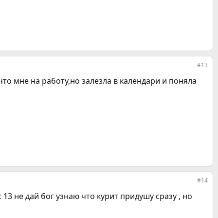
#13
что мне на работу,но залезла в календари и поняла
#14
 13 не дай бог узнаю что курит придушу сразу , но