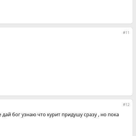
#11
#12
е дай бог узнаю что курит придушу сразу , но пока