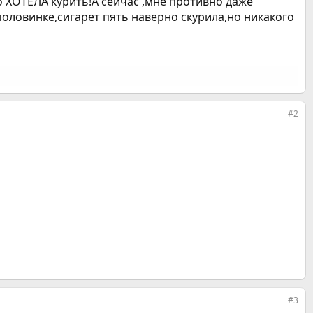
то ХОТЕЛА курить!А сейчас ,мне противно даже
 половинке,сигарет пять наверно скурила,но никакого
#2
#3