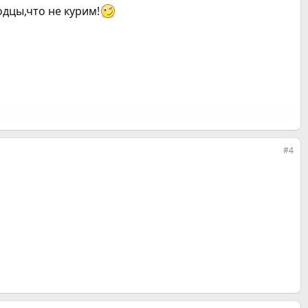
одцы,что не курим!
#4