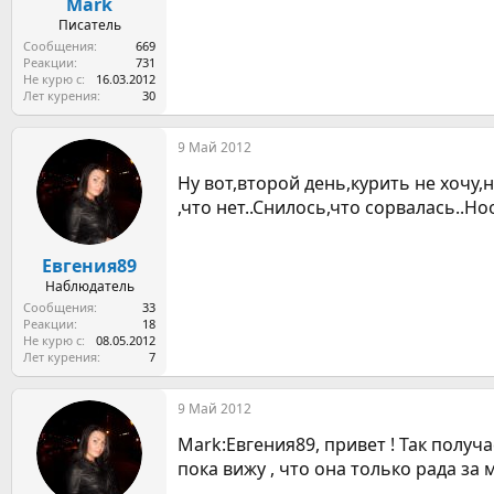
Mark
Писатель
Сообщения
669
Реакции
731
Не курю с
16.03.2012
Лет курения
30
9 Май 2012
Ну вот,второй день,курить не хочу,
,что нет..Снилось,что сорвалась..Но
Евгения89
Наблюдатель
Сообщения
33
Реакции
18
Не курю с
08.05.2012
Лет курения
7
9 Май 2012
Mark:Евгения89, привет ! Так получа
пока вижу , что она только рада за 