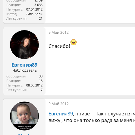
Сообщения
1.739
Реакции
3.635
Не курю с
07.04.2012
Метод
Сила Воли
Лет курения
21
9 Май 2012
Спасибо!
Евгения89
Наблюдатель
Сообщения
33
Реакции
18
Не курю с
08.05.2012
Лет курения
7
9 Май 2012
Евгения89
, привет ! Так получается
вижу , что она только рада за меня 