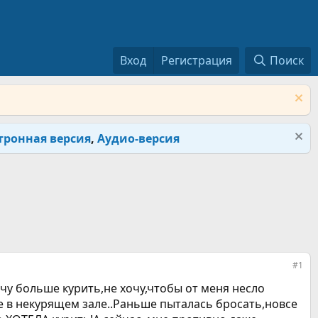
Вход
Регистрация
Поиск
тронная версия
,
Аудио-версия
#1
очу больше курить,не хочу,чтобы от меня несло
фе в некурящем зале..Раньше пыталась бросать,новсе