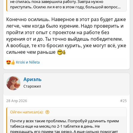
не спилась пока завершила работу. Завтра нужно
приступать. Осилю ли я его в этом году, большой вопрос…
Конечно осилишь. Наверное в этот раз будет даже
легче, чем когда было курение. Надо проверить и
пройти этот опыт с проектом на работе без
курения от и до. Ты точно выйдешь победителем.
А вообще, те кто бросил курить, уже могут всё, уже
сильнее чем раньше
Kriski
и
Nilleta
Р
е
а
к
Ариэль
ц
Старожил
и
и
:
28 Апр 2026
#25
Ойген написал(а):
Почти у всех такие проблемы. Попробуй удлинить прием
табекса еще на месяц по 2-1 таблетке в день. Не
прекращать его прием так резко. А еще сильно помогает