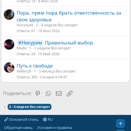
Ответы
18
8 Июн 2026
Пора, прям пора брать ответственность за
свое здоровье
НатальяК
2 - 4 недели без сигарет
Ответы
61
18 Июл 2026
Правильный выбор
#Некурим
Madix
1 - 2 недели без сигарет
Ответы
28
19 Май 2026
Путь к свободе
Hellen28
1 - 3 месяца без сигарет
Ответы
385
Сегодня в 09:47
Pinterest
WhatsApp
Электронная почта
Ссылка
Поделиться:
2 - 4 недели без сигарет
Основной стиль
RU
Свер
Обратная связь
Условия и правила