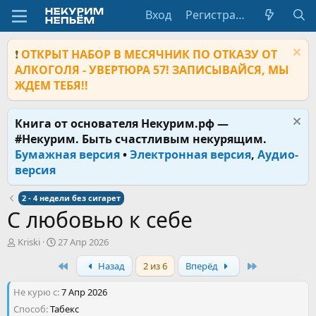
Вход
Регистрация
❗
ОТКРЫТ НАБОР В МЕСЯЧНИК ПО ОТКАЗУ ОТ
АЛКОГОЛЯ - УВЕРТЮРА 57! ЗАПИСЫВАЙСЯ, МЫ
ЖДЕМ ТЕБЯ!!
Книга от основателя Некурим.рф —
#Некурим. Быть счастливым некурящим.
Бумажная версия
•
Электронная версия
,
Аудио-
версия
2 - 4 недели без сигарет
С любовью к себе
А
Д
Kriski
27 Апр 2026
в
а
First
Last
Назад
2 из 6
Вперёд
т
т
о
а
Не курю с
р
н
7 Апр 2026
т
а
Способ
Табекс