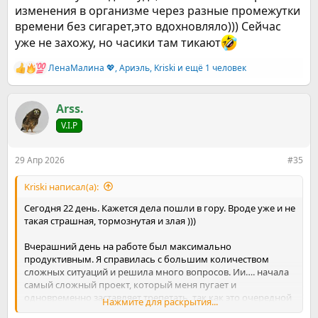
изменения в организме через разные промежутки
времени без сигарет,это вдохновляло))) Сейчас
уже не захожу, но часики там тикают
ЛенаМалина 💖
,
Ариэль
,
Kriski
и ещё 1 человек
Р
е
а
к
Arss.
ц
V.I.P
и
и
:
29 Апр 2026
#35
Kriski написал(а):
Сегодня 22 день. Кажется дела пошли в гору. Вроде уже и не
такая страшная, тормознутая и злая )))
Вчерашний день на работе был максимально
продуктивным. Я справилась с большим количеством
сложных ситуаций и решила много вопросов. Ии…. начала
самый сложный проект, который меня пугает и
одновременно заставляет трепетать, так как это очередной
Нажмите для раскрытия...
вызов себе. При этом весь день было отличное ровное