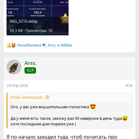
IMG_0216.webp
50,3 KB · Просмотры: 10
ЛенаМалина 💖
,
Arss.
и
Nilleta
Р
е
а
к
Arss.
ц
V.I.P
и
и
:
29 Апр 2026
#34
Kriski написал(а):
Ого, у вас уже внушительная статистика
Да у меня есть такое, захожу раз 50 наверное в день туда
хотя последние дни пореже уже )
Я по началу заходил туда, чтоб почитать про