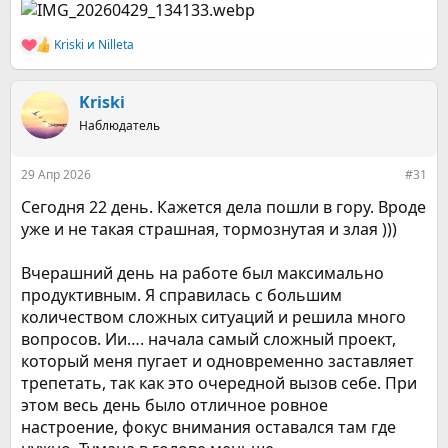
Kriski
и
Nilleta
Р
е
а
к
Kriski
ц
Наблюдатель
и
и
:
29 Апр 2026
#31
Сегодня 22 день. Кажется дела пошли в гору. Вроде
уже и не такая страшная, тормознутая и злая )))
Вчерашний день на работе был максимально
продуктивным. Я справилась с большим
количеством сложных ситуаций и решила много
вопросов. Ии…. начала самый сложный проект,
который меня пугает и одновременно заставляет
трепетать, так как это очередной вызов себе. При
этом весь день было отличное ровное
настроение, фокус внимания оставался там где