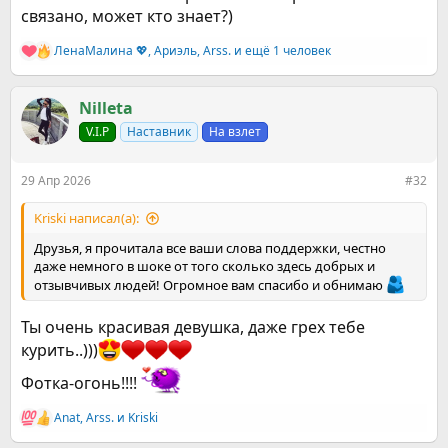
связано, может кто знает?)
ЛенаМалина 💖
,
Ариэль
,
Arss.
и ещё 1 человек
Р
е
а
к
Nilleta
ц
V.I.P
Наставник
На взлет
и
и
:
29 Апр 2026
#32
Kriski написал(а):
Друзья, я прочитала все ваши слова поддержки, честно
даже немного в шоке от того сколько здесь добрых и
отзывчивых людей! Огромное вам спасибо и обнимаю
Ты очень красивая девушка, даже грех тебе
курить..)))
Фотка-огонь!!!!
Anat
,
Arss.
и
Kriski
Р
е