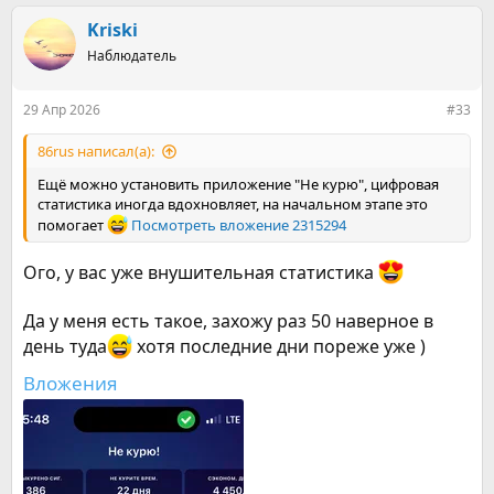
а
к
Kriski
ц
Наблюдатель
и
и
:
29 Апр 2026
#33
86rus написал(а):
Ещё можно установить приложение "Не курю", цифровая
статистика иногда вдохновляет, на начальном этапе это
помогает
Посмотреть вложение 2315294
Ого, у вас уже внушительная статистика
Да у меня есть такое, захожу раз 50 наверное в
день туда
хотя последние дни пореже уже )
Вложения