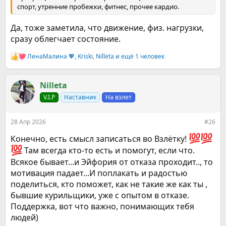
спорт, утренние пробежки, фитнес, прочее кардио.
Да, тоже заметила, что движение, физ. нагрузки,
сразу облегчает состояние.
ЛенаМалина 💖
,
Kriski
,
Nilleta
и ещё 1 человек
Р
е
а
к
Nilleta
ц
V.I.P
Наставник
На взлет
и
и
:
28 Апр 2026
#26
Конечно, есть смысл записаться во Взлётку!
Там всегда кто-то есть и помогут, если что.
Всякое бывает...и Эйфория от отказа проходит.., то
мотивация падает...И поплакать и радостью
поделиться, кто поможет, как не такие же как ты ,
бывшие курильщики, уже с опытом в отказе.
Поддержка, вот что важно, понимающих тебя
людей)