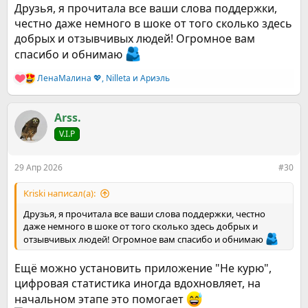
Друзья, я прочитала все ваши слова поддержки,
честно даже немного в шоке от того сколько здесь
добрых и отзывчивых людей! Огромное вам
спасибо и обнимаю
ЛенаМалина 💖
,
Nilleta
и
Ариэль
Р
е
а
к
Arss.
ц
V.I.P
и
и
:
29 Апр 2026
#30
Kriski написал(а):
Друзья, я прочитала все ваши слова поддержки, честно
даже немного в шоке от того сколько здесь добрых и
отзывчивых людей! Огромное вам спасибо и обнимаю
Ещё можно установить приложение "Не курю",
цифровая статистика иногда вдохновляет, на
начальном этапе это помогает