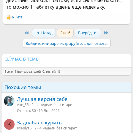
действие табекса. Поэтому если сильные накаты,
то можно 1 таблетку в день еще недельку.
Nilleta
Р
е
а
First
Last
Назад
2 из 6
Вперёд
к
ц
и
Войдите или зарегистрируйтесь для ответа.
и
:
СЕЙЧАС В ТЕМЕ:
Всего: 1 (пользователей: 0, гостей: 1)
Похожие темы
Лучшая версия себя
Axe_S5
2 - 4 недели без сигарет
Ответы
30
15 Янв 2026
Задолбало курить
K
KseniyaS
2 - 4 недели без сигарет