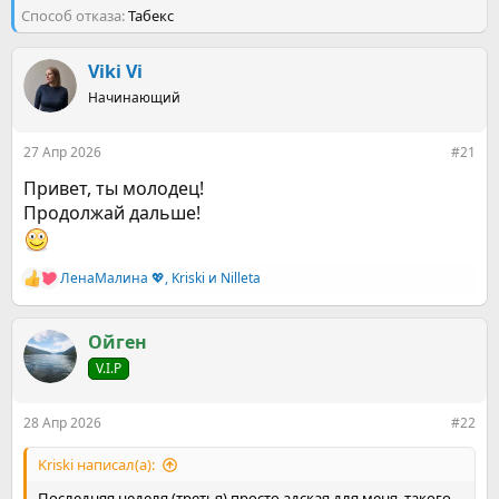
е
ч
Способ отказа
Табекс
м
а
ы
л
а
Viki Vi
Начинающий
27 Апр 2026
#21
Привет, ты молодец!
Продолжай дальше!
ЛенаМалина 💖
,
Kriski
и
Nilleta
Р
е
а
к
Ойген
ц
V.I.P
и
и
:
28 Апр 2026
#22
Kriski написал(а):
Последняя неделя (третья) просто адская для меня, такого