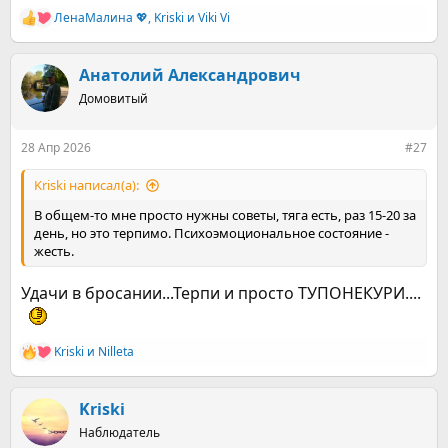
ЛенаМалина 💖
,
Kriski
и
Viki Vi
Р
е
а
к
Анатолий Александрович
ц
Домовитый
и
и
:
28 Апр 2026
#27
Kriski написал(а):
В общем-то мне просто нужны советы, тяга есть, раз 15-20 за
день, но это терпимо. Психоэмоциональное состояние -
жесть.
Удачи в бросании...Терпи и просто ТУПОНЕКУРИ....
Kriski
и
Nilleta
Р
е
а
к
Kriski
ц
Наблюдатель
и