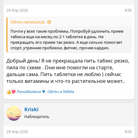
и
:
29 Апр 2026
#28
Ойген написал(а):
Почти у всех такие проблемы. Попробуй удлинить прием
табекса еще на месяц по 2-1 таблетке в день. Не
прекращать его прием так резко. А еще сильно помогает
спорт, утренние пробежки, фитнес, прочее кардио.
Добрый день! Я не прекращала пить табекс резко,
пила по схеме . Они мне помогли на старте,
дальше сама. Пить таблетки не люблю ) сейчас
только витамины и что-то растительное может..
ЛенаМалина 💖
,
Ойген
и
Nilleta
Р
е
а
к
Kriski
ц
Наблюдатель
и
и
:
29 Апр 2026
#29