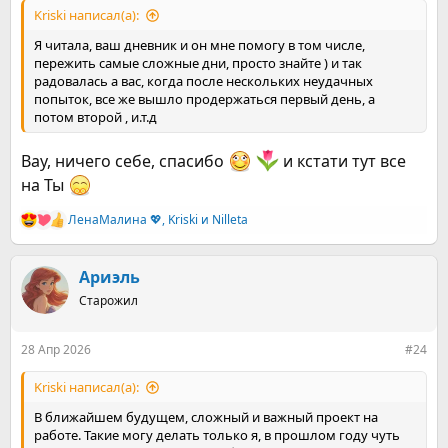
только с помощью форума. Но если бы айкос не отдала
Kriski написал(а):
знакомой точно бы закурила снова.
Я читала, ваш дневник и он мне помогу в том числе,
Сегодняшний день был лучше. Я прочитала на форуме, что
пережить самые сложные дни, просто знайте ) и так
нужно пить глицин и витамин с. Мне кажется это помогло
радовалась а вас, когда после нескольких неудачных
мне немного. Еще я открыла ящик в тумбочке на работе, а
попыток, все же вышло продержаться первый день, а
там курилка) я взяла ее с собой по дороге домой, шла и
потом второй , и.т.д
смотрела на нее, мысли закурить не было, только мысль,
что я сильнее ее. Я даже приложила ее к губам, специально,
Вау, ничего себе, спасибо
и кстати тут все
но затяжку делать не стала. Потом выкинула. Это очень
подняло мне настроение )
на Ты
ЛенаМалина 💖
,
Kriski
и
Nilleta
Р
е
а
к
Ариэль
ц
Старожил
и
и
:
28 Апр 2026
#24
Kriski написал(а):
В ближайшем будущем, сложный и важный проект на
работе. Такие могу делать только я, в прошлом году чуть