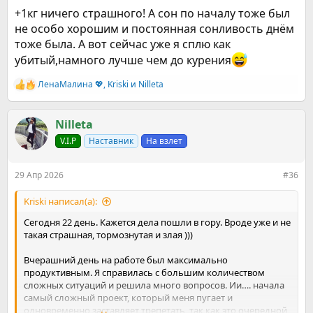
настроение, фокус внимания оставался там где нужно.
+1кг ничего страшного! А сон по началу тоже был
Тумана в голове меньше.
не особо хорошим и постоянная сонливость днём
тоже была. А вот сейчас уже я сплю как
Тяга приходит также с десяток раз в день, но 1 минуту
потерпеть точно можно. А еще, я вчера решила взвеситься,
убитый,намного лучше чем до курения
добавился всего 1 кг, возможно это и дало мне позитива на
весь день
ЛенаМалина 💖
,
Kriski
и
Nilleta
Р
е
Лень и апатия пока со мной, вот сегодня выходной, время
а
15:40 я наделала вообще ничего ) победой сегодняшнего
к
Nilleta
дня будет уборка, хотя бы легкая и надо бы приготовить
ц
V.I.P
Наставник
На взлет
еды на 2 дня. И продумать свое питание. Питание и спорт
и
и
должны быть вторым, логично вытекающим шагом из
:
планов этой весны. Вечером напишу отчет, как вышло )
29 Апр 2026
#36
Из новых не приятных симптомов прерывистый сон. Сплю я
Kriski написал(а):
все эти 22 дня очень много. Последние 2 ночи, просыпаюсь
раз в час примерно, но потом снова засыпаю без проблем.
Сегодня 22 день. Кажется дела пошли в гору. Вроде уже и не
Интересно с чем это связано, может кто знает?)
такая страшная, тормознутая и злая )))
Вчерашний день на работе был максимально
продуктивным. Я справилась с большим количеством
сложных ситуаций и решила много вопросов. Ии…. начала
самый сложный проект, который меня пугает и
одновременно заставляет трепетать, так как это очередной