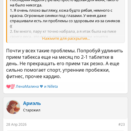
на было никогда.
1. Я очень плохо выгляжу, кожа будто рябая, немного с
красна. Огромные синяки под глазами. У меня даже
спрашивали есть ли проблемы со здоровьем из-за синяков
((
2. Ем много, пару кг точно набрала, а я итак была на пике
своего веса.. это все не придает уверенности, хочется
Нажмите для раскрытия...
замкнуться и не появляться нигде
3. Самая жопа. Мой мозг работает плохо и медленно. Я не
Почти у всех такие проблемы. Попробуй удлинить
могу сконцентрироваться на работе. А для моей работы это
прием табекса еще на месяц по 2-1 таблетке в
критически важно
день. Не прекращать его прием так резко. А еще
4. Апатия. К третьему пункту добавляется полная апатия и
на работе,и дома. Я не убиралась наверное недели две. Не
сильно помогает спорт, утренние пробежки,
могу себя ничего заставить делать.
фитнес, прочее кардио.
5. Депрессия. Вишенка на торте, мне абсолютно ничего не
хочется, я часто плачу, я не хочу работать, я не понимаю
ЛенаМалина 💖
и
Nilleta
Р
зачем мне жить. У меня были мысли о суициде.
е
6. Агрессия. По своей натуре я человек вспыльчивый. Но
а
такого, чтобы я крушила все подряд, никогда не было. За
к
Ариэль
последнии 20 дней, у меня было 2 таких вспышки
ц
Старожил
и
вот такие дела.
и
:
28 Апр 2026
#23
Самые сложные были последние 4-5 дней. Я спаслась