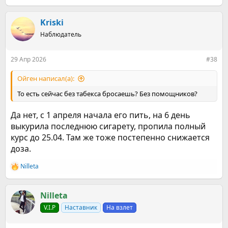
е
а
к
Kriski
ц
Наблюдатель
и
и
:
29 Апр 2026
#38
Ойген написал(а):
То есть сейчас без табекса бросаешь? Без помощников?
Да нет, с 1 апреля начала его пить, на 6 день
выкурила последнюю сигарету, пропила полный
курс до 25.04. Там же тоже постепенно снижается
доза.
Nilleta
Р
е
а
к
Nilleta
ц
V.I.P
Наставник
На взлет
и
и
: