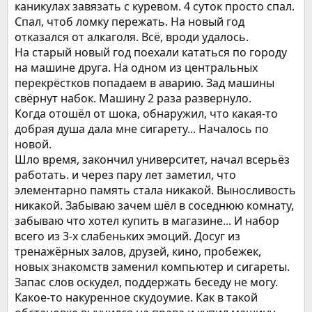
каникулах завязать с куревом. 4 суток просто спал.
Спал, чтоб ломку пережать. На новый год
отказался от алкаголя. Всё, вроди удалось.
На старый новый год поехали кататься по городу
на машине друга. На одном из центральных
перекрёстков попадаем в аварию. Зад машины
свёрнут набок. Машину 2 раза развернуло.
Когда отошёл от шока, обнаружил, что какая-то
добрая душа дала мне сигарету... Началось по
новой.
Шло время, закончил университет, начал всерьёз
работать. и через пару лет заметил, что
элементарно память стала никакой. Выносливость
никакой. Забываю зачем шёл в соседнюю комнату,
забываю что хотел купить в магазине... И набор
всего из 3-х слабеньких эмоций. Досуг из
тренажёрных залов, друзей, кино, пробежек,
новых знакомств заменил компьютер и сигареты.
Запас слов оскудел, поддержать беседу не могу.
Какое-то накуренное скудоумие. Как в такой