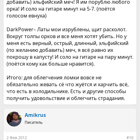
добавить) эльфийский меч! Я им порублю любого
орка! И соло на гитаре минут на 5-7. (поётся
голосом евнуха)
DarkPower– Латы мои изрублены, щит расколот.
Вокруг толпы орков и все меня хотят убить. Но у
меня есть верный, острый, длинный, эльфийский
(по желанию добавить) меч, я всё равно их
покрошу в капусту! И соло на гитаре на пару минут.
(поётся кому как больше нравится).
Итого: для облегчения ломки вовсе не
обязательно жевать сё что жуётся и харчить всё,
что есть в холодильнике. Есть и другие способы
получить удовольствие и облегчить страдания.
Amikrus
Писатель
2 Фев 2012
#10