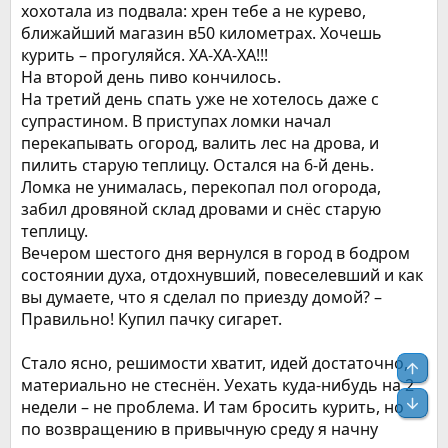
хохотала из подвала: хрен тебе а не курево,
ближайший магазин в50 километрах. Хочешь
курить – прогуляйся. ХА-ХА-ХА!!!
На второй день пиво кончилось.
На третий день спать уже не хотелось даже с
супрастином. В приступах ломки начал
перекапывать огород, валить лес на дрова, и
пилить старую теплицу. Остался на 6-й день.
Ломка не унималась, перекопал пол огорода,
забил дровяной склад дровами и снёс старую
теплицу.
Вечером шестого дня вернулся в город в бодром
состоянии духа, отдохнувший, повеселевший и как
вы думаете, что я сделал по приезду домой? –
Правильно! Купил пачку сигарет.
Стало ясно, решимости хватит, идей достаточно,
Свер
материально не стеснён. Уехать куда-нибудь на 2
Сниз
недели – не проблема. И там бросить курить, но
по возвращению в привычную среду я начну