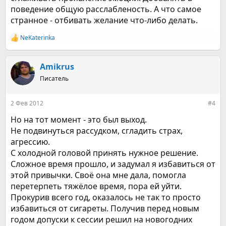
поведение общую расслабленость. А что самое
странное - отбивать желание что-либо делать.
NeKaterinka
Р
е
а
к
Amikrus
ц
Писатель
и
и
:
2 Фев 2012
#4
Но на тот момент - это был выход.
Не подвинуться рассудком, сгладить страх,
агрессию.
С холодной головой принять нужное решение.
Сложное время прошло, и задумал я избавиться от
этой привычки. Своё она мне дала, помогла
перетерпеть тяжёлое время, пора ей уйти.
Прокурив всего год, оказалось не так то просто
избавиться от сигареты. Получив перед новым
годом допуски к сессии решил на новогодних