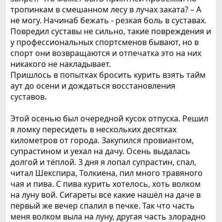
тропинкам в смешанном лесу в лучах заката? – А
не могу. Начинаб бежать - резкая боль в суставах.
Повредил суставы не сильно, такие повреждения и
у профессиональных спортсменов бывают, но в
спорт они возвращаются и отпечатка это на них
никакого не накладывает.
Пришлось в попытках бросить курить взять тайм
аут до осени и дождаться восстановления
суставов.
Этой осенью был очередной кусок отпуска. Решил
я ломку пересидеть в нескольких десятках
километров от города. Закупился провиантом,
супрастином и уехал на дачу. Осень выдалась
долгой и тёплой. 3 дня я лопал супрастин, спал,
читал Шекспира, Толкиена, пил много травяного
чая и пива. С пива курить хотелось, хоть волком
на луну вой. Сигареты все какие нашёл на даче в
первый же вечер спалил в печке. Так что часть
меня волком выла на луну, другая часть злорадно