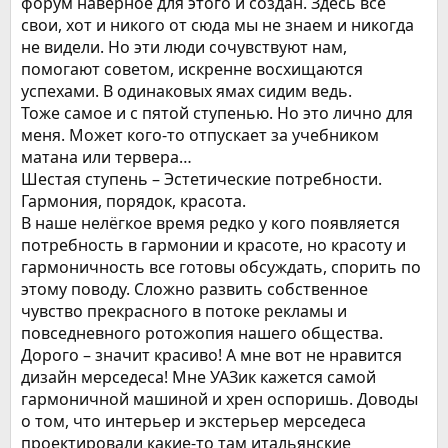
форум наверное для этого и создан. Здесь все
свои, хот и никого от сюда мы не знаем и никогда
не видели. Но эти люди сочувствуют нам,
помогают советом, искренне восхищаются
успехами. В одинаковых ямах сидим ведь.
Тоже самое и с пятой ступенью. Но это лично для
меня. Может кого-то отпускает за учебником
матана или тервера…
Шестая ступень – Эстетические потребности.
Гармония, порядок, красота.
В наше нелёгкое время редко у кого появляется
потребность в гармонии и красоте, но красоту и
гармоничность все готовы обсуждать, спорить по
этому поводу. Сложно развить собственное
чувство прекрасного в потоке рекламы и
повседневного ротожопия нашего общества.
Дорого – значит красиво! А мне вот не нравится
дизайн мерседеса! Мне УАЗик кажется самой
гармоничной машиной и хрен оспоришь. Доводы
о том, что интерьер и экстерьер мерседеса
проектировали какие-то там итальянские