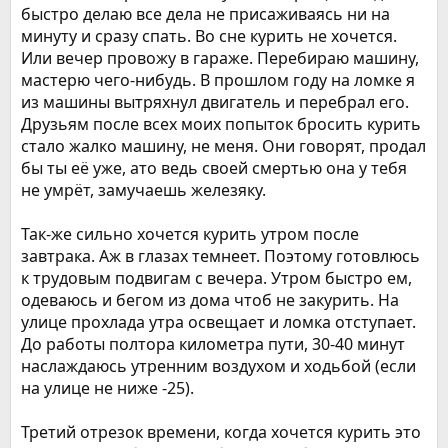
быстро делаю все дела не присаживаясь ни на
минуту и сразу спать. Во сне курить не хочется.
Или вечер провожу в гараже. Перебираю машину,
мастерю чего-нибудь. В прошлом году на ломке я
из машины вытряхнул двигатель и перебрал его.
Друзьям после всех моих попыток бросить курить
стало жалко машину, не меня. Они говорят, продал
бы ты её уже, ато ведь своей смертью она у тебя
не умрёт, замучаешь железяку.
Так-же сильно хочется курить утром после
завтрака. Аж в глазах темнеет. Поэтому готовлюсь
к трудовым подвигам с вечера. Утром быстро ем,
одеваюсь и бегом из дома чтоб не закурить. На
улице прохлада утра освещает и ломка отступает.
До работы полтора километра пути, 30-40 минут
наслаждаюсь утренним воздухом и ходьбой (если
на улице не ниже -25).
Третий отрезок времени, когда хочется курить это