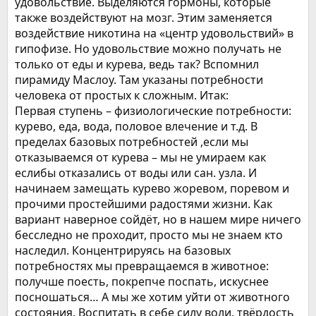
удовольствие. Выделяются гормоны, которые
также воздействуют на мозг. Этим заменяется
воздействие никотина на «центр удовольствий» в
гипофизе. Но удовольствие можно получать не
только от еды и курева, ведь так? Вспомнил
пирамиду Маслоу. Там указаны потребности
человека от простых к сложным. Итак:
Первая ступень – физиологические потребности:
курево, еда, вода, половое влечение и т.д. В
пределах базовых потребностей ,если мы
отказываемся от курева – мы не умираем как
еслибы отказались от воды или сан. узла. И
начинаем замещать курево жоревом, поревом и
прочими простейшими радостями жизни. Как
вариант наверное сойдёт, но в нашем мире ничего
бесследно не проходит, просто мы не знаем кто
наследил. Концентрируясь на базовых
потребностях мы превращаемся в животное:
получше поесть, покрепче поспать, искуснее
посношаться… А мы же хотим уйти от животного
состояния. Воспитать в себе силу воли, твёрдость