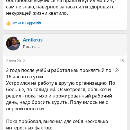
обстановке выучился на права и купил машину-
сам не знаю, наверное запаса сил и здоровья с
некурящей жизни хватило.
Umka
и
Leppestift
Р
е
а
к
Amikrus
ц
Писатель
и
и
:
2 Фев 2012
#5
2 года после учёбы работал как проклятый по 12-
16 часов в сутки.
Устроился на работу в другую организацию. По
больше, по солидней. Осмотрелся, обвыкся и
решил - пока тихо и нормированный рабочий
день, надо бросить курить. Получилось не с
первой попытки.
Пока пробовал, выяснил для себя несколько
интересных фактов: