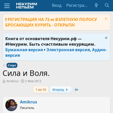
Вход
Регистрация
❗
РЕГИСТРАЦИЯ НА 72-ю ВЗЛЕТНУЮ ПОЛОСУ
БРОСАЮЩИХ КУРИТЬ - ОТКРЫТА!
Книга от основателя Некурим.рф —
#Некурим. Быть счастливым некурящим.
Бумажная версия
•
Электронная версия
,
Аудио-
версия
Старт
Сила и Воля.
А
Д
Amikrus
2 Фев 2012
в
а
Last
1 из 10
Вперёд
т
т
о
а
р
н
Amikrus
т
а
е
Писатель
ч
м
а