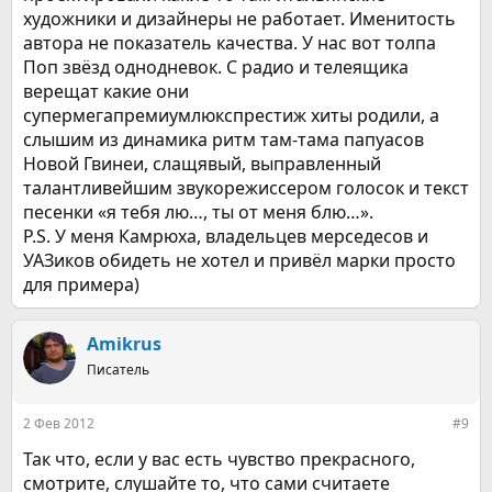
художники и дизайнеры не работает. Именитость
автора не показатель качества. У нас вот толпа
Поп звёзд однодневок. С радио и телеящика
верещат какие они
супермегапремиумлюкспрестиж хиты родили, а
слышим из динамика ритм там-тама папуасов
Новой Гвинеи, слащявый, выправленный
талантливейшим звукорежиссером голосок и текст
песенки «я тебя лю…, ты от меня блю…».
P.S. У меня Камрюха, владельцев мерседесов и
УАЗиков обидеть не хотел и привёл марки просто
для примера)
Amikrus
Писатель
2 Фев 2012
#9
Так что, если у вас есть чувство прекрасного,
смотрите, слушайте то, что сами считаете