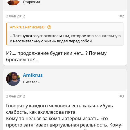
Старожил
и
и
:
2 Фев 2012
#2
Amikrus написал(а):
...Потянулся за успокоительным, которое всю сознательную
и несознательную жизнь видел перед собой.
И?.... продолжение будет или нет... ? Почему
бросаем-то?...
Amikrus
Писатель
2 Фев 2012
#3
Говорят у каждого человека есть какая-нибудь
слабость, как ахиллесова пята.
Кому-то нельзя за компьютером играть. Его
просто затягивает виртуальная реальность. Кому-