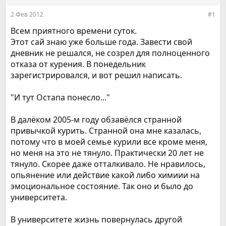
ы
л
2 Фев 2012
#1
а
Всем приятного времени суток.
Этот сай знаю уже больше года. Завести свой
дневник не решался, не созрел для полноценного
отказа от курения. В понедельник
зарегистрировался, и вот решил написать.
"И тут Остапа понесло..."
В далёком 2005-м году обзавёлся странной
привычкой курить. Странной она мне казалась,
потому что в моей семье курили все кроме меня,
но меня на это не тянуло. Практически 20 лет не
тянуло. Скорее даже отталкивало. Не нравилось,
опьянение или действие какой либо химиии на
эмоциональное состояние. Так оно и было до
университета.
В университете жизнь повернулась другой