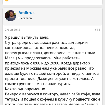
Р
е
а
к
Amikrus
ц
Писатель
и
и
:
2 Фев 2012
#14
Я решил вытянуть дело.
С утра среди оставшихся расписывал задачи,
контролировал исполнение, помогал,
переигрывал планы, договаривался с клиентами…
Месяц мы продержались. Мне работать
приходилось с 8:00 и до 20:00. Когда директор
приехал из Москвы нам уже было всё равно что
дальше будет с нашей конторой, от вида клиентов
просто тошнило. Даже денег уже не хотелось. А
самое грустное - мы начали курить.
Как-то одновременно.
Вечером вернулся в контору, навёл себе кофе, взял
тетрадь и пошёл с кофеем в курилку подвести свои
итоги, распланировать на завтра. Через 5-7 минут