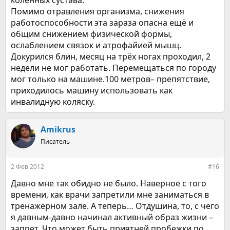
коленных сустава.
Помимо отравления организма, снижения
работоспособности эта зараза опасна ещё и
общим снижением физической формы,
ослаблением связок и атрофайией мышц.
Докурился блин, месяц на трёх ногах проходил, 2
недели не мог работать. Перемещаться по городу
мог только на машине.100 метров– препятствие,
приходилось машину использовать как
инвалидную коляску.
Amikrus
Писатель
2 Фев 2012
#16
Давно мне так обидно не было. Наверное с того
времени, как врачи запретили мне заниматься в
тренажёрном зале. А теперь… Отдушина, то, с чего
я давным-давно начинал активный образ жизни –
запрет. Что может быть приятней пробежки по