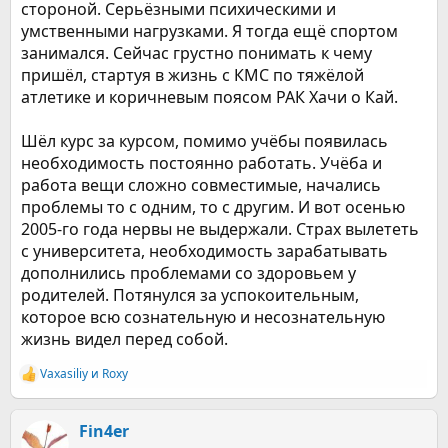
стороной. Серьёзными психическими и
умственными нагрузками. Я тогда ещё спортом
занимался. Сейчас грустно понимать к чему
пришёл, стартуя в жизнь с КМС по тяжёлой
атлетике и коричневым поясом РАК Хачи о Кай.
Шёл курс за курсом, помимо учёбы появилась
необходимость постоянно работать. Учёба и
работа вещи сложно совместимые, начались
проблемы то с одним, то с другим. И вот осенью
2005-го года нервы не выдержали. Страх вылететь
с университета, необходимость зарабатывать
дополнились проблемами со здоровьем у
родителей. Потянулся за успокоительным,
которое всю сознательную и несознательную
жизнь видел перед собой.
Vaxasiliy
и
Roxy
Р
е
а
к
Fin4er
ц