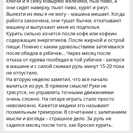
ключи и я сижу ковыряю железяки, пью пиво, а
они сидят наверху, пьют пиво, курят и ржут.
Вылезти из ямы я не могу – машина мешает. Когда
работа закончена, они тушат бычки, откатывают
машину и выпускают меня из подполья.
Курить сильно хочется после кофе или кофеин
содержащих энергетиков. После жирной и острой
пищи. Помню с каким удовольствием затягивался
после обедов в узбечке… Через месяц после
отказа от курева пообедал в той узбечке - заперся
в машине и с силой сжимал руль минут 15-20 пока
не отпустило.
На вторую неделю заметил, что всё начало
валиться из рук. В прямом смысле! Руки не
трясутся, но управлять точными движениями
очень сложно. На гитаре играть стало просто
невозможно. Кажется медики это называют
похмельным тремором. В сочетании с залипанием
мысли и взгляда – страшное дело. За руль не
садился месяц после того, как бросил курить.