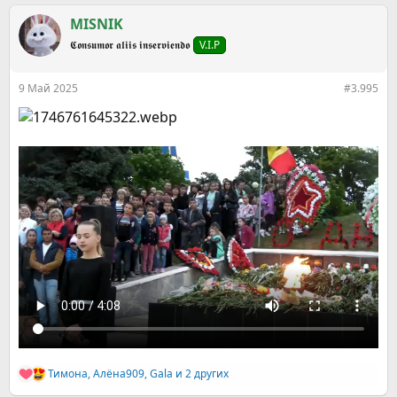
а
к
MISNIK
ц
𝕮𝖔𝖓𝖘𝖚𝖒𝖔𝖗 𝖆𝖑𝖎𝖎𝖘 𝖎𝖓𝖘𝖊𝖗𝖛𝖎𝖊𝖓𝖉𝖔
V.I.P
и
и
:
9 Май 2025
#3.995
Тимона
,
Алёна909
,
Gala
и 2 других
Р
е