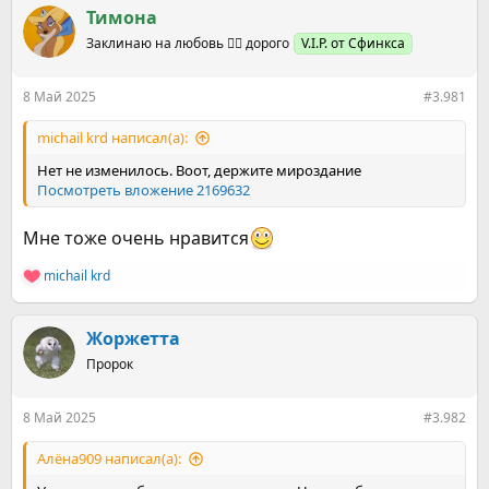
е
ч
Тимона
м
а
ы
л
Заклинаю на любовь ❤️‍🔥 дорого
V.I.P. от Сфинкса
а
8 Май 2025
#3.981
michail krd написал(а):
Нет не изменилось. Воот, держите мироздание
Посмотреть вложение 2169632
Мне тоже очень нравится
michail krd
Р
е
а
к
Жоржетта
ц
Пророк
и
и
:
8 Май 2025
#3.982
Алёна909 написал(а):