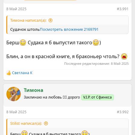
8 Май 2025
#3.991
Тимона написал(а):
Судачок штоль
Посмотреть вложение 2169791
Берш
Судака я б выпустил такого
)
Блин, а он в красной книге, я браконьер чтоль?
Последнее редактирование:
8 Май 2025
Светлана К
Р
е
а
к
Тимона
ц
Заклинаю на любовь ❤️‍🔥 дорого
V.I.P. от Сфинкса
и
и
:
8 Май 2025
#3.992
Stilist написал(а):
Берш
Судака я б выпустил такого
)