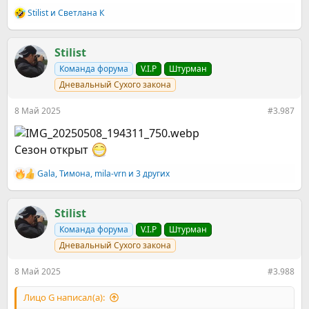
Stilist
и
Светлана К
Р
е
а
к
Stilist
ц
Команда форума
V.I.P
Штурман
и
и
Дневальный Сухого закона
:
8 Май 2025
#3.987
Сезон открыт
Gala
,
Тимона
,
mila-vrn
и 3 других
Р
е
а
к
Stilist
ц
Команда форума
V.I.P
Штурман
и
и
Дневальный Сухого закона
:
8 Май 2025
#3.988
Лицо G написал(а):