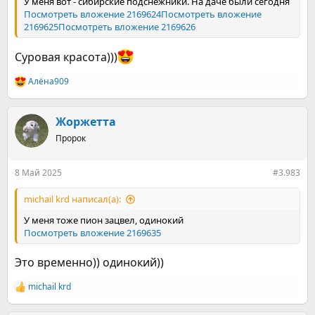
У меня вот - сибирские подснежники. На даче были сегодня
Посмотреть вложение 2169624
Посмотреть вложение
2169625
Посмотреть вложение 2169626
Суровая красота)))
Алёна909
Р
е
а
к
Жоржетта
ц
Пророк
и
и
:
8 Май 2025
#3.983
michail krd написал(а):
У меня тоже пион зацвел, одинокий
Посмотреть вложение 2169635
Это временно)) одинокий))
michail krd
Р
е
а