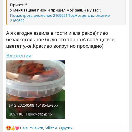
Привет!!!
У меня зацвел пион и пришел мой заяц)) а у вас?)
Посмотреть вложение 2169621
Посмотреть вложение
2169622
А я сегодня ездила в гости и ела раков)пиво
безалкогольное было это точно)А вообще все
цветет уже.Красиво вокруг но прохладно)
Вложения
IMG_20250508_151854.webp
309,1 KB · Просмотры: 46
Gala
,
mila-vrn
,
Stilist
и 3 других
Р