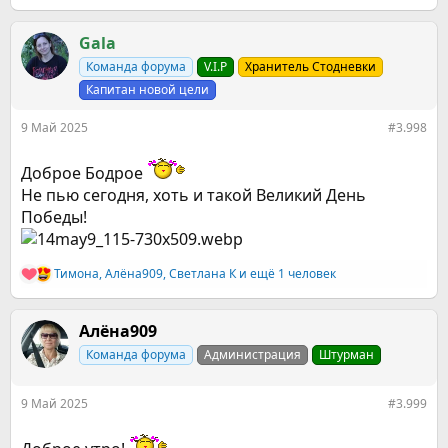
е
а
к
Gala
ц
Команда форума
V.I.P
Хранитель Стодневки
и
и
Капитан новой цели
:
9 Май 2025
#3.998
Доброе Бодрое
Не пью сегодня, хоть и такой Великий День
Победы!
Тимона
,
Алёна909
,
Светлана К
и ещё 1 человек
Р
е
а
к
Алёна909
ц
Команда форума
Администрация
Штурман
и
и
:
9 Май 2025
#3.999