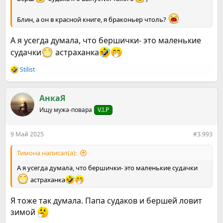
Блин, а он в красной книге, я браконьер чтоль?
А я усегда думала, что бершички- это маленькие
судачки
астраханка
Stilist
Р
е
а
к
АнкаЯ
ц
Ищу мужа-повара
V.I.P
и
и
:
9 Май 2025
#3.993
Тимона написал(а):
А я усегда думала, что бершички- это маленькие судачки
астраханка
Я тоже так думала. Папа судаков и бершей ловит
зимой