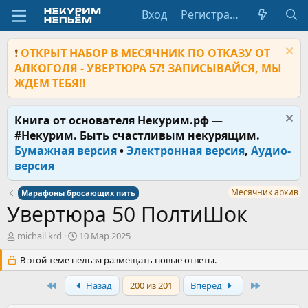
Вход
Регистрация
❗
ОТКРЫТ НАБОР В МЕСЯЧНИК ПО ОТКАЗУ ОТ
АЛКОГОЛЯ - УВЕРТЮРА 57! ЗАПИСЫВАЙСЯ, МЫ
ЖДЕМ ТЕБЯ!!
Книга от основателя Некурим.рф —
#Некурим. Быть счастливым некурящим.
Бумажная версия
•
Электронная версия
,
Аудио-
версия
Месячник архив
Марафоны бросающих пить
Увертюра 50 ПолтиШок
А
Д
michail krd
10 Мар 2025
в
а
т
В этой теме нельзя размещать новые ответы.
т
о
а
р
First
н
Last
Назад
200 из 201
Вперёд
т
а