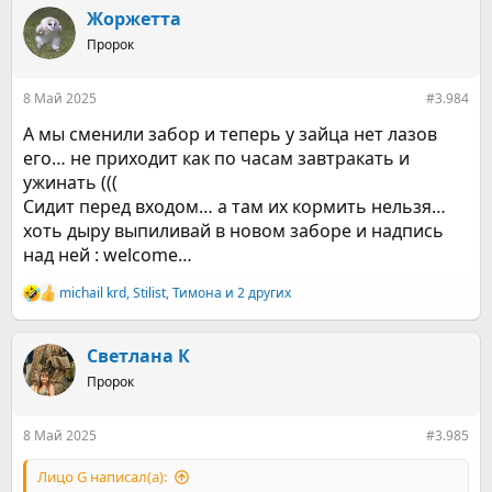
к
Жоржетта
ц
Пророк
и
и
:
8 Май 2025
#3.984
А мы сменили забор и теперь у зайца нет лазов
его… не приходит как по часам завтракать и
ужинать (((
Сидит перед входом… а там их кормить нельзя…
хоть дыру выпиливай в новом заборе и надпись
над ней : welcome…
michail krd
,
Stilist
,
Тимона
и 2 других
Р
е
а
к
Светлана К
ц
Пророк
и
и
:
8 Май 2025
#3.985
Лицо G написал(а):