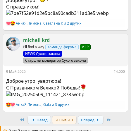
Доброе утро!
С праздником!
АнкаЯ
,
Тимона
,
Светлана К
и 2 других
Р
е
а
к
michail krd
ц
I'll find a way
Команда форума
V.I.P
и
и
NEWS Сухого закона
:
Старший модератор Сухого закона
9 Май 2025
#4.000
Доброе утро, увертюра!
С Праздником Великой Победы!
АнкаЯ
,
Тимона
,
Gala
и 3 других
Р
е
а
First
Last
Назад
200 из 201
Вперёд
к
ц
и
В этой теме нельзя размещать новые ответы.