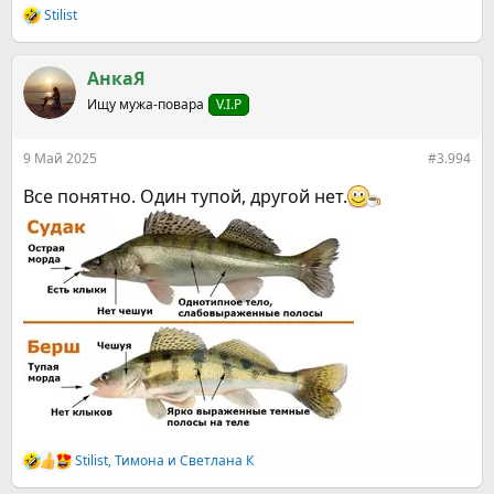
Stilist
Р
е
а
к
АнкаЯ
ц
Ищу мужа-повара
V.I.P
и
и
:
9 Май 2025
#3.994
Все понятно. Один тупой, другой нет.
Stilist
,
Тимона
и
Светлана К
Р
е