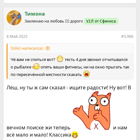
е
а
к
Тимона
ц
Заклинаю на любовь ❤️‍🔥 дорого
V.I.P. от Сфинкса
и
и
:
8 Май 2025
#3.986
Stilist написал(а):
Чё вам не спиться вот?
тесть 4 дня звонил отчитывался
о рыбалке
опять ваши фитнесы, ни на окно прыгать так
по пересечённой местности скакать
Лëш, ну ты ж сам сказал - ищите радости! Ну вот! В
вечном поиске жи теперь
и нам
всë мало и мало! Классика