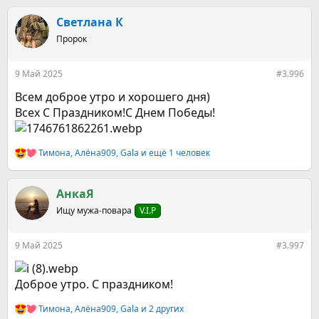
а
к
Светлана К
ц
Пророк
и
и
:
9 Май 2025
#3.996
Всем доброе утро и хорошего дня)
Всех С Праздником!С Днем Победы!
Тимона
,
Алёна909
,
Gala
и ещё 1 человек
Р
е
а
к
АнкаЯ
ц
Ищу мужа-повара
V.I.P
и
и
:
9 Май 2025
#3.997
Доброе утро. С праздником!
Тимона
,
Алёна909
,
Gala
и 2 других
Р