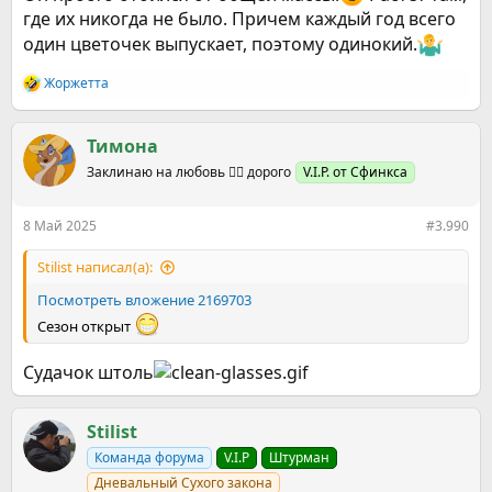
где их никогда не было. Причем каждый год всего
один цветочек выпускает, поэтому одинокий.
Жоржетта
Р
е
а
к
Тимона
ц
Заклинаю на любовь ❤️‍🔥 дорого
V.I.P. от Сфинкса
и
и
:
8 Май 2025
#3.990
Stilist написал(а):
Посмотреть вложение 2169703
Сезон открыт
Судачок штоль
Stilist
Команда форума
V.I.P
Штурман
Дневальный Сухого закона