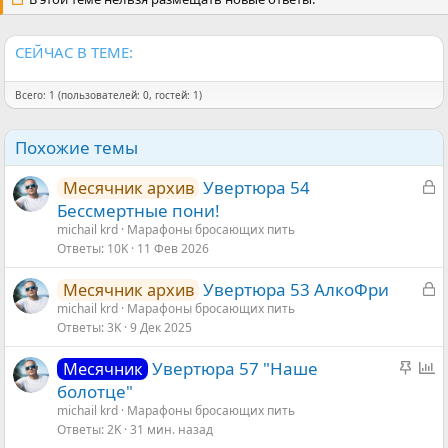
и
:
СЕЙЧАС В ТЕМЕ:
Всего: 1 (пользователей: 0, гостей: 1)
Похожие темы
З
Увертюра 54
Месячник архив
а
Бессмертные пони!
к
michail krd
Марафоны бросающих пить
Ответы
10K
11 Фев 2026
р
ы
З
Увертюра 53 АлкоФри
Месячник архив
т
а
michail krd
Марафоны бросающих пить
а
Ответы
3K
9 Дек 2025
к
р
З
О
Увертюра 57 "Наше
Месячник
ы
а
п
болотце"
т
к
р
michail krd
Марафоны бросающих пить
а
Ответы
2K
31 мин. назад
р
о