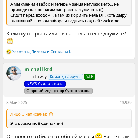
А мы сменили забор и теперь у зайца нет лазов его… не
приходит как по часам завтракать и ужинать (((
Сидит перед входом… а там их кормить нельзя… хоть дыру
выпиливай в новом заборе и надпись над ней : welcome…
Калитку открыть или не настолько ещё дружите?
Жоржетта
,
Тимона
и
Светлана К
Р
е
а
к
michail krd
ц
I'll find a way
Команда форума
V.I.P
и
и
NEWS Сухого закона
:
Старший модератор Сухого закона
8 Май 2025
#3.989
Лицо G написал(а):
Это временно)) одинокий))
Он просто отбился от общей массы.
Растет там,