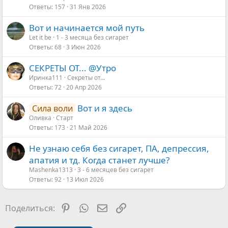
Ответы
157
31 Янв 2026
Вот и начинается мой путь
Let it be
1 - 3 месяца без сигарет
Ответы
68
3 Июн 2026
СЕКРЕТЫ ОТ... @Утро
Иринка111
Секреты от...
Ответы
72
20 Апр 2026
Вот и я здесь
Сила воли
Оливка
Старт
Ответы
173
21 Май 2026
Не узнаю себя без сигарет, ПА, депрессия,
апатия и тд. Когда станет лучше?
Mashenka1313
3 - 6 месяцев без сигарет
Ответы
92
13 Июл 2026
Pinterest
WhatsApp
Электронная почта
Ссылка
Поделиться: