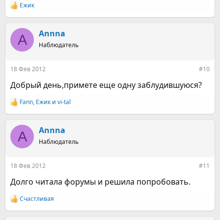
Ежик
Р
е
а
к
Annna
A
ц
Наблюдатель
и
и
:
18 Фев 2012
#10
Добрый день,примете еще одну заблудившуюся?
Fann
,
Ежик
и
vi-tal
Р
е
а
к
Annna
A
ц
Наблюдатель
и
и
:
18 Фев 2012
#11
Долго читала форумы и решила попробовать.
Счастливая
Р
е
а