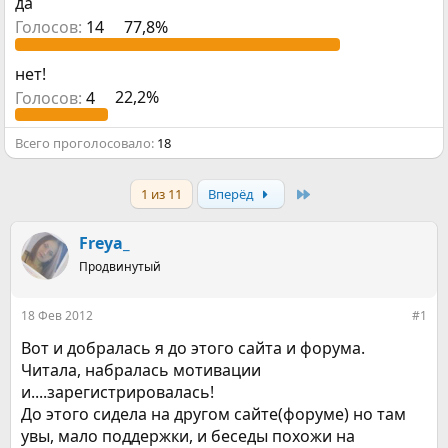
да
р
н
т
а
Голосов:
14
77,8%
е
ч
м
а
нет!
ы
л
а
Голосов:
4
22,2%
Всего проголосовало
18
Last
1 из 11
Вперёд
Freya_
Продвинутый
18 Фев 2012
#1
Вот и добралась я до этого сайта и форума.
Читала, набралась мотивации
и....зарегистрировалась!
До этого сидела на другом сайте(форуме) но там
увы, мало поддержки, и беседы похожи на