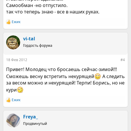
Самообман -но отпустило.
так что теперь знаю - все в наших руках.
Ежик
Р
е
а
к
vi-tal
ц
Гордость форума
и
и
:
18 Фев 2012
#4
Привет! Молодец что бросаешь сейчас-зимой!!!
Сможешь весну встретить некурящей
А следить
за весом можно и некурящей! Терпи! Борись, но не
кури
Ежик
Р
е
а
к
Freya_
ц
Продвинутый
и
и