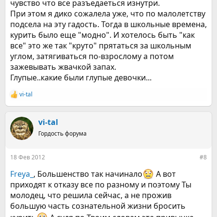
чувство что все разъедаеться изнутри.
При этом я дико сожалела уже, что по малолетству
подсела на эту гадость. Тогда в школьные времена,
курить было еще "модно". И хотелось быть "как
все" это же так "круто" прятаться за школьным
углом, затягиваться по-взрослому а потом
зажевывать жвачкой запах.
Глупые..какие были глупые девочки...
vi-tal
Р
е
а
к
vi-tal
ц
Гордость форума
и
и
:
18 Фев 2012
#8
Freya_
, Большенство так начинало
А вот
приходят к отказу все по разному и поэтому Ты
молодец, что решила сейчас, а не прожив
большую часть сознательной жизни бросить