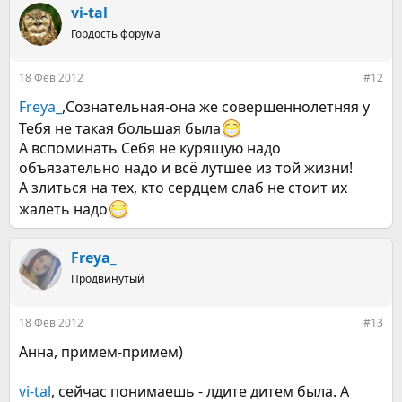
к
vi-tal
ц
Гордость форума
и
и
:
18 Фев 2012
#12
Freya_
,Сознательная-она же совершеннолетняя у
Тебя не такая большая была
А вспоминать Себя не курящую надо
объязательно надо и всё лутшее из той жизни!
А злиться на тех, кто сердцем слаб не стоит их
жалеть надо
Freya_
Продвинутый
18 Фев 2012
#13
Анна, примем-примем)
vi-tal
, сейчас понимаешь - лдите дитем была. А