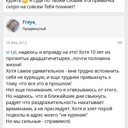
курить
А судя по Твоим словам эта привычка
скоро на совсем Тебя покинет!
Freya_
Продвинутый
18 Фев 2012
#9
vi-tal
, надеюсь и вправду на это! Хотя 10 лет из
прожитых двадцатичетырех...почти половина
жизни!
Хотя самое удивительное - мне трудно вспомнить
себя не курящую, и еще труднее привыкнуть к
тому, что все это в прошлом!
Нет еще понимания, что я отвязываюсь от этого.
Но надеюсь, что в ближайшие дни свыкнусь.
радует что раздражительность накатывает
временами, а не преследует. Хотя и злят порой
подколы в адрес моего "не курения"
Но мы сильные - справимся)