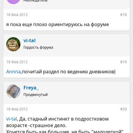
Наблюдатель
и
и
:
18 Фев 2012
#18
я пока еще плохо ориентируюсь на форуме
vi-tal
Гордость форума
18 Фев 2012
#19
Annna
,почитай раздел по ведению дневников)
Freya_
Продвинутый
18 Фев 2012
#20
vi-tal
, Да, стадный инстинкт в подростковом
возрасте -страшное дело.
Хочется быть как большие, не быть "малолеткой".