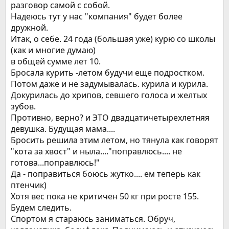
разговор самой с собой.
Надеюсь тут у нас "компания" будет более
дружной.
Итак, о себе. 24 года (большая уже) курю со школы
(как и многие думаю)
в общей сумме лет 10.
Бросала курить -летом будучи еще подростком.
Потом даже и не задумывалась. курила и курила.
Докурилась до хрипов, севшего голоса и желтых
зубов.
Противно, верно? и ЭТО двадцатичетырехлетняя
девушка. Будущая мама....
Бросить решила этим летом, но тянула как говорят
"кота за хвост" и ныла...."поправлюсь.... не
готова...поправлюсь!"
Да - поправиться боюсь жутко.... ем теперь как
птенчик)
Хотя вес пока не критичен 50 кг при росте 155.
Будем следить.
Спортом я стараюсь заниматься. Обруч,