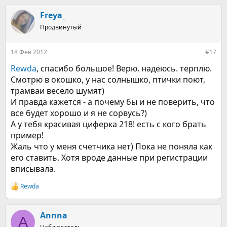
а
к
Freya_
ц
Продвинутый
и
и
:
18 Фев 2012
#17
Rewda
, спасибо большое! Верю. надеюсь. терплю.
Смотрю в окошко, у нас солнышко, птички поют,
трамваи весело шумят)
И правда кажется - а почему бы и не поверить, что
все будет хорошо и я не сорвусь?)
А у тебя красивая циферка 218! есть с кого брать
пример!
Жаль что у меня счетчика нет) Пока не поняла как
его ставить. Хотя вроде данные при регистрации
вписывала.
Rewda
Р
е
а
к
Annna
A
ц