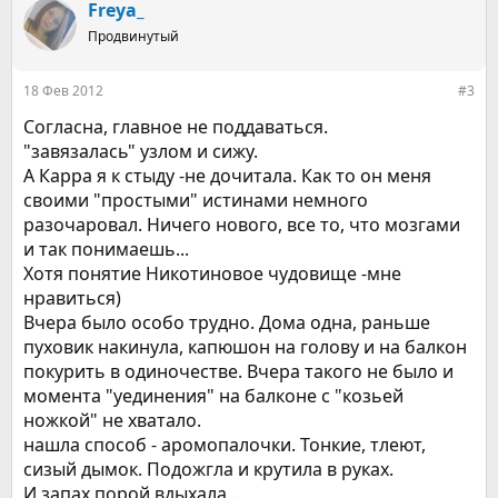
Freya_
Продвинутый
18 Фев 2012
#3
Согласна, главное не поддаваться.
"завязалась" узлом и сижу.
А Карра я к стыду -не дочитала. Как то он меня
своими "простыми" истинами немного
разочаровал. Ничего нового, все то, что мозгами
и так понимаешь...
Хотя понятие Никотиновое чудовище -мне
нравиться)
Вчера было особо трудно. Дома одна, раньше
пуховик накинула, капюшон на голову и на балкон
покурить в одиночестве. Вчера такого не было и
момента "уединения" на балконе с "козьей
ножкой" не хватало.
нашла способ - аромопалочки. Тонкие, тлеют,
сизый дымок. Подожгла и крутила в руках.
И запах порой вдыхала...