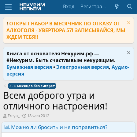
Вход
Регистрация
❗
ОТКРЫТ НАБОР В МЕСЯЧНИК ПО ОТКАЗУ ОТ
АЛКОГОЛЯ - УВЕРТЮРА 57! ЗАПИСЫВАЙСЯ, МЫ
ЖДЕМ ТЕБЯ!!
Книга от основателя Некурим.рф —
#Некурим. Быть счастливым некурящим.
Бумажная версия
•
Электронная версия
,
Аудио-
версия
3 - 6 месяцев без сигарет
Всем доброго утра и
отличного настроения!
А
Д
Freya_
18 Фев 2012
в
а
т
Можно ли бросить и не поправиться?
т
о
а