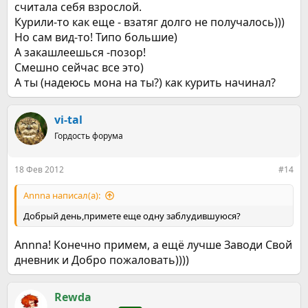
считала себя взрослой.
Курили-то как еще - взатяг долго не получалось)))
Но сам вид-то! Типо большие)
А закашлеешься -позор!
Смешно сейчас все это)
А ты (надеюсь мона на ты?) как курить начинал?
vi-tal
Гордость форума
18 Фев 2012
#14
Annna написал(а):
Добрый день,примете еще одну заблудившуюся?
Аnnna! Конечно примем, а ещё лучше Заводи Свой
дневник и Добро пожаловать))))
Rewda