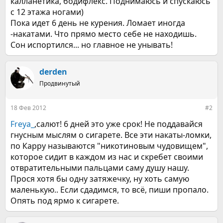
калланетика, бодифлекс. Поднимаюсь и спускаюсь
с 12 этажа ногами)
Пока идет 6 день не курения. Ломает иногда
-накатами. Что прямо место себе не находишь.
Сон испортился... но главное не унывать!
derden
Продвинутый
18 Фев 2012
#2
Freya_
,салют! 6 дней это уже срок! Не поддавайся
гнусным мыслям о сигарете. Все эти накаты-ломки,
по Карру называются "никотиновым чудовищем",
которое сидит в каждом из нас и скребет своими
отвратительными пальцами саму душу нашу.
Прося хотя бы одну затяжечку, ну хоть самую
маленькую.. Если сдадимся, то всё, пиши пропало.
Опять под ярмо к сигарете.