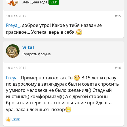
Женщина Года
V.I.P
18 Фев 2012
#15
Freya_
, доброе утро! Какое у тебя название
красивое... Успеха, верь в себя.
vi-tal
Гордость форума
18 Фев 2012
#16
Freya_
,Примерно также как Ты
В 15 лет и сразу
по взрослому в затяг-дурак был и совета спросить
у умного человека не было желания((( Стадный
инстинкт(( комформизм((( А с другой стороны
бросать интересно - это испытание пройдешь-
ура, закашлеешься- позор
Ежик
Р
е