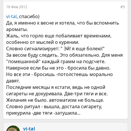
:
18 Фев 2012
#5
vi-tal
, спасибо)
Да, я именно к весне и хотела, что бы вспомнить
ароматы.
Жаль, что горло еще побаливает временами,
особенно от мыслей о курении.
Словно сигнализирует: " Эй! я еще болею!"
За весом буду следить. Это обязательно. Для меня
"помешанной" каждый грамм на подсчете.
Наверное если бы не это - бросила бы давно.
Но все эти - бросишь -потолстеешь морально
давят.
Последние месяцы я кстати, ведь не одной
сигареты не докуривала. Две-три тяги и все.
Желания не было. автоматизм не больще.
Словно ритуал - вышла, достала сигарету,
прикурила -две тяги -затушила...
vi-tal