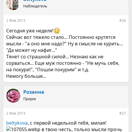
Наблюдатель
2 Фев 2013
#26
Сегодня уже неделя!
Сейчас вот тяжело стало... Постоянно крутятся
мысли - "а оно мне надо?" Ну в смысле не курить...
"Да может ну нафиг..."
Тянет со страшной силой... Незнаю как не
сорваться... Еще муж постоянно - "Не мучь себя,
на покури!", "Пошли покурим" и т.д.
Немогу больше...
Розанна
Пророк
2 Фев 2013
#27
beltykova
, с первой неделькой тебя, милая!
в твою честь, только мысли прочь