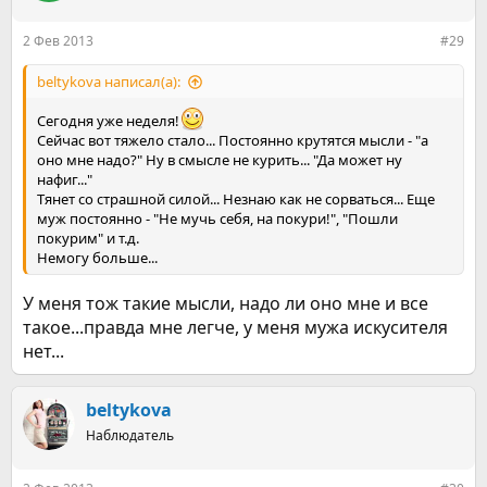
2 Фев 2013
#29
beltykova написал(а):
Сегодня уже неделя!
Сейчас вот тяжело стало... Постоянно крутятся мысли - "а
оно мне надо?" Ну в смысле не курить... "Да может ну
нафиг..."
Тянет со страшной силой... Незнаю как не сорваться... Еще
муж постоянно - "Не мучь себя, на покури!", "Пошли
покурим" и т.д.
Немогу больше...
У меня тож такие мысли, надо ли оно мне и все
такое...правда мне легче, у меня мужа искусителя
нет...
beltykova
Наблюдатель