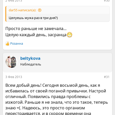
2 Фев 2013
#30
dar55 написал(а):
Целуешь мужа раз в три дня?)
Просто раньше не замечала...
Целую каждый день, засранца
Розанна
Р
е
а
к
beltykova
ц
Наблюдатель
и
и
:
3 Фев 2013
#31
Всем добый день! Сегодня восьмой день, как я
исбавилась от своей поганой привычки. Настрой
отличный. Появились правда проблемы с
изжогой. Раньше я не знала, что это такое, теперь
знаю =(. Надеюсь, это просто организм
перестраивается, и в скором времени она