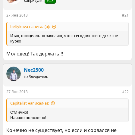
е
Капризуля!
ч
V.I.P
м
а
ы
л
27 Янв 2013
#21
а
beltykova написал(а):
Итак, официально заявляю, что с сегодняшнего дня я не
курю!
Молодец! Так держать!!!
Nec2500
Наблюдатель
27 Янв 2013
#22
Capitalist написал(а):
Отлично!
Начало положено!
Конечно не существует, но если и сорвался не