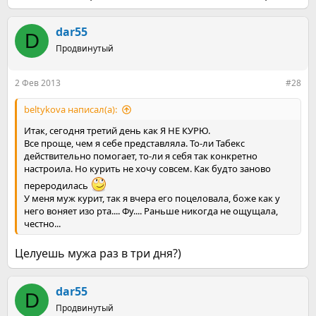
dar55
D
Продвинутый
2 Фев 2013
#28
beltykova написал(а):
Итак, сегодня третий день как Я НЕ КУРЮ.
Все проще, чем я себе представляла. То-ли Табекс
действительно помогает, то-ли я себя так конкретно
настроила. Но курить не хочу совсем. Как будто заново
переродилась
У меня муж курит, так я вчера его поцеловала, боже как у
него воняет изо рта.... Фу.... Раньше никогда не ощущала,
честно...
Целуешь мужа раз в три дня?)
dar55
D
Продвинутый