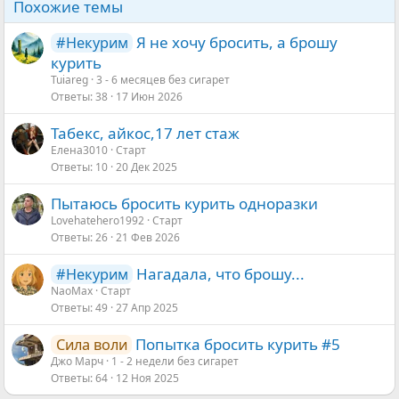
Похожие темы
Я не хочу бросить, а брошу
#Некурим
курить
Tuiareg
3 - 6 месяцев без сигарет
Ответы
38
17 Июн 2026
Табекс, айкос,17 лет стаж
Елена3010
Старт
Ответы
10
20 Дек 2025
Пытаюсь бросить курить одноразки
Lovehatehero1992
Старт
Ответы
26
21 Фев 2026
Нагадала, что брошу...
#Некурим
NaoMax
Старт
Ответы
49
27 Апр 2025
Попытка бросить курить #5
Сила воли
Джо Марч
1 - 2 недели без сигарет
Ответы
64
12 Ноя 2025