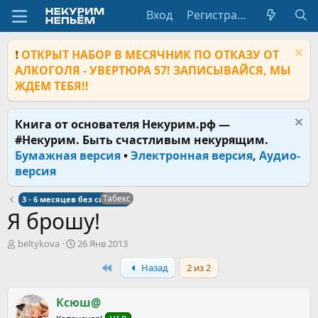
Вход
Регистрация
❗
ОТКРЫТ НАБОР В МЕСЯЧНИК ПО ОТКАЗУ ОТ
АЛКОГОЛЯ - УВЕРТЮРА 57! ЗАПИСЫВАЙСЯ, МЫ
ЖДЕМ ТЕБЯ!!
Книга от основателя Некурим.рф —
#Некурим. Быть счастливым некурящим.
Бумажная версия
•
Электронная версия
,
Аудио-
версия
Табекс
3 - 6 месяцев без сигарет
Я брошу!
А
Д
beltykova
26 Янв 2013
в
а
First
Назад
2 из 2
т
т
о
а
р
н
Ксюш@
т
а