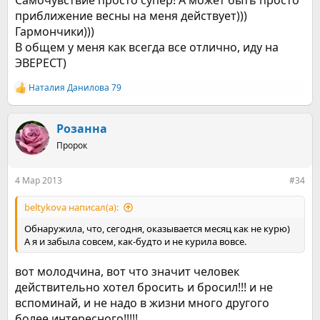
Самочувствие просто супер! А может быть просто
приближение весны на меня действует)))
Гармончики)))
В общем у меня как всегда все отлично, иду на
ЭВЕРЕСТ)
Наталия Данилова 79
Р
е
а
к
Розанна
ц
Пророк
и
и
:
4 Мар 2013
#34
beltykova написал(а):
Обнаружила, что, сегодня, оказывается месяц как не курю)
А я и забыла совсем, как-будто и не курила вовсе.
вот молодчина, вот что значит человек
действительно хотел бросить и бросил!!! и не
вспоминай, и не надо в жизни много другого
более интересного!!!!!