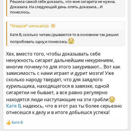
Решила самой себе доказать, что мне сигарета не нужна.
Доказала. На следующий день опять доказала... И
понеслось.
*Маруся* написал(а):
Катя В, сколько читаю,срываются то в основном так,решил
попробовать одну,и понеслась
Хех, вместо того, чтобы доказывать себе
ненужность сигарет дальнейшим некурением,
многие почему-то для этого закуривают... Вот как
зависимость с нами играет и дурит мозги! Уже
сколько народу твердят, что для заядлого
курильщика, находящегося в завязке, одной
сигаретки не бывает, а все равно регулярно
находятся люди наступающие на эти грабли
Катя В
, надеюсь, что в этот раз ты более серьезно
отнесешся к делу и в итоге добьешся успеха!
Катя В
Р
е