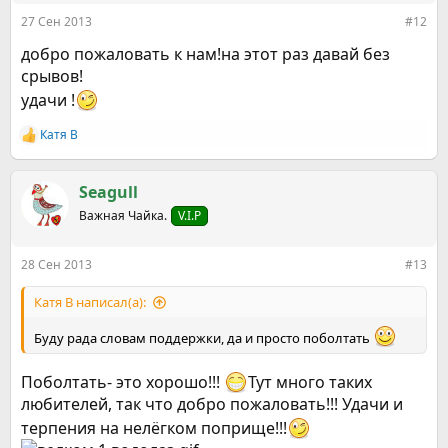
:
27 Сен 2013
#12
добро пожаловать к нам!на этот раз давай без
срывов!
удачи !
Катя В
Р
е
а
к
Seagull
ц
Важная Чайка.
V.I.P
и
и
:
28 Сен 2013
#13
Катя В написал(а):
Буду рада словам поддержки, да и просто поболтать
Поболтать- это хорошо!!!
Тут много таких
любителей, так что добро пожаловать!!! Удачи и
терпения на нелёгком поприще!!!