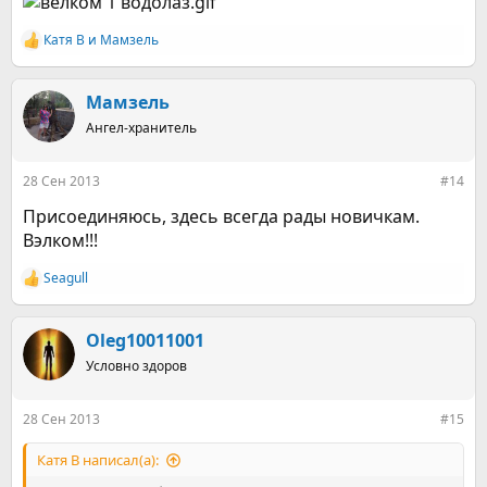
Катя В
и
Мамзель
Р
е
а
к
Мамзель
ц
Ангел-хранитель
и
и
:
28 Сен 2013
#14
Присоединяюсь, здесь всегда рады новичкам.
Вэлком!!!
Seagull
Р
е
а
к
Oleg10011001
ц
Условно здоров
и
и
:
28 Сен 2013
#15
Катя В написал(а):