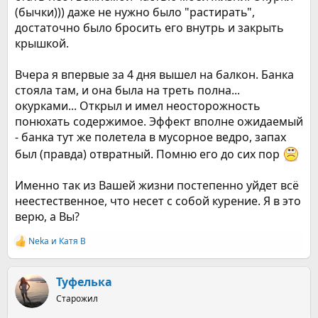
(бычки))) даже не нужно было "растирать",
достаточно было бросить его внутрь и закрыть
крышкой.
Вчера я впервые за 4 дня вышел на балкон. Банка
стояла там, и она была на треть полна...
окурками... Открыл и имел неосторожность
понюхать содержимое. Эффект вполне ожидаемый
- банка тут же полетела в мусорное ведро, запах
был (правда) отвратный. Помню его до сих пор
Именно так из Вашей жизни постепенно уйдет всё
неестественное, что несет с собой курение. Я в это
верю, а Вы?
Neka
и
Катя В
Р
е
а
к
Туфелька
ц
Старожил
и
и