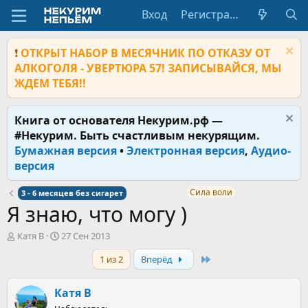
Вход
Регистрация
❗
ОТКРЫТ НАБОР В МЕСЯЧНИК ПО ОТКАЗУ ОТ
АЛКОГОЛЯ - УВЕРТЮРА 57! ЗАПИСЫВАЙСЯ, МЫ
ЖДЕМ ТЕБЯ!!
Книга от основателя Некурим.рф —
#Некурим. Быть счастливым некурящим.
Бумажная версия
•
Электронная версия
,
Аудио-
версия
Сила воли
3 - 6 месяцев без сигарет
Я знаю, что могу )
А
Д
Катя В
27 Сен 2013
в
а
Last
1 из 2
Вперёд
т
т
о
а
р
н
Катя В
т
а