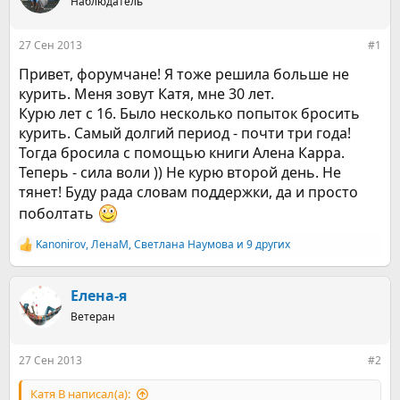
е
Наблюдатель
ч
м
а
ы
л
27 Сен 2013
#1
а
Привет, форумчане! Я тоже решила больше не
курить. Меня зовут Катя, мне 30 лет.
Курю лет с 16. Было несколько попыток бросить
курить. Самый долгий период - почти три года!
Тогда бросила с помощью книги Алена Карра.
Теперь - сила воли )) Не курю второй день. Не
тянет! Буду рада словам поддержки, да и просто
поболтать
Kanonirov
,
ЛенаМ
,
Светлана Наумова
и 9 других
Р
е
а
к
Елена-я
ц
Ветеран
и
и
:
27 Сен 2013
#2
Катя В написал(а):