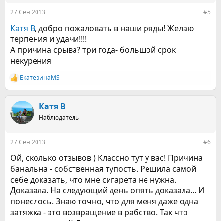
:
27 Сен 2013
#5
Катя В
, добро пожаловать в наши ряды! Желаю
терпения и удачи!!!!
А причина срыва? три года- большой срок
некурения
ЕкатеринаMS
Р
е
а
к
Катя В
ц
Наблюдатель
и
и
:
27 Сен 2013
#6
Ой, сколько отзывов ) Классно тут у вас! Причина
банальна - собственная тупость. Решила самой
себе доказать, что мне сигарета не нужна.
Доказала. На следующий день опять доказала... И
понеслось. Знаю точно, что для меня даже одна
затяжка - это возвращение в рабство. Так что