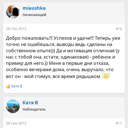
а
к
miaushka
ц
Начинающий
и
и
:
28 Сен 2013
#16
Добро пожаловать!!! Успехов и удачи!!! Теперь уже
точно не ошибешься, выводы ведь сделаны на
собственном опыте))) Да и мотивация отличная (у
нас с тобой она, кстати, одинаковая) - ребенок и
пример для него.)) Меня в первые дни отказа,
особенно вечерами дома, очень выручало, что
вот он - мой стимул, все время рядышком
Катя В
Р
е
а
к
Катя В
ц
Наблюдатель
и
и
:
28 Сен 2013
#17