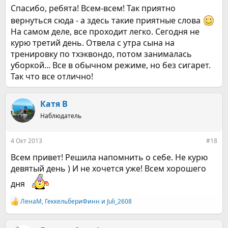
Спасибо, ребята! Всем-всем! Так приятно
вернуться сюда - а здесь такие приятные слова
На самом деле, все проходит легко. Сегодня не
курю третий день. Отвела с утра сына на
тренировку по тхэквондо, потом занималась
уборкой... Все в обычном режиме, но без сигарет.
Так что все отлично!
Катя В
Наблюдатель
4 Окт 2013
#18
Всем привет! Решила напомнить о себе. Не курю
девятый день ) И не хочется уже! Всем хорошего
дня
ЛенаМ
,
ГеккельбериФинн
и
Juli_2608
Р
е
а