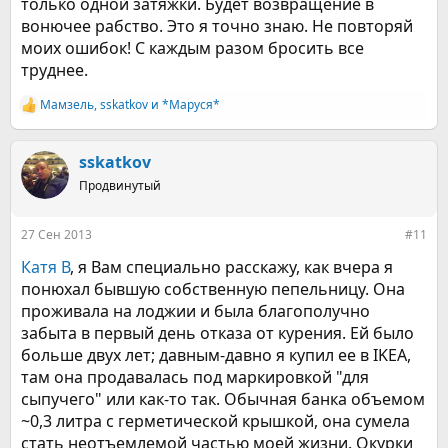
только одной затяжки. Будет возвращение в
вонючее рабство. Это я точно знаю. Не повторяй
моих ошибок! С каждым разом бросить все
труднее.
Мамзель
,
sskatkov
и
*Маруся*
Р
е
а
к
sskatkov
ц
Продвинутый
и
и
:
27 Сен 2013
#11
Катя В
, я Вам специально расскажу, как вчера я
понюхал бывшую собственную пепельницу. Она
проживала на лоджии и была благополучно
забыта в первый день отказа от курения. Ей было
больше двух лет; давным-давно я купил ее в IKEA,
там она продавалась под маркировкой "для
сыпучего" или как-то так. Обычная банка объемом
~0,3 литра с герметической крышкой, она сумела
стать неотъемлемой частью моей жизни. Окурки