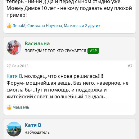
теперь - ни-ни )) Да и перед сыном стыдно уже.
Моему Димке 10 лет - не хочу подавать ему плохой
пример!
ЛенаМ
,
Светлана Наумова
,
Мамзель
и 2 других
Р
е
а
к
Васильна
ц
ПОБЕЖДАЕТ ТОТ, КТО СРАЖАЕТСЯ
V.I.P
и
и
:
27 Сен 2013
#7
Катя В
, молодец, что снова решилась!!!!
Форум- мощнейшая вещь. Без него, наверное, не
смогла бы ..Тут и помощь, и поддержка и
житейский совет, и волшебный пендаль...
Мамзель
Р
е
а
к
Катя В
ц
Наблюдатель
и