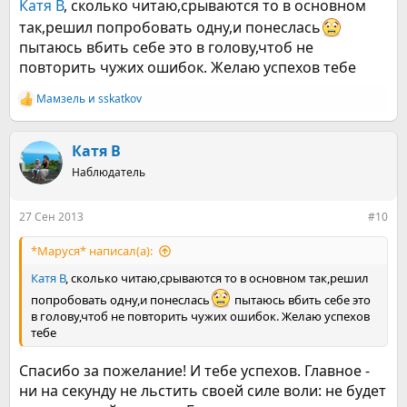
Катя В
, сколько читаю,срываются то в основном
так,решил попробовать одну,и понеслась
пытаюсь вбить себе это в голову,чтоб не
повторить чужих ошибок. Желаю успехов тебе
Мамзель
и
sskatkov
Р
е
а
к
Катя В
ц
Наблюдатель
и
и
:
27 Сен 2013
#10
*Маруся* написал(а):
Катя В
, сколько читаю,срываются то в основном так,решил
попробовать одну,и понеслась
пытаюсь вбить себе это
в голову,чтоб не повторить чужих ошибок. Желаю успехов
тебе
Спасибо за пожелание! И тебе успехов. Главное -
ни на секунду не льстить своей силе воли: не будет