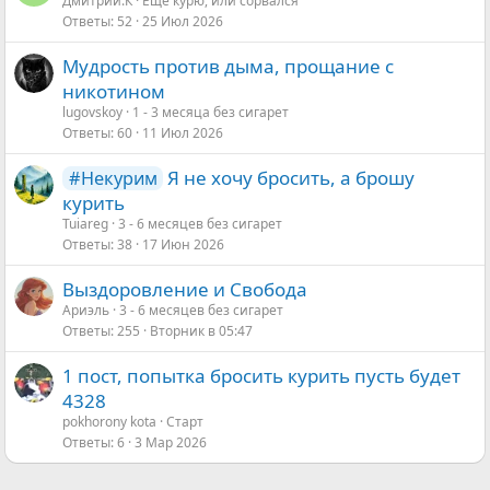
Дмитрий.К
Еще курю, или сорвался
Ответы
52
25 Июл 2026
Мудрость против дыма, прощание с
никотином
lugovskoy
1 - 3 месяца без сигарет
Ответы
60
11 Июл 2026
Я не хочу бросить, а брошу
#Некурим
курить
Tuiareg
3 - 6 месяцев без сигарет
Ответы
38
17 Июн 2026
Выздоровление и Свобода
Ариэль
3 - 6 месяцев без сигарет
Ответы
255
Вторник в 05:47
1 пост, попытка бросить курить пусть будет
4328
pokhorony kota
Старт
Ответы
6
3 Мар 2026