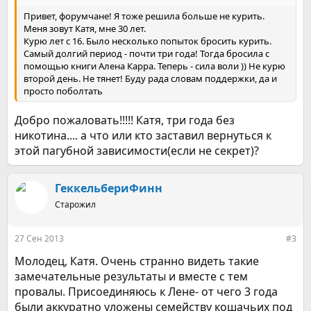
Привет, форумчане! Я тоже решила больше не курить.
Меня зовут Катя, мне 30 лет.
Курю лет с 16. Было несколько попыток бросить курить.
Самый долгий период - почти три года! Тогда бросила с
помощью книги Алена Карра. Теперь - сила воли )) Не курю
второй день. Не тянет! Буду рада словам поддержки, да и
просто поболтать
Добро пожаловать!!!!! Катя, три года без
никотина.... а что или кто заставил вернуться к
этой пагубной зависимости(если не секрет)?
ГеккельбериФинн
Старожил
27 Сен 2013
#3
Молодец, Катя. Очень странно видеть такие
замечательные результаты и вместе с тем
провалы. Присоединяюсь к Лене- от чего 3 года
были аккуратно уложены семейству кошачьих под