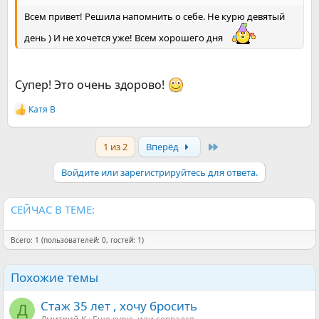
Всем привет! Решила напомнить о себе. Не курю девятый
день ) И не хочется уже! Всем хорошего дня
Супер! Это очень здорово!
Катя В
Р
е
а
Last
1 из 2
Вперёд
к
ц
и
Войдите или зарегистрируйтесь для ответа.
и
:
СЕЙЧАС В ТЕМЕ:
Всего: 1 (пользователей: 0, гостей: 1)
Похожие темы
Стаж 35 лет , хочу бросить
Д