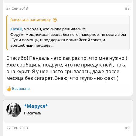
и
:
27 Сен 2013
#8
Васильна написал(а):
Катя В
, молодец, что снова решилась!!!!
Форум- мощнейшая вещь. Без него, наверное, не смогла бы
..Тут и помощь, и поддержка и житейский совет, и
волшебный пендаль...
Спасибо! Пендаль - это как раз то, что мне нужно )
Уже сообщила подруге, что не приеду к ней , пока
она курит. Я у нее часто срывалась, даже после
месяца без сигарет. Знаю, что глупо - но факт (
Васильна
Р
е
а
к
*Маруся*
ц
Писатель
и
и
:
27 Сен 2013
#9