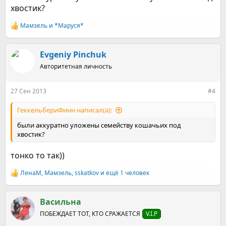
хвостик?
Мамзель
и
*Маруся*
Р
е
а
к
Evgeniy Pinchuk
ц
Авторитетная личность
и
и
:
27 Сен 2013
#4
ГеккельбериФинн написал(а):
были аккуратно уложены семейству кошачьих под
хвостик?
тонко то так))
ЛенаМ
,
Мамзель
,
sskatkov
и ещё 1 человек
Р
е
а
к
Васильна
ц
ПОБЕЖДАЕТ ТОТ, КТО СРАЖАЕТСЯ
V.I.P
и
и