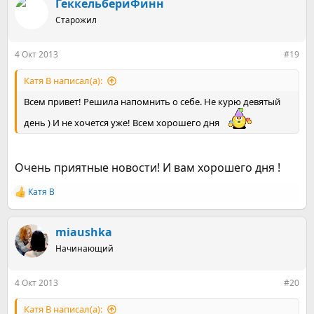
к
ГеккельбериФинн
ц
Старожил
и
и
:
4 Окт 2013
#19
Катя В написал(а):
Всем привет! Решила напомнить о себе. Не курю девятый
день ) И не хочется уже! Всем хорошего дня
Очень приятные новости! И вам хорошего дня !
Катя В
Р
е
а
к
miaushka
ц
Начинающий
и
и
:
4 Окт 2013
#20
Катя В написал(а):