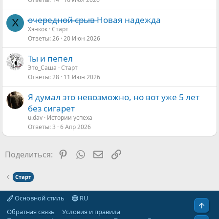
о̶ч̶е̶р̶е̶д̶н̶о̶й̶ ̶̶с̶р̶ы̶в̶ Новая надежда
Х
Хэнкок
Старт
Ответы
26
20 Июн 2026
Ты и пепел
Это_Саша
Старт
Ответы
28
11 Июн 2026
Я думал это невозможно, но вот уже 5 лет
без сигарет
u.dav
Истории успеха
Ответы
3
6 Апр 2026
Pinterest
WhatsApp
Электронная почта
Ссылка
Поделиться:
Старт
Основной стиль
RU
Свер
Обратная связь
Условия и правила