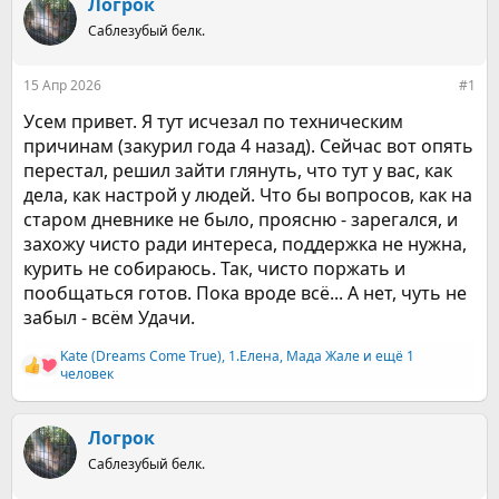
е
Логрок
ч
м
а
Саблезубый белк.
ы
л
а
15 Апр 2026
#1
Усем привет. Я тут исчезал по техническим
причинам (закурил года 4 назад). Сейчас вот опять
перестал, решил зайти глянуть, что тут у вас, как
дела, как настрой у людей. Что бы вопросов, как на
старом дневнике не было, проясню - зарегался, и
захожу чисто ради интереса, поддержка не нужна,
курить не собираюсь. Так, чисто поржать и
пообщаться готов. Пока вроде всё... А нет, чуть не
забыл - всём Удачи.
Kate (Dreams Come True)
,
1.Елена
,
Мада Жале
и ещё 1
Р
человек
е
а
к
Логрок
ц
и
Саблезубый белк.
и
: