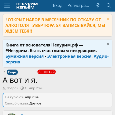
Вход
Регистрация
❗
ОТКРЫТ НАБОР В МЕСЯЧНИК ПО ОТКАЗУ ОТ
АЛКОГОЛЯ - УВЕРТЮРА 57! ЗАПИСЫВАЙСЯ, МЫ
ЖДЕМ ТЕБЯ!!
Книга от основателя Некурим.рф —
#Некурим. Быть счастливым некурящим.
Бумажная версия
•
Электронная версия
,
Аудио-
версия
Авторский
Старт
А вот и я.
А
Д
Логрок
15 Апр 2026
в
а
Не курю с
т
6 Апр 2026
т
о
а
Способ отказа
Другое
р
н
т
а