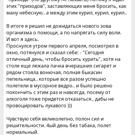
этих "приходов", заставляющих меня бросить, как
ману небесную.. а между этим курил, курил, курил..
В итоге я решил не дожидаться нового зова
организма о помощи, а по напрягать силу воли.
И вот я здесь.
Проснулся утром первого апреля, посмотрел в
окно, потянулся и сказал себе: - "Сегодня
отличный день, чтобы бросить курить", хотя на
столе еще лежала пачка вчерашних сигарет и
рядом стояла вонючая, полная быкасин
пепельница.. которые все разом успешно
полетели в мусорное ведро.. и было решено
покончить с этим раз и навсегда, посему от
алкоголя тоже придется отказаться.. дабы не
провоцировать лукавого )))
Чувствую себя великолепно, полон сил и
решительности. 4ый день без табака, полет
нормальный.