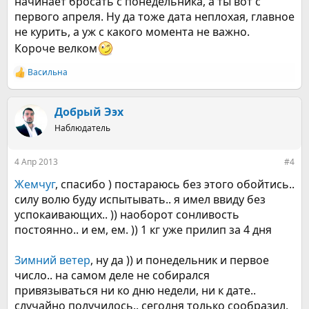
начинает бросать с понедельника, а ты вот с
первого апреля. Ну да тоже дата неплохая, главное
не курить, а уж с какого момента не важно.
Короче велком
Васильна
Р
е
а
к
Добрый Ээх
ц
Наблюдатель
и
и
:
4 Апр 2013
#4
Жемчуг
, спасибо ) постараюсь без этого обойтись..
силу волю буду испытывать.. я имел ввиду без
успокаивающих.. )) наоборот сонливость
постоянно.. и ем, ем. )) 1 кг уже прилип за 4 дня
Зимний ветер
, ну да )) и понедельник и первое
число.. на самом деле не собирался
привязываться ни ко дню недели, ни к дате..
случайно получилось.. сегодня только сообразил,