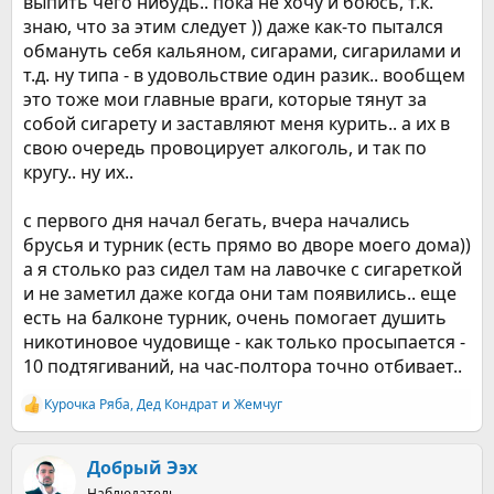
выпить чего нибудь.. пока не хочу и боюсь, т.к.
знаю, что за этим следует )) даже как-то пытался
обмануть себя кальяном, сигарами, сигарилами и
т.д. ну типа - в удовольствие один разик.. вообщем
это тоже мои главные враги, которые тянут за
собой сигарету и заставляют меня курить.. а их в
свою очередь провоцирует алкоголь, и так по
кругу.. ну их..
с первого дня начал бегать, вчера начались
брусья и турник (есть прямо во дворе моего дома))
а я столько раз сидел там на лавочке с сигареткой
и не заметил даже когда они там появились.. еще
есть на балконе турник, очень помогает душить
никотиновое чудовище - как только просыпается -
10 подтягиваний, на час-полтора точно отбивает..
Курочка Ряба
,
Дед Кондрат
и
Жемчуг
Р
е
а
к
Добрый Ээх
ц
Наблюдатель