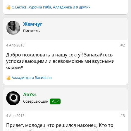
O.Lechkа
,
Курочка Ряба
,
Алладинка
и 9 других
Р
е
а
к
Жемчуг
ц
Писатель
и
и
:
4 Апр 2013
#2
Добро пожаловать в нашу секту!! Запасайтесь
успокаивающими и всевозможными вкусными
чаями!!
Алладинка
и
Васильна
Р
е
а
к
AbYss
ц
Созерцающий
V.I.P
и
и
:
4 Апр 2013
#3
Привет, молодец что решился наконец. Кто то