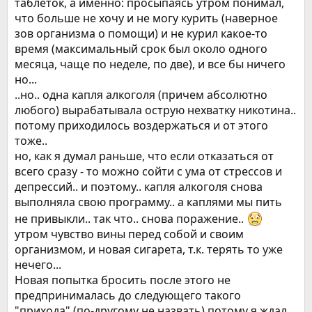
таблеток, а именно: просыпаясь утром понимал,
что больше не хочу и не могу курить (наверное
зов организма о помощи) и не курил какое-то
время (максимальный срок был около одного
месяца, чаще по неделе, по две), и все бы ничего
но...
..но.. одна капля алкоголя (причем абсолютно
любого) вырабатывала острую нехватку никотина..
потому приходилось воздержаться и от этого
тоже..
но, как я думал раньше, что если отказаться от
всего сразу - то можно сойти с ума от стрессов и
депрессий.. и поэтому.. капля алкоголя снова
выполняла свою программу.. а каплями мы пить
не привыкли.. так что.. снова поражение..
утром чувство вины перед собой и своим
организмом, и новая сигарета, т.к. терять то уже
нечего...
Новая попытка бросить после этого не
предпринималась до следующего такого
"прихода" (по-другому не назвать) потому я ждал