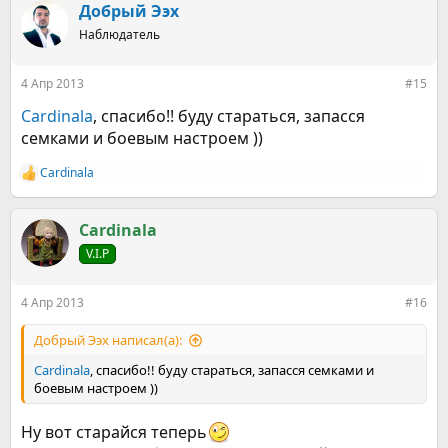
Добрый Ээх
Наблюдатель
4 Апр 2013
#15
Cardinala
, спасибо!! буду стараться, запасся
семками и боевым настроем ))
Cardinala
Р
е
а
к
Cardinala
ц
V.I.P
и
и
:
4 Апр 2013
#16
Добрый Ээх написал(а):
Cardinala
, спасибо!! буду стараться, запасся семками и
боевым настроем ))
Ну вот старайся теперь