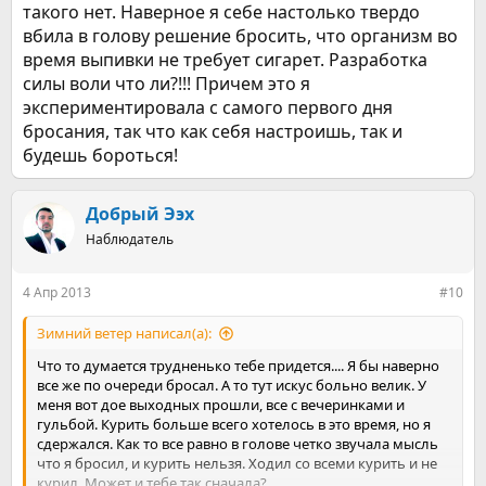
такого нет. Наверное я себе настолько твердо
вбила в голову решение бросить, что организм во
время выпивки не требует сигарет. Разработка
силы воли что ли?!!! Причем это я
экспериментировала с самого первого дня
бросания, так что как себя настроишь, так и
будешь бороться!
Добрый Ээх
Наблюдатель
4 Апр 2013
#10
Зимний ветер написал(а):
Что то думается трудненько тебе придется.... Я бы наверно
все же по очереди бросал. А то тут искус больно велик. У
меня вот дое выходных прошли, все с вечеринками и
гульбой. Курить больше всего хотелось в это время, но я
сдержался. Как то все равно в голове четко звучала мысль
что я бросил, и курить нельзя. Ходил со всеми курить и не
курил. Может и тебе так сначала?