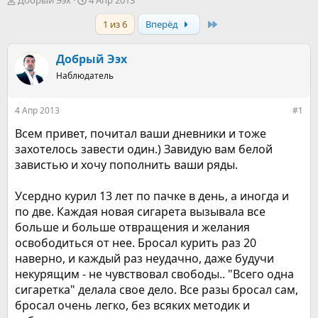
Добрый Ээх
4 Апр 2013
в
а
Last
1 из 6
Вперёд
т
т
о
а
р
н
Добрый Ээх
т
а
е
Наблюдатель
ч
м
а
ы
л
4 Апр 2013
#1
а
Всем привет, почитал ваши дневники и тоже
захотелось завести один.) Завидую вам белой
завистью и хочу пополнить ваши ряды.
Усердно курил 13 лет по пачке в день, а иногда и
по две. Каждая новая сигарета вызывала все
больше и больше отвращения и желания
освободиться от нее. Бросал курить раз 20
наверно, и каждый раз неудачно, даже будучи
некурящим - не чувствовал свободы.. "Всего одна
сигаретка" делала свое дело. Все разы бросал сам,
бросал очень легко, без всяких методик и