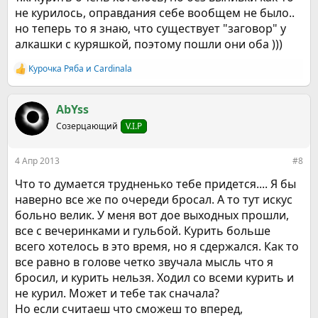
не курилось, оправдания себе вообщем не было..
но теперь то я знаю, что существует "заговор" у
алкашки с куряшкой, поэтому пошли они оба )))
Курочка Ряба
и
Cardinala
Р
е
а
к
AbYss
ц
Созерцающий
V.I.P
и
и
:
4 Апр 2013
#8
Что то думается трудненько тебе придется.... Я бы
наверно все же по очереди бросал. А то тут искус
больно велик. У меня вот дое выходных прошли,
все с вечеринками и гульбой. Курить больше
всего хотелось в это время, но я сдержался. Как то
все равно в голове четко звучала мысль что я
бросил, и курить нельзя. Ходил со всеми курить и
не курил. Может и тебе так сначала?
Но если считаеш что сможеш то вперед,