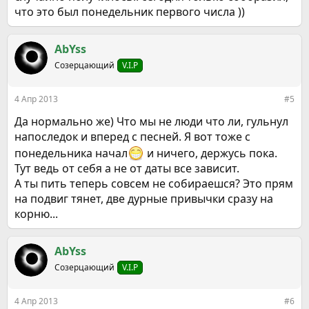
что это был понедельник первого числа ))
AbYss
Созерцающий
V.I.P
4 Апр 2013
#5
Да нормально же) Что мы не люди что ли, гульнул
напоследок и вперед с песней. Я вот тоже с
понедельника начал
и ничего, держусь пока.
Тут ведь от себя а не от даты все зависит.
А ты пить теперь совсем не собираешся? Это прям
на подвиг тянет, две дурные привычки сразу на
корню...
AbYss
Созерцающий
V.I.P
4 Апр 2013
#6