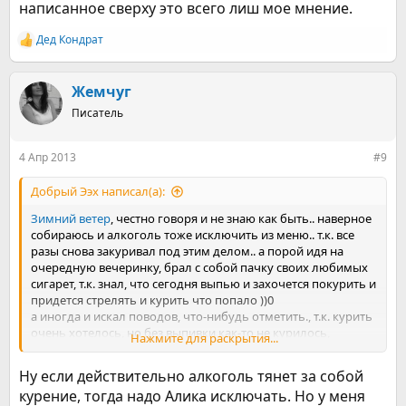
написанное сверху это всего лиш мое мнение.
Дед Кондрат
Р
е
а
к
Жемчуг
ц
Писатель
и
и
:
4 Апр 2013
#9
Добрый Ээх написал(а):
Зимний ветер
, честно говоря и не знаю как быть.. наверное
собираюсь и алкоголь тоже исключить из меню.. т.к. все
разы снова закуривал под этим делом.. а порой идя на
очередную вечеринку, брал с собой пачку своих любимых
сигарет, т.к. знал, что сегодня выпью и захочется покурить и
придется стрелять и курить что попало ))0
а иногда и искал поводов, что-нибудь отметить., т.к. курить
очень хотелось, но без выпивки как-то не курилось,
Нажмите для раскрытия...
оправдания себе вообщем не было..
но теперь то я знаю, что существует "заговор" у алкашки с
Ну если действительно алкоголь тянет за собой
куряшкой, поэтому пошли они оба )))
курение, тогда надо Алика исключать. Но у меня