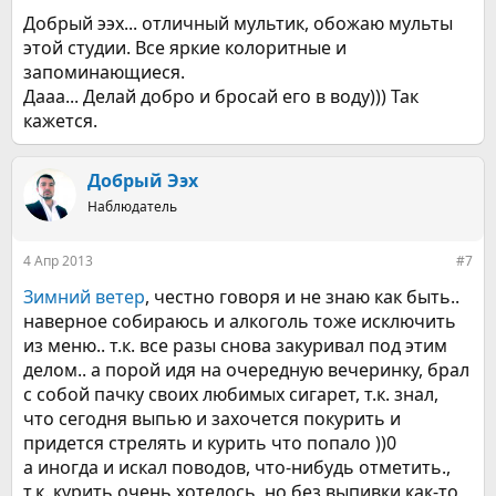
Добрый ээх... отличный мультик, обожаю мульты
этой студии. Все яркие колоритные и
запоминающиеся.
Дааа... Делай добро и бросай его в воду))) Так
кажется.
Добрый Ээх
Наблюдатель
4 Апр 2013
#7
Зимний ветер
, честно говоря и не знаю как быть..
наверное собираюсь и алкоголь тоже исключить
из меню.. т.к. все разы снова закуривал под этим
делом.. а порой идя на очередную вечеринку, брал
с собой пачку своих любимых сигарет, т.к. знал,
что сегодня выпью и захочется покурить и
придется стрелять и курить что попало ))0
а иногда и искал поводов, что-нибудь отметить.,
т.к. курить очень хотелось, но без выпивки как-то