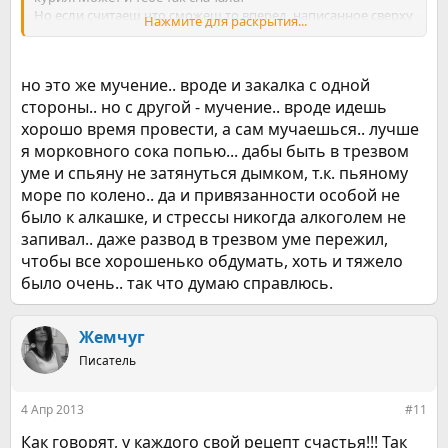
Но если считаеш что сможеш то вперед, написанное сверху
Нажмите для раскрытия...
это всего лиш мое мнение.
но это же мучение.. вроде и закалка с одной
стороны.. но с другой - мучение.. вроде идешь
хорошо время провести, а сам мучаешься.. лучше
я морковного сока попью... дабы быть в трезвом
уме и спьяну не затянуться дымком, т.к. пьяному
море по колено.. да и привязанности особой не
было к алкашке, и стрессы никогда алкоголем не
запивал.. даже развод в трезвом уме пережил,
чтобы все хорошенько обдумать, хоть и тяжело
было очень.. так что думаю справлюсь.
Жемчуг
Писатель
4 Апр 2013
#11
Как говорят, у каждого свой рецепт счастья!!! Так