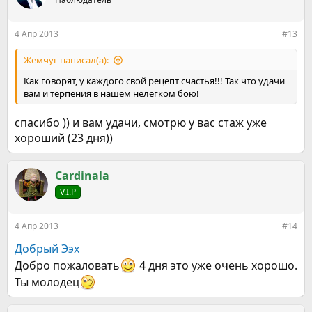
и
и
:
4 Апр 2013
#13
Жемчуг написал(а):
Как говорят, у каждого свой рецепт счастья!!! Так что удачи
вам и терпения в нашем нелегком бою!
спасибо )) и вам удачи, смотрю у вас стаж уже
хороший (23 дня))
Cardinala
V.I.P
4 Апр 2013
#14
Добрый Ээх
Добро пожаловать
4 дня это уже очень хорошо.
Ты молодец