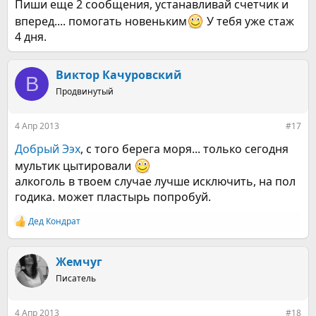
Пиши еще 2 сообщения, устанавливай счетчик и
вперед.... помогать новеньким
У тебя уже стаж
4 дня.
Виктор Качуровский
В
Продвинутый
4 Апр 2013
#17
Добрый Ээх
, с того берега моря... только сегодня
мультик цытировали
алкоголь в твоем случае лучше исключить, на пол
годика. может пластырь попробуй.
Дед Кондрат
Р
е
а
к
Жемчуг
ц
Писатель
и
и
:
4 Апр 2013
#18