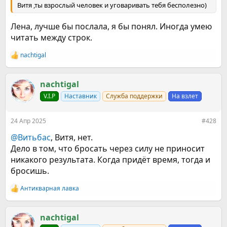
Витя ,ты взрослый человек и уговаривать тебя бесполезно)
Лена, лучше бы послала, я бы понял. Иногда умею
читать между строк.
nachtigal
Р
е
а
к
nachtigal
ц
V.I.P
Наставник
Служба поддержки
На взлет
и
и
:
24 Апр 2025
#428
@Витьбас
, Витя, нет.
Дело в том, что бросать через силу не приносит
никакого результата. Когда придёт время, тогда и
бросишь.
Антикварная лавка
Р
е
а
к
nachtigal
ц