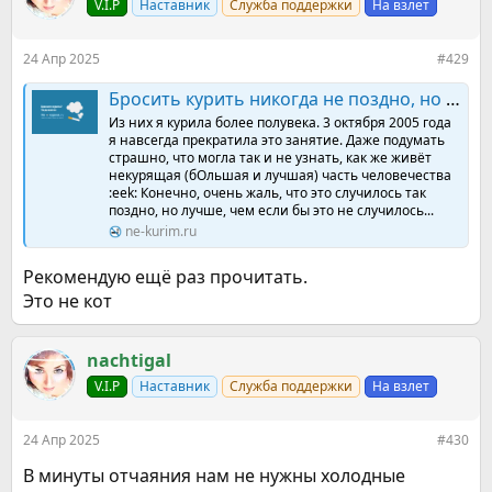
V.I.P
Наставник
Служба поддержки
На взлет
и
и
:
24 Апр 2025
#429
Бросить курить никогда не поздно, но лучше - пораньше...
Из них я курила более полувека. 3 октября 2005 года
я навсегда прекратила это занятие. Даже подумать
страшно, что могла так и не узнать, как же живёт
некурящая (бОльшая и лучшая) часть человечества
:eek: Конечно, очень жаль, что это случилось так
поздно, но лучше, чем если бы это не случилось...
ne-kurim.ru
Рекомендую ещё раз прочитать.
Это не кот
nachtigal
V.I.P
Наставник
Служба поддержки
На взлет
24 Апр 2025
#430
В минуты отчаяния нам не нужны холодные