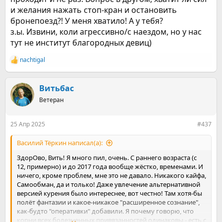
и желания нажать стоп-кран и остановить
бронепоезд?! У меня хватило! А у тебя?
з.ы. Извини, коли агрессивно/с наездом, но у нас
тут не институт благородных девиц)
nachtigal
Р
е
а
к
Витьбас
ц
Ветеран
и
и
:
25 Апр 2025
#437
Василий Тёркин написал(а):
ЗдорОво, Вить! Я много пил, очень. С раннего возраста (с
12, примерно) и до 2017 года вообще жёстко, временами. И
ничего, кроме проблем, мне это не давало. Никакого кайфа,
Самообман, да и только! Даже увлечение альтернативной
версией курения было интереснее, вот честно! Там хотя-бы
полёт фантазии и какое-никакое "расширенное сознание",
как-будто "оперативки" добавили. Я почему говорю, что
корни всех болезненных привязанностей одинаковы - есть с