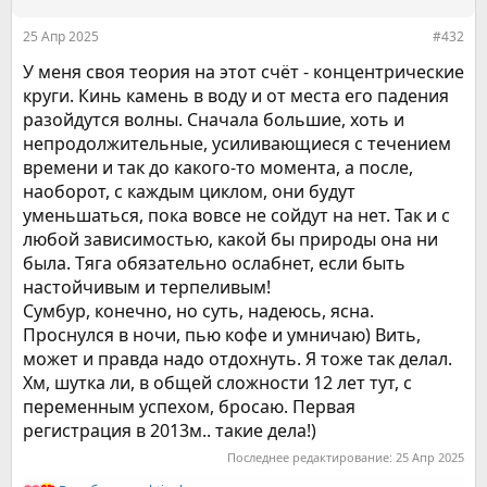
и
:
25 Апр 2025
#432
У меня своя теория на этот счёт - концентрические
круги. Кинь камень в воду и от места его падения
разойдутся волны. Сначала большие, хоть и
непродолжительные, усиливающиеся с течением
времени и так до какого-то момента, а после,
наоборот, с каждым циклом, они будут
уменьшаться, пока вовсе не сойдут на нет. Так и с
любой зависимостью, какой бы природы она ни
была. Тяга обязательно ослабнет, если быть
настойчивым и терпеливым!
Сумбур, конечно, но суть, надеюсь, ясна.
Проснулся в ночи, пью кофе и умничаю) Вить,
может и правда надо отдохнуть. Я тоже так делал.
Хм, шутка ли, в общей сложности 12 лет тут, с
переменным успехом, бросаю. Первая
регистрация в 2013м.. такие дела!)
Последнее редактирование:
25 Апр 2025