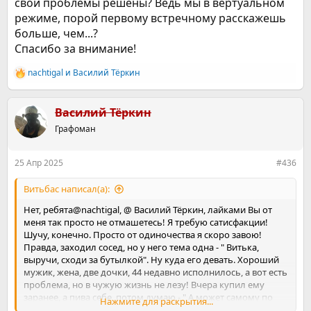
свои проблемы решены? Ведь мы в вертуальном
режиме, порой первому встречному расскажешь
больше, чем...?
Спасибо за внимание!
nachtigal
и
Василий Тёркин
Р
е
а
к
Василий Тёркин
ц
Графоман
и
и
:
25 Апр 2025
#436
Витьбас написал(а):
Нет, ребята@nachtigal, @ Василий Тёркин, лайками Вы от
меня так просто не отмашетесь! Я требую сатисфакции!
Шучу, конечно. Просто от одиночества я скоро завою!
Правда, заходил сосед, но у него тема одна - " Витька,
выручи, сходи за бутылкой". Ну куда его девать. Хороший
мужик, жена, две дочки, 44 недавно исполнилось, а вот есть
проблема, но в чужую жизнь не лезу! Вчера купил ему
заранее, а пива себе, потом думаю - " А может самому по
Нажмите для раскрытия...
водочке ударить, тем более 25.04 у хорошей знакомой и