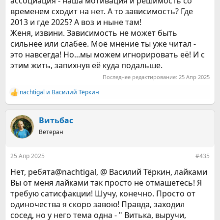
ассоциация - наша мотивация и решимость со
временем сходит на нет. А то зависимость? Где
2013 и где 2025? А воз и ныне там!
Женя, извини. Зависимость не может быть
сильнее или слабее. Моё мнение ты уже читал -
это навсегда! Но...мы можем игнорировать её! И с
этим жить, запихнув её куда подальше.
Последнее редактирование:
25 Апр 2025
nachtigal
и
Василий Тёркин
Р
е
а
к
Витьбас
ц
Ветеран
и
и
:
25 Апр 2025
#435
Нет, ребята@nachtigal, @ Василий Тёркин, лайками
Вы от меня лайками так просто не отмашетесь! Я
требую сатисфакции! Шучу, конечно. Просто от
одиночества я скоро завою! Правда, заходил
сосед, но у него тема одна - " Витька, выручи,