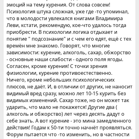
эмоций на тему курения. От слова совсем!
Психология штука сложная, уже где -то упоминал,
что в молодости увлекался книгами Владимира
Леви, кстати, рекомендую, кое-что удалось тогда
приобрести. В психологии логика отдыхает и
понятие " подсознание" и с чем его едят, ещё с тех
времён мне знакомо. Говорят, что многие
зависимости: курение, алкоголь, сахар, обжорство
- основные наши слабости - одного поля ягоды.
Согласен, кроме курения! С точки зрения
физиологии, курение противоестественно.
Ничего, кроме небольших психологических
плюсов, не даёт. И, в отличии от других, не наносит
видимый вред сразу, можно лет 10-15 курить без
видимых изменений. Сахар тоже, но он может так
ударить, что мало не покажется! Другие два (
алкоголь и обжорство) лет через десять дадут о
себе знать. А вот курение - это мина замедленного
действия! Годам к 50-ти точно начнёт проявляться.
Форум пытается что -то изменить, но в частности