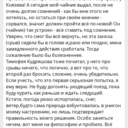
Князева! А сегодня мой чайник выдал, после не
очень долгих сомнений - как бы мне этого не
хотелось, но остаться при своём мнении -
сорвался, значит должен пройти всё по-новой! Он
(чайник) так устроен - всё ставить под сомнение.
Уверен, что смог бы всё вернуть, но эта заноза
(срыв) сидела бы в голове и,рано или поздно, мина
замедленного действия сработала. Тогда
сожаление было бы болезненнее.
Тимофея Кудряшова тоже почитал, у него про
срывы ничего, что логично, а вот про то, что
второй раз бросить сложнее, очень убедительно.
Если учесть, что это первая серьезная попытка, я
ему верю. Не буду догонять уходящий поезд, пока
буду курить как раньше и ждать следущий.
Кстати, погода резко испортилась, снег,
ветер,будто сама природа взбунтовалась в унисон
моему настроению, но лишь подтверждает
правильность моего решения. Особо заняться
нечем, вот меня на философию и пробило. Всё