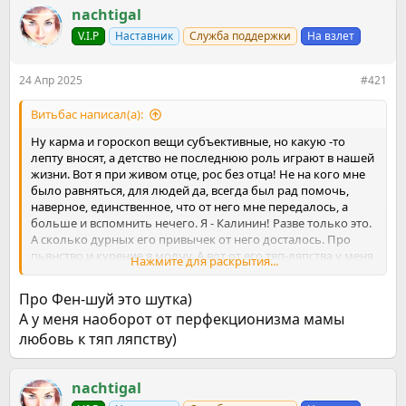
е
ч
nachtigal
м
а
ы
л
V.I.P
Наставник
Служба поддержки
На взлет
а
24 Апр 2025
#421
Витьбас написал(а):
Ну карма и гороскоп вещи субъективные, но какую -то
лепту вносят, а детство не последнюю роль играют в нашей
жизни. Вот я при живом отце, рос без отца! Не на кого мне
было равняться, для людей да, всегда был рад помочь,
наверное, единственное, что от него мне передалось, а
больше и вспомнить нечего. Я - Калинин! Разве только это.
А сколько дурных его привычек от него досталось. Про
пьянство и курение я молчу. А вот от его тяп-ляпства у меня
Нажмите для раскрытия...
перфекционизм, т.е. с точностью до наоборот. Борюсь с
этим до сих пор, но когда пытаюсь сделать чуть попроще,
Про Фен-шуй это шутка)
получается вообще криво. А тем более я Весы и мне
А у меня наоборот от перфекционизма мамы
постоянно нужно с чем-то сравнить. Все эти вопросы легко
любовь к тяп ляпству)
в детстве решаются, думаю с этим спорить никто не будет. А
ты говоришь Фен-шуй.
nachtigal