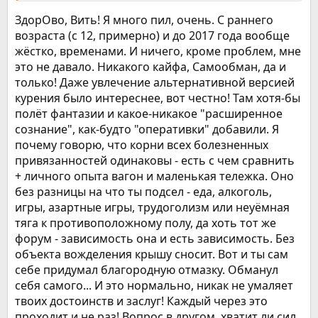
бывшей дв. брата полтинник", всё -равно в Пасху замазался.
ЗдорОво, Вить! Я много пил, очень. С раннего
Развёл 1:1 с черничным вареньем и выпил. Спасибо БАМу,
возраста (с 12, примерно) и до 2017 года вообще
научил, как пользоваться алкоголем без относительного
жёстко, временами. И ничего, кроме проблем, мне
вреда для здоровья!
Так вот, а что хотел сказать и забыл? Мысли несутся, как
это не давало. Никакого кайфа, Самообман, да и
ураган, только успевай не потерять смы́сл.
только! Даже увлечение альтернативной версией
Ладно, скажу своё отношение к алкоголю. Не смотря на
курения было интереснее, вот честно! Там хотя-бы
лошадиную дозу выпитого, остался независимым, считаю,
полёт фантазии и какое-никакое "расширенное
выпивать можно, но не всем! У кого проблемы со
здоровьем или с психикой, даже опасно!
сознание", как-будто "оперативки" добавили. Я
Ребята, вот вы " сказки" пишите про других, значит свои
почему говорю, что корни всех болезненных
проблемы решены? Ведь мы в вертуальном режиме, порой
привязанностей одинаковы - есть с чем сравнить
первому встречному расскажешь больше, чем...?
+ личного опыта вагон и маленькая тележка. Оно
Спасибо за внимание!
без разницы на что ты подсел - еда, алкоголь,
игры, азартные игры, трудоголизм или неуёмная
тяга к противоположному полу, да хоть тот же
форум - зависимость она и есть зависимость. Без
объекта вожделения крышу сносит. Вот и ты сам
себе придумал благородную отмазку. Обманул
себя самого... И это нормально, никак не умаляет
твоих достоинств и заслуг! Каждый через это
проходит и не раз! Вопрос в другом, хватит ли сил