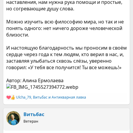
наставления, нам нужна рука помощи и простые,
но согревающие душу слова.
Можно изучить всю философию мира, но так и не
понять одного: нет ничего дороже человеческой
близости.
И настоящую благодарность мы проносим в своём
сердце через года к тем людям, кто верил в нас, и,
заставляя улыбаться сквозь слёзы, уверенно
говорил: «У тебя все получится! Ты все можешь!»
Автор: Алина Ермолаева
Ulcha_79
,
Витьбас
и
Антикварная лавка
Р
е
а
к
Витьбас
ц
Ветеран
и
и
: