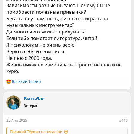
Так вот, а что хотел сказать и забыл? Мысли несутся, как
Зависимости разные бывают. Почему бы не
ураган, только успевай не потерять смы́сл.
приобрести полезные привычки?
Ладно, скажу своё отношение к алкоголю. Не смотря на
Бегать по утрам, петь, рисовать, играть на
лошадиную дозу выпитого, остался независимым, считаю,
музыкальных инструментах?
выпивать можно, но не всем! У кого проблемы со
здоровьем или с психикой, даже опасно!
Да много чего можно придумать!
Ребята, вот вы " сказки" пишите про других, значит свои
Если тебе помогает литература, читай.
проблемы решены? Ведь мы в вертуальном режиме, порой
Я психологам не очень верю.
первому встречному расскажешь больше, чем...?
Верю в себя и свои силы.
Спасибо за внимание!
Не пью с 2000 года.
Жизнь никак не изменилась. Просто не пью и не
курю.
Василий Тёркин
Р
е
а
к
Витьбас
ц
Ветеран
и
и
:
25 Апр 2025
#440
Василий Тёркин написал(а):