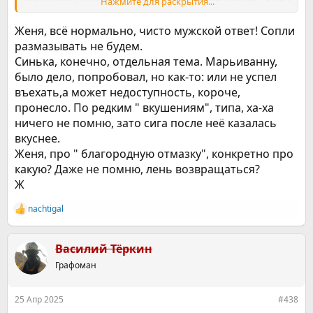
Нажмите для раскрытия...
чем сравнить + личного опыта вагон и маленькая тележка.
Оно без разницы на что ты подсел - еда, алкоголь, игры,
Женя, всё нормально, чисто мужской ответ! Сопли
азартные игры, трудоголизм или неуёмная тяга к
размазывать не будем.
противоположному полу, да хоть тот же форум -
Синька, конечно, отдельная тема. Марьиванну,
зависимость она и есть зависимость. Без объекта
вожделения крышу сносит. Вот и ты сам себе придумал
было дело, попробовал, но как-то: или не успел
благородную отмазку. Обманул себя самого... И это
въехать,а может недоступность, короче,
нормально, никак не умаляет твоих достоинств и заслуг!
пронесло. По редким " вкушениям", типа, ха-ха
Каждый через это проходит и не раз! Вопрос в другом,
ничего не помню, зато сига после неё казалась
хватит ли сил и желания нажать стоп-кран и остановить
бронепоезд?! У меня хватило! А у тебя?
вкуснее.
з.ы. Извини, коли агрессивно/с наездом, но у нас тут не
Женя, про " благородную отмазку", конкретно про
институт благородных девиц)
какую? Даже не помню, лень возвращаться?
Ж
nachtigal
Р
е
а
к
Василий Тёркин
ц
Графоман
и
и
:
25 Апр 2025
#438