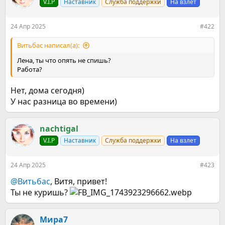
V.I.P
Наставник
Служба поддержки
На взлет
24 Апр 2025
#422
Витьбас написал(а):
Лена, ты что опять не спишь?
Работа?
Нет, дома сегодня)
У нас разница во времени)
nachtigal
V.I.P
Наставник
Служба поддержки
На взлет
24 Апр 2025
#423
@Витьбас
, Витя, привет!
Ты не куришь?
Мира7