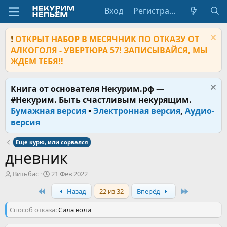
Вход
Регистрация
❗
ОТКРЫТ НАБОР В МЕСЯЧНИК ПО ОТКАЗУ ОТ
АЛКОГОЛЯ - УВЕРТЮРА 57! ЗАПИСЫВАЙСЯ, МЫ
ЖДЕМ ТЕБЯ!!
Книга от основателя Некурим.рф —
#Некурим. Быть счастливым некурящим.
Бумажная версия
•
Электронная версия
,
Аудио-
версия
Еще курю, или сорвался
дневник
А
Д
Витьбас
21 Фев 2022
в
а
First
Last
Назад
22 из 32
Вперёд
т
т
о
а
Способ отказа
р
н
Сила воли
т
а