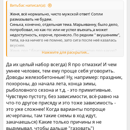
Витьбас написал(а):
Женя, всё нормально, чисто мужской ответ! Сопли
размазывать не будем.
Синька, конечно, отдельная тема. Марьиванну, было дело,
попробовал, но как-то: или не успел въехать,а может
недоступность, короче, пронесло. По редким " вкушениям",
типа, ха-ха ничего не помню, зато сига после неё казалась
вкуснее.
Женя, про " благородную отмазку", конкретно про какую?
Нажмите для раскрытия...
Даже не помню, лень возвращаться?
Ж
Да их целый набор всегда) Я про отмазки! И чем
умнее человек, тем ему проще себя уговорить.
Доводы железобетонные! Ну, например: праздник,
похороны, до начала лета, конца зимы,
рыболовного сезона и т.д. - это примитивные.
Чувствую пустоту, без зависимости, всё-равно на
что-то другое присяду и это тоже зависимость -
это уже сложнее! Когда варианты попроще
исчерпаны, там такие схемы в ход идут,
закачаешься) Какие только причины я не
выдумывал, чтобы дальше "газовать")