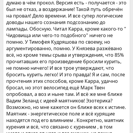
думаю в чём прокол. Версия есть - получается - это
был не отказ, а воздержание! Такой путь обречён
на провал! Дело времени. И все супер логические
доводы нашего сознания подсознанию до
лампады. Обосную. Читал Карра, кроме какого-то "
Чидовища или чего-то подобного" ничего не
помню. У Тимофея Кудряшова по своему, но
аргументированно, помню. У Князева разжёвано
всё, но кроме темы срыва и утверждения, что 85%
прочитавших его произведение бросили курить,
не помню ничего! И все трое утверждают, что
бросить курить легко! И это правда! Я и сам, после
прочтения этих способов, кроме Карра, удачно
бросал, но этот велосипед ещё Марк Твен
опробовал, а воз и ныне там. И всё же мне ближе
Вадим Зеланд с идеей маятников! Эзотерика?
Возможно, но мне кажется он ближе всех к истине.
Маятник - энергетическое поле и всё курящие
находятся под его влиянием . Конкретно, маятник
курения и всё, что связано с курением , в том