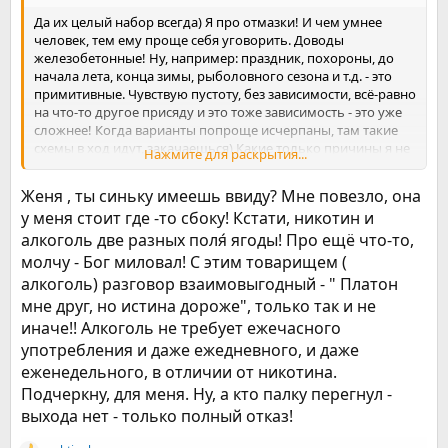
Да их целый набор всегда) Я про отмазки! И чем умнее
человек, тем ему проще себя уговорить. Доводы
железобетонные! Ну, например: праздник, похороны, до
начала лета, конца зимы, рыболовного сезона и т.д. - это
примитивные. Чувствую пустоту, без зависимости, всё-равно
на что-то другое присяду и это тоже зависимость - это уже
сложнее! Когда варианты попроще исчерпаны, там такие
схемы в ход идут, закачаешься) Какие только причины я не
Нажмите для раскрытия...
выдумывал, чтобы дальше "газовать")
Женя , ты синьку имеешь ввиду? Мне повезло, она
у меня стоит где -то сбоку! Кстати, никотин и
алкоголь две разных поля́ ягоды! Про ещё что-то,
молчу - Бог миловал! С этим товарищем (
алкоголь) разговор взаимовыгодный - " Платон
мне друг, но истина дороже", только так и не
иначе!! Алкоголь не требует ежечасного
употребления и даже ежедневного, и даже
еженедельного, в отличии от никотина.
Подчеркну, для меня. Ну, а кто палку перегнул -
выхода нет - только полный отказ!