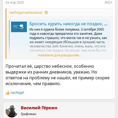
24 Апр 2025
#431
nachtigal написал(а):
Бросить курить никогда не поздно, но лучше - пораньше...
Из них я курила более полувека. 3 октября 2005
года я навсегда прекратила это занятие. Даже
подумать страшно, что могла так и не узнать, как
же живёт некурящая (бОльшая и лучшая) часть
человечества :eek: Конечно, очень жаль, что это
случилось так поздно, но лучше, чем если бы это
не случилось...
Нажмите для раскрытия...
ne-kurim.ru
Прочитал её, царство небесное, особенно
Рекомендую ещё раз прочитать.
выдержки из ранних дневников, уважаю. Но
Это не кот
ответов на проблему не нашёл, её пример скорее
исключение, чем правило.
nachtigal
Р
е
а
к
Василий Тёркин
ц
Графоман
и