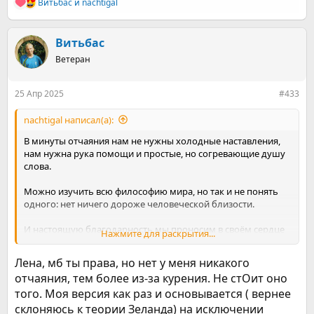
Витьбас
и
nachtigal
Р
е
а
к
Витьбас
ц
Ветеран
и
и
:
25 Апр 2025
#433
nachtigal написал(а):
В минуты отчаяния нам не нужны холодные наставления,
нам нужна рука помощи и простые, но согревающие душу
слова.
Можно изучить всю философию мира, но так и не понять
одного: нет ничего дороже человеческой близости.
И настоящую благодарность мы проносим в своём сердце
Нажмите для раскрытия...
через года к тем людям, кто верил в нас, и, заставляя
улыбаться сквозь слёзы, уверенно говорил: «У тебя все
Лена, мб ты права, но нет у меня никакого
получится! Ты все можешь!»
отчаяния, тем более из-за курения. Не стОит оно
того. Моя версия как раз и основывается ( вернее
Автор: Алина Ермолаева
Посмотреть вложение 2162841
склоняюсь к теории Зеланда) на исключении