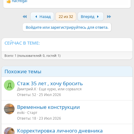
nachtigal
Р
е
а
First
Last
Назад
22 из 32
Вперёд
к
ц
и
Войдите или зарегистрируйтесь для ответа.
и
:
СЕЙЧАС В ТЕМЕ:
Всего: 1 (пользователей: 0, гостей: 1)
Похожие темы
Стаж 35 лет , хочу бросить
Д
Дмитрий.К
Еще курю, или сорвался
Ответы
52
25 Июл 2026
Временные конструкции
eviki
Старт
Ответы
18
23 Июл 2026
Корректировка личного дневника