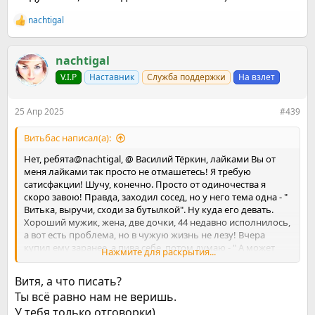
nachtigal
Р
е
а
к
nachtigal
ц
V.I.P
Наставник
Служба поддержки
На взлет
и
и
:
25 Апр 2025
#439
Витьбас написал(а):
Нет, ребята@nachtigal, @ Василий Тёркин, лайками Вы от
меня лайками так просто не отмашетесь! Я требую
сатисфакции! Шучу, конечно. Просто от одиночества я
скоро завою! Правда, заходил сосед, но у него тема одна - "
Витька, выручи, сходи за бутылкой". Ну куда его девать.
Хороший мужик, жена, две дочки, 44 недавно исполнилось,
а вот есть проблема, но в чужую жизнь не лезу! Вчера
купил ему заранее, а пива себе, потом думаю - " А может
Нажмите для раскрытия...
самому по водочке ударить, тем более 25.04 у хорошей
знакомой и бывшей дв. брата полтинник", всё -равно в
Витя, а что писать?
Пасху замазался. Развёл 1:1 с черничным вареньем и
Ты всё равно нам не веришь.
выпил. Спасибо БАМу, научил, как пользоваться алкоголем
У тебя только отговорки)
без относительного вреда для здоровья!