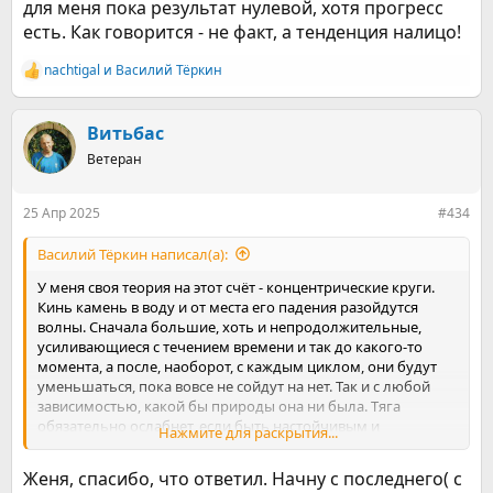
для меня пока результат нулевой, хотя прогресс
есть. Как говорится - не факт, а тенденция налицо!
nachtigal
и
Василий Тёркин
Р
е
а
к
Витьбас
ц
Ветеран
и
и
:
25 Апр 2025
#434
Василий Тёркин написал(а):
У меня своя теория на этот счёт - концентрические круги.
Кинь камень в воду и от места его падения разойдутся
волны. Сначала большие, хоть и непродолжительные,
усиливающиеся с течением времени и так до какого-то
момента, а после, наоборот, с каждым циклом, они будут
уменьшаться, пока вовсе не сойдут на нет. Так и с любой
зависимостью, какой бы природы она ни была. Тяга
обязательно ослабнет, если быть настойчивым и
Нажмите для раскрытия...
терпеливым!
Сумбур, конечно, но суть, надеюсь, ясна. Проснулся в ночи,
Женя, спасибо, что ответил. Начну с последнего( с
пью кофе и умничаю) Вить, может и правда надо