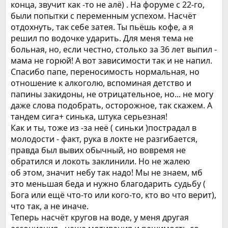
конца, звучит как -то не алё) . На форуме с 22-го,
отдохнуть. Я тоже так делал. Хм, шутка ли, в общей
были попытки с переменным успехом. Насчёт
сложности 12 лет тут, с переменным успехом, бросаю.
Первая регистрация в 2013м.. такие дела!)
отдохнуть, так себе затея. Ты пьёшь кофе, а я
решил по водочке ударить. Для меня тема не
больная, но, если честно, столько за 36 лет выпил -
мама не горюй! А вот зависимости так и не напил.
Спасибо папе, переносимость нормальная, но
отношение к алкоголю, вспоминая детство и
папины закидоны, не отрицательное, но... не могу
даже слова подобрать, осторожное, так скажем. А
тандем сига+ синька, штука серьезная!
Как и ты, тоже из -за неё ( синьки )пострадал в
молодости - факт, рука в локте не разгибается,
правда был вывих обычный, но вовремя не
обратился и локоть заклинили. Но не жалею
об этом, значит небу так надо! Мы не знаем, мб
это меньшая беда и нужно благодарить судьбу (
Бога или ещё что-то или кого-то, кто во что верит),
что так, а не иначе.
Теперь насчёт кругов на воде, у меня другая