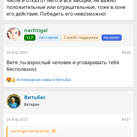
числе и отказ от него и все эмоции, не важно
положительные или отрицательные, тоже в зоне
его действия. Победить его невозможно!
nachtigal
V.I.P
Наставник
Служба поддержки
На взлет
24 Апр 2025
#426
Витя ,ты взрослый человек и уговаривать тебя
бесполезно)
Антикварная лавка
и
Витьбас
Р
е
а
к
Витьбас
ц
Ветеран
и
и
:
24 Апр 2025
#427
nachtigal написал(а):