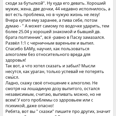
сходи за бутылкой". Ну куда его девать. Хороший
мужик, жена, две дочки, 44 недавно исполнилось, а
вот есть проблема, но в чужую жизнь не лезу!
Вчера купил ему заранее, а пива себе, потом
думаю - " А может самому по водочке ударить, тем
более 25.04 у хорошей знакомой и бывшей дв.
брата полтинник", всё -равно в Пасху замазался.
Развёл 1:1 с черничным вареньем и выпил.
Спасибо БАМу, научил, как пользоваться
алкоголем без относительного вреда для
здоровья!
Так вот, а что хотел сказать и забыл? Мысли
несутся, как ураган, только успевай не потерять
смы́сл.
Ладно, скажу своё отношение к алкоголю. Не
смотря на лошадиную дозу выпитого, остался
независимым, считаю, выпивать можно, но не
всем! У кого проблемы со здоровьем или с
психикой, даже опасно!
Ребята, вот вы " сказки" пишите про других, значит