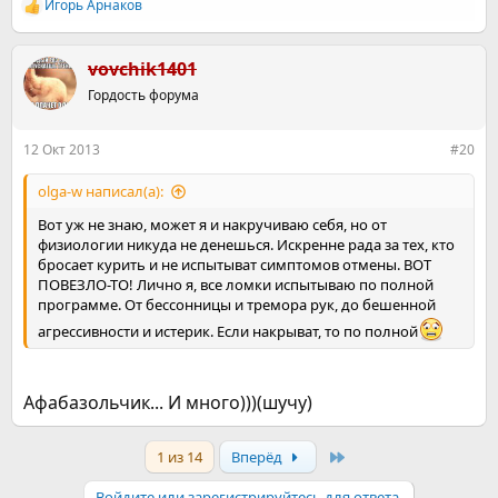
Игорь Арнаков
Р
е
а
к
vovchik1401
ц
Гордость форума
и
и
:
12 Окт 2013
#20
olga-w написал(а):
Вот уж не знаю, может я и накручиваю себя, но от
физиологии никуда не денешься. Искренне рада за тех, кто
бросает курить и не испытыват симптомов отмены. ВОТ
ПОВЕЗЛО-ТО! Лично я, все ломки испытываю по полной
программе. От бессонницы и тремора рук, до бешенной
агрессивности и истерик. Если накрыват, то по полной
Афабазольчик... И много)))(шучу)
Last
1 из 14
Вперёд
Войдите или зарегистрируйтесь для ответа.