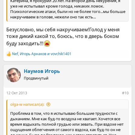
Катерина, я прокурил 20 лет. На второй день некурения, я
уже не испытывал кроме голода, никаких ломок.
Психологические атаки, были но не более того...мы больше
накручиваем в голове, нежели оно так есть...
Безусловно, мы себя накручиваем!Голод у меня
тоже дикий какой то, боюсь, что в дверь боком
буду заходить!!!
Nef
,
Игорь Арнаков
и
vovchik1401
Р
е
а
к
Наумов Игорь
ц
Продвинутый
и
и
:
12 Окт 2013
#10
olga-w написал(а):
Проблема в том, что я испытываю большие трудности с
дыханием. Мне как буд-то воздуха не хватает. Хочется все
время вздыхать полной грудью или зевать. При вздохе нет
ощущения облегчения от самого вздоха, как буд-то он не