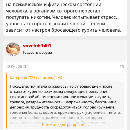
на психическом и физическом состоянии
человека, в организм которого перестал
поступать никотин. Человек испытывает стресс,
уровень которого в значительной степени
зависит от настроя бросающего курить человека.
vovchik1401
Гордость форума
12 Окт 2013
#5
Катерина1724 написал(а):
Посидела, почитала оказалось,что с первых дней после
отказа от курения возможны следующие проявления
никотиновой абстиненции: сильное желание закурить,
тревога, раздражительность, напряженность, бессонница,
депрессия, трудность сосредоточиться, головокружение,
головная боль, судороги, дрожание рук, усиление аппетита,
тошнота, слабость, разбитость, запор, тахикардия,
повышение артериального давления, брадикардия,
Нажмите для раскрытия...
одышка,
ощущение нехватки воздуха
, потливость,