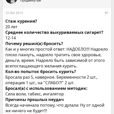
е
Продвинутый
ч
м
а
ы
л
12 Окт 2013
#1
а
Стаж курения?
20 лет
Среднее количество выкуриваемых сигарет?
12-14
Почему решил(а) бросить?
Как и у многих простой ответ: НАДОЕЛО!!! Надоело
плохо пахнуть, надоело тратить свое здоровье,
деньги, время. Надоело быть зависимой от этого
всепоглащающего желания курить.
Кол-во попыток бросить курить?
Бросала раз 5, наверное. Беременности 2 шт.,
операция 1 шт., на "СЛАБО?!" 2 шт.
Бросал(а) с использованием методик:
Сила воли, табекс, ингалятор
Причины прошлых неудач
Всегда начинала потому, что дулала: Ну от одной
же ничего не будет!!!