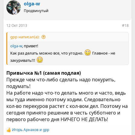
olga-w
Продвинутый
12 Окт 2013
#18
gpp написал(а):
olga-w
, привет!
Как раз делать можно все, что угодно.
Главное - не
закуривать!!!
Привычка №1 (самая подлая)
Прежде чем что-либо сделать надо покурить,
подумать!
На работе надо что-то делать много и часто, ведь
мы туда именно поэтому ходим. Следовательно
кол-во перекуров растет с кол-вом дел. Поэтому на
сегодня принято решение в честь субботнего и
первого рабочего дня НИЧЕГО НЕ ДЕЛАТЬ!
Игорь Арнаков
и
gpp
Р