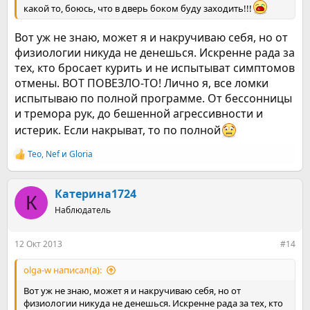
какой то, боюсь, что в дверь боком буду заходить!!!
Вот уж не знаю, может я и накручиваю себя, но от
физиологии никуда не денешься. Искренне рада за
тех, кто бросает курить и не испытыват симптомов
отмены. ВОТ ПОВЕЗЛО-ТО! Лично я, все ломки
испытываю по полной программе. От бессонницы
и тремора рук, до бешенной агрессивности и
истерик. Если накрыват, то по полной
Teo
,
Nef
и
Gloria
Р
е
а
к
Катерина1724
К
ц
Наблюдатель
и
и
:
12 Окт 2013
#14
olga-w написал(а):
Вот уж не знаю, может я и накручиваю себя, но от
физиологии никуда не денешься. Искренне рада за тех, кто