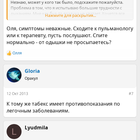
Незнаю, может у кого так было, подскажите пожалуйста.
Проблема в том, что я испытываю большие трудности с
дыханием. Мне как буд-то воздуха не хватает. Хочется все
Нажмите для раскрытия...
время вздыхать полной грудью или зевать. При вздохе нет
ощущения облегчения от самого вздоха, как буд-то он не
Оля, симптомы неважные. Сходите к пульманологу
до конца. Было ли Вас такое, как с этом справиться. Уже
или к терапевту, пусть послушают. Спите
несколько дней мучаюсь.
нормально - от одышки не просыпаетесь?
Олля
Р
е
а
к
Gloria
ц
Оракул
и
и
:
12 Окт 2013
#7
К тому же табекс имеет противопоказания по
легочным заболеваниям.
Lyudmila
L