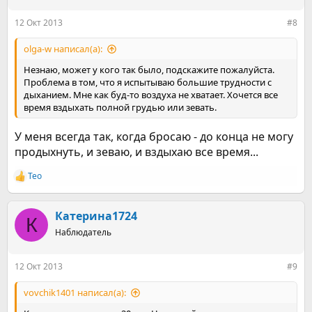
12 Окт 2013
#8
olga-w написал(а):
Незнаю, может у кого так было, подскажите пожалуйста.
Проблема в том, что я испытываю большие трудности с
дыханием. Мне как буд-то воздуха не хватает. Хочется все
время вздыхать полной грудью или зевать.
У меня всегда так, когда бросаю - до конца не могу
продыхнуть, и зеваю, и вздыхаю все время...
Teo
Р
е
а
к
Катерина1724
К
ц
Наблюдатель
и
и
:
12 Окт 2013
#9
vovchik1401 написал(а):