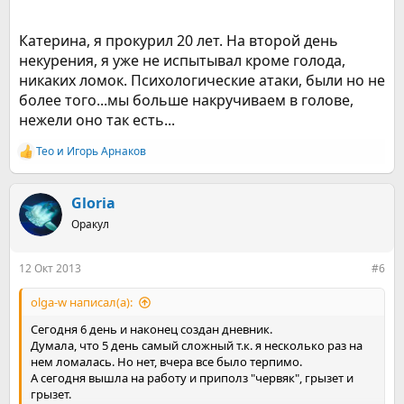
аллергические реакции, сильный кашель, язвы во рту и т. д.
Все эти неприятные эффекты вызваны тем, что, лишившись
Катерина, я прокурил 20 лет. На второй день
привычного притока
никотина
, ваши органы пытаются
некурения, я уже не испытывал кроме голода,
восстановить свою нормальную работу. Это физическое
(физиологическое) восстановление в той, или иной мере
никаких ломок. Психологические атаки, были но не
отражается на психическом и физическом состоянии
более того...мы больше накручиваем в голове,
человека, в организм которого перестал поступать
нежели оно так есть...
никотин. Человек испытывает стресс, уровень которого в
значительной степени зависит от настроя бросающего
Teo
и
Игорь Арнаков
курить человека.
Р
е
а
к
Gloria
ц
Оракул
и
и
:
12 Окт 2013
#6
olga-w написал(а):
Сегодня 6 день и наконец создан дневник.
Думала, что 5 день самый сложный т.к. я несколько раз на
нем ломалась. Но нет, вчера все было терпимо.
А сегодня вышла на работу и приполз "червяк", грызет и
грызет.