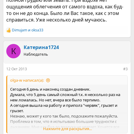
полной грудью или зевать. При вздохе нет
ощущения облегчения от самого вздоха, как буд-
то он не до конца. Было ли Вас такое, как с этом
справиться. Уже несколько дней мучаюсь.
Dimujam
и
oksa33
Р
е
а
к
Катерина1724
К
ц
Наблюдатель
и
и
:
12 Окт 2013
#3
olga-w написал(а):
Сегодня 6 день и наконец создан дневник.
Думала, что 5 день самый сложный т.к. я несколько раз на
нем ломалась. Но нет, вчера все было терпимо.
А сегодня вышла на работу и приполз "червяк", грызет и
грызет.
Незнаю, может у кого так было, подскажите пожалуйста.
Проблема в том, что я испытываю большие трудности с
дыханием. Мне как буд-то воздуха не хватает. Хочется все
Нажмите для раскрытия...
время вздыхать полной грудью или зевать. При вздохе нет