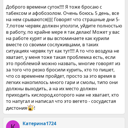
ощущения облегчения от самого вздоха, как буд-то он не
Доброго времени суток!!!! Я тоже бросаю с
до конца. Было ли Вас такое, как с этом справиться. Уже
табексом и афобозолом. Очень боюсь 5 день, все
несколько дней мучаюсь.
на нем срываются(((( Говорят что страшные дни 5-
7,потом червяк должен уползти, уйдите полностью
в работу, по крайне мере я так делаю! Может у вас
на работе курят и вы вспоминаете как курили
вместе со своими сослуживцами, в таких
ситуациях червяк тут как тут!!!! А то что воздуха не
хватает, у меня тоже такая проблемка есть, если
это проблемой можно назвать, многие говорят из
за того что резко бросили курить, кто то пишет,
что со временем пройдет, просто за это время в
легких накопилось много гари и смолы, типо они
должны выходить, а на их место должен
приходить кислород,которого нам не хватает, кто
то напугал и написал что это вегето - сосудистая
дистония
!
Катерина1724
К