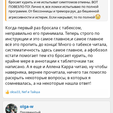
бросает курить и не испытыват симптомов отмены. ВОТ
ПОВЕЗЛО-ТО! Лично я, все ломки испытываю по полной
программе. От бессонницы и тремора рук, до бешенной
агрессивности и истерик. Если накрыват, то по полной
Когда первый раз бросала с табексом,
неправильно его принимала. Теперь строго по
инструкции и это самое главное,и самое главное
всё это пропить до конца! Много о табексе читала,
систематичность здесь самое главное, а афобозол
кстати помогает тем кто бросает курить, по
крайне мере в аннотации к таблеточкам так
написано. А я еще и Аллена Карра читаю, ну чтобы
наверняка, вернее прочитала, ничего так помогло
раскрыть некоторые вопросы, в которых я
сомневалась, а на некоторые нашла ответ!
oksa33
,
Nef
и
Тайша
Р
е
а
к
olga-w
ц
Продвинутый