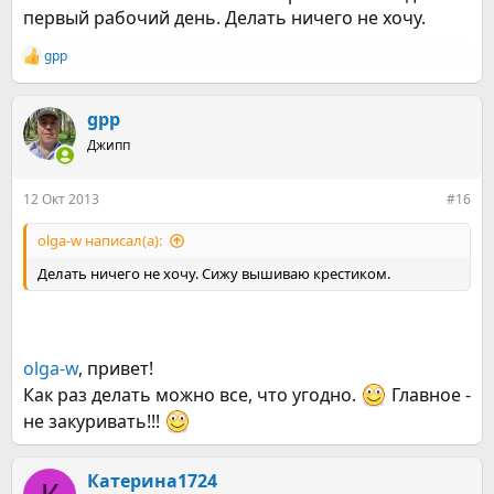
первый рабочий день. Делать ничего не хочу.
gpp
Р
е
а
к
gpp
ц
Джипп
и
и
:
12 Окт 2013
#16
olga-w написал(а):
Делать ничего не хочу. Сижу вышиваю крестиком.
olga-w
, привет!
Как раз делать можно все, что угодно.
Главное -
не закуривать!!!
Катерина1724