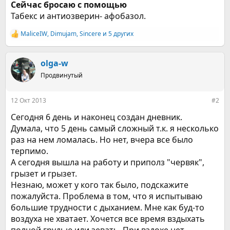
Сейчас бросаю с помощью
Табекс и антиозверин- афобазол.
MaliceIW
,
Dimujam
,
Sincere
и 5 других
Р
е
а
к
olga-w
ц
Продвинутый
и
и
:
12 Окт 2013
#2
Сегодня 6 день и наконец создан дневник.
Думала, что 5 день самый сложный т.к. я несколько
раз на нем ломалась. Но нет, вчера все было
терпимо.
А сегодня вышла на работу и приполз "червяк",
грызет и грызет.
Незнаю, может у кого так было, подскажите
пожалуйста. Проблема в том, что я испытываю
большие трудности с дыханием. Мне как буд-то
воздуха не хватает. Хочется все время вздыхать