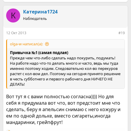
е
а
к
Катерина1724
К
ц
Наблюдатель
и
и
:
12 Окт 2013
#19
olga-w написал(а):
Привычка №1 (самая подлая)
Прежде чем что-либо сделать надо покурить, подумать!
На работе надо что-то делать много и часто, ведь мы туда
именно поэтому ходим. Следовательно кол-во перекуров
растет с кол-вом дел. Поэтому на сегодня принято решение
в честь субботнего и первого рабочего дня НИЧЕГО НЕ
ДЕЛАТЬ!
Вот тут я с вами полностью согласна)))) Но для
себя я придумала вот что, вот предстоит мне что
сделать, беру я апельсин снимаю с него кожуру и
ем по одной дольке, вместо сигареты,иногда
мандаринки, грейпфрут!