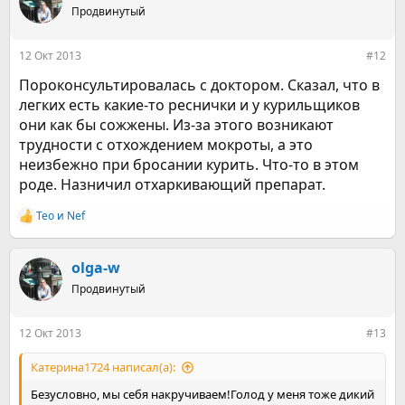
ц
Продвинутый
и
и
:
12 Окт 2013
#12
Пороконсультировалась с доктором. Сказал, что в
легких есть какие-то реснички и у курильщиков
они как бы сожжены. Из-за этого возникают
трудности с отхождением мокроты, а это
неизбежно при бросании курить. Что-то в этом
роде. Назничил отхаркивающий препарат.
Teo
и
Nef
Р
е
а
к
olga-w
ц
Продвинутый
и
и
:
12 Окт 2013
#13
Катерина1724 написал(а):
Безусловно, мы себя накручиваем!Голод у меня тоже дикий