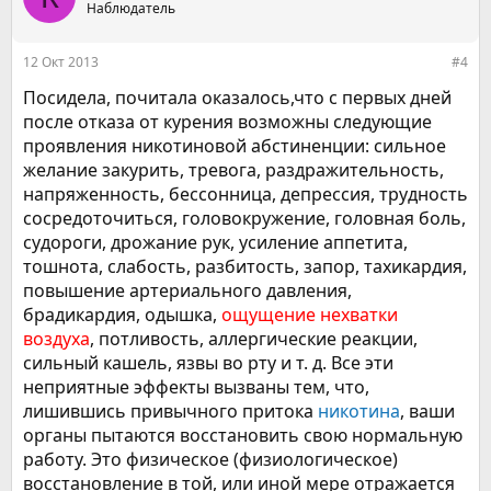
Наблюдатель
12 Окт 2013
#4
Посидела, почитала оказалось,что с первых дней
после отказа от курения возможны следующие
проявления никотиновой абстиненции: сильное
желание закурить, тревога, раздражительность,
напряженность, бессонница, депрессия, трудность
сосредоточиться, головокружение, головная боль,
судороги, дрожание рук, усиление аппетита,
тошнота, слабость, разбитость, запор, тахикардия,
повышение артериального давления,
брадикардия, одышка,
ощущение нехватки
воздуха
, потливость, аллергические реакции,
сильный кашель, язвы во рту и т. д. Все эти
неприятные эффекты вызваны тем, что,
лишившись привычного притока
никотина
, ваши
органы пытаются восстановить свою нормальную
работу. Это физическое (физиологическое)
восстановление в той, или иной мере отражается