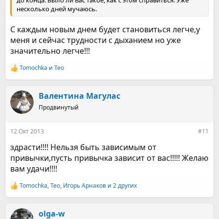
до конца. Было ли Вас такое, как с этом справиться. Уже
несколько дней мучаюсь.
С каждым новым днем будет становиться легче,у
меня и сейчас трудности с дыханием но уже
значительно легче!!!
Tomochka
и
Teo
Р
е
а
к
Валентина Магулас
ц
Продвинутый
и
и
:
12 Окт 2013
#11
здрасти!!!! Нельзя быть зависимым от
привычки,пусть привычка зависит от вас!!!!! Желаю
вам удачи!!!!
Tomochka
,
Teo
,
Игорь Арнаков
и 2 других
Р
е
а
к
olga-w