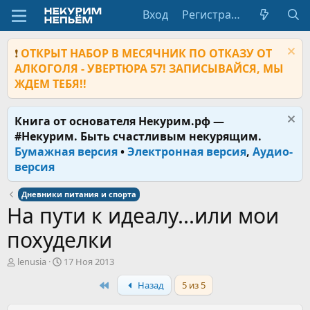
Вход
Регистрация
❗
ОТКРЫТ НАБОР В МЕСЯЧНИК ПО ОТКАЗУ ОТ
АЛКОГОЛЯ - УВЕРТЮРА 57! ЗАПИСЫВАЙСЯ, МЫ
ЖДЕМ ТЕБЯ!!
Книга от основателя Некурим.рф —
#Некурим. Быть счастливым некурящим.
Бумажная версия
•
Электронная версия
,
Аудио-
версия
Дневники питания и спорта
На пути к идеалу...или мои
похуделки
А
Д
lenusia
17 Ноя 2013
в
а
First
Назад
5 из 5
т
т
о
а