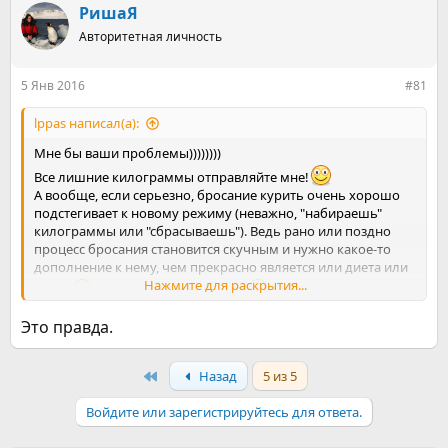
р
н
РишаЯ
т
а
е
Авторитетная личность
ч
м
а
ы
л
5 Янв 2016
#81
а
lppas написал(а):
Мне бы ваши проблемы))))))))
Все лишние килограммы отправляйте мне!
А вообще, если серьезно, бросание курить очень хорошо
подстегивает к новому режиму (неважно, "набираешь"
килограммы или "сбрасываешь"). Ведь рано или поздно
процесс бросания становится скучным и нужно какое-то
дополнение к нему, чем прекрасно является или диета или
Нажмите для раскрытия...
спорт
Кстати, спорт и советую
Бег по утрам,
например
Это правда.
First
Назад
5 из 5
Войдите или зарегистрируйтесь для ответа.