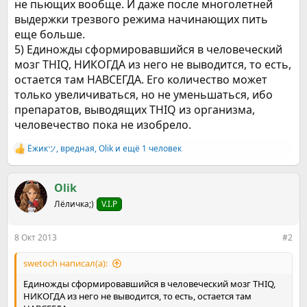
не пьющих вообще. И даже после многолетней
выдержки трезвого режима начинающих пить
еще больше.
5) Единожды сформировавшийся в человеческий
мозг THIQ, НИКОГДА из него не выводится, то есть,
остается там НАВСЕГДА. Его количество может
только увеличиваться, но не уменьшаться, ибо
препаратов, выводящих THIQ из организма,
человечество пока не изобрело.
Ёжикツ︎
,
вредная
,
Olik
и ещё 1 человек
Р
е
а
к
Olik
ц
Лёличка;)
V.I.P
и
и
:
8 Окт 2013
#2
swetoch написал(а):
Единожды сформировавшийся в человеческий мозг THIQ,
НИКОГДА из него не выводится, то есть, остается там