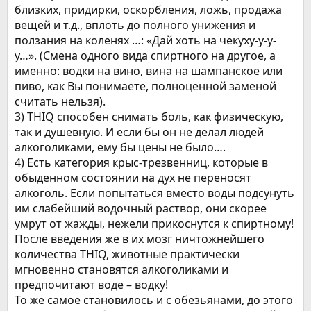
близких, придирки, оскорбления, ложь, продажа
вещей и т.д., вплоть до полного унижения и
ползания на коленях …: «Дай хоть на чекуху-у-у-
у…». (Смена одного вида спиртного на другое, а
именно: водки на вино, вина на шампанское или
пиво, как Вы понимаете, полноценной заменой
считать нельзя).
3) THIQ способен снимать боль, как физическую,
так и душевную. И если бы он не делал людей
алкоголиками, ему бы цены не было….
4) Есть категория крыс-трезвенниц, которые в
обыденном состоянии на дух не переносят
алкоголь. Если попытаться вместо воды подсунуть
им слабейший водочный раствор, они скорее
умрут от жажды, нежели прикоснутся к спиртному!
После введения же в их мозг ничтожнейшего
количества THIQ, животные практически
мгновенно становятся алкоголиками и
предпочитают воде – водку!
То же самое становилось и с обезьянами, до этого