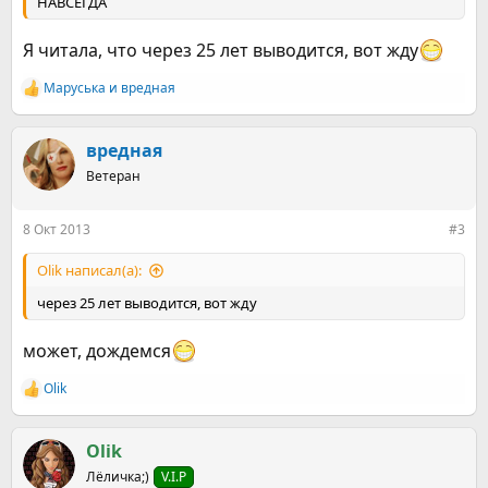
НАВСЕГДА
Я читала, что через 25 лет выводится, вот жду
Маруська
и
вредная
Р
е
а
к
вредная
ц
Ветеран
и
и
:
8 Окт 2013
#3
Olik написал(а):
через 25 лет выводится, вот жду
может, дождемся
Olik
Р
е
а
к
Olik
ц
Лёличка;)
V.I.P
и