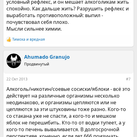
условный рефлекс, и он мешает алкоголикам жить
спокойно. Как дальше жить? Разрушить рефлекс и
выработать противоположный: выпил -
почувствовал себя плохо.
Мысли сильнее химии.
Тимоха
и
вредная
Р
е
а
к
Ahumado Granujo
ц
Продвинутый
и
и
:
22 Окт 2013
#7
Алкоголь/никотин/соевые сосиски/яблоки - всё это
действует на различные организмы несколько
неодинаково, и организмы цепляются или не
цепляются за эти штуковины тоже разно. Кого-то
со стакана уже не спасти, а кого-то и мешком
яблок не перешибить. Кто-то от водки тупеет, а у
кого-то печень вываливается. В долгосрочной
перспективе, конечно, если лет 666 поизучать