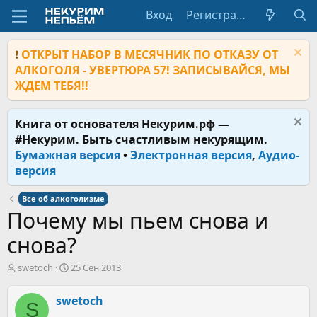
Вход
Регистрация
❗
ОТКРЫТ НАБОР В МЕСЯЧНИК ПО ОТКАЗУ ОТ
АЛКОГОЛЯ - УВЕРТЮРА 57! ЗАПИСЫВАЙСЯ, МЫ
ЖДЕМ ТЕБЯ!!
Книга от основателя Некурим.рф —
#Некурим. Быть счастливым некурящим.
Бумажная версия
•
Электронная версия
,
Аудио-
версия
Все об алкоголизме
Почему мы пьем снова и
снова?
А
Д
swetoch
25 Сен 2013
в
а
т
т
swetoch
S
о
а