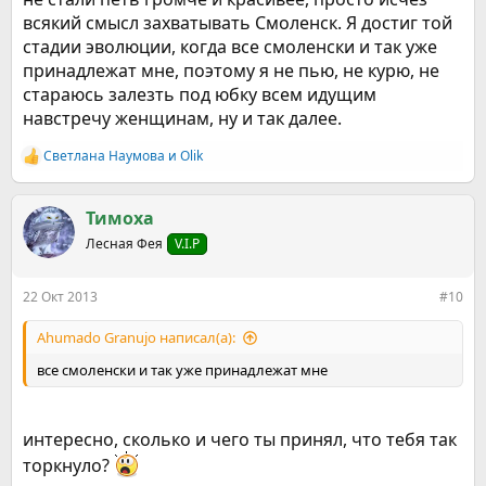
всякий смысл захватывать Смоленск. Я достиг той
стадии эволюции, когда все смоленски и так уже
принадлежат мне, поэтому я не пью, не курю, не
стараюсь залезть под юбку всем идущим
навстречу женщинам, ну и так далее.
Светлана Наумова
и
Olik
Р
е
а
к
Тимоха
ц
Лесная Фея
V.I.P
и
и
:
22 Окт 2013
#10
Ahumado Granujo написал(а):
все смоленски и так уже принадлежат мне
интересно, сколько и чего ты принял, что тебя так
торкнуло?