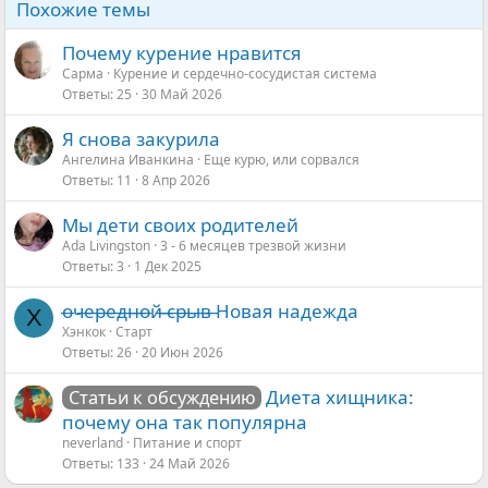
Похожие темы
Почему курение нравится
Сарма
Курение и сердечно-сосудистая система
Ответы
25
30 Май 2026
Я снова закурила
Ангелина Иванкина
Еще курю, или сорвался
Ответы
11
8 Апр 2026
Мы дети своих родителей
Ada Livingston
3 - 6 месяцев трезвой жизни
Ответы
3
1 Дек 2025
о̶ч̶е̶р̶е̶д̶н̶о̶й̶ ̶̶с̶р̶ы̶в̶ Новая надежда
Х
Хэнкок
Старт
Ответы
26
20 Июн 2026
Диета хищника:
Статьи к обсуждению
почему она так популярна
neverland
Питание и спорт
Ответы
133
24 Май 2026