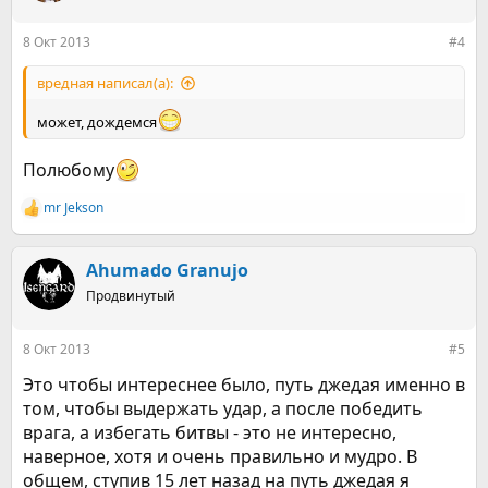
и
:
8 Окт 2013
#4
вредная написал(а):
может, дождемся
Полюбому
mr Jekson
Р
е
а
к
Ahumado Granujo
ц
Продвинутый
и
и
:
8 Окт 2013
#5
Это чтобы интереснее было, путь джедая именно в
том, чтобы выдержать удар, а после победить
врага, а избегать битвы - это не интересно,
наверное, хотя и очень правильно и мудро. В
общем, ступив 15 лет назад на путь джедая я