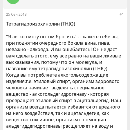
р
н
т
а
е
ч
25 Сен 2013
#1
м
а
ы
л
Тетрагидроизохинолин (THIQ)
а
"Я легко смогу потом бросить" - скажете себе вы,
при поднятии очередного бокала вина, пива,
неважно - алкояда. И вы ошибаетесь! Он не даст
вам сделать этого, ему все равно на ваши лживые
высказывания, потому что он молекула, и
название ему тетрагидроизохинолин (THIQ).
Когда вы потребляете алкогольсодержащие
изделия,т.е. этиловый спирт, организм здорового
человека начинает выделять специальное
вещество - алкогольдегидрогеназу - которая
превращает этиловый спирт в ацетальдегид. Наш
организм всегда пытается избавится от вредного
на него воздействия, так и ацетальдегид, как
вещество токсичное, организм с помощью
альдегиддегидрогеназы расщепляет на воду и