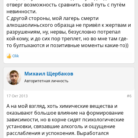
отверг возможность сравнить свой путь с путём
невинности.
С другой стороны, мой лагерь смерти
алкошаолиньского образца не привёл к жертвам и
разрушениям, ну, нервы, безусловно потрепал
кой-кому, и до сих пор треплет, но во мне там где-
то бултыхаются и позитивные моменты какие-то))
Olik
Р
е
а
к
Михаил Щербаков
ц
Авторитетная личность
и
и
:
17 Окт 2013
#6
А на мой взгляд, хоть химические вещества и
оказывают большое влияние на формирование
зависимости, но в корне сидят психологические
установки, связавшие алкоголь и ощущение
расслабления и успокоения. Выработался