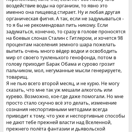
воздействие воды на организм, то явно это
именно она пищевод стирает. Ну и любая другая
органическая фигня. А так, если не задумываться -
то я бы не рекомендовал пить никому. Если
задуматься, конечно, то сразу в голове проносятся
на боевых слонах Сталин с Гитлером, и хочется 98
процентам населения земного шара пожелать
выпить очень много вёдер водки и освободить
мир от своего тухленького генофонда, потом в
голову приходит Барак Обама и сурово грозит
пальчиком, мол, негуманные мысли генерируете,
товарищ.
Я не пью всего второй месяц, и не курю. Не могу
сказать, что мне так уж мешали алкоголь или
курево. Возможно, кое-где даже помогали. Но мне
просто стало скучно всё это делать, изменение
сознания неспортивными методами всегда
приводит к тому, что уже и неспортивные способы
не дают тебе прежней власти над Вселенной,
прежнего полёта фантазии и дьявольской