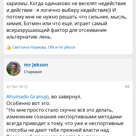
харизмы. Когда одинаково не веселят недействие
и действие - я логично выберу недействие)) И
потому мне не нужно решать что сильнее, мысль,
химия, Бэтмен или что ещё, играет самый
всеразрушающий фактор для отсеивания
альтернатив: лень.
Светлана Наумова
,
Olik
и
mr Jekson
Р
е
а
к
mr Jekson
ц
Старожил
и
и
:
22 Окт 2013
#8
Ahumado Granujo
, во завернул.
Особенно вот это:
"Но мне просто стало скучно всё это делать,
изменение сознания неспортивными методами
всегда приводит к тому, что уже и неспортивные
способы не дают тебе прежней власти над