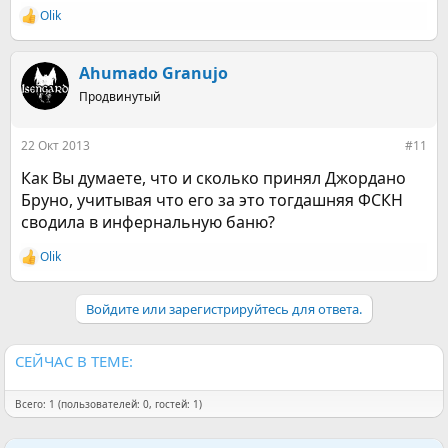
Olik
Р
е
а
к
Ahumado Granujo
ц
Продвинутый
и
и
:
22 Окт 2013
#11
Как Вы думаете, что и сколько принял Джордано
Бруно, учитывая что его за это тогдашняя ФСКН
сводила в инфернальную баню?
Olik
Р
е
а
Войдите или зарегистрируйтесь для ответа.
к
ц
и
и
СЕЙЧАС В ТЕМЕ:
:
Всего: 1 (пользователей: 0, гостей: 1)