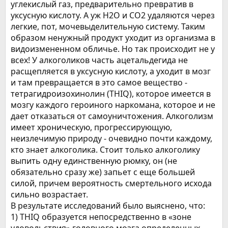
углекислый газ, предварительно превратив в
уксусную кислоту. А уж H2O и CO2 удаляются через
легкие, пот, мочевыделительную систему. Таким
образом ненужный продукт уходит из организма в
видоизмененном обличье. Но так происходит не у
всех! У алкоголиков часть ацетальдегида не
расщепляется в уксусную кислоту, а уходит в мозг
и там превращается в это самое вещество -
тетрагидроизохинолин (THIQ), которое имеется в
мозгу каждого героиного наркомана, которое и не
дает отказаться от самоуничтожения. Алкоголизм
имеет хроническую, прогрессирующую,
неизлечимую природу - очевидно почти каждому,
кто знает алкоголика. Стоит только алкоголику
выпить одну единственную рюмку, он (не
обязательно сразу же) запьет с еще большей
силой, причем вероятность смертельного исхода
сильно возрастает.
В результате исследований было выяснено, что:
1) THIQ образуется непосредственно в «зоне