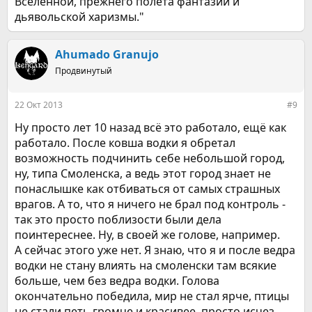
Вселенной, прежнего полёта фантазии и
дьявольской харизмы."
Ahumado Granujo
Продвинутый
22 Окт 2013
#9
Ну просто лет 10 назад всё это работало, ещё как
работало. После ковша водки я обретал
возможность подчинить себе небольшой город,
ну, типа Смоленска, а ведь этот город знает не
понаслышке как отбиваться от самых страшных
врагов. А то, что я ничего не брал под контроль -
так это просто поблизости были дела
поинтереснее. Ну, в своей же голове, например.
А сейчас этого уже нет. Я знаю, что я и после ведра
водки не стану влиять на смоленски там всякие
больше, чем без ведра водки. Голова
окончательно победила, мир не стал ярче, птицы
не стали петь громче и красивее, просто исчез