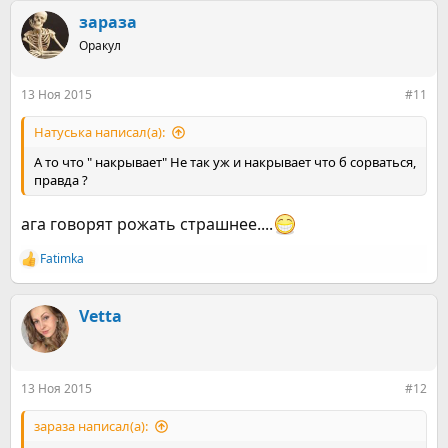
а
к
зараза
ц
Оракул
и
и
:
13 Ноя 2015
#11
Натуська написал(а):
А то что " накрывает" Не так уж и накрывает что б сорваться,
правда ?
ага говорят рожать страшнее....
Fatimka
Р
е
а
к
Vetta
ц
и
и
:
13 Ноя 2015
#12
зараза написал(а):