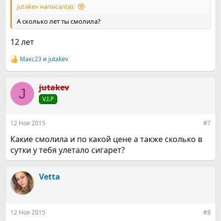
jutakev написал(а):
А сколько лет ты смолила?
12 лет
Макс23
и
jutakev
Р
е
а
к
jutakev
J
ц
V.I.P
и
и
:
12 Ноя 2015
#7
Какие смолила и по какой цене а также сколько в
сутки у тебя улетало сигарет?
Vetta
12 Ноя 2015
#8