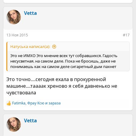
е
а
к
Vetta
ц
и
и
:
13 Ноя 2015
#17
Натуська написал(а):
Это не ИМХО Это мнение всех тут собравшихся. Гадость
несусветная. на самом деле. Пока не бросишь, даже не
понимаешь как на самом деле сигаретный дым пахнет
Это точно....сегодня ехала в прокуренной
машине....таааак хреново я себя давненько не
чувствовала
Fatimka
,
Фрау Ксю
и
зараза
Р
е
а
к
Vetta
ц
и
и