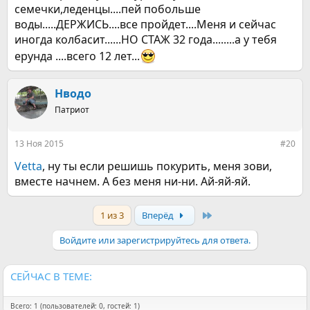
семечки,леденцы....пей побольше
воды.....ДЕРЖИСЬ....все пройдет....Меня и сейчас
иногда колбасит......НО СТАЖ 32 года........а у тебя
ерунда ....всего 12 лет...
Нводо
Патриот
13 Ноя 2015
#20
Vetta
, ну ты если решишь покурить, меня зови,
вместе начнем. А без меня ни-ни. Ай-яй-яй.
Last
1 из 3
Вперёд
Войдите или зарегистрируйтесь для ответа.
СЕЙЧАС В ТЕМЕ:
Всего: 1 (пользователей: 0, гостей: 1)