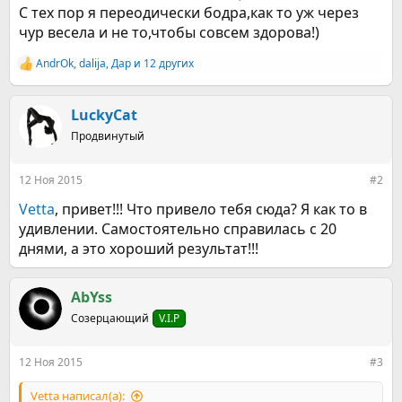
С тех пор я переодически бодра,как то уж через
чур весела и не то,чтобы совсем здорова!)
AndrOk
,
dalija
,
Дар
и 12 других
Р
е
а
к
LuckyCat
ц
Продвинутый
и
и
:
12 Ноя 2015
#2
Vetta
, привет!!! Что привело тебя сюда? Я как то в
удивлении. Самостоятельно справилась с 20
днями, а это хороший результат!!!
AbYss
Созерцающий
V.I.P
12 Ноя 2015
#3
Vetta написал(а):