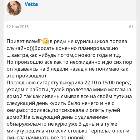
р
н
Vetta
т
а
е
ч
м
а
ы
л
12 Ноя 2015
#1
а
Привет всем!!
в ряды не курильщиков попала
случайно)))бросать конечно планировала,но
....завтра,как нибудь потом,с нового года и т.д.
Но произошло все как то неожиданно и до сих пор
оглядываясь на 3 недели назад я не понимаю как
это произошло)
Последнюю сигарету выкурила 22.10 в 15:00 перед
уходом с работы ,пулей пролетела мимо магазина
домой так как ливень смывал все на своём пути,на
следующий день курить было нечего и не с
кем,расстроилась,попсиховала и опять пулей
домой!На следующий день с удивлением
обнаружила,что не курю уже 3 день и в ту же
минуту решила,что если столько терпела,то нет и
смысла начинать все по новой)