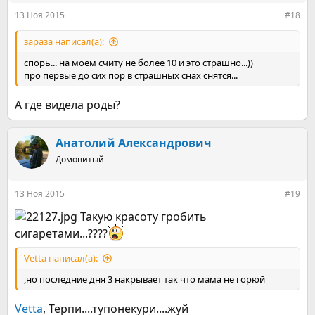
:
13 Ноя 2015
#18
зараза написал(а):
спорь... на моем считу не более 10 и это страшно...))
про первые до сих пор в страшных снах снятся...
А где видела роды?
Анатолий Александрович
Домовитый
13 Ноя 2015
#19
Такую красоту гробить
сигаретами...????
Vetta написал(а):
,но последние дня 3 накрывает так что мама не горюй
Vetta
, Терпи....тупонекури....жуй