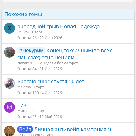
Похожие темы
о̶ч̶е̶р̶е̶д̶н̶о̶й̶ ̶̶с̶р̶ы̶в̶ Новая надежда
Х
Хэнкок
Старт
Ответы
26
20 Июн 2026
Конец токсичным(во всех
#Некурим
смыслах) отношениям.
Nazaren
1 - 2 недели без сигарет
Ответы
84
31 Июл 2026
Бросаю снюс спустя 10 лет
Makima
Старт
Ответы
109
4 Июл 2026
123
М
Миша =)
Старт
Ответы
25
10 Май 2026
Личная антивейп кампания :)
Вейп
Arina pupupu
Старт