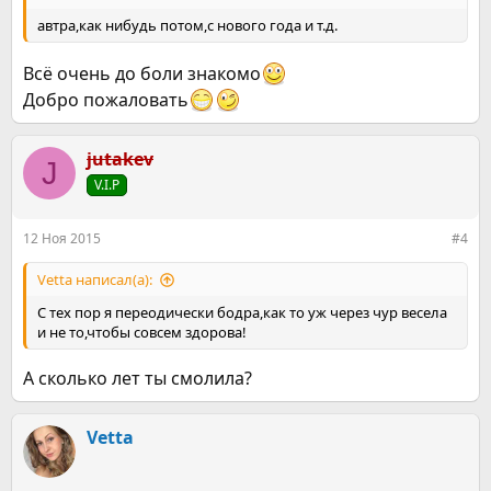
автра,как нибудь потом,с нового года и т.д.
Всё очень до боли знакомо
Добро пожаловать
jutakev
J
V.I.P
12 Ноя 2015
#4
Vetta написал(а):
С тех пор я переодически бодра,как то уж через чур весела
и не то,чтобы совсем здорова!
А сколько лет ты смолила?
Vetta