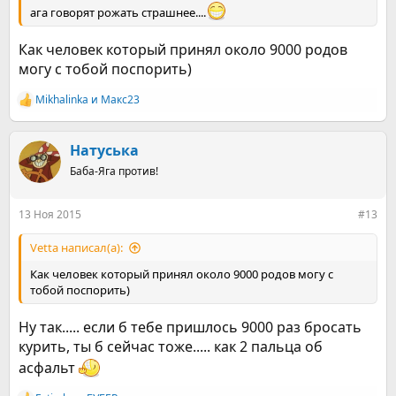
ага говорят рожать страшнее....
Как человек который принял около 9000 родов
могу с тобой поспорить)
Mikhalinka
и
Макс23
Р
е
а
к
Натуська
ц
Баба-Яга против!
и
и
:
13 Ноя 2015
#13
Vetta написал(а):
Как человек который принял около 9000 родов могу с
тобой поспорить)
Ну так..... если б тебе пришлось 9000 раз бросать
курить, ты б сейчас тоже..... как 2 пальца об
асфальт