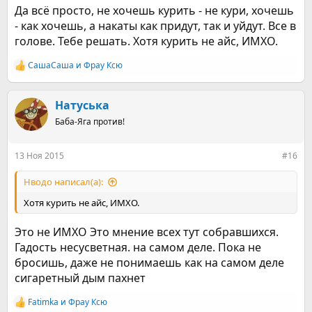
Да всё просто, не хочешь курить - не кури, хочешь
- как хочешь, а накаты как придут, так и уйдут. Все в
голове. Тебе решать. Хотя курить не айс, ИМХО.
СашаСаша
и
Фрау Ксю
Р
е
а
к
Натуська
ц
Баба-Яга против!
и
и
:
13 Ноя 2015
#16
Нводо написал(а):
Хотя курить не айс, ИМХО.
Это не ИМХО Это мнение всех тут собравшихся.
Гадость несусветная. на самом деле. Пока не
бросишь, даже не понимаешь как на самом деле
сигаретный дым пахнет
Fatimka
и
Фрау Ксю
Р