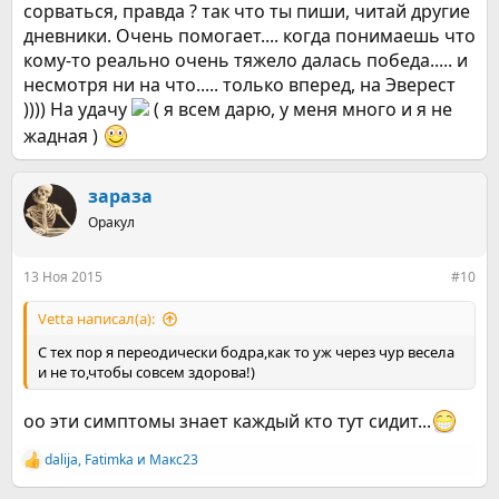
сорваться, правда ? так что ты пиши, читай другие
дневники. Очень помогает.... когда понимаешь что
кому-то реально очень тяжело далась победа..... и
несмотря ни на что..... только вперед, на Эверест
)))) На удачу
( я всем дарю, у меня много и я не
жадная )
зараза
Оракул
13 Ноя 2015
#10
Vetta написал(а):
С тех пор я переодически бодра,как то уж через чур весела
и не то,чтобы совсем здорова!)
оо эти симптомы знает каждый кто тут сидит...
dalija
,
Fatimka
и
Макс23
Р
е