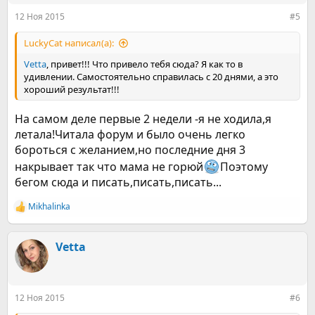
12 Ноя 2015
#5
LuckyCat написал(а):
Vetta
, привет!!! Что привело тебя сюда? Я как то в
удивлении. Самостоятельно справилась с 20 днями, а это
хороший результат!!!
На самом деле первые 2 недели -я не ходила,я
летала!Читала форум и было очень легко
бороться с желанием,но последние дня 3
накрывает так что мама не горюй
Поэтому
бегом сюда и писать,писать,писать...
Mikhalinka
Р
е
а
к
Vetta
ц
и
и
:
12 Ноя 2015
#6