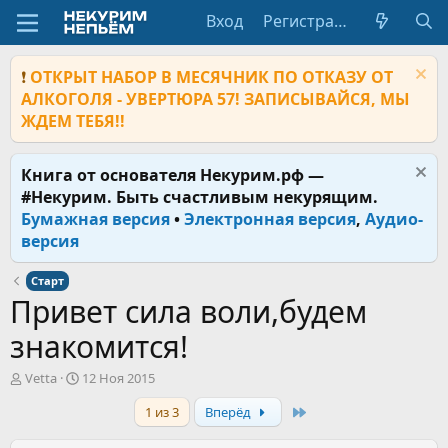
Вход
Регистрация
❗
ОТКРЫТ НАБОР В МЕСЯЧНИК ПО ОТКАЗУ ОТ
АЛКОГОЛЯ - УВЕРТЮРА 57! ЗАПИСЫВАЙСЯ, МЫ
ЖДЕМ ТЕБЯ!!
Книга от основателя Некурим.рф —
#Некурим. Быть счастливым некурящим.
Бумажная версия
•
Электронная версия
,
Аудио-
версия
Старт
Привет сила воли,будем
знакомится!
А
Д
Vetta
12 Ноя 2015
в
а
Last
1 из 3
Вперёд
т
т
о
а