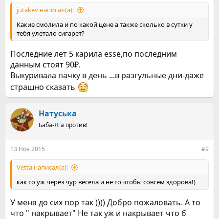
jutakev написал(а):
Какие смолила и по какой цене а также сколько в сутки у
тебя улетало сигарет?
Последние лет 5 карила esse,по последним
данным стоят 90₽.
Выкуривала пачку в день ...в разгульные дни-даже
страшно сказать
Натуська
Баба-Яга против!
13 Ноя 2015
#9
Vetta написал(а):
как то уж через чур весела и не то,чтобы совсем здорова!)
У меня до сих пор так )))) Добро пожаловать. А то
что " накрывает" Не так уж и накрывает что б