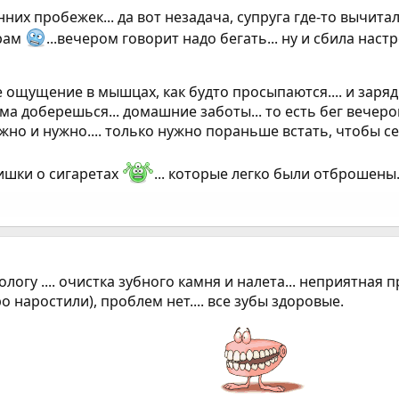
нних пробежек... да вот незадача, супруга где-то вычитал
трам
...вечером говорит надо бегать... ну и сбила настро
 ощущение в мышцах, как будто просыпаются.... и заряд
ома доберешься... домашние заботы... то есть бег вечер
ожно и нужно.... только нужно пораньше встать, чтобы се
лишки о сигаретах
... которые легко были отброшены..
тологу .... очистка зубного камня и налета... неприятная
 наростили), проблем нет.... все зубы здоровые.