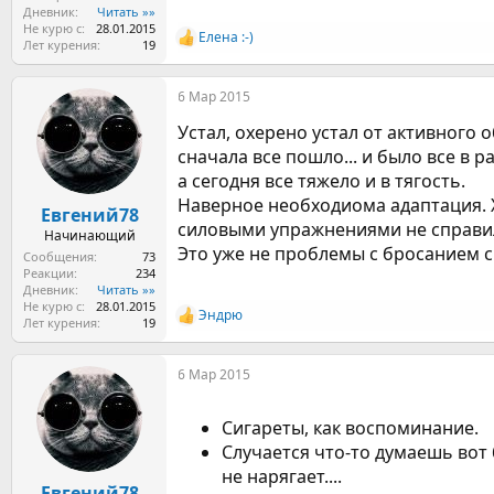
Дневник
Читать »»
Не курю с
28.01.2015
Елена :-)
Р
Лет курения
19
е
а
6 Мар 2015
к
ц
Устал, охерено устал от активного 
и
и
сначала все пошло... и было все в ра
:
а сегодня все тяжело и в тягость.
Наверное необходиома адаптация. Хо
Евгений78
силовыми упражнениями не справился
Начинающий
Это уже не проблемы с бросанием си
Сообщения
73
Реакции
234
Дневник
Читать »»
Не курю с
28.01.2015
Эндрю
Р
Лет курения
19
е
а
6 Мар 2015
к
ц
и
Сигареты, как воспоминание.
и
:
Случается что-то думаешь вот 
не нарягает....
Евгений78