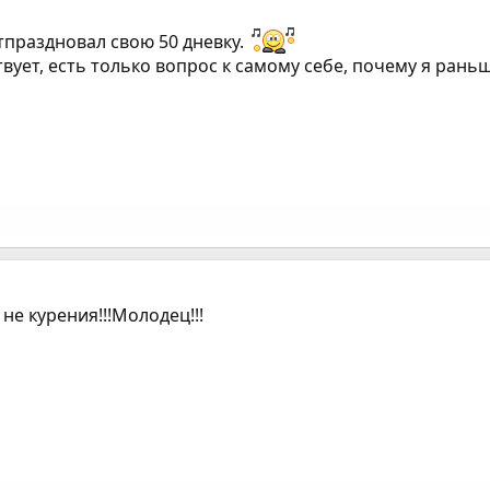
тпраздновал свою 50 дневку.
вует, есть только вопрос к самому себе, почему я рань
не курения!!!Молодец!!!