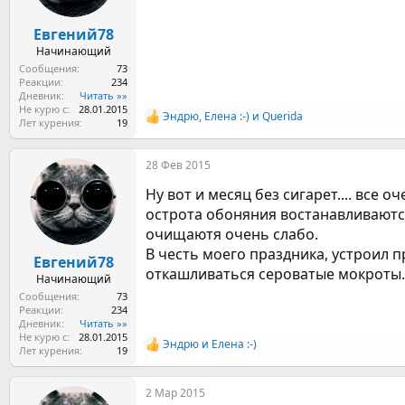
ы
л
а
Евгений78
Начинающий
Сообщения
73
Реакции
234
Дневник
Читать »»
Не курю с
28.01.2015
Эндрю
,
Елена :-)
и
Querida
Р
Лет курения
19
е
а
28 Фев 2015
к
ц
Ну вот и месяц без сигарет.... все
и
и
острота обоняния востанавливаются.
:
очищаютя очень слабо.
В честь моего праздника, устроил пр
Евгений78
откашливаться сероватые мокроты...
Начинающий
Сообщения
73
Реакции
234
Дневник
Читать »»
Не курю с
28.01.2015
Эндрю
и
Елена :-)
Р
Лет курения
19
е
а
2 Мар 2015
к