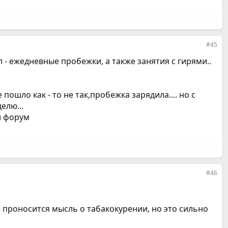
#45
л - ежедневные пробежки, а также занятия с гирями..
ошло как - то не так,пробежка зарядила.... но с
елю...
й форум
#46
ве проносится мысль о табакокурении, но это сильно