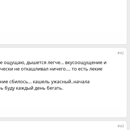
#42
 не ощущаю, дышется легче... вкусоощущение и
ески не откашливал ничего.... то есть лекие
ание сбилось... кашель ужасный..начала
ь буду каждый день бегать.
#43