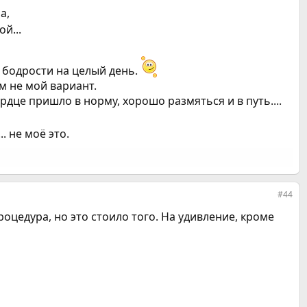
а,
й...
 бодрости на целый день.
ом не мой вариант.
рдце пришло в норму, хорошо размяться и в путь....
. не моё это.
#44
 процедура, но это стоило того. На удивление, кроме