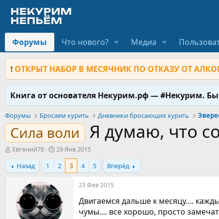
Форумы
Что нового?
Медиа
Пользова
❗
ОТКРЫТ НАБОР В МЕСЯЧНИК ПО ОТКАЗУ ОТ АЛКОГ
Книга от основателя Некурим.рф — #Некурим. Б
Форумы
Бросаем курить
Дневники бросающих курить
Эвере
Я думаю, что с
Сила воли
А
Д
Евгений78
29 Янв 2015
в
а
Назад
1
2
3
4
5
Вперёд
т
т
о
а
р
н
23 Фев 2015
т
а
Двигаемся дальше к месяцу.... кажд
е
ч
м
а
чумы.... все хорошо, просто замеча