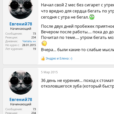
ц
Начал свой 2 мес без сигарет с утре
и
и
что вредно для сердца бегать по у
:
сегодня с утра не бегал.
Евгений78
После двух дней пробежек приятное
Начинающий
Вечером после работы.... пока до д
Сообщения
73
Почитал по теме.... утром бегать м
Реакции
234
Дневник
Читать »»
Не курю с
28.01.2015
Лет курения
19
Вчера... были какие-то слабые мыс
Эндрю
и
Елена :-)
Р
е
а
5 Мар 2015
к
ц
36 день не курения... поход к стома
и
и
отколовшегося зуба (который быстро
:
Евгений78
Начинающий
Сообщения
73
Реакции
234