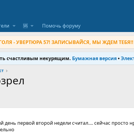
тели
🆘
Помочь форуму
ОЛЯ - УВЕРТЮРА 57! ЗАПИСЫВАЙСЯ, МЫ ЖДЕМ ТЕБЯ!!
ыть счастливым некурящим.
Бумажная версия
•
Элек
ст
озрел
ый день первой второй недели считал.... сейчас просто
тельно