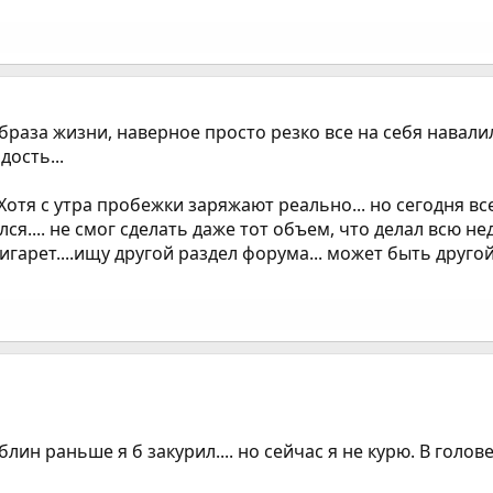
образа жизни, наверное просто резко все на себя навали
дость...
тя с утра пробежки заряжают реально... но сегодня все п
.... не смог сделать даже тот объем, что делал всю нед
гарет....ищу другой раздел форума... может быть друго
блин раньше я б закурил.... но сейчас я не курю. В голо