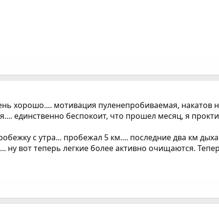
 очень хорошо.... мотивация пуленепробиваемая, накатов
... единственно беспокоит, что прошел месяц, я проктич
обежку с утра... пробежал 5 км.... последние два км дых
. ну вот теперь легкие более активно очищаются. Тепер