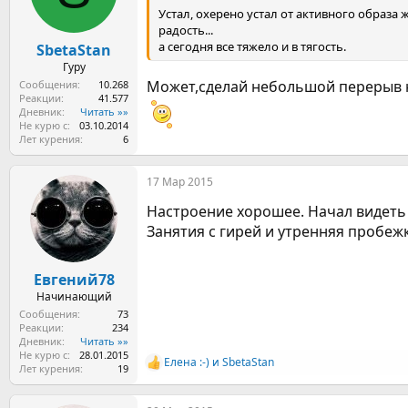
Устал, охерено устал от активного образа ж
радость...
а сегодня все тяжело и в тягость.
SbetaStan
Гуру
Может,сделай небольшой перерыв н
Сообщения
10.268
Реакции
41.577
Дневник
Читать »»
Не курю с
03.10.2014
Лет курения
6
17 Мар 2015
Настроение хорошее. Начал видеть 
Занятия с гирей и утренняя пробеж
Евгений78
Начинающий
Сообщения
73
Реакции
234
Дневник
Читать »»
Не курю с
28.01.2015
Елена :-)
и
SbetaStan
Р
Лет курения
19
е
а