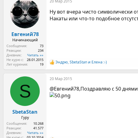
20 Мар 2015
к
ц
Ну вот вчера чисто символически о
и
и
Накаты или что-то подобное отсутст
:
Евгений78
Начинающий
Сообщения
73
Реакции
234
Дневник
Читать »»
Не курю с
28.01.2015
Эндрю
,
SbetaStan
и
Елена :-)
Р
Лет курения
19
е
а
20 Мар 2015
к
S
ц
@Евгений78,Поздравляю с 50 днями 
и
и
:
SbetaStan
Гуру
Сообщения
10.268
Реакции
41.577
Дневник
Читать »»
Не курю с
03.10.2014