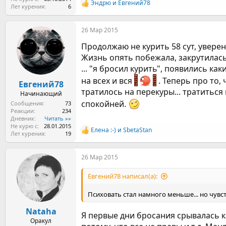
Эндрю
и
Евгений78
Р
Лет курения
6
е
а
26 Мар 2015
к
ц
Продолжаю не курить 58 сут, уверен
и
и
Жизнь опять побежала, закрутилась
:
... "я бросил курить", появились к
на всех и вся
. Теперь про то,
Евгений78
тратилось на перекуры... тратиться
Начинающий
спокойней.
Сообщения
73
Реакции
234
Дневник
Читать »»
Не курю с
28.01.2015
Елена :-)
и
SbetaStan
Р
Лет курения
19
е
а
26 Мар 2015
к
ц
и
Евгений78 написал(а):
и
:
Психовать стал намного меньше... но чув
Nataha
Я первые дни бросания срывалась ка
Оракул