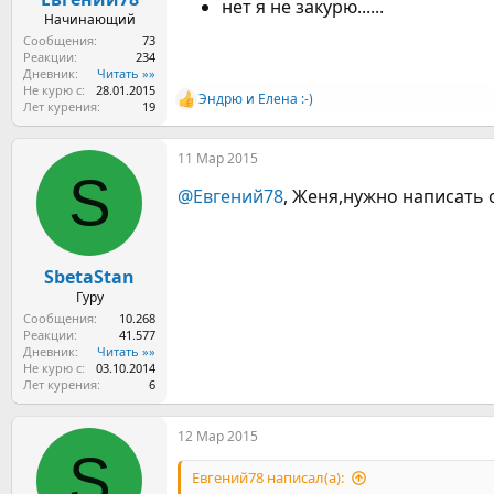
нет я не закурю......
Начинающий
Сообщения
73
Реакции
234
Дневник
Читать »»
Не курю с
28.01.2015
Эндрю
и
Елена :-)
Р
Лет курения
19
е
а
11 Мар 2015
к
S
ц
@Евгений78
, Женя,нужно написать 
и
и
:
SbetaStan
Гуру
Сообщения
10.268
Реакции
41.577
Дневник
Читать »»
Не курю с
03.10.2014
Лет курения
6
12 Мар 2015
S
Евгений78 написал(а):