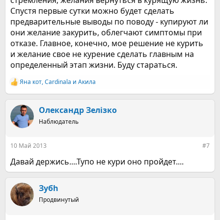
стремления, желания вернуться в курящую жизнь.
Спустя первые сутки можно будет сделать
предварительные выводы по поводу - купируют ли
они желание закурить, облегчают симптомы при
отказе. Главное, конечно, мое решение не курить
и желание свое не курение сделать главным на
определенный этап жизни. Буду стараться.
Яна кот
,
Cardinala
и
Акила
Р
е
а
к
Олександр Зелізко
ц
Наблюдатель
и
и
:
10 Май 2013
#7
Давай держись....Тупо не кури оно пройдет....
Зубh
Продвинутый