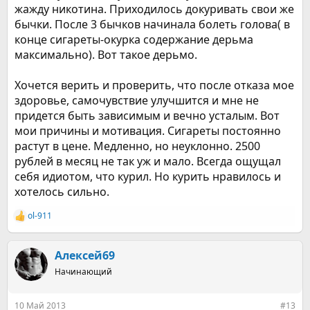
работать лучше,
жажду никотина. Приходилось докуривать свои же
• Стимулирование холинергических нейронов -
бычки. После 3 бычков начинала болеть голова( в
обеспечивает освобождение нейромедиаторов в наш мозг.
конце сигареты-окурка содержание дерьма
Это должно активировать наши основные инстинкты,
максимально). Вот такое дерьмо.
например, когда человек голоден, он получает сигнал, что
организму нужно питание. Стимулирующие нейроны этой
части мозга приносят чувство радости, удовлетворенности.
Хочется верить и проверить, что после отказа мое
Поэтому, когда наркотические вещества (кокаин или
здоровье, самочувствие улучшится и мне не
никотин) соприкасаются с этими нейронами, возникает
придется быть зависимым и вечно усталым. Вот
желание употребить их еще раз, потому что человек
мои причины и мотивация. Сигареты постоянно
испытывает чувство радости и удовлетворения.
• Освобождение глутамата. Глутамат – это медиатор,
растут в цене. Медленно, но неуклонно. 2500
который учувствует в процессе запоминания. Когда
рублей в месяц не так уж и мало. Всегда ощущал
никотин поступает в наш организм, глутамат создает т.н.
себя идиотом, что курил. Но курить нравилось и
«узел памяти» хороших ощущений, которые в дальнейшем
хотелось сильно.
и побуждают человека к курению. Никотин также
повышает уровень других медиаторов и химических
ol-911
веществ, которые отвечают за работу нашего мозга. На
Р
пример, в результате употребления никотина в мозге
е
а
образуется больше эндорфина. Бета-эндорфин — это
к
Алексей69
нейропептид, образующийся во многих клетках ЦНС и
ц
являющийся эндогенным лигандом опиоидных
Начинающий
и
рецепторов. Физиологические функции бета-эндорфина
и
многообразны: это и обезболивающее действие (регуляция
:
10 Май 2013
чувствительности ноцицептивных и антиноцицептивных
#13