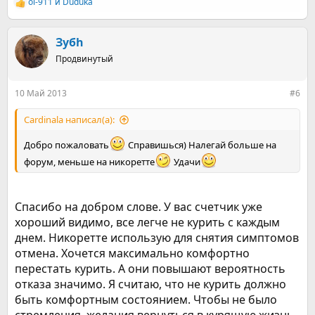
ol-911
и
Duduka
избавиться от этой вредной привычки, рекомендуется не
Р
примочек.
докуривать сигарету до конца. Как оказалось, именно в
е
конце сигареты скапливается основная масса
а
Надеюсь, получится.
к
канцерогенных веществ.
Зубh
ц
Продвинутый
Раз 5 бросал точно. Но мысль бросить вызывает панику и
и
сразу хватаешься за пачку.
и
:
10 Май 2013
#6
Cardinala написал(а):
Добро пожаловать
Справишься) Налегай больше на
форум, меньше на никоретте
Удачи
Спасибо на добром слове. У вас счетчик уже
хороший видимо, все легче не курить с каждым
днем. Никоретте использую для снятия симптомов
отмена. Хочется максимально комфортно
перестать курить. А они повышают вероятность
отказа значимо. Я считаю, что не курить должно
быть комфортным состоянием. Чтобы не было