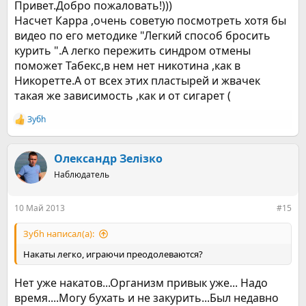
Привет.Добро пожаловать!)))
Печально, чо!
Насчет Карра ,очень советую посмотреть хотя бы
видео по его методике "Легкий способ бросить
Люди делают ставку на силу воли и какого-то Карра. У
каждого свой способ отказа.
курить ".А легко пережить синдром отмены
поможет Табекс,в нем нет никотина ,как в
Поел кашки с молоком, купил пивка, вечером буду
Никоретте.А от всех этих пластырей и жвачек
праздновать под суп с пивом это дело. Первый день без
такая же зависимость ,как и от сигарет (
сигарет - звучит приятно так.
Зубh
Р
е
а
к
Олександр Зелізко
ц
Наблюдатель
и
и
:
10 Май 2013
#15
Зубh написал(а):
Накаты легко, играючи преодолеваются?
Нет уже накатов...Организм привык уже... Надо
время....Могу бухать и не закурить...Был недавно