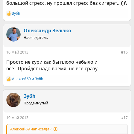
большой стресс, ну прошел стресс без сигарет...)))\
Зубh
Р
е
а
к
Олександр Зелізко
ц
Наблюдатель
и
и
:
10 Май 2013
#16
Просто не кури как бы плохо небыло и
все...Пройдет надо время, не все сразу....
Алексей69
и
Зубh
Р
е
а
к
Зубh
ц
Продвинутый
и
и
:
10 Май 2013
#17
Алексей69 написал(а):