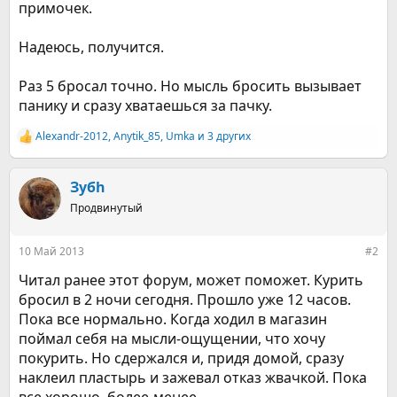
примочек.
Надеюсь, получится.
Раз 5 бросал точно. Но мысль бросить вызывает
панику и сразу хватаешься за пачку.
Alexandr-2012
,
Anytik_85
,
Umka
и 3 других
Р
е
а
к
Зубh
ц
Продвинутый
и
и
:
10 Май 2013
#2
Читал ранее этот форум, может поможет. Курить
бросил в 2 ночи сегодня. Прошло уже 12 часов.
Пока все нормально. Когда ходил в магазин
поймал себя на мысли-ощущении, что хочу
покурить. Но сдержался и, придя домой, сразу
наклеил пластырь и зажевал отказ жвачкой. Пока