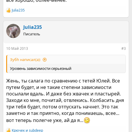
все хорошо, более-менее.
Julia235
Р
е
а
к
Julia235
ц
Писатель
и
и
:
10 Май 2013
#3
Зубh написал(а):
Уровень зависимости серьезный
Жень, ты салага по сравнению с тетей Юлей. Все
путем будет, и не такие степени зависимости
посылали вдаль. И даже без жвачек и пластырей.
Заходи ко мне, почитай, отвлекись. Колбасить дня
три тебя будет, потом отпускать начнет. Это так
заметно и так приятно, когда понимаешь, всее...
вот теперь полегче уже, ай да я...
Крючек
и
subdeep