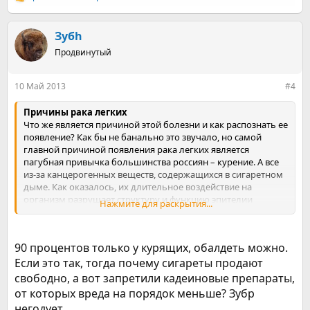
Р
е
а
к
Зубh
ц
Продвинутый
и
и
:
10 Май 2013
#4
Причины рака легких
Что же является причиной этой болезни и как распознать ее
появление? Как бы не банально это звучало, но самой
главной причиной появления рака легких является
пагубная привычка большинства россиян – курение. А все
из-за канцерогенных веществ, содержащихся в сигаретном
дыме. Как оказалось, их длительное воздействие на
организм разрушает структуру и функцию эпителии
Нажмите для раскрытия...
бронхов. Происходит нарушение метаплазии
цилиндрического эпителия в многослойный плоский, в
результате чего возникает злокачественная опухоль. 90%
90 процентов только у курящих, обалдеть можно.
от всех случаев рака легких происходит у курильщиков.
Если это так, тогда почему сигареты продают
Причем не только сами курильщики страдают этим
недугом, но и окружающие. Риск зависит от возраста и
свободно, а вот запретили кадеиновые препараты,
интенсивности курения, а также от его продолжительности;
от которых вреда на порядок меньше? Зубр
риск снижается после прекращения курения, но, вероятно,
негодует.