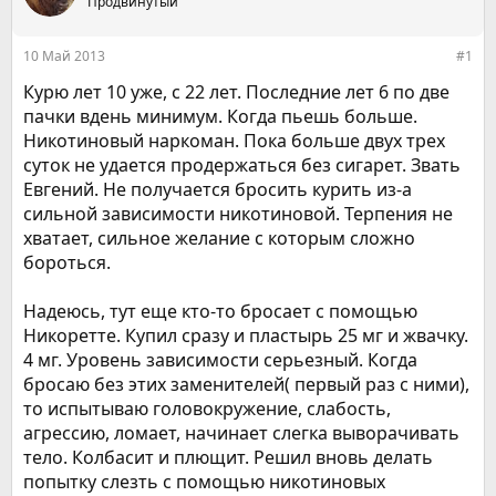
е
Продвинутый
ч
м
а
ы
л
10 Май 2013
#1
а
Курю лет 10 уже, с 22 лет. Последние лет 6 по две
пачки вдень минимум. Когда пьешь больше.
Никотиновый наркоман. Пока больше двух трех
суток не удается продержаться без сигарет. Звать
Евгений. Не получается бросить курить из-а
сильной зависимости никотиновой. Терпения не
хватает, сильное желание с которым сложно
бороться.
Надеюсь, тут еще кто-то бросает с помощью
Никоретте. Купил сразу и пластырь 25 мг и жвачку.
4 мг. Уровень зависимости серьезный. Когда
бросаю без этих заменителей( первый раз с ними),
то испытываю головокружение, слабость,
агрессию, ломает, начинает слегка выворачивать
тело. Колбасит и плющит. Решил вновь делать
попытку слезть с помощью никотиновых