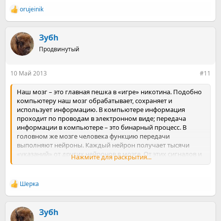
orujeinik
Р
е
а
к
Зубh
ц
Продвинутый
и
и
:
10 Май 2013
#11
Наш мозг – это главная пешка в «игре» никотина. Подобно
компьютеру наш мозг обрабатывает, сохраняет и
использует информацию. В компьютере информация
проходит по проводам в электронном виде; передача
информации в компьютере – это бинарный процесс. В
головном же мозге человека функцию передачи
выполняют нейроны. Каждый нейрон получает тысячи
«указаний» от других нейронов в мозге. От этих сигналов и
Нажмите для раскрытия...
зависит, будут ли нейроны передавать полученное
«указание» в основной канал.
Эти сигналы передаются через отдельные нейроны в виде
Шерка
Р
электрического тока, общение между нейронами
е
происходит через посредников, так называемых
а
нейромедиаторов. Медиаторы действуют на
к
Зубh
постсинаптические клетки, связываясь с мембранными
ц