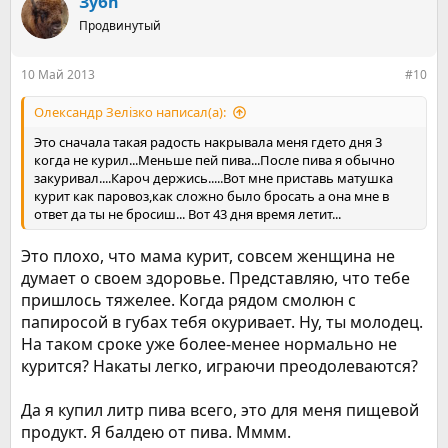
Зубh
ц
Продвинутый
и
и
:
10 Май 2013
#10
Олександр Зелізко написал(а):
Это сначала такая радость накрывала меня гдето дня 3
когда не курил...Меньше пей пива...После пива я обычно
закуривал....Кароч держись.....Вот мне приставь матушка
курит как паровоз,как сложно было бросать а она мне в
ответ да ты не бросиш... Вот 43 дня время летит...
Это плохо, что мама курит, совсем женщина не
думает о своем здоровье. Представляю, что тебе
пришлось тяжелее. Когда рядом смолюн с
папиросой в губах тебя окуривает. Ну, ты молодец.
На таком сроке уже более-менее нормально не
курится? Накаты легко, играючи преодолеваются?
Да я купил литр пива всего, это для меня пищевой
продукт. Я балдею от пива. Мммм.