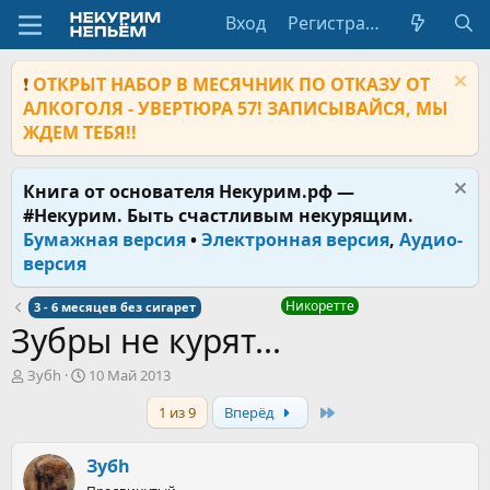
Вход
Регистрация
❗
ОТКРЫТ НАБОР В МЕСЯЧНИК ПО ОТКАЗУ ОТ
АЛКОГОЛЯ - УВЕРТЮРА 57! ЗАПИСЫВАЙСЯ, МЫ
ЖДЕМ ТЕБЯ!!
Книга от основателя Некурим.рф —
#Некурим. Быть счастливым некурящим.
Бумажная версия
•
Электронная версия
,
Аудио-
версия
Никоретте
3 - 6 месяцев без сигарет
Зубры не курят...
А
Д
Зубh
10 Май 2013
в
а
Last
1 из 9
Вперёд
т
т
о
а
р
н
Зубh
т
а