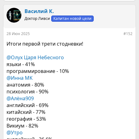
е
а
к
Василий К.
ц
Доктор Ливси
Капитан новой цели
и
и
:
28 Июн 2025
#152
Итоги первой трети стодневки!
@Олух Царя Небесного
языки - 41%
программирование - 10%
@Инна MK
анатомия - 80%
психология - 90%
@Алёна909
английский - 69%
китайский - 77%
география - 53%
Викиум - 82%
@Утро