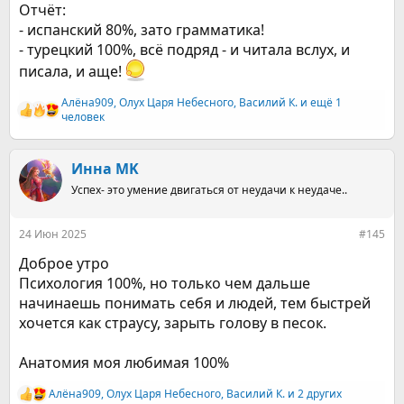
Отчёт:
- испанский 80%, зато грамматика!
- турецкий 100%, всё подряд - и читала вслух, и
писала, и аще!
Алёна909
,
Олух Царя Небесного
,
Василий К.
и ещё 1
Р
человек
е
а
к
Инна MK
ц
и
Успех- это умение двигаться от неудачи к неудаче..
и
:
24 Июн 2025
#145
Доброе утро
Психология 100%, но только чем дальше
начинаешь понимать себя и людей, тем быстрей
хочется как страусу, зарыть голову в песок.
Анатомия моя любимая 100%
Алёна909
,
Олух Царя Небесного
,
Василий К.
и 2 других
Р