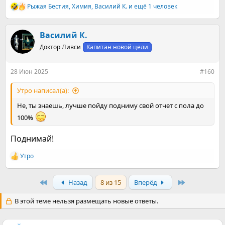
Рыжая Бестия
,
Химия
,
Василий К.
и ещё 1 человек
Р
е
а
к
Василий К.
ц
Доктор Ливси
Капитан новой цели
и
и
:
28 Июн 2025
#160
Утро написал(а):
Не, ты знаешь, лучше пойду подниму свой отчет с пола до
100%
Поднимай!
Утро
Р
е
а
First
Last
Назад
8 из 15
Вперёд
к
ц
и
В этой теме нельзя размещать новые ответы.
и
: