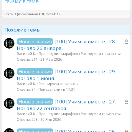
СЕЙЧАС В ТЕМЕ:
Всего: 1 (пользователей: 0, гостей: 1)
Похожие темы
З
[100] Учимся вместе - 28.
Новые знания
а
Начало 26 января.
к
Василий К.
Прошедшие марафоны Расширяем горизонты
Ответы
211
21 Май 2026
р
ы
[100] Учимся вместе - 29.
Новые знания
т
Начало 1 июня.
а
Василий К.
Расширяем горизонты
Ответы
84
Понедельник в 17:31
З
[100] Учимся вместе - 27.
Новые знания
а
Начало 22 сентября.
к
Василий К.
Прошедшие марафоны Расширяем горизонты
Ответы
253
16 Янв 2026
р
ы
З
[100] Учимся вместе - 25.
Новые знания