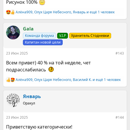
Рисунок 100%
Алёна909
,
Олух Царя Небесного
,
Январь
и ещё 1 человек
Р
е
а
к
Gala
ц
Команда форума
V.I.P
Хранитель Стодневки
и
и
Капитан новой цели
:
23 Июн 2025
#143
Всем привет) 40 % на той неделе, чет
подрасслабилась
Алёна909
,
Олух Царя Небесного
,
Василий К.
и ещё 1 человек
Р
е
а
к
Январь
ц
Оракул
и
и
:
23 Июн 2025
#144
Приветствую категорически!