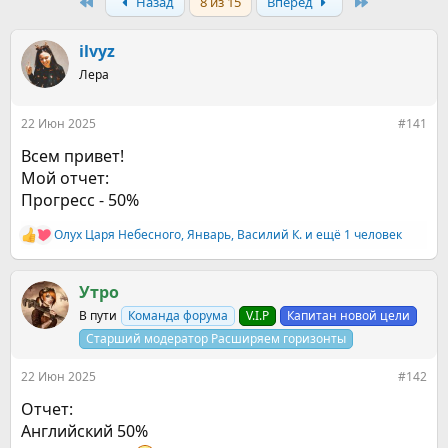
р
First
н
Last
Назад
8 из 15
Вперёд
т
а
е
ч
ilvyz
м
а
ы
л
Лера
а
22 Июн 2025
#141
Всем привет!
Мой отчет:
Прогресс - 50%
Олух Царя Небесного
,
Январь
,
Василий К.
и ещё 1 человек
Р
е
а
к
Утро
ц
В пути
Команда форума
V.I.P
Капитан новой цели
и
и
Старший модератор Расширяем горизонты
:
22 Июн 2025
#142
Отчет:
Английский 50%