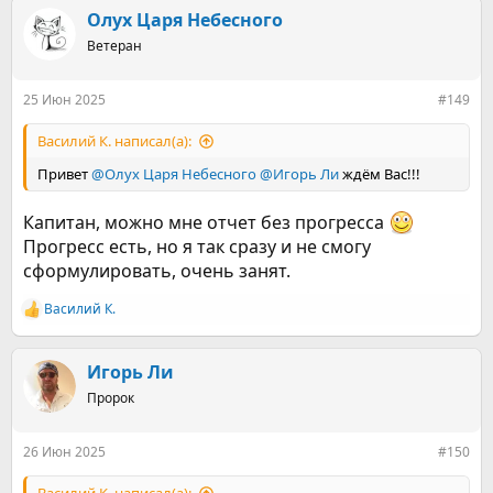
к
Олух Царя Небесного
ц
Ветеран
и
и
:
25 Июн 2025
#149
Василий К. написал(а):
Привет
@Олух Царя Небесного
@Игорь Ли
ждём Вас!!!
Капитан, можно мне отчет без прогресса
Прогресс есть, но я так сразу и не смогу
сформулировать, очень занят.
Василий К.
Р
е
а
к
Игорь Ли
ц
Пророк
и
и
:
26 Июн 2025
#150