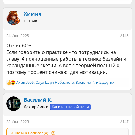
е
а
к
Химия
ц
Патриот
и
и
:
24 Июн 2025
#146
Отчёт 60%
Если говорить о практике - то потрудились на
славу: 4 полноценные работы в технике безлайн и
карандашные скетчи. А вот с теорией полный 0,
поэтому процент снижаю, для мотивации.
Алёна909
,
Олух Царя Небесного
,
Василий К.
и 2 других
Р
е
а
к
Василий К.
ц
Доктор Ливси
Капитан новой цели
и
и
:
25 Июн 2025
#147
Инна MK написал(а):