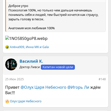
Доброе утро
Психология 100%, но только чем дальше начинаешь
понимать себя и людей, тем быстрей хочется как страусу,
зарыть голову в песок.
Анатомия моя любимая 100%
Алёна909
,
Инна MK
и
Gala
Р
е
а
к
Василий К.
ц
Доктор Ливси
Капитан новой цели
и
и
:
25 Июн 2025
#148
Привет
@Олух Царя Небесного
@Игорь Ли
ждём
Вас!!!
Олух Царя Небесного
Р
е
а