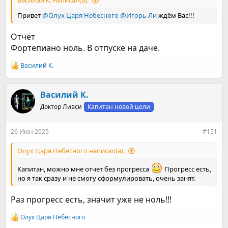
Василий К. написал(а):
Привет
@Олух Царя Небесного
@Игорь Ли
ждём Вас!!!
Отчёт
Фортепиано ноль. В отпуске на даче.
Василий К.
Р
е
а
к
Василий К.
ц
Доктор Ливси
Капитан новой цели
и
и
:
26 Июн 2025
#151
Олух Царя Небесного написал(а):
Капитан, можно мне отчет без прогресса
Прогресс есть,
но я так сразу и не смогу сформулировать, очень занят.
Раз прогресс есть, значит уже не ноль!!!
Олух Царя Небесного
Р