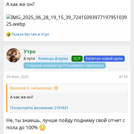
А как же он?
Рыжая Бестия
и
Утро
Р
е
а
к
Утро
ц
В пути
Команда форума
V.I.P
Капитан новой цели
и
и
Старший модератор Расширяем горизонты
:
28 Июн 2025
#159
Василий К. написал(а):
А как же он?
Посмотреть вложение 2191631
Не, ты знаешь, лучше пойду подниму свой отчет с
пола до 100%