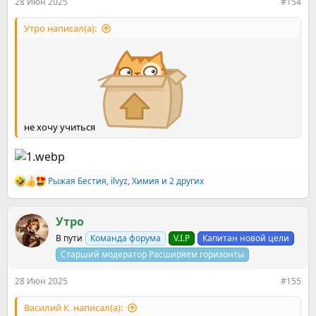
28 Июн 2025
#154
Утро написал(а):
не хочу учиться
Рыжая Бестия
,
ilvyz
,
Химия
и 2 других
Р
е
а
к
Утро
ц
В пути
Команда форума
V.I.P
Капитан новой цели
и
и
Старший модератор Расширяем горизонты
:
28 Июн 2025
#155
Василий К. написал(а):