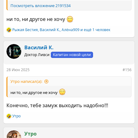
Посмотреть вложение 2191534
ни то, ни другое не хочу
Рыжая Бестия
,
Василий К.
,
Алёна909
и ещё 1 человек
Р
е
а
к
Василий К.
ц
Доктор Ливси
Капитан новой цели
и
и
:
28 Июн 2025
#156
Утро написал(а):
ни то, ни другое не хочу
Конечно, тебе замуж выходить надобно!!!
Утро
Р
е
а
к
Утро
ц