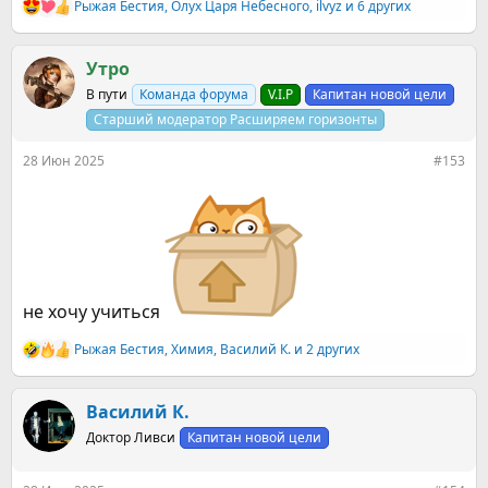
Рыжая Бестия
,
Олух Царя Небесного
,
ilvyz
и 6 других
Р
е
а
к
Утро
ц
В пути
Команда форума
V.I.P
Капитан новой цели
и
и
Старший модератор Расширяем горизонты
:
28 Июн 2025
#153
не хочу учиться
Рыжая Бестия
,
Химия
,
Василий К.
и 2 других
Р
е
а
к
Василий К.
ц
Доктор Ливси
Капитан новой цели
и
и
: