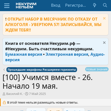
Вход
Регистрация
❗
ОТКРЫТ НАБОР В МЕСЯЧНИК ПО ОТКАЗУ ОТ
АЛКОГОЛЯ - УВЕРТЮРА 57! ЗАПИСЫВАЙСЯ, МЫ
ЖДЕМ ТЕБЯ!!
Книга от основателя Некурим.рф —
#Некурим. Быть счастливым некурящим.
Бумажная версия
•
Электронная версия
,
Аудио-
версия
Новые знания
Прошедшие марафоны Расширяем горизонты
[100] Учимся вместе - 26.
Начало 19 мая.
А
Д
Василий К.
7 Май 2025
в
а
т
В этой теме нельзя размещать новые ответы.
т
о
а