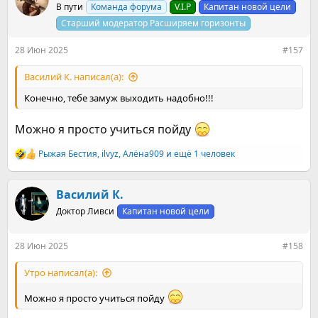
В пути
Команда форума
V.I.P
Капитан новой цели
и
и
Старший модератор Расширяем горизонты
:
28 Июн 2025
#157
Василий К. написал(а):
Конечно, тебе замуж выходить надобно!!!
Можно я просто учиться пойду
Рыжая Бестия
,
ilvyz
,
Алёна909
и ещё 1 человек
Р
е
а
к
Василий К.
ц
Доктор Ливси
Капитан новой цели
и
и
:
28 Июн 2025
#158
Утро написал(а):
Можно я просто учиться пойду