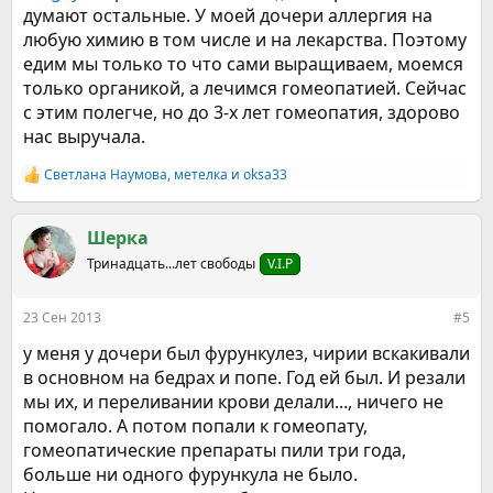
думают остальные. У моей дочери аллергия на
любую химию в том числе и на лекарства. Поэтому
едим мы только то что сами выращиваем, моемся
только органикой, а лечимся гомеопатией. Сейчас
с этим полегче, но до 3-х лет гомеопатия, здорово
нас выручала.
Светлана Наумова
,
метелка
и
oksa33
Р
е
а
к
Шерка
ц
Тринадцать...лет свободы
V.I.P
и
и
:
23 Сен 2013
#5
у меня у дочери был фурункулез, чирии вскакивали
в основном на бедрах и попе. Год ей был. И резали
мы их, и переливании крови делали..., ничего не
помогало. А потом попали к гомеопату,
гомеопатические препараты пили три года,
больше ни одного фурункула не было.