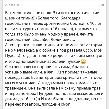
:
23 Сен 2013
#20
В гомеопатию - не верю. Эти психосоматические
шарики химии))) Более того, благодаря
гомеопатии я имею хронический бронхит с 10 лет
(если чо, курить почти в 16 начала), потому что
тогда это было очень модно у врачей, лечить
гомеопатией. Спасибо. Долечились.
А вот травки - знаю точно, что помогают! История
не о человеках, а о собаке в год развала Ссср. Мой
Пудель) тогда он только родился, и через месяц он
и его однопометники заболели чумкой
.
Сестренка легко оправилась сама, братика
успешно вылечили, а Хэп... Хэп поимел тяжелые
последствия. Все ветеринары кричали нам, чтобы
мы его усыпили. И тогда мама познакомилась с
травницей. Она выписала нам схему приема трав
и через полгода Пундель полностью выздоровел и
дожил до 16 лет.))) И жил бы он еще дольше, но не
перенес позапрошлогодний смог...