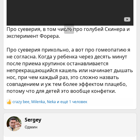
Про суеверия, в том числе про голубей Скинера и
эксперимент Форера.
Про суеверия прикольно, а вот про гомеопатию я
не согласна. Когда у ребенка через десять минут
после приема крупинок останавливается
непрекращающийся кашель или начинает дышать
нос, при чем каждый раз, это сложно назвать
совпадением и уж тем более эффектом плацебо,
потому что для детей это вообще конфетки.
crazy bee
,
Milenka
,
Neka
и ещё 1 человек
Р
е
а
к
Sergey
ц
Одмин
и
и
: