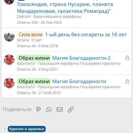
а
п
Томасяндия, страна Нусариж, планета
к
р
Мандариновая, галактика Ромаград)"
р
о
Zaйcom
Закончившиеся марафоны
ы
с
Ответы
60K
26 Ноя 2020
т
1-ый день без сигареты за 16 лет
Сила воли
а
tartana
Старт
Ответы
44
8 Фев 2018
З
Магия Благодарности-2
Образ жизни
а
Katarina53
Прошедшие марафоны Расширяем горизонты
Ответы
2K
4 Мар 2021
к
р
З
Магия Благодарности
Образ жизни
ы
а
Katarina53
Прошедшие марафоны Расширяем горизонты
т
Ответы
3K
21 Май 2019
к
а
р
ы
Pinterest
WhatsApp
Электронная почта
Ссылка
Поделиться:
т
а
Курение и здоровье