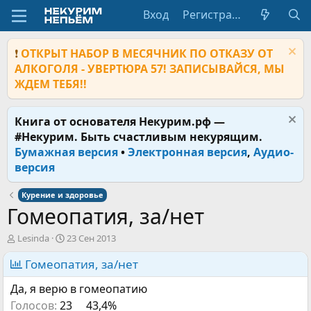
Вход
Регистрация
❗
ОТКРЫТ НАБОР В МЕСЯЧНИК ПО ОТКАЗУ ОТ
АЛКОГОЛЯ - УВЕРТЮРА 57! ЗАПИСЫВАЙСЯ, МЫ
ЖДЕМ ТЕБЯ!!
Книга от основателя Некурим.рф —
#Некурим. Быть счастливым некурящим.
Бумажная версия
•
Электронная версия
,
Аудио-
версия
Курение и здоровье
Гомеопатия, за/нет
А
Д
Lesinda
23 Сен 2013
в
а
т
Гомеопатия, за/нет
т
о
а
Да, я верю в гомеопатию
р
н
т
а
Голосов:
23
43,4%