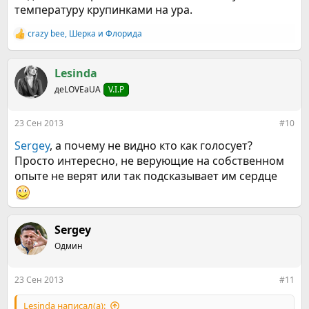
температуру крупинками на ура.
crazy bee
,
Шерка
и
Флорида
Р
е
а
к
Lesinda
ц
деLOVEаUA
V.I.P
и
и
:
23 Сен 2013
#10
Sergey
, а почему не видно кто как голосует?
Просто интересно, не верующие на собственном
опыте не верят или так подсказывает им сердце
Sergey
Одмин
23 Сен 2013
#11
Lesinda написал(а):