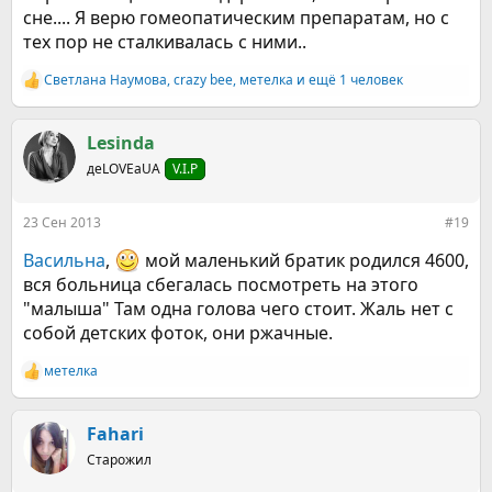
сне.... Я верю гомеопатическим препаратам, но с
тех пор не сталкивалась с ними..
Светлана Наумова
,
crazy bee
,
метелка
и ещё 1 человек
Р
е
а
к
Lesinda
ц
деLOVEаUA
V.I.P
и
и
:
23 Сен 2013
#19
Васильна
,
мой маленький братик родился 4600,
вся больница сбегалась посмотреть на этого
"малыша" Там одна голова чего стоит. Жаль нет с
собой детских фоток, они ржачные.
метелка
Р
е
а
к
Fahari
ц
Старожил
и
и