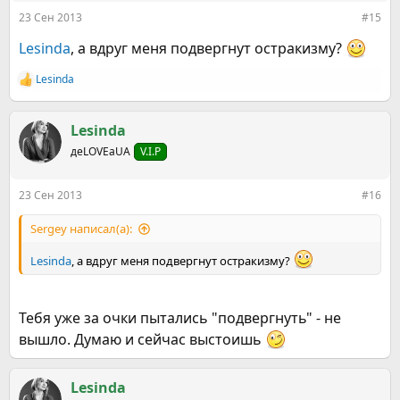
23 Сен 2013
#15
Lesinda
, а вдруг меня подвергнут остракизму?
Lesinda
Р
е
а
к
Lesinda
ц
деLOVEаUA
V.I.P
и
и
:
23 Сен 2013
#16
Sergey написал(а):
Lesinda
, а вдруг меня подвергнут остракизму?
Тебя уже за очки пытались "подвергнуть" - не
вышло. Думаю и сейчас выстоишь
Lesinda