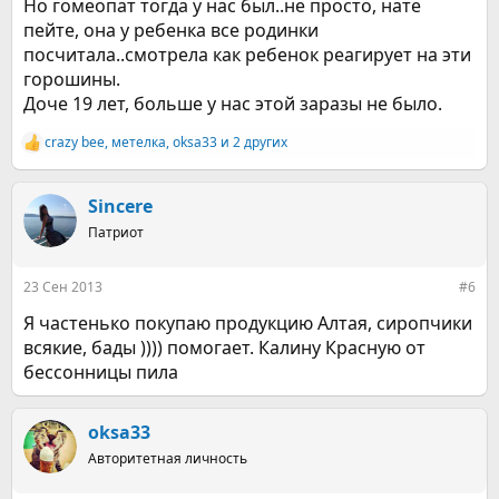
Но гомеопат тогда у нас был..не просто, нате
пейте, она у ребенка все родинки
посчитала..смотрела как ребенок реагирует на эти
горошины.
Доче 19 лет, больше у нас этой заразы не было.
crazy bee
,
метелка
,
oksa33
и 2 других
Р
е
а
к
Sincere
ц
Патриот
и
и
:
23 Сен 2013
#6
Я частенько покупаю продукцию Алтая, сиропчики
всякие, бады )))) помогает. Калину Красную от
бессонницы пила
oksa33
Авторитетная личность