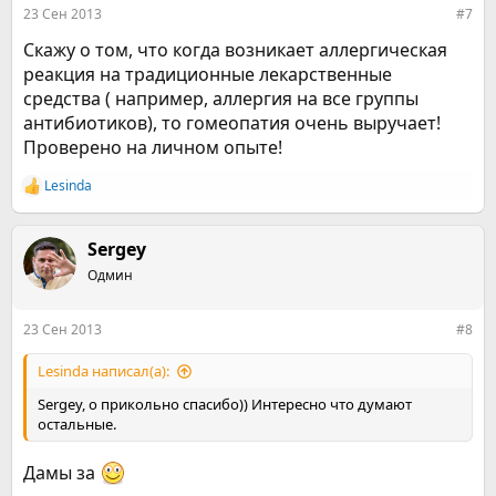
23 Сен 2013
#7
Скажу о том, что когда возникает аллергическая
реакция на традиционные лекарственные
средства ( например, аллергия на все группы
антибиотиков), то гомеопатия очень выручает!
Проверено на личном опыте!
Lesinda
Р
е
а
к
Sergey
ц
Одмин
и
и
:
23 Сен 2013
#8
Lesinda написал(а):
Sergey, о прикольно спасибо)) Интересно что думают
остальные.
Дамы за