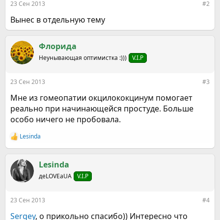
23 Сен 2013
#2
Вынес в отдельную тему
Флорида
Неунывающая оптимистка :)))
V.I.P
23 Сен 2013
#3
Мне из гомеопатии окцилококцинум помогает
реально при начинающейся простуде. Больше
особо ничего не пробовала.
Lesinda
Р
е
а
к
Lesinda
ц
деLOVEаUA
V.I.P
и
и
:
23 Сен 2013
#4
Sergey
, о прикольно спасибо)) Интересно что