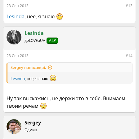
23 Сен 2013
#13
Lesinda
, нее, я знаю
Lesinda
деLOVEаUA
V.I.P
23 Сен 2013
#14
Sergey написал(а):
Lesinda
, нее, я знаю
Ну так выскажись, не держи это в себе. Внимаем
твоим речам
Sergey
Одмин