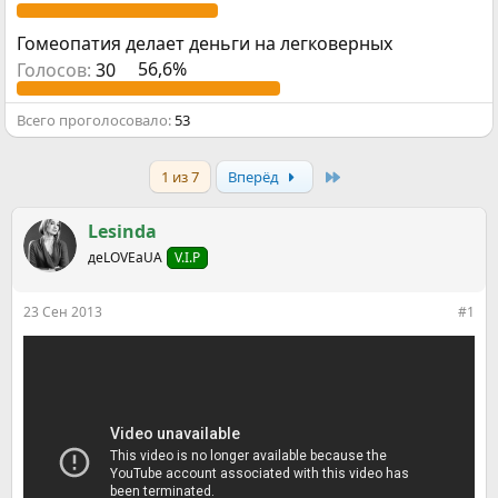
е
ч
м
а
Гомеопатия делает деньги на легковерных
ы
л
а
Голосов:
30
56,6%
Всего проголосовало
53
Last
1 из 7
Вперёд
Lesinda
деLOVEаUA
V.I.P
23 Сен 2013
#1