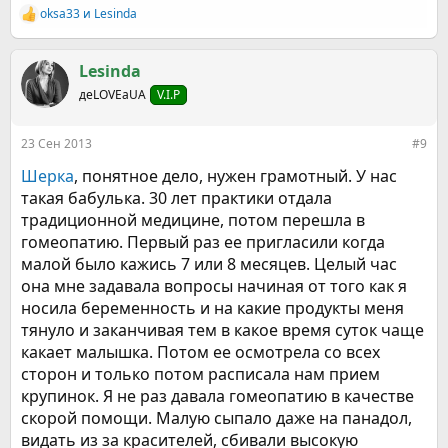
oksa33
и
Lesinda
Р
е
а
к
Lesinda
ц
деLOVEаUA
V.I.P
и
и
:
23 Сен 2013
#9
Шерка
, понятное дело, нужен грамотный. У нас
такая бабулька. 30 лет практики отдала
традиционной медицине, потом перешла в
гомеопатию. Первый раз ее пригласили когда
малой было кажись 7 или 8 месяцев. Целый час
она мне задавала вопросы начиная от того как я
носила беременность и на какие продукты меня
тянуло и заканчивая тем в какое время суток чаще
какает малышка. Потом ее осмотрела со всех
сторон и только потом расписала нам прием
крупинок. Я не раз давала гомеопатию в качестве
скорой помощи. Малую сыпало даже на панадол,
видать из за красителей, сбивали высокую