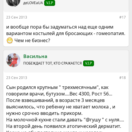
деLOVEаUA
V.I.P
23 Сен 2013
#17
и вообще пора бы задуматься над еще одним
вариантом костылей для бросающих - гомеопатия.
Чем не бизнес?
Васильна
ПОБЕЖДАЕТ ТОТ, КТО СРАЖАЕТСЯ
V.I.P
23 Сен 2013
#18
Сын родился крупным " трехмесячным", как
говорили врачи, бутузом....Вес 4300, Рост 56...
После взвешиваний, в возрасте 3 месяцев
выяснилось, что ребенку не хватает молока , и
нужно срочно вводить прикорм.
На молочной кухне стали давать "@гушу " с нуля....
На второй день появился атопический дерматит.