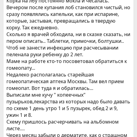
Корка на лбу постоянно мокла и чесалась.
Вечером после купания лоб становился чистый, но
сразу появлялись капельки, как при испарине,
которые, застывая, превращались в твердую
корку. Так ежедневно.
Сколько я врачей обходила, ни в сказке сказать, ни
пером описать.. Таблетки, примочки, болтушки..
Чтоб не занести инфекцию при расчесывании
пеленала руки ребенку до 2 лет.
Маме на работе кто-то посоветовал обратиться к
гомеопату...
Недалеко располагалась старейшая
гомеопатическая аптека Москвы. Там вел прием
гомеопат. Вот туда я и обратилась...
Выписали мне кучу " копеечных"
пузырьков,лекарства из которых надо было давать
по схеме 1 день утро 1 и 5 пузырек, обед 2 и 9,
ужин 1 и 8.
Схему пришлось расчерчивать на альбомном
листе....
Через месяц забыли о дерматите, как о страшном