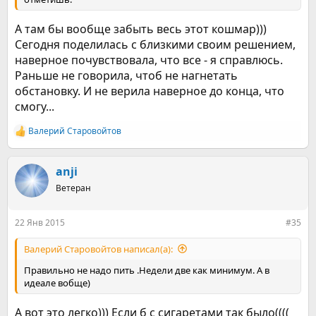
А там бы вообще забыть весь этот кошмар)))
Сегодня поделилась с близкими своим решением,
наверное почувствовала, что все - я справлюсь.
Раньше не говорила, чтоб не нагнетать
обстановку. И не верила наверное до конца, что
смогу...
Валерий Старовойтов
Р
е
а
к
anji
ц
Ветеран
и
и
:
22 Янв 2015
#35
Валерий Старовойтов написал(а):
Правильно не надо пить .Недели две как минимум. А в
идеале вобще)
А вот это легко))) Если б с сигаретами так было((((