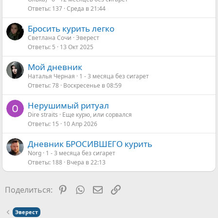
Ответы
137
Среда в 21:44
Бросить курить легко
Светлана Сочи
Эверест
Ответы
5
13 Окт 2025
Мой дневник
Наталья Черная
1 - 3 месяца без сигарет
Ответы
78
Воскресенье в 08:59
Нерушимый ритуал
Dire straits
Еще курю, или сорвался
Ответы
15
10 Апр 2026
Дневник БРОСИВШЕГО курить
Norg
1 - 3 месяца без сигарет
Ответы
188
Вчера в 22:13
Pinterest
WhatsApp
Электронная почта
Ссылка
Поделиться:
Эверест