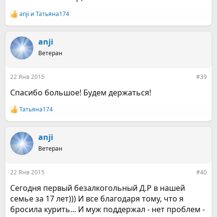
anji
и
Татьяна174
Р
е
а
к
anji
ц
Ветеран
и
и
:
22 Янв 2015
#39
Спасибо большое! Будем держаться!
Татьяна174
Р
е
а
к
anji
ц
Ветеран
и
и
:
22 Янв 2015
#40
Сегодня первый безалкогольный Д.Р в нашей
семье за 17 лет))) И все благодаря тому, что я
бросила курить... И муж поддержал - нет проблем -