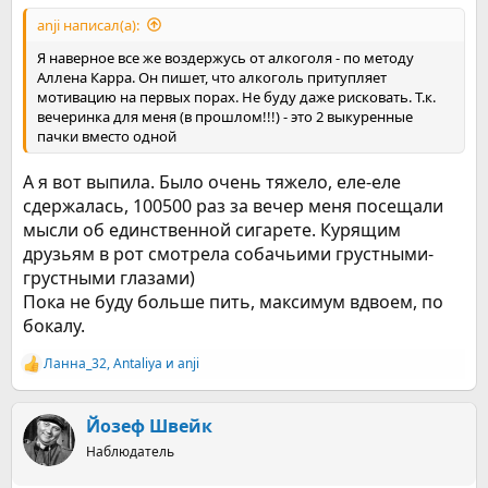
anji написал(а):
Я наверное все же воздержусь от алкоголя - по методу
Аллена Карра. Он пишет, что алкоголь притупляет
мотивацию на первых порах. Не буду даже рисковать. Т.к.
вечеринка для меня (в прошлом!!!) - это 2 выкуренные
пачки вместо одной
А я вот выпила. Было очень тяжело, еле-еле
сдержалась, 100500 раз за вечер меня посещали
мысли об единственной сигарете. Курящим
друзьям в рот смотрела собачьими грустными-
грустными глазами)
Пока не буду больше пить, максимум вдвоем, по
бокалу.
Ланна_32
,
Antaliya
и
anji
Р
е
а
к
Йозеф Швейк
ц
Наблюдатель
и
и