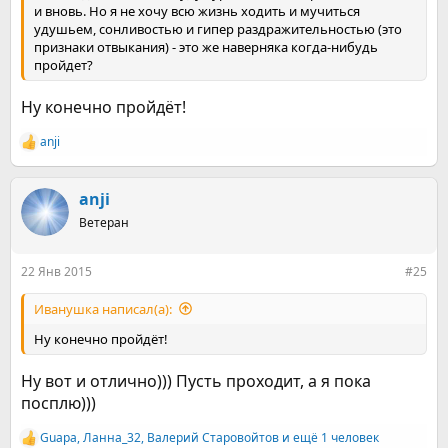
и вновь. Но я не хочу всю жизнь ходить и мучиться
удушьем, сонливостью и гипер раздражительностью (это
признаки отвыкания) - это же наверняка когда-нибудь
пройдет?
Ну конечно пройдёт!
anji
Р
е
а
к
anji
ц
Ветеран
и
и
:
22 Янв 2015
#25
Иванушка написал(а):
Ну конечно пройдёт!
Ну вот и отлично))) Пусть проходит, а я пока
посплю)))
Guapa
,
Ланна_32
,
Валерий Старовойтов
и ещё 1 человек
Р