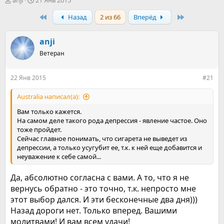
anji
21 Янв 2015
в
а
First
Last
Назад
2 из 66
Вперёд
т
т
о
а
р
н
anji
т
а
е
ч
Ветеран
м
а
ы
л
22 Янв 2015
#21
а
Australia написал(а):
Вам только кажется.
На самом деле такого рода депрессия - явление частое. Оно
тоже пройдет.
Сейчас главное понимать, что сигарета не выведет из
депрессии, а только усугубит ее, т.к. к ней еще добавится и
неуважение к себе самой...
Да, абсолютно согласна с вами. А то, что я не
вернусь обратно - это точно, т.к. непросто мне
этот выбор дался. И эти бесконечные два дня)))
Назад дороги нет. Только вперед. Вашими
молитвами! И вам всем удачи!