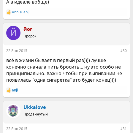
А в идеале вобще)
Anni
и
anji
Р
е
а
к
йог
Й
ц
Пророк
и
и
:
22 Янв 2015
#30
всё в жизни бывает в первый раз)))) лучше
конечно сначала пить бросить... ну это особо не
принципиально. важно чтобы при выпивании не
появилась "одна сигаретка" это будет конец))))
anji
Р
е
а
к
Ukkalove
ц
Продвинутый
и
и
:
22 Янв 2015
#31