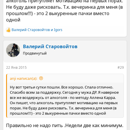
алкоголь притупляет мотивацию на первых порах.
Не буду даже рисковать. Т.к. вечеринка для меня (в
прошлом!!!) - это 2 выкуренные пачки вместо
одной
Валерий Старовойтов
и
Igors
Р
е
а
к
Валерий Старовойтов
ц
Продвинутый
и
и
:
22 Янв 2015
#29
anji написал(а):
Ну вот третьи сутки пошли. Все хорошо. Спала отлично.
Спасибо всем за поддержку. Сегодня у мужа ДР. Я наверное
все же воздержусь от алкоголя - по методу Аллена Карра.
Он пишет, что алкоголь притупляет мотивацию на первых
порах. Не буду даже рисковать. Т.к. вечеринка для меня (в
прошлом!!!) - это 2 выкуренные пачки вместо одной
Правильно не надо пить .Недели две как минимум.