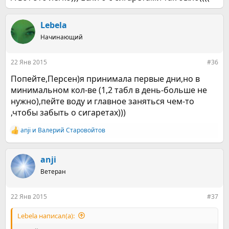
Lebela
Начинающий
22 Янв 2015
#36
Попейте,Персен)я принимала первые дни,но в
минимальном кол-ве (1,2 табл в день-больше не
нужно),пейте воду и главное заняться чем-то
,чтобы забыть о сигаретах)))
anji
и
Валерий Старовойтов
Р
е
а
к
anji
ц
Ветеран
и
и
:
22 Янв 2015
#37
Lebela написал(а):