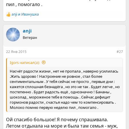
пил , помогало .
anji
и
Иванушка
Р
е
а
к
anji
ц
Ветеран
и
и
:
22 Янв 2015
#27
Igors написал(а):
Насчёт радости жизни , нет не пропала , наверно усилилась
.Жить здорово ! Настроение не ровное , стал более
сентиментальным . У тебя сейчас не просто , первые дни :
кажется сплошная безнадёга , но это не так . Будет легче , но
постепенно . Будет радость ещё , однозначно ! Бананы ,
шоколад , мороженое тебе в помощь . Сейчас дефицит
гормонов радости , счастья надо чем то компенсировать .
Молоко помню первую неделю пил , помогало .
Ой спасибо большое! Я почему спрашивала.
Летом отдыхала на море и была там семья - муж,