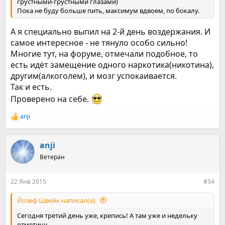
грустными-грустными глазами)
Пока не буду больше пить, максимум вдвоем, по бокалу.
А я специально выпил на 2-й день воздержания. И
самое интересное - не тянуло особо сильно!
Многие тут, на форуме, отмечали подобное, то
есть идёт замещение одного наркотика(никотина),
другим(алкоголем), и мозг успокаивается.
Так и есть.
Проверено на себе.
anji
Р
е
а
к
anji
ц
Ветеран
и
и
:
22 Янв 2015
#34
Йозеф Швейк написал(а):
Сегодня третий день уже, крепись! А там уже и недельку
отметишь.