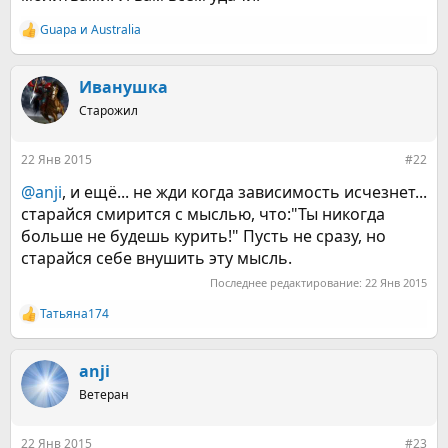
Guapa
и
Australia
Р
е
а
к
Иванушка
ц
Старожил
и
и
:
22 Янв 2015
#22
@anji
, и ещё... не жди когда зависимость исчезнет...
старайся смирится с мыслью, что:"Ты никогда
больше не будешь курить!" Пусть не сразу, но
старайся себе внушить эту мысль.
Последнее редактирование:
22 Янв 2015
Татьяна174
Р
е
а
к
anji
ц
Ветеран
и
и
:
22 Янв 2015
#23