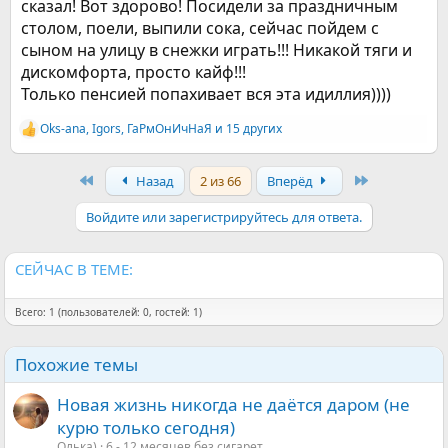
сказал! Вот здорово! Посидели за праздничным
столом, поели, выпили сока, сейчас пойдем с
сыном на улицу в снежки играть!!! Никакой тяги и
дискомфорта, просто кайф!!!
Только пенсией попахивает вся эта идиллия))))
Oks-ana
,
Igors
,
ГаРмОнИчНаЯ
и 15 других
Р
е
а
First
Last
Назад
2 из 66
Вперёд
к
ц
и
Войдите или зарегистрируйтесь для ответа.
и
:
СЕЙЧАС В ТЕМЕ:
Всего: 1 (пользователей: 0, гостей: 1)
Похожие темы
Новая жизнь никогда не даётся даром (не
курю только сегодня)
Олька)
6 - 12 месяцев без сигарет