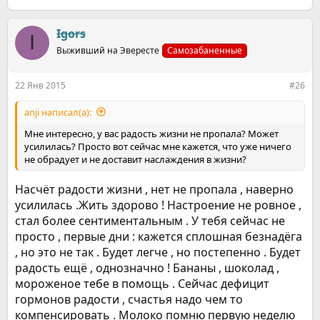
е
а
к
Igors
I
ц
Выживший на Эвересте
Самозабаненные
и
и
:
22 Янв 2015
#26
anji написал(а):
Мне интересно, у вас радость жизни не пропала? Может
усилилась? Просто вот сейчас мне кажется, что уже ничего
не обрадует и не доставит наслаждения в жизни?
Насчёт радости жизни , нет не пропала , наверно
усилилась .Жить здорово ! Настроение не ровное ,
стал более сентиментальным . У тебя сейчас не
просто , первые дни : кажется сплошная безнадёга
, но это не так . Будет легче , но постепенно . Будет
радость ещё , однозначно ! Бананы , шоколад ,
мороженое тебе в помощь . Сейчас дефицит
гормонов радости , счастья надо чем то
компенсировать . Молоко помню первую неделю