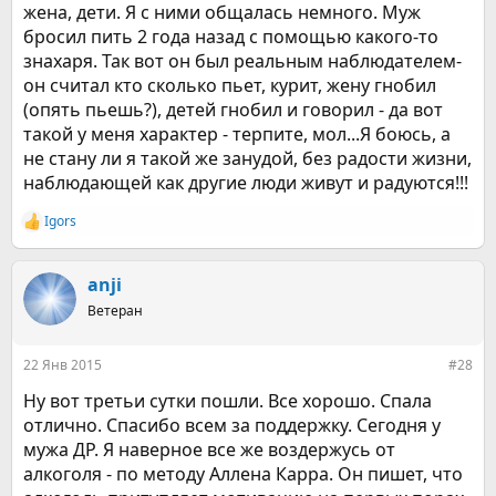
жена, дети. Я с ними общалась немного. Муж
бросил пить 2 года назад с помощью какого-то
знахаря. Так вот он был реальным наблюдателем-
он считал кто сколько пьет, курит, жену гнобил
(опять пьешь?), детей гнобил и говорил - да вот
такой у меня характер - терпите, мол...Я боюсь, а
не стану ли я такой же занудой, без радости жизни,
наблюдающей как другие люди живут и радуются!!!
Igors
Р
е
а
к
anji
ц
Ветеран
и
и
:
22 Янв 2015
#28
Ну вот третьи сутки пошли. Все хорошо. Спала
отлично. Спасибо всем за поддержку. Сегодня у
мужа ДР. Я наверное все же воздержусь от
алкоголя - по методу Аллена Карра. Он пишет, что