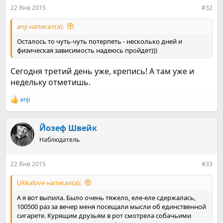
:
22 Янв 2015
#32
anji написал(а):
Осталось то чуть-чуть потерпеть - несколько дней и
физическая зависимость надеюсь пройдет)))
Сегодня третий день уже, крепись! А там уже и
недельку отметишь.
anji
Р
е
а
к
Йозеф Швейк
ц
Наблюдатель
и
и
:
22 Янв 2015
#33
Ukkalove написал(а):
А я вот выпила. Было очень тяжело, еле-еле сдержалась,
100500 раз за вечер меня посещали мысли об единственной
сигарете. Курящим друзьям в рот смотрела собачьими