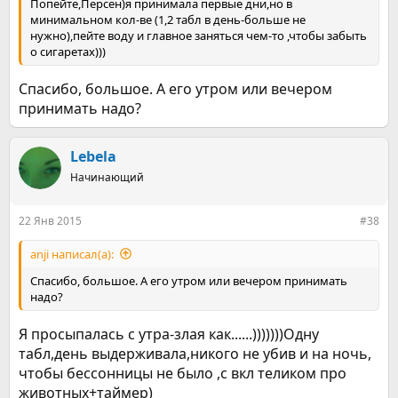
Попейте,Персен)я принимала первые дни,но в
минимальном кол-ве (1,2 табл в день-больше не
нужно),пейте воду и главное заняться чем-то ,чтобы забыть
о сигаретах)))
Спасибо, большое. А его утром или вечером
принимать надо?
Lebela
Начинающий
22 Янв 2015
#38
anji написал(а):
Спасибо, большое. А его утром или вечером принимать
надо?
Я просыпалась с утра-злая как......)))))))Одну
табл,день выдерживала,никого не убив и на ночь,
чтобы бессонницы не было ,с вкл теликом про
животных+таймер)