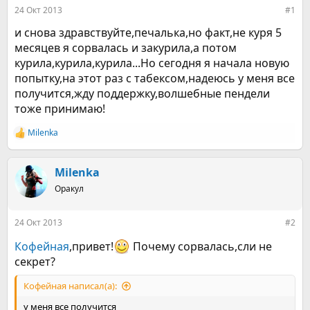
е
ч
24 Окт 2013
#1
м
а
ы
л
и снова здравствуйте,печалька,но факт,не куря 5
а
месяцев я сорвалась и закурила,а потом
курила,курила,курила...Но сегодня я начала новую
попытку,на этот раз с табексом,надеюсь у меня все
получится,жду поддержку,волшебные пендели
тоже принимаю!
Milenka
Р
е
а
к
Milenka
ц
Оракул
и
и
:
24 Окт 2013
#2
Кофейная
,привет!
Почему сорвалась,сли не
секрет?
Кофейная написал(а):
у меня все получится