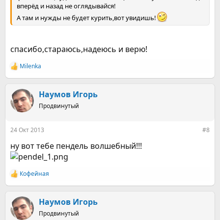
вперёд и назад не оглядывайся!
А там и нужды не будет курить,вот увидишь!
спасибо,стараюсь,надеюсь и верю!
Milenka
Р
е
а
к
Наумов Игорь
ц
Продвинутый
и
и
:
24 Окт 2013
#8
ну вот тебе пендель волшебный!!!
Кофейная
Р
е
а
к
Наумов Игорь
ц
Продвинутый
и