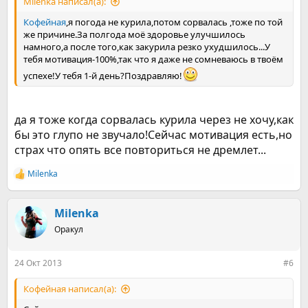
Milenka написал(а):
Кофейная
,я погода не курила,потом сорвалась ,тоже по той
же причине.За полгода моё здоровье улучшилось
намного,а после того,как закурила резко ухудшилось...У
тебя мотивация-100%,так что я даже не сомневаюсь в твоём
успехе!У тебя 1-й день?Поздравляю!
да я тоже когда сорвалась курила через не хочу,как
бы это глупо не звучало!Сейчас мотивация есть,но
страх что опять все повториться не дремлет...
Milenka
Р
е
а
к
Milenka
ц
Оракул
и
и
:
24 Окт 2013
#6
Кофейная написал(а):