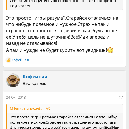
Сейчас мотивация есть,но страх что опять все повториться
не дремлет...
Это просто "игры разума".Старайся отвлечься на
что нибудь полезное и нужное.Страх не так и
страшен,это просто тяга физическая ,будь выше
её.У тебя цель не шуточная!Всё!Иди вперёд и
назад не оглядывайся!
А там и нужды не будет курить,вот увидишь!
Кофейная
Р
е
а
к
Кофейная
ц
Наблюдатель
и
и
:
24 Окт 2013
#7
Milenka написал(а):
Это просто "игры разума".Старайся отвлечься на что нибудь
полезное и нужное.Страх не так и страшен,это просто тяга
физическая ,будь выше её.У тебя цель не шуточная!Всё!Иди