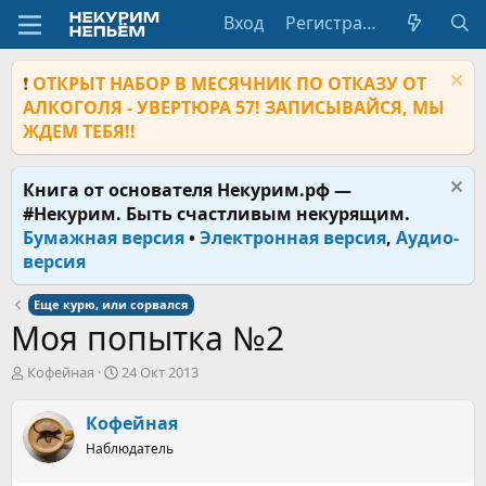
Вход
Регистрация
❗
ОТКРЫТ НАБОР В МЕСЯЧНИК ПО ОТКАЗУ ОТ
АЛКОГОЛЯ - УВЕРТЮРА 57! ЗАПИСЫВАЙСЯ, МЫ
ЖДЕМ ТЕБЯ!!
Книга от основателя Некурим.рф —
#Некурим. Быть счастливым некурящим.
Бумажная версия
•
Электронная версия
,
Аудио-
версия
Еще курю, или сорвался
Моя попытка №2
А
Д
Кофейная
24 Окт 2013
в
а
т
т
Кофейная
о
а
р
Наблюдатель
н
т
а