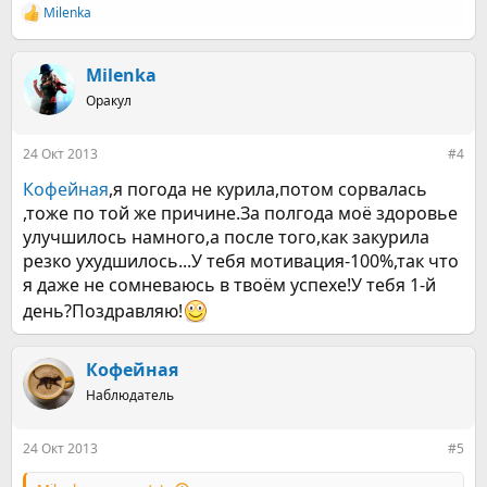
Milenka
Р
е
а
к
Milenka
ц
Оракул
и
и
:
24 Окт 2013
#4
Кофейная
,я погода не курила,потом сорвалась
,тоже по той же причине.За полгода моё здоровье
улучшилось намного,а после того,как закурила
резко ухудшилось...У тебя мотивация-100%,так что
я даже не сомневаюсь в твоём успехе!У тебя 1-й
день?Поздравляю!
Кофейная
Наблюдатель
24 Окт 2013
#5