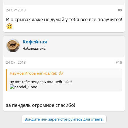
и
:
24 Окт 2013
#9
И о срывах даже не думай у тебя все все получится!
Кофейная
Наблюдатель
24 Окт 2013
#10
Наумов Игорь написал(а):
ну вот тебе пендель волшебный!!!
за пендель огромное спасибо!
Войдите или зарегистрируйтесь для ответа.