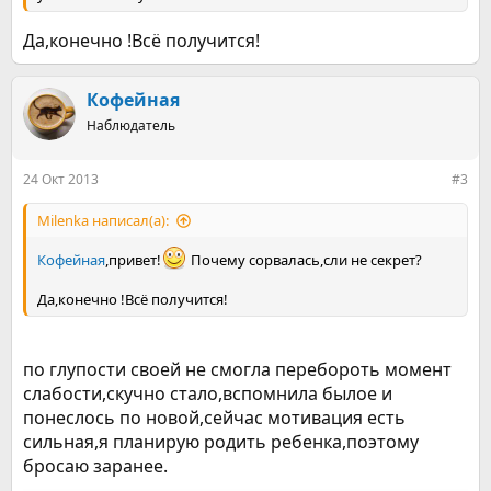
Да,конечно !Всё получится!
Кофейная
Наблюдатель
24 Окт 2013
#3
Milenka написал(а):
Кофейная
,привет!
Почему сорвалась,сли не секрет?
Да,конечно !Всё получится!
по глупости своей не смогла перебороть момент
слабости,скучно стало,вспомнила былое и
понеслось по новой,сейчас мотивация есть
сильная,я планирую родить ребенка,поэтому
бросаю заранее.