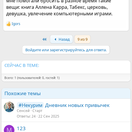
мне помогали бросить в разное время такие
вещи: книга Аллена Карра, Табекс, церковь,
девушка, увлечение компьютерными играми.
Igors
Р
е
а
First
Назад
9 из 9
к
ц
и
Войдите или зарегистрируйтесь для ответа.
и
:
СЕЙЧАС В ТЕМЕ:
Всего: 1 (пользователей: 0, гостей: 1)
Похожие темы
Дневник новых привычек
#Некурим
Сенсей
Старт
Ответы
24
22 Сен 2025
123
М