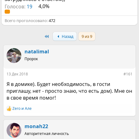
Голосов:
19
4,0%
Всего проголосовало
472
First
Назад
9 из 9
natalimal
Пророк
13 Дек 2018
#161
Я в домике). Будет необходимость, в гости
приглашу, нет - просто знаю, что есть дом). Мне он
в свое время помог!
Zero
и
Але
Р
е
а
к
monah22
ц
Авторитетная личность
и