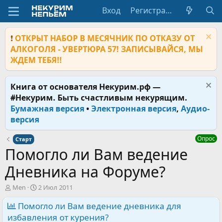
Вход
Регистрация
❗
ОТКРЫТ НАБОР В МЕСЯЧНИК ПО ОТКАЗУ ОТ
АЛКОГОЛЯ - УВЕРТЮРА 57! ЗАПИСЫВАЙСЯ, МЫ
ЖДЕМ ТЕБЯ!!
Книга от основателя Некурим.рф —
#Некурим. Быть счастливым некурящим.
Бумажная версия
•
Электронная версия
,
Аудио-
версия
Опрос
Старт
Помогло ли Вам ведение
Дневника на Форуме?
А
Д
Men
2 Июл 2011
в
а
т
Помогло ли Вам ведение дневника для
т
о
а
избавления от курения?