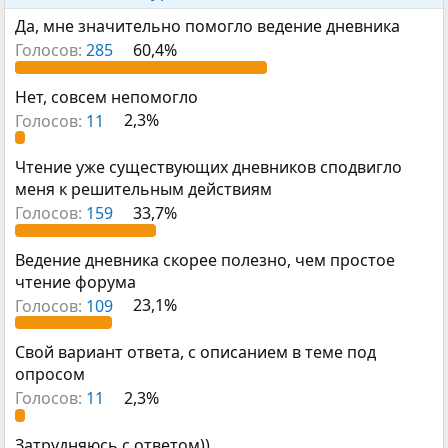
р
н
т
а
Да, мне значительно помогло ведение дневника
е
ч
Голосов:
285
60,4%
м
а
ы
л
а
Нет, совсем непомогло
Голосов:
11
2,3%
Чтение уже существующих дневников сподвигло
меня к решительным действиям
Голосов:
159
33,7%
Ведение дневника скорее полезно, чем простое
чтение форума
Голосов:
109
23,1%
Свой вариант ответа, с описанием в теме под
опросом
Голосов:
11
2,3%
Затрудняюсь с ответом))