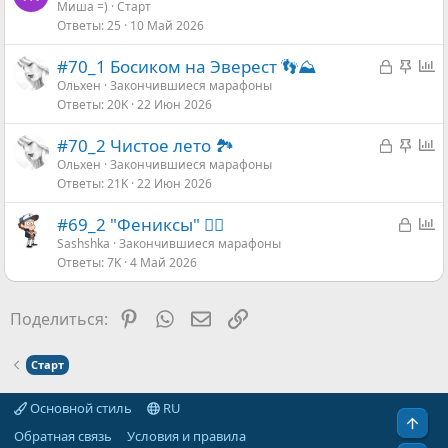
Миша =)
Старт
Ответы
25
10 Май 2026
З
З
О
#70_1 Босиком на Эверест 👣⛰️
а
а
п
Ольхен
Закончившиеся марафоны
Ответы
20K
22 Июн 2026
к
к
р
р
р
о
З
З
О
#70_2 Чистое лето 🏞
ы
е
с
а
а
п
Ольхен
Закончившиеся марафоны
т
п
Ответы
21K
22 Июн 2026
к
к
р
а
л
р
р
о
е
З
О
#69_2 "Фениксы" 🐦‍🔥
ы
е
с
н
а
п
Sashshka
Закончившиеся марафоны
т
п
о
Ответы
7K
4 Май 2026
к
р
а
л
р
о
е
ы
с
Pinterest
WhatsApp
Электронная почта
Ссылка
Поделиться:
н
т
о
а
Старт
Основной стиль
RU
Свер
Обратная связь
Условия и правила