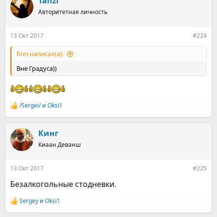
Tanzi
ц
Авторитетная личность
и
и
:
13 Окт 2017
#224
finn написал(а):
Вне Градуса))
/Sergei/
и
Оksi1
Р
е
а
к
Кинг
ц
Киаан Деванш
и
и
:
13 Окт 2017
#225
Безалкогольные стодневки.
Sergey
и
Оksi1
Р
е