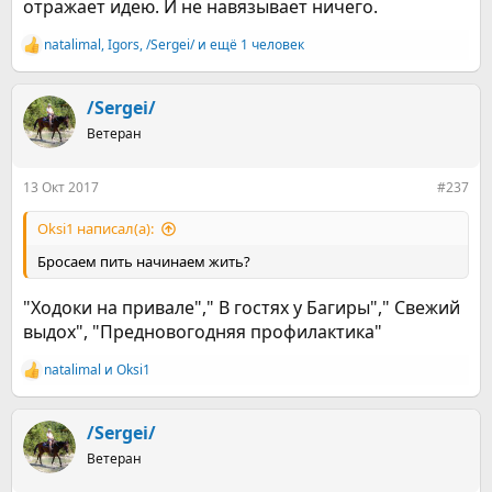
отражает идею. И не навязывает ничего.
natalimal
,
Igors
,
/Sergei/
и ещё 1 человек
Р
е
а
к
/Sergei/
ц
Ветеран
и
и
:
13 Окт 2017
#237
Оksi1 написал(а):
Бросаем пить начинаем жить?
"Ходоки на привале"," В гостях у Багиры"," Свежий
выдох", "Предновогодняя профилактика"
natalimal
и
Оksi1
Р
е
а
к
/Sergei/
ц
Ветеран
и
и