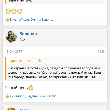
Береги печень)
Блудный сын
,
Оksi1
и
Вовочка
Р
е
а
к
Вовочка
ц
Гуру
и
и
:
13 Окт 2017
#223
Сарма написал(а):
Раз страна Небухляньдия, разделы получается города или
деревни, деревушка "Стопочка" если не полный отказ. Если
бы города, полный отказ, то "Кристальный" или "Ясный"
Ясный пень
Хищник ♡
,
Блудный сын
и
Оksi1
Р
е
а
к