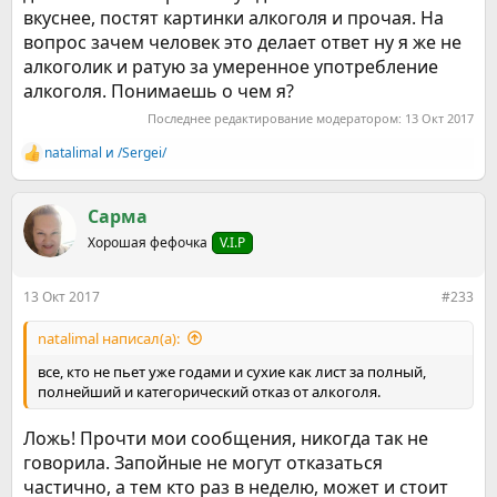
вкуснее, постят картинки алкоголя и прочая. На
вопрос зачем человек это делает ответ ну я же не
алкоголик и ратую за умеренное употребление
алкоголя. Понимаешь о чем я?
Последнее редактирование модератором:
13 Окт 2017
natalimal
и
/Sergei/
Р
е
а
к
Сарма
ц
Хорошая фефочка
V.I.P
и
и
:
13 Окт 2017
#233
natalimal написал(а):
все, кто не пьет уже годами и сухие как лист за полный,
полнейший и категорический отказ от алкоголя.
Ложь! Прочти мои сообщения, никогда так не
говорила. Запойные не могут отказаться
частично, а тем кто раз в неделю, может и стоит