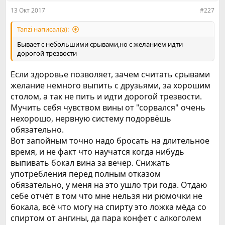
:
13 Окт 2017
#227
Tanzi написал(а):
Бывает с небольшими срывами,но с желанием идти
дорогой трезвости
Если здоровье позволяет, зачем считать срывами
желание немного выпить с друзьями, за хорошим
столом, а так не пить и идти дорогой трезвости.
Мучить себя чувством вины от "сорвался" очень
нехорошо, нервную систему подорвёшь
обязательно.
Вот запойным точно надо бросать на длительное
время, и не факт что научатся когда нибудь
выпивать бокал вина за вечер. Снижать
употребления перед полным отказом
обязательно, у меня на это ушло три года. Отдаю
себе отчёт в том что мне нельзя ни рюмочки не
бокала, всё что могу на спирту это ложка мёда со
спиртом от ангины, да пара конфет с алкоголем