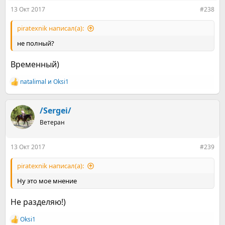
:
13 Окт 2017
#238
piratexnik написал(а):
не полный?
Временный)
natalimal
и
Оksi1
Р
е
а
к
/Sergei/
ц
Ветеран
и
и
:
13 Окт 2017
#239
piratexnik написал(а):
Ну это мое мнение
Не разделяю!)
Оksi1
Р