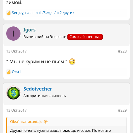
зимой.
Sergey
,
natalimal
,
/Sergei/
и 2 других
Р
е
а
к
Igors
I
ц
Выживший на Эвересте
Самозабаненные
и
и
:
13 Окт 2017
#228
" Мы не курим и не пьём "
Оksi1
Р
е
а
к
Sedoivecher
ц
Авторитетная личность
и
и
:
13 Окт 2017
#229
Оksi1 написал(а):
Друзья очень нужна ваша помощь и совет. Помогите