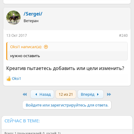
е
а
к
/Sergei/
ц
Ветеран
и
и
:
13 Окт 2017
#240
Оksi1 написал(а):
нужно оставить
Креатив пытаетесь добавить или цели изменить?
Оksi1
Р
е
а
First
Last
Назад
12 из 21
Вперёд
к
ц
и
Войдите или зарегистрируйтесь для ответа.
и
:
СЕЙЧАС В ТЕМЕ:
Всего: 1 (пользователей: 0, гостей: 1)