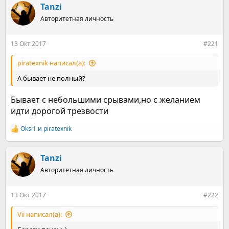
р
н
Tanzi
т
а
е
Авторитетная личность
ч
м
а
ы
л
13 Окт 2017
#221
а
piratexnik написал(а):
А бывает не полный?
Бывает с небольшими срывами,но с желанием
идти дорогой трезвости
Оksi1
и
piratexnik
Р
е
а
к
Tanzi
ц
Авторитетная личность
и
и
:
13 Окт 2017
#222
Vii написал(а):