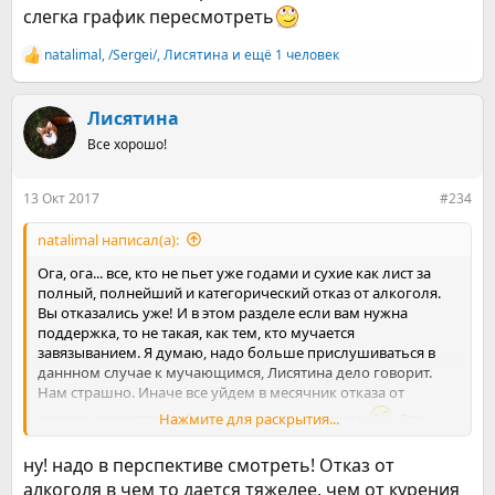
слегка график пересмотреть
natalimal
,
/Sergei/
,
Лисятина
и ещё 1 человек
Р
е
а
к
Лисятина
ц
Все хорошо!
и
и
:
13 Окт 2017
#234
natalimal написал(а):
Ога, ога... все, кто не пьет уже годами и сухие как лист за
полный, полнейший и категорический отказ от алкоголя.
Вы отказались уже! И в этом разделе если вам нужна
поддержка, то не такая, как тем, кто мучается
завязыванием. Я думаю, надо больше прислушиваться в
даннном случае к мучающимся, Лисятина дело говорит.
Нам страшно. Иначе все уйдем в месячник отказа от
пищевых пристрастий со своим пивом и вином
Нажмите для раскрытия...
. Это
угроза, если что...
ну! надо в перспективе смотреть! Отказ от
алкоголя в чем то дается тяжелее, чем от курения