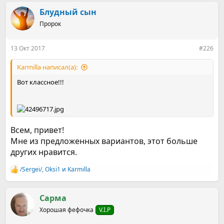
а
к
Блудный сын
ц
Пророк
и
и
:
13 Окт 2017
#226
Karmilla написал(а):
Вот классное!!!
Всем, привет!
Мне из предложенных вариантов, этот больше
других нравится.
/Sergei/
,
Оksi1
и
Karmilla
Р
е
а
к
Сарма
ц
Хорошая фефочка
V.I.P
и
и