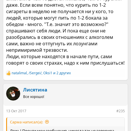
даже. Если всем понятно, что курить по 1-2
сигареты в неделю не получается ни у кого, то
людей, которые могут пить по 1-2 бокала за
обедом - много. "Т.е. значит это возможно?"
спрашивают себя люди. И пока еще они не
разобрались в своих отношениях с алкоголем
сами, важно не отпугнуть их лозунгами
непримиримой трезвости.
Люди, которые находятся в начале пути, сами
говорят о своих страхах, надо к ним прислушаться!
natalimal
,
/Sergei/
,
Оksi1
и 2 других
Р
е
а
к
Лисятина
ц
Все хорошо!
и
и
:
13 Окт 2017
#235
Сарма написал(а):
Ложь! Прочти мои сообщения, никогда так не говорила.