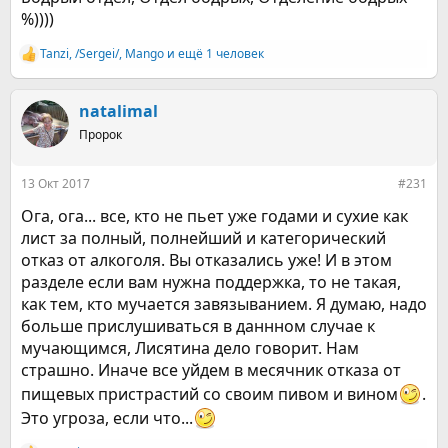
%))))
Tanzi
,
/Sergei/
,
Mango
и ещё 1 человек
Р
е
а
к
natalimal
ц
Пророк
и
и
:
13 Окт 2017
#231
Ога, ога... все, кто не пьет уже годами и сухие как
лист за полный, полнейший и категорический
отказ от алкоголя. Вы отказались уже! И в этом
разделе если вам нужна поддержка, то не такая,
как тем, кто мучается завязыванием. Я думаю, надо
больше прислушиваться в даннном случае к
мучающимся, Лисятина дело говорит. Нам
страшно. Иначе все уйдем в месячник отказа от
пищевых пристрастий со своим пивом и вином
.
Это угроза, если что...