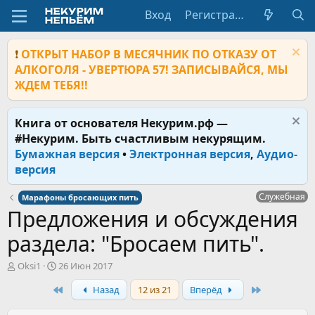
Вход
Регистрация
❗
ОТКРЫТ НАБОР В МЕСЯЧНИК ПО ОТКАЗУ ОТ
АЛКОГОЛЯ - УВЕРТЮРА 57! ЗАПИСЫВАЙСЯ, МЫ
ЖДЕМ ТЕБЯ!!
Книга от основателя Некурим.рф —
#Некурим. Быть счастливым некурящим.
Бумажная версия
•
Электронная версия
,
Аудио-
версия
Служебная
Марафоны бросающих пить
Предложения и обсуждения
раздела: "Бросаем пить".
А
Д
Oksi1
26 Июн 2017
в
а
First
Last
Назад
12 из 21
Вперёд
т
т
о
а