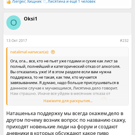
/Sergei/
,
Хищник ♡
,
Лисятина
и ещё 1 человек
Р
е
а
к
Oksi1
O
ц
и
и
:
13 Окт 2017
#232
natalimal написал(а):
Ога, ога... все, кто не пьет уже годами и сухие как лист за
полный, полнейший и категорический отказ от алкоголя.
Вы отказались уже! И в этом разделе если вам нужна
поддержка, то не такая, как тем, кто мучается
завязыванием. Я думаю, надо больше прислушиваться в
даннном случае к мучающимся, Лисятина дело говорит.
Нам страшно. Иначе все уйдем в месячник отказа от
пищевых пристрастий со своим пивом и вином
Нажмите для раскрытия...
. Это
угроза, если что...
Наташенька поддержку мы всегда окажем,дело в
другом почему возник вопрос по названию скажу,
приходят новенькие люди на форум и создают
дневники в которых обсуждают какое пиво