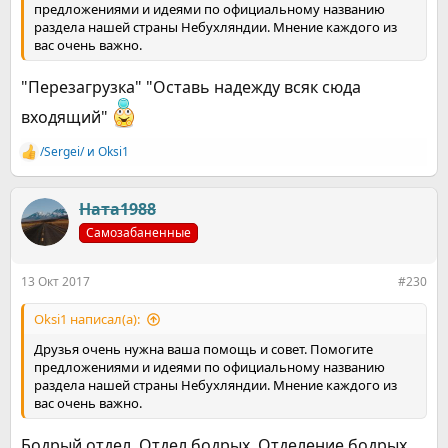
предложениями и идеями по официальному названию
раздела нашей страны Небухляндии. Мнение каждого из
вас очень важно.
"Перезагрузка" "Оставь надежду всяк сюда
входящий"
/Sergei/
и
Оksi1
Р
е
а
к
Ната1988
ц
Самозабаненные
и
и
:
13 Окт 2017
#230
Оksi1 написал(а):
Друзья очень нужна ваша помощь и совет. Помогите
предложениями и идеями по официальному названию
раздела нашей страны Небухляндии. Мнение каждого из
вас очень важно.
Бодрый отдел, Отдел бодрых, Отделение бодрых