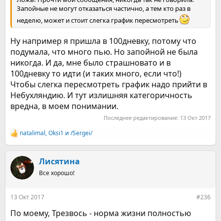
Запойные не могут отказаться частично, а тем кто раз в
неделю, может и стоит слегка график пересмотреть
Ну например я пришла в 100дневку, потому что
подумала, что много пью. Но запойной не была
никогда. И да, мне было страшновато и в
100дневку то идти (и таких много, если что!)
Чтобы слегка пересмотреть график надо прийти в
Небухляндию. И тут излишняя категоричность
вредна, в моем понимании.
Последнее редактирование:
13 Окт 2017
natalimal
,
Оksi1
и
/Sergei/
Р
е
а
к
Лисятина
ц
Все хорошо!
и
и
:
13 Окт 2017
#236
По моему, Трезвось - норма жизни полностью