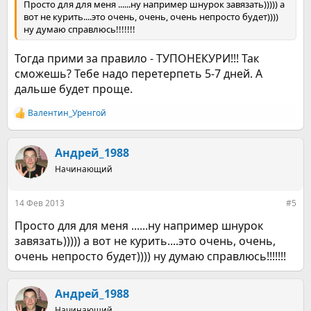
Просто для для меня ......ну например шнурок завязать))))) а
вот не курить....это очень, очень, очень непросто будет))))
ну думаю справлюсь!!!!!!!
Тогда прими за правило - ТУПОНЕКУРИ!!! Так
сможешь? Тебе надо перетерпеть 5-7 дней. А
дальше будет проще.
Валентин_Уренгой
Р
е
а
к
Андрей_1988
ц
Начинающий
и
и
:
14 Фев 2013
#5
Просто для для меня ......ну например шнурок
завязать))))) а вот не курить....это очень, очень,
очень непросто будет)))) ну думаю справлюсь!!!!!!!
Андрей_1988
Начинающий