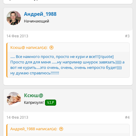
Андрей_1988
Начинающий
14 Фев 2013
#3
Ксюш@ написал(а):
..... Все намного просто, просто не кури и все!!![/quote]
Просто для для меня ......ну например шнурок завязать))))) а
вот не курить....это очень, очень, очень непросто будет))))
ну думаю справлюсь!!!!!!!
Ксюш@
Капризуля!
V.I.P
14 Фев 2013
#4
Андрей_1988 написал(а):