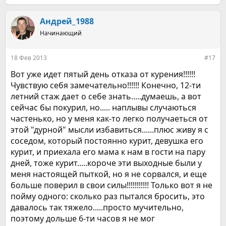
е
а
к
Андрей_1988
ц
Начинающий
и
и
:
18 Фев 2013
#17
Вот уже идет пятый день отказа от курения!!!!!!
Чувствую себя замечательно!!!!!! Конечно, 12-ти
летний стаж дает о себе знать.....думаешь, а вот
сейчас бы покурил, но..... наплывы случаються
частенько, но у меня как-то легко получаеться от
этой "дурной" мысли избавиться......плюс живу я с
соседом, который постоянно курит, девушка его
курит, и приехала его мама к нам в гости на пару
дней, тоже курит.....короче эти выходные были у
меня настоящей пыткой, но я не сорвался, и еще
больше поверил в свои силы!!!!!!!!!!! Только вот я не
пойму одного: сколько раз пытался бросить, это
давалось так тяжело.....просто мучительно,
поэтому дольше 6-ти часов я не мог