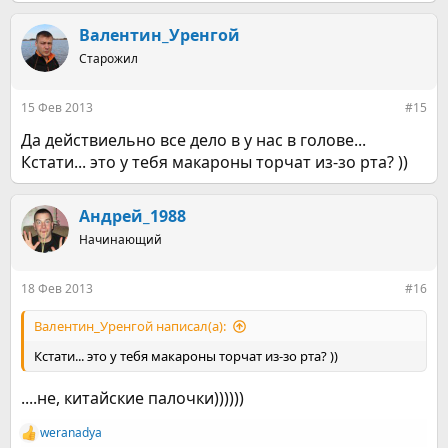
е
а
к
Валентин_Уренгой
ц
Старожил
и
и
:
15 Фев 2013
#15
Да действиельно все дело в у нас в голове...
Кстати... это у тебя макароны торчат из-зо рта? ))
Андрей_1988
Начинающий
18 Фев 2013
#16
Валентин_Уренгой написал(а):
Кстати... это у тебя макароны торчат из-зо рта? ))
....не, китайские палочки))))))
weranadya
Р