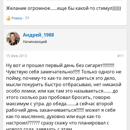
Желание огромное......еще бы какой-то стимул))))))
Ромка - 77
Р
е
а
к
Андрей_1988
ц
Начинающий
и
и
:
15 Фев 2013
#11
Ну вот и прошел первый день без сигарет!!!!!!!!!!
Чувствую себя замечательно!!!!!! Только одного не
пойму, почему-то как-то легко даеться это дело,
мысли покурить быстро отбрасываю, нет никакой
особо ломки, или как там это называеться....... до
этого сколько раз пробовал бросить, говорю
максимум с утра. до обеда........а сейчас второй
рабочий день заканчиваеться!!!!!!! может я себя
как-то мысленно, духовно или еще как-то
настроил?????? сразу скажу что планировал с
нового года, завязать с этим