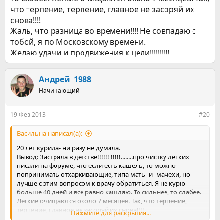
что терпение, терпение, главное не засоряй их
снова!!!!
Жаль, что разница во времени!!!! Не совпадаю с
тобой, я по Московскому времени.
Желаю удачи и продвижения к цели!!!!!!!!!!
Андрей_1988
Начинающий
19 Фев 2013
#20
Васильна написал(а):
20 лет курила- ни разу не думала.
Вывод: Застряла в детстве!!!!!!!!!!!!........про чистку легких
писали на форуме, что если есть кашель, то можно
попринимать отхаркивающие, типа мать- и -мачехи, но
лучше с этим вопросом к врачу обратиться. Я не курю
больше 40 дней и все равно кашляю. То сильнее, то слабее.
Легкие очищаются около 7 месяцев. Так, что терпение,
терпение, главное не засоряй их снова!!!!
Нажмите для раскрытия...
Жаль, что разница во времени!!!! Не совпадаю с тобой, я по