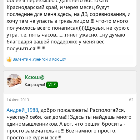
более я переезжаю с Дальнего Востока в
Краснодарский край, и через месяц будут
последние для меня здесь, на ДВ, соревнования, и
хочу там не упасть в грязь лицом!!!! что-то много
получилось всего понаписал)))))Друзья, не курю с
утра, т.е. пять часов.......тянет ужасно....ну думаю
благодаря вашей поддержке у меня вес
получиться!!!!!!!!
Валентин_Уренгой
и
Ксюш@
Р
е
а
к
Ксюш@
ц
Капризуля!
V.I.P
и
и
:
14 Фев 2013
#2
Андрей_1988
, добро пожаловать! Распологайся,
чувствуй себя, как дома!!! Здесь ты найдешь много
единомышленников. А вот, что решил бросить -
просто замечательно!!! Все намного просто,
просто не кури и все!!!