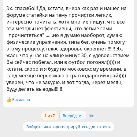
Московскому времени.
Эх. спасибо!!! Да, кстати, вчера как раз и нашел на
Желаю удачи и продвижения к цели!!!!!!!!!!
форуме статейки на тему прочистки легких,
интересно почитать, хотя многие пишут, что все
эти методы неэффективны, что легкие сами
"прочистяться".......но я думаю наоборот, думаю
физические упражнения, типа бег, очень помогут
этому процессу, плюс здоровье окрепнет!!!!!!! Эх,
жаль что у нас на улице минус 30, с удовольствием
бы сейчас побегал, или в футбол погонял)))))) и
кстати, скоро и я буду по московскому времени, в
след.месяце переезжаю в краснодарский край)))))
уверен, что не закурю, и вот тогда, через месяц,
буду делать выводы!!!!!!
Васильна
Р
е
а
Last
1 из 7
Вперёд
к
ц
и
Войдите или зарегистрируйтесь для ответа.
и
: