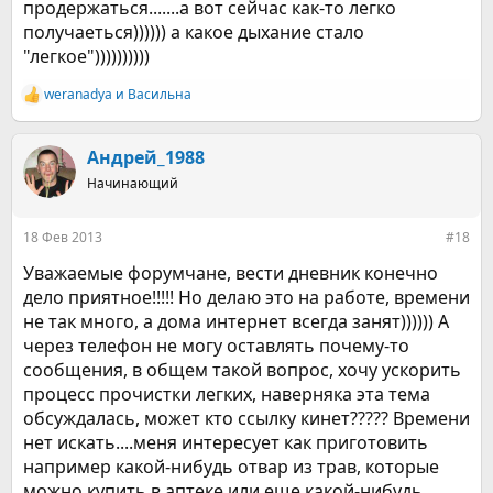
продержаться.......а вот сейчас как-то легко
получаеться)))))) а какое дыхание стало
"легкое"))))))))))
weranadya
и
Васильна
Р
е
а
к
Андрей_1988
ц
Начинающий
и
и
:
18 Фев 2013
#18
Уважаемые форумчане, вести дневник конечно
дело приятное!!!!! Но делаю это на работе, времени
не так много, а дома интернет всегда занят)))))) А
через телефон не могу оставлять почему-то
сообщения, в общем такой вопрос, хочу ускорить
процесс прочистки легких, наверняка эта тема
обсуждалась, может кто ссылку кинет????? Времени
нет искать....меня интересует как приготовить
например какой-нибудь отвар из трав, которые
можно купить в аптеке или еще какой-нибудь