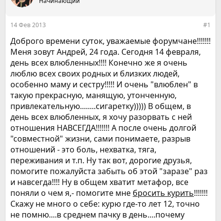
е
Начинающий
ч
м
а
ы
л
14 Фев 2013
#1
а
Доброго времени суток, уважаемые форумчане!!!!!!!
Меня зовут Андрей, 24 года. Сегодня 14 февраля,
день всех влюбленных!!!! Конечно же я очень
люблю всех своих родных и близких людей,
особенно маму и сестру!!!!! И очень "влюблен" в
такую прекрасную, манящую, утонченную,
привлекательную........сигаретку))))) В общем, в
день всех влюбленных, я хочу разорвать с ней
отношения НАВСЕГДА!!!!!!! А после очень долгой
"совместной" жизни, сами понимаете, разрыв
отношений - это боль, нехватка, тяга,
переживания и т.п. Ну так вот, дорогие друзья,
помогите пожалуйста забыть об этой "заразе" раз
и навсегда!!!! Ну в общем хватит метафор, все
поняли о чем я,- помогите мне
бросить курить
!!!!!!!
Скажу не много о себе: курю где-то лет 12, точно
не помню....в среднем пачку в день....почему