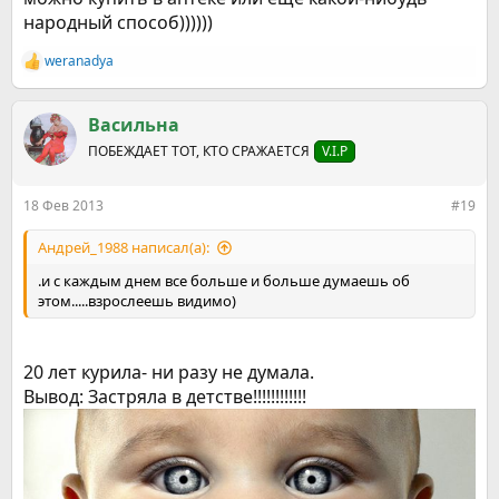
народный способ))))))
weranadya
Р
е
а
к
Васильна
ц
ПОБЕЖДАЕТ ТОТ, КТО СРАЖАЕТСЯ
V.I.P
и
и
:
18 Фев 2013
#19
Андрей_1988 написал(а):
.и с каждым днем все больше и больше думаешь об
этом.....взрослеешь видимо)
20 лет курила- ни разу не думала.
Вывод: Застряла в детстве!!!!!!!!!!!!