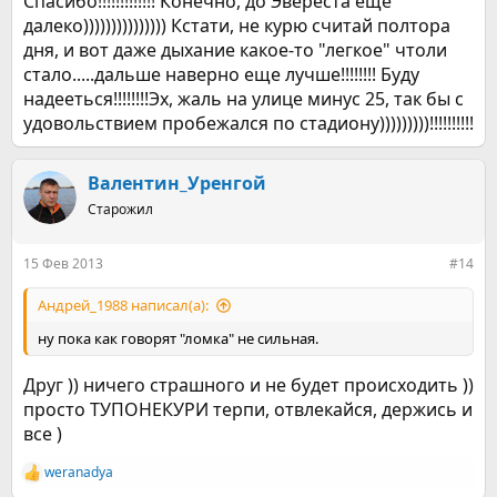
Спасибо!!!!!!!!!!!!! Конечно, до Эвереста еще
далеко))))))))))))))) Кстати, не курю считай полтора
дня, и вот даже дыхание какое-то "легкое" чтоли
стало.....дальше наверно еще лучше!!!!!!!! Буду
надееться!!!!!!!!Эх, жаль на улице минус 25, так бы с
удовольствием пробежался по стадиону)))))))))!!!!!!!!!!
Валентин_Уренгой
Старожил
15 Фев 2013
#14
Андрей_1988 написал(а):
ну пока как говорят "ломка" не сильная.
Друг )) ничего страшного и не будет происходить ))
просто ТУПОНЕКУРИ терпи, отвлекайся, держись и
все )
weranadya
Р