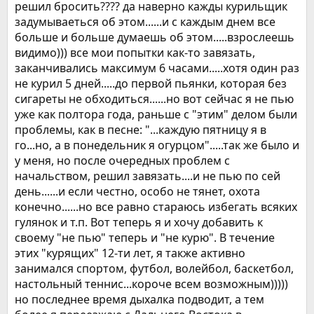
решил бросить???? да наверно кажды курильщик
задумываеться об этом......и с каждым днем все
больше и больше думаешь об этом.....взрослеешь
видимо))) все мои попытки как-то завязать,
заканчивались максимум 6 часами.....хотя один раз
не курил 5 дней.....до первой пьянки, которая без
сигареты не обходиться......но вот сейчас я не пью
уже как полтора года, раньше с "этим" делом были
проблемы, как в песне: "...каждую пятницу я в
го...но, а в понедельник я огурцом".....так же было и
у меня, но после очередных проблем с
начальством, решил завязать....и не пью по сей
день......и если честно, особо не тянет, охота
конечно......но все равно стараюсь избегать всяких
гулянок и т.п. Вот теперь я и хочу добавить к
своему "не пью" теперь и "не курю". В течение
этих "курящих" 12-ти лет, я также активно
занимался спортом, футбол, волейбол, баскетбол,
настольный теннис...короче всем возможным)))))
но последнее время дыхалка подводит, а тем