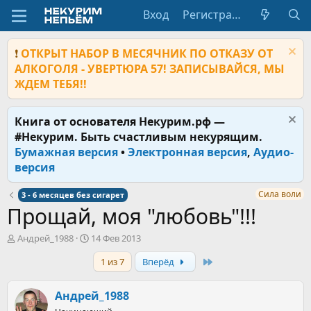
Вход
Регистрация
❗
ОТКРЫТ НАБОР В МЕСЯЧНИК ПО ОТКАЗУ ОТ
АЛКОГОЛЯ - УВЕРТЮРА 57! ЗАПИСЫВАЙСЯ, МЫ
ЖДЕМ ТЕБЯ!!
Книга от основателя Некурим.рф —
#Некурим. Быть счастливым некурящим.
Бумажная версия
•
Электронная версия
,
Аудио-
версия
Сила воли
3 - 6 месяцев без сигарет
Прощай, моя "любовь"!!!
А
Д
Андрей_1988
14 Фев 2013
в
а
Last
1 из 7
Вперёд
т
т
о
а
р
н
Андрей_1988
т
а