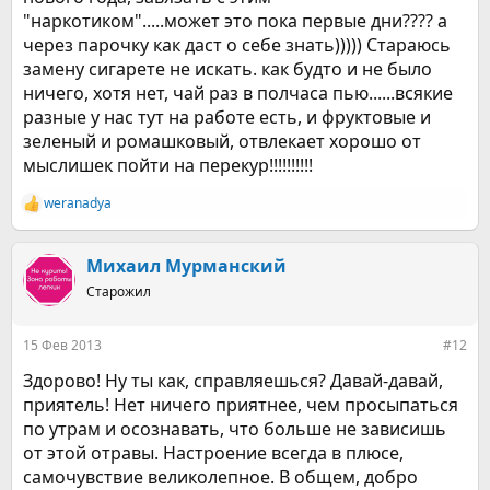
"наркотиком".....может это пока первые дни???? а
через парочку как даст о себе знать))))) Стараюсь
замену сигарете не искать. как будто и не было
ничего, хотя нет, чай раз в полчаса пью......всякие
разные у нас тут на работе есть, и фруктовые и
зеленый и ромашковый, отвлекает хорошо от
мыслишек пойти на перекур!!!!!!!!!!
weranadya
Р
е
а
к
Михаил Мурманский
ц
Старожил
и
и
:
15 Фев 2013
#12
Здорово! Ну ты как, справляешься? Давай-давай,
приятель! Нет ничего приятнее, чем просыпаться
по утрам и осознавать, что больше не зависишь
от этой отравы. Настроение всегда в плюсе,
самочувствие великолепное. В общем, добро