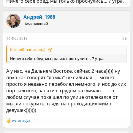
Ничего себе обед, мы только проснулись... 7 утра.
Андрей_1988
Начинающий
14 Фев 2013
#8
Ксюш@ написал(а):
Ничего себе обед, мы только проснулись... 7 утра.
А у нас, на Дальнем Востоке, сейчас 2 часа))))) ну
пока как говорят "ломка" не сильная......может
просто я недавно переболел немного, и нос до сих
пор заложен, запахи с трудом различаю.........в
любом случае пока шел по улице отвлекался от
мысли покурить, глядя на проходящих мимо
девушек)))))))
weranadya
Р
е
а