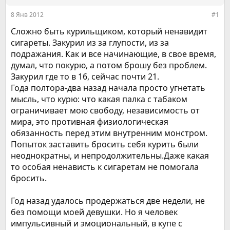
ы
л
8 Янв 2012
#1
а
Сложно быть курильщиком, который ненавидит
сигареты. Закурил из за глупости, из за
подражания. Как и все начинающие, в свое время,
думал, что покурю, а потом брошу без проблем.
Закурил где то в 16, сейчас почти 21.
Года полтора-два назад начала просто угнетать
мысль, что курю: что какая палка с табаком
ограничивает мою свободу, независимость от
мира, это противная физиологическая
обязанность перед этим внутренним монстром.
Попыток заставить бросить себя курить были
неоднократны, и непродолжительны.Даже какая
то особая ненависть к сигаретам не помогала
бросить.
Год назад удалось продержаться две недели, не
без помощи моей девушки. Но я человек
импульсивный и эмоциональный, в купе с