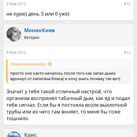
9 Янв 2012
#12
не курю) день 5 или 6 уже)
МоникКиев
Ветеран
9 Янв 2012
#13
Олежа написал(а):
просто оно както началось после того как запах дыма
вдохнул от капитана блека( и хочу знать почему так вот)
Значит у тебя такой отличный настрой, что
организм воспринял табачный дым, как яд и подал
тебе сигнал. Если бы я постояла возле выхлопной
трубы или из чего там воняет, то меня бы тоже
тошнило.
Крис