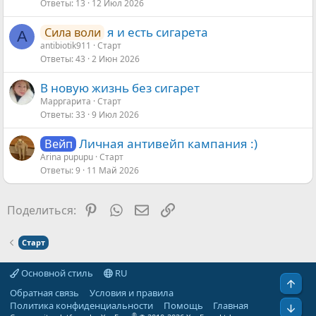
Ответы
13
12 Июл 2026
я и есть сигарета
Сила воли
A
antibiotik911
Старт
Ответы
43
2 Июн 2026
В новую жизнь без сигарет
Марргарита
Старт
Ответы
33
9 Июл 2026
Личная антивейп кампания :)
Вейп
Arina pupupu
Старт
Ответы
9
11 Май 2026
Pinterest
WhatsApp
Электронная почта
Ссылка
Поделиться:
Старт
Основной стиль
RU
Свер
Обратная связь
Условия и правила
Политика конфиденциальности
Помощь
Главная
Сниз
®