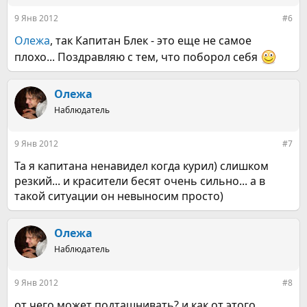
9 Янв 2012
#6
Олежа
, так Капитан Блек - это еще не самое
плохо... Поздравляю с тем, что поборол себя
Олежа
Наблюдатель
9 Янв 2012
#7
Та я капитана ненавидел когда курил) слишком
резкий... и красители бесят очень сильно... а в
такой ситуации он невыносим просто)
Олежа
Наблюдатель
9 Янв 2012
#8
от чего может подташнивать? и как от этого