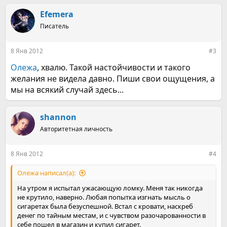
а
к
Efemera
ц
Писатель
и
и
:
8 Янв 2012
#3
Олежа
, хвалю. Такой настойчивости и такого
желания не видела давно. Пиши свои ощущения, а
мы на всякий случай здесь...
shannon
Авторитетная личность
8 Янв 2012
#4
Олежа написал(а):
На утром я испытал ужасающую ломку. Меня так никогда
не крутило, наверно. Любая попытка изгнать мысль о
сигаретах была безуспешной. Встал с кровати, наскреб
денег по тайным местам, и с чувством разочарованности в
себе пошел в магазин и купил сигарет.