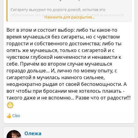
Сигарету выкурил по дороге домой, испытав это
облегчение. Но и пришло что то еще... С этой выкуренной
Нажмите для раскрытия...
сигаретой и выкурил какое то чувство уверенности.
Вот в этом и состоит выбор: либо ты какое-то
время мучаешься без сигареты, но с чувством
гордости и собственного достоинства; либо ты
опять же мучаешься, только с сигаретой и с
чувством глубокой никчемности и ненависти к
себе. Причём во втором случае мучаешься
гораздо дольше... И, лично по моему опыту, с
сигаретой я мучилась намного сильнее,
неоднократно рыдая от своей беспомощности. А
вот чтобы при бросании мне хотелось плакать -
такого даже и не вспомню... Разве что от радости!!!
Cleo
Р
е
а
к
Олежа
ц