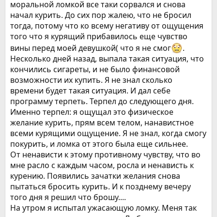
моральной ломкой все таки сорвался и снова
начал курить. До сих пор жалею, что не бросил
тогда, потому что ко всему негативу от ощущения
того что я курящий прибавилось еще чувство
вины перед моей девушкой( что я не смог
.
Несколько дней назад, выпала такая ситуация, что
кончились сигареты, и не было финансовой
возможности их купить. Я не знал сколько
времени будет такая ситуация. И дал себе
программу терпеть. Терпел до следующего дня.
Именно терпел: я ощущал это физическое
желание курить, прям всем телом, нанавистное
всеми курящими ощущение. Я не знал, когда смогу
покурить, и ломка от этого была еще сильнее.
От ненависти к этому противному чувству, что во
мне расло с каждым часом, росла и ненависть к
курению. Появились зачатки желания снова
пытаться бросить курить. И к позднему вечеру
того дня я решил что брошу....
На утром я испытал ужасающую ломку. Меня так