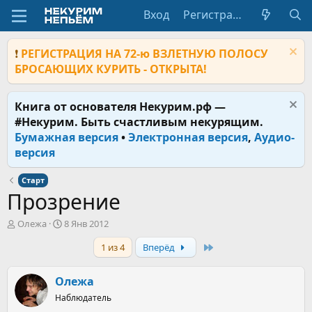
Вход
Регистрация
❗
РЕГИСТРАЦИЯ НА 72-ю ВЗЛЕТНУЮ ПОЛОСУ
БРОСАЮЩИХ КУРИТЬ - ОТКРЫТА!
Книга от основателя Некурим.рф —
#Некурим. Быть счастливым некурящим.
Бумажная версия
•
Электронная версия
,
Аудио-
версия
Старт
Прозрение
А
Д
Олежа
8 Янв 2012
в
а
Last
1 из 4
Вперёд
т
т
о
а
р
н
Олежа
т
а
е
Наблюдатель
ч
м
а