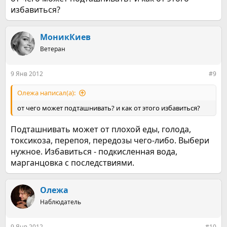
избавиться?
МоникКиев
Ветеран
9 Янв 2012
#9
Олежа написал(а):
от чего может подташнивать? и как от этого избавиться?
Подташнивать может от плохой еды, голода,
токсикоза, перепоя, передозы чего-либо. Выбери
нужное. Избавиться - подкисленная вода,
марганцовка с последствиями.
Олежа
Наблюдатель
9 Янв 2012
#10