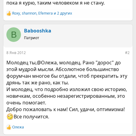
пока я курю, таким человеком я не стану.
Roxy
,
shannon
,
Efemera
и 2 других
Р
е
а
к
Babooshka
B
ц
Патриот
и
и
:
8 Янв 2012
#2
Молодец ты,@Олежа, молодец. Рано "дорос" до
этой мудрой мысли. Абсолютное большинство
форумчан многое бы отдали, чтоб прекратить эту
дрянь так же рано, как ты.
И молодец, что подробно изложил свою историю,
новичкам, особенно незарегистрированным, это
очень помогает.
Добро пожаловать к нам! Сил, удачи, оптимизма!
Все получится.
Олежа
Р
е