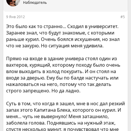
Наблюдатель
и
и
:
9 Янв 2012
#5
Это было как то странно... Сходил в университет.
Заранее знал, что будут знакомые, с которыми
раньше курил. Очень боялся искушения, но знал
что не закурю. Но ситуация меня удивила.
Прямо на входе в здание универа стоял один из
вахтеров, курящий, которому походу было очень
влом выходить в холод покурить. И он стоял на
входе за дверью. Ему бы по балде настучать или
нажаловаться на него, потому что так делать
строго запрещено. Но да ладно.
Суть в том, что когда я зашел, мне в нос дал резкий
запах этого Капитана Блека, которого он курил. И
меня... чуть не вывернуло! Меня заташнило,
заболела голова. Поднявшись на нужный этаж,
спустя несколько минут, я почувствовал что мне