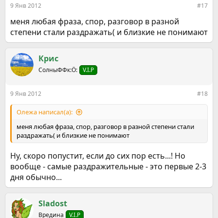
9 Янв 2012
#17
меня любая фраза, спор, разговор в разной
степени стали раздражать( и близкие не понимают
Крис
СолныФФк:Ö:
V.I.P
9 Янв 2012
#18
Олежа написал(а):
меня любая фраза, спор, разговор в разной степени стали
раздражать( и близкие не понимают
Ну, скоро попустит, если до сих пор есть...! Но
вообще - самые раздражительные - это первые 2-3
дня обычно...
Sladost
Вредина
V.I.P