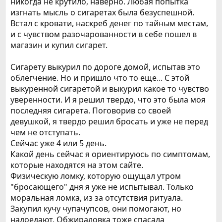
никогда не крутило, наверно. Любая попытка
изгнать мысль о сигаретах была безуспешной.
Встал с кровати, наскреб денег по тайным местам,
и с чувством разочарованности в себе пошел в
магазин и купил сигарет.
Сигарету выкурил по дороге домой, испытав это
облегчение. Но и пришло что то еще... С этой
выкуренной сигаретой и выкурил какое то чувство
уверенности. И я решил твердо, что это была моя
последняя сигарета. Поговорив со своей
девушкой, я твердо решил бросать и уже не перед
чем не отступать.
Сейчас уже 4 или 5 день.
Какой день сейчас я ориентируюсь по симптомам,
которые находятся на этом сайте.
Физическую ломку, которую ощущал утром
"бросающего" дня я уже не испытывал. Только
моральная ломка, из за отсутствия ритуала.
Закупил кучу чупачупсов, они помогают, но
надоедают. Обжираловка тоже спасала