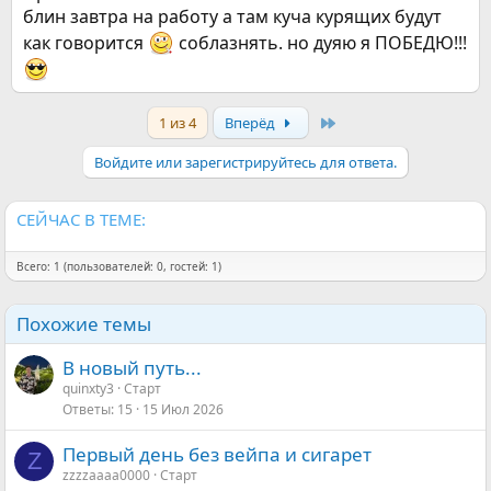
блин завтра на работу а там куча курящих будут
как говорится
соблазнять. но дуяю я ПОБЕДЮ!!!
Last
1 из 4
Вперёд
Войдите или зарегистрируйтесь для ответа.
СЕЙЧАС В ТЕМЕ:
Всего: 1 (пользователей: 0, гостей: 1)
Похожие темы
В новый путь...
quinxty3
Старт
Ответы
15
15 Июл 2026
Первый день без вейпа и сигарет
Z
zzzzaaaa0000
Старт