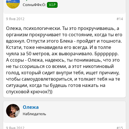
СолныФФк:Ö:
V.I.P
9 Янв 2012
#14
Олежа, психологически. Ты это прокручиваешь, а
организм прокручивает то состояние, когда ты его
вдохнул. Отпусти этого Блека - пройдет и тошнота.
Кстати, тоже ненавидела его всегда. И в толпе
чуяла за 50 метров, аж выворачивало. Бррррррр.
А ссоры - Олежа, надеюсь, ты понимаешь, что это
не ты ссоришься со всеми, а этот никотиновый
голод, который сидит внутри тебя, ищет причину,
чтобы самоудовлетвориться, и толкает тебя на те
ситуации, когда ты будешь готов нажать на
спусковой крючок?))
Олежа
Наблюдатель
9 Янв 2012
#15