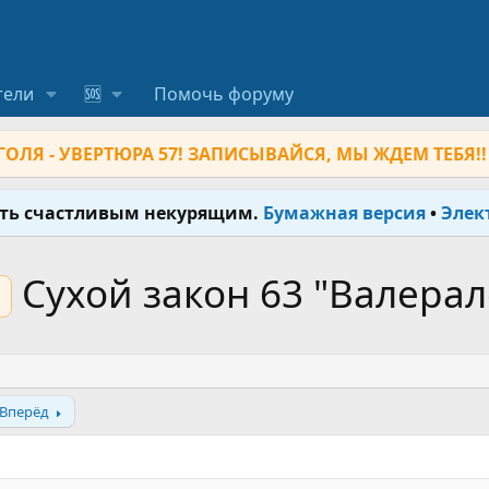
тели
🆘
Помочь форуму
ОЛЯ - УВЕРТЮРА 57! ЗАПИСЫВАЙСЯ, МЫ ЖДЕМ ТЕБЯ!!
ыть счастливым некурящим.
Бумажная версия
•
Элек
Сухой закон 63 "Валерал
Вперёд