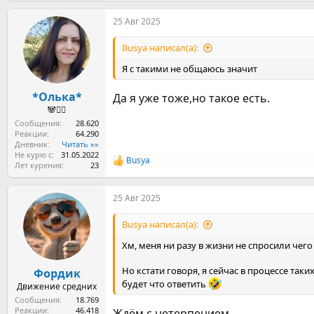
а
25 Авг 2025
к
ц
и
Busya написал(а):
и
:
Я с такими не общаюсь значит
*Олька*
Да я уже тоже,но такое есть.
🐼🤸‍♀️
Сообщения
28.620
Реакции
64.290
Дневник
Читать »»
Не курю с
31.05.2022
Busya
Р
Лет курения
23
е
а
25 Авг 2025
к
ц
и
Busya написал(а):
и
:
Хм, меня ни разу в жизни не спросили чего
Но кстати говоря, я сейчас в процессе таки
Фордик
будет что ответить
Движение средних
Сообщения
18.769
Реакции
46.418
Ждём с нетерпением.