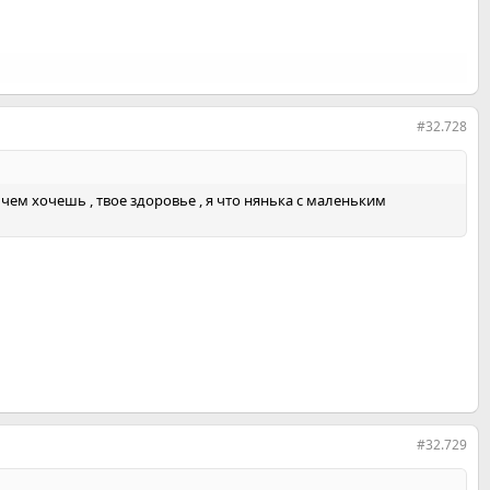
#32.728
 чем хочешь , твое здоровье , я что нянька с маленьким
#32.729