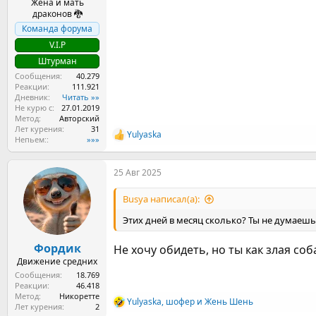
Жена и мать
драконов 🐉
Команда форума
V.I.P
Штурман
Сообщения
40.279
Реакции
111.921
Дневник
Читать »»
Не курю с
27.01.2019
Метод
Авторский
Лет курения
31
Yulyaska
Р
Непьем:
»»»
е
а
25 Авг 2025
к
ц
и
Busya написал(а):
и
:
Этих дней в месяц сколько? Ты не думаешь
Фордик
Не хочу обидеть, но ты как злая соб
Движение средних
Сообщения
18.769
Реакции
46.418
Метод
Никоретте
Yulyaska
,
шофер
и
Жень Шень
Р
Лет курения
2