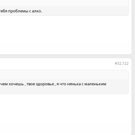
 тебя проблемы с алко.
#32.722
 чем хочешь , твое здоровье , я что нянька с маленьким