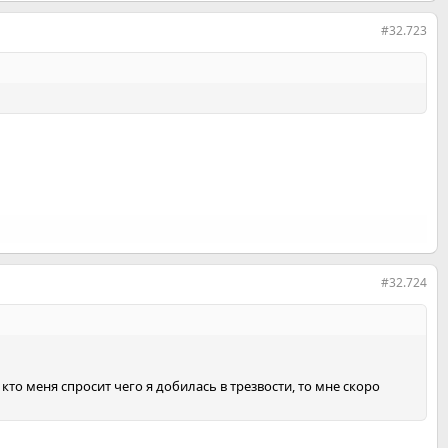
#32.723
#32.724
 кто меня спросит чего я добилась в трезвости, то мне скоро