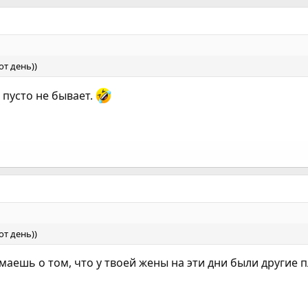
от день))
о пусто не бывает.
от день))
умаешь о том, что у твоей жены на эти дни были другие 