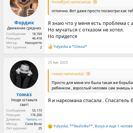
ы
л
Колибри) написал(а):
а
отлично. Вот даже просто посмотри как теб
Фордик
Я знаю что у меня есть проблема с 
Движение средних
Но мучаться с отказом не хотел.
Сообщения
18.769
Но придется
Реакции
46.418
Метод
Никоретте
Yulyaska
и
*Олька*
Лет курения
2
Р
е
а
25 Авг 2025
к
ц
и
томаз написал(а):
и
:
Просто для меня это была такая же борьба 
ребенком , взрослый человек сам знаешь к
томаз
Я и наркомана спасала . Спасатель б
Уходя оставьте
свет!
Сообщения
55.173
Реакции
176.200
Дневник
Читать »»
Метод
Сила Воли
Yulyaska
,
**Realistka**
,
Busya
и ещё 1 челове
Р
Лет курения
25
е