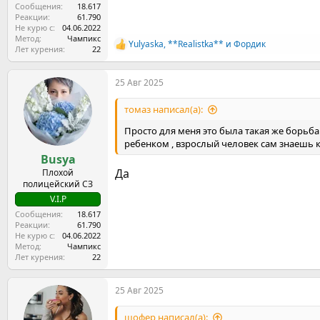
Сообщения
18.617
Реакции
61.790
Не курю с
04.06.2022
Метод
Чампикс
Yulyaska
,
**Realistka**
и
Фордик
Р
Лет курения
22
е
а
25 Авг 2025
к
ц
и
томаз написал(а):
и
:
Просто для меня это была такая же борьба 
ребенком , взрослый человек сам знаешь к
Busya
Да
Плохой
полицейский СЗ
V.I.P
Сообщения
18.617
Реакции
61.790
Не курю с
04.06.2022
Метод
Чампикс
Лет курения
22
25 Авг 2025
шофер написал(а):