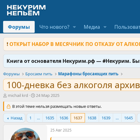
Форумы
Что нового?
Медиа
Пользова
❗
ОТКРЫТ НАБОР В МЕСЯЧНИК ПО ОТКАЗУ ОТ АЛКОГ
Книга от основателя Некурим.рф — #Некурим. Б
Форумы
Бросаем пить
Марафоны бросающих пить
100-дневка без алкоголя архив
А
Д
michail krd
24 Мар 2025
в
а
т
В этой теме нельзя размещать новые ответы.
т
о
а
р
н
Назад
1
…
1635
1636
1637
1638
1639
…
1645
т
а
е
ч
25 Авг 2025
м
а