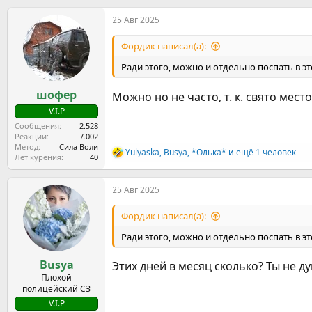
а
25 Авг 2025
к
ц
и
Фордик написал(а):
и
:
Ради этого, можно и отдельно поспать в эт
шофер
Можно но не часто, т. к. свято мест
V.I.P
Сообщения
2.528
Реакции
7.002
Метод
Сила Воли
Yulyaska
,
Busya
,
*Олька*
и ещё 1 человек
Р
Лет курения
40
е
а
25 Авг 2025
к
ц
и
Фордик написал(а):
и
:
Ради этого, можно и отдельно поспать в эт
Busya
Этих дней в месяц сколько? Ты не д
Плохой
полицейский СЗ
V.I.P