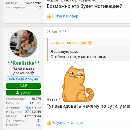
Метод
Никоретте
Возможно это будет мотивацией
Лет курения
2
Busya
и
шофер
Р
е
а
25 Авг 2025
к
ц
и
Фордик написал(а):
и
:
Я завидую вам.
Особенно тем, у кого нет тяги.
**Realistka**
Жена и мать
драконов 🐉
Команда форума
V.I.P
Штурман
Сообщения
40.279
Это я!
Реакции
111.921
Тут завидовать нечему по сути, у м
Дневник
Читать »»
Не курю с
27.01.2019
Метод
Авторский
Лет курения
31
Yulyaska
и
Фордик
Р
Непьем:
»»»
е