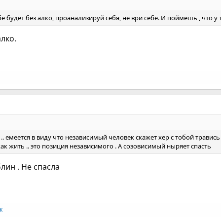
е будет без алко, проанализируй себя, не ври себе. И поймешь , что у
алко.
.. емеется в виду что независимый человек скажет хер с тобой травись
ак жить .. это позиция независимого . А созовисимый ныряет спасть
лин . Не спасла
к