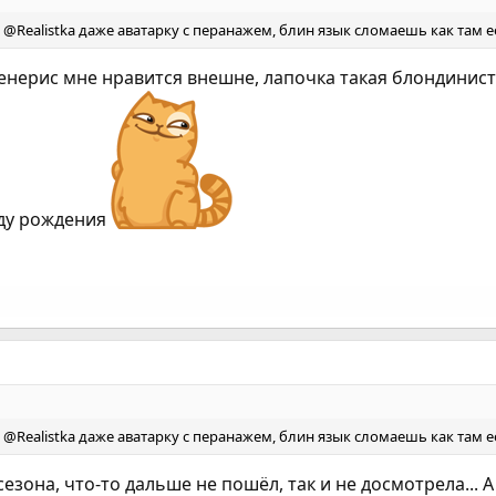
н @Realistka даже аватарку с перанажем, блин язык сломаешь как там её
енерис мне нравится внешне, лапочка такая блондинистая,
ду рождения
н @Realistka даже аватарку с перанажем, блин язык сломаешь как там её
сезона, что-то дальше не пошёл, так и не досмотрела... А