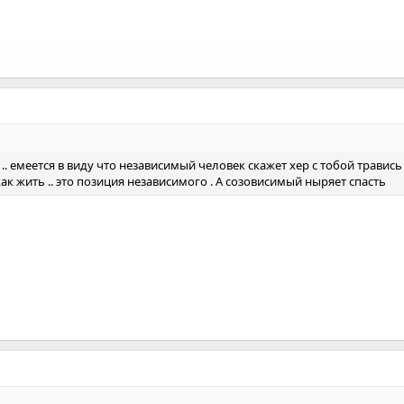
.. емеется в виду что независимый человек скажет хер с тобой травись
ак жить .. это позиция независимого . А созовисимый ныряет спасть