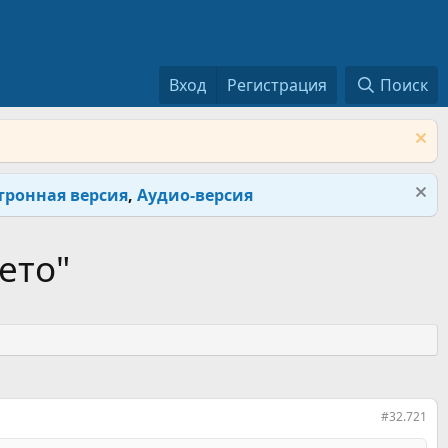
Вход
Регистрация
Поиск
тронная версия
,
Аудио-версия
ето"
#32.721