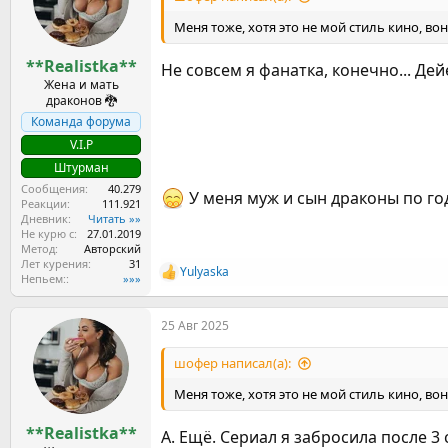
Меня тоже, хотя это не мой стиль кино, во
**Realistka**
Не совсем я фанатка, конечно... Дей
Жена и мать
драконов 🐉
Команда форума
V.I.P
Штурман
Сообщения
40.279
У меня муж и сын драконы по го
Реакции
111.921
Дневник
Читать »»
Не курю с
27.01.2019
Метод
Авторский
Лет курения
31
Yulyaska
Р
Непьем:
»»»
е
а
25 Авг 2025
к
ц
и
шофер написал(а):
и
:
Меня тоже, хотя это не мой стиль кино, во
**Realistka**
А. Ещё. Сериал я забросила после 3 