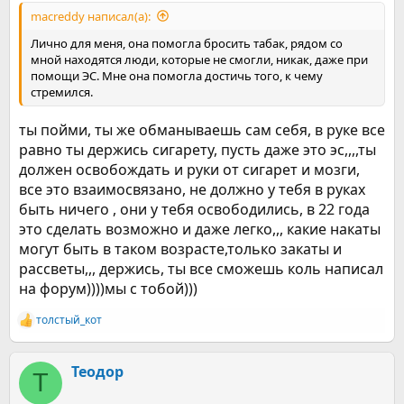
macreddy написал(а):
Лично для меня, она помогла бросить табак, рядом со
мной находятся люди, которые не смогли, никак, даже при
помощи ЭС. Мне она помогла достичь того, к чему
стремился.
ты пойми, ты же обманываешь сам себя, в руке все
равно ты держись сигарету, пусть даже это эс,,,,ты
должен освобождать и руки от сигарет и мозги,
все это взаимосвязано, не должно у тебя в руках
быть ничего , они у тебя освободились, в 22 года
это сделать возможно и даже легко,,, какие накаты
могут быть в таком возрасте,только закаты и
рассветы,,, держись, ты все сможешь коль написал
на форум))))мы с тобой)))
толстый_кот
Р
е
а
к
Теодор
Т
ц
и