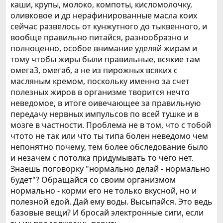
каши, крупы, молоко, компоты, кисломолочку,
оливковое и др нерафинированные масла коих
сейчас развелось от кунжутного до тыквенного, и
вообще правильно питайся, разнообразно и
полноценно, особое внимание уделяй жирам и
тому чтобы жиры были правильные, всякие там
омега3, омега6, а не из пирожных всяких с
масляным кремом, поскольку именно за счет
полезных жиров в организме творится нечто
неведомое, в итоге оивечающее за правильную
передачу нервных импульсов по всей тушке и в
мозге в частности. Проблема не в том, что с тобой
чтото не так или что ты типа болен неведомо чем
непонятно почему, тем более обследование было
и незачем с потолка придумывать то чего нет.
Знаешь поговорку "нормально делай - нормально
будет"? Обращайся со своим организмом
нормально - корми его не только вкусной, но и
полезной едой. Дай ему воды. Высыпайся. Это ведь
базовые вещи? И бросай электронные сиги, если