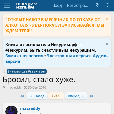
Вход
Регистрация
❗
ОТКРЫТ НАБОР В МЕСЯЧНИК ПО ОТКАЗУ ОТ
АЛКОГОЛЯ - УВЕРТЮРА 57! ЗАПИСЫВАЙСЯ, МЫ
ЖДЕМ ТЕБЯ!!
Книга от основателя Некурим.рф —
#Некурим. Быть счастливым некурящим.
Бумажная версия
•
Электронная версия
,
Аудио-
версия
3 - 6 месяцев без сигарет
Бросил, стало хуже.
А
Д
macreddy
30 Сен 2016
в
а
First
Last
Назад
3 из 10
Вперёд
т
т
о
а
р
н
macreddy
т
а