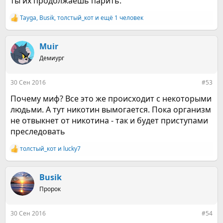
ты их продолжаешь парить.
Tayga
,
Busik
,
толстый_кот
и ещё 1 человек
Р
е
а
к
Muir
ц
Демиург
и
и
:
30 Сен 2016
#53
Почему миф? Все это же происходит с некоторыми
людьми. А тут никотин вымогается. Пока организм
не отвыкнет от никотина - так и будет приступами
преследовать
толстый_кот
и
lucky7
Р
е
а
к
Busik
ц
Пророк
и
и
:
30 Сен 2016
#54