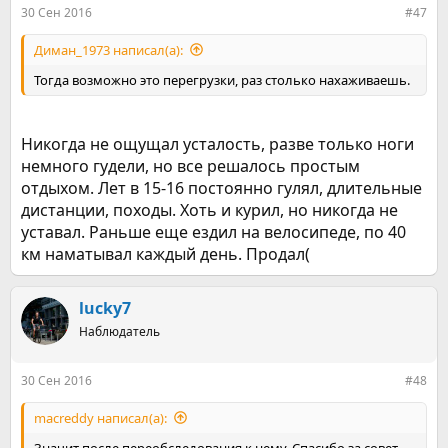
:
30 Сен 2016
#47
Диман_1973 написал(а):
Тогда возможно это перегрузки, раз столько нахаживаешь.
Никогда не ощущал усталость, разве только ноги
немного гудели, но все решалось простым
отдыхом. Лет в 15-16 постоянно гулял, длительные
дистанции, походы. Хоть и курил, но никогда не
уставал. Раньше еще ездил на велосипеде, по 40
км наматывал каждый день. Продал(
lucky7
Наблюдатель
30 Сен 2016
#48
macreddy написал(а):
Значит после переобследования к нему. Спасибо за совет.