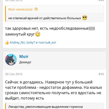
30 Сен 2016
#49
Muir написал(а):
не отвлекай врачей от действительно больных
так здоровых нет, есть недообследованные)))))
замкнутый круг
Andrey_NU
,
lucky7
и
толстый_кот
Р
е
а
к
Muir
ц
Демиург
и
и
:
30 Сен 2016
#50
Сейчас я догадаюсь. Наверное тут у большей
части проблема - недостаток дофамина. На малых
сроках самостоятельно получить его вдосталь не
выйдет, потому есть
Лекарства, увеличивающие выделение гормона