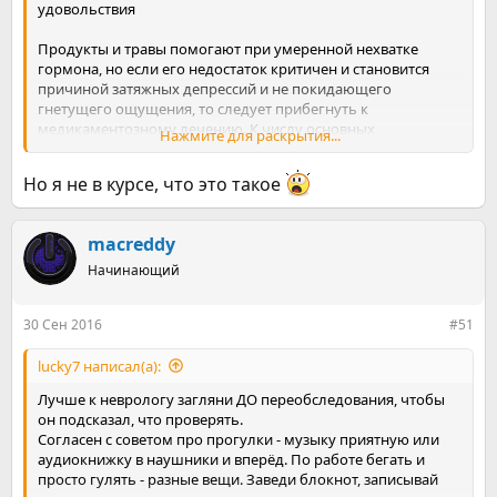
удовольствия
Продукты и травы помогают при умеренной нехватке
гормона, но если его недостаток критичен и становится
причиной затяжных депрессий и не покидающего
гнетущего ощущения, то следует прибегнуть к
медикаментозному лечению. К числу основных
Нажмите для раскрытия...
препаратов, применяемых для поднятия уровня данного
гормона, относятся:
Но я не в курсе, что это такое
Фенилаланин – это медикамент, который содержит
вещества, увеличивающие уровень дофамина, путем
macreddy
конвертирования тирозина и его последующего синтеза в
необходимый гормон;
Начинающий
Тирозин, который отвечает за синтез нейромедиатора в
30 Сен 2016
#51
организме;
lucky7 написал(а):
Гинкго двулопастный – фито-средство, помогающее
усилить кровоснабжение мозговых клеток и
Лучше к неврологу загляни ДО переобследования, чтобы
нормализовать передачу нервных импульсов.
он подсказал, что проверять.
Согласен с советом про прогулки - музыку приятную или
аудиокнижку в наушники и вперёд. По работе бегать и
просто гулять - разные вещи. Заведи блокнот, записывай