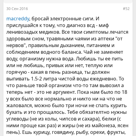
30 Сен 2016
#52
macreddy
, бросай электронные сиги. И
прислушайся к тому, что диагноз всд - миф
ленивозадых медиков. Все твои симптомы лечатся
здоровым сном, травяными чаями из аптеки "от
нервов", правильным дыханием, питанием и
соблюдением водного баланса. Чай не заменяет
воду, организму нужна вода. Любишь ты ее пить
или не любишь, привык или нет, теплую или
горячую - какая в пень разница, ты должен
выпивать 1.5-2 литра чистой воды ежедневно. То
что раньше твой организм что-то там вывозил а
теперь нет - это не аргумент. Пока нам было по 18
у всех было все нормально и никто ни на что не
жаловался, можно было три ночи не спать курить
бухать и это прощалось. Тебе обязателтно нужны
углеводы (не из колы, чипсов и сахара), белки (с
ними проще как раз) и жиры (не из майонеза, ясен
пень). Ешь курицу, говядину, рыбу, орехи, фрукты,