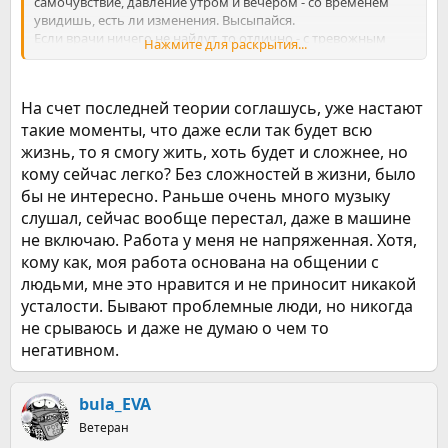
самочувствие, давление утром и вечером - со временем
увидишь, есть ли изменения. Высыпайся.
Если врачи ничего не найдут, то отлично - с тревожным
Нажмите для раскрытия...
расстройством со временем справишься, рано или поздно
просто надоест об этом париться.
На счет последней теории соглашусь, уже настают
такие моменты, что даже если так будет всю
жизнь, то я смогу жить, хоть будет и сложнее, но
кому сейчас легко? Без сложностей в жизни, было
бы не интересно. Раньше очень много музыку
слушал, сейчас вообще перестал, даже в машине
не включаю. Работа у меня не напряженная. Хотя,
кому как, моя работа основана на общении с
людьми, мне это нравится и не приносит никакой
усталости. Бывают проблемные люди, но никогда
не срываюсь и даже не думаю о чем то
негативном.
bula_EVA
Ветеран