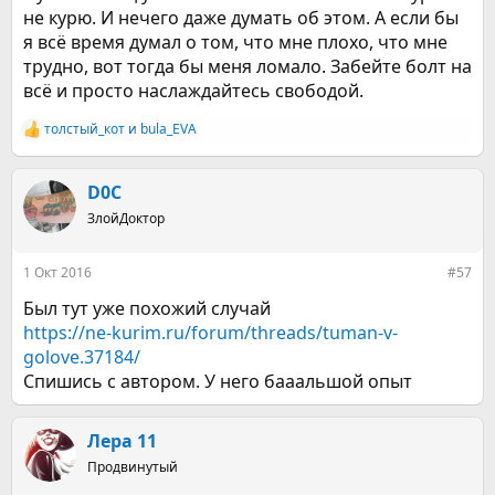
не курю. И нечего даже думать об этом. А если бы
я всё время думал о том, что мне плохо, что мне
трудно, вот тогда бы меня ломало. Забейте болт на
всё и просто наслаждайтесь свободой.
толстый_кот
и
bula_EVA
Р
е
а
к
D0C
ц
ЗлойДоктор
и
и
:
1 Окт 2016
#57
Был тут уже похожий случай
https://ne-kurim.ru/forum/threads/tuman-v-
golove.37184/
Спишись с автором. У него бааальшой опыт
Лерa 11
Продвинутый