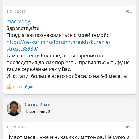
и
:
1 Окт 2016
#55
macreddy
,
Здравствуйте!
Предлагаю познакомиться с моей темой:
https://ne-kurim.ru/forum/threads/kurenie-
stress.38930/
Там срок ещё больше, а подозрения на
последствия до сих пор есть, правда тьфу-тьфу не
такие серьёзные как у Вас.
И, кстати, больше всего колбасило на 6-8 месяцы.
толстый_кот
Р
е
а
к
Саша Лис
ц
Начинающий
и
и
:
1 Окт 2016
#56
Ну вот месяц уже и никаких симптомов. Не курю и