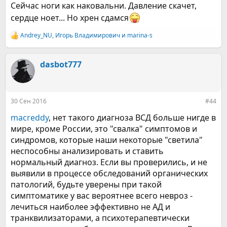
Сейчас ноги как наковальни. Давление скачет,
сердце ноет... Но хрен сдамся
Andrey_NU
,
Игорь Владимирович
и
marina-s
Р
е
а
к
dasbot777
ц
и
и
:
30 Сен 2016
#44
macreddy
, нет такого диагноза ВСД больше нигде в
мире, кроме России, это "свалка" симптомов и
синдромов, которые наши некоторые "светила"
неспособны анализировать и ставить
нормальный диагноз. Если вы проверились, и не
выявили в процессе обследований органических
патологий, будьте уверены при такой
симптоматике у вас вероятнее всего невроз -
лечиться наиболее эффективно не АД и
транквилизаторами, а психотерапевтически