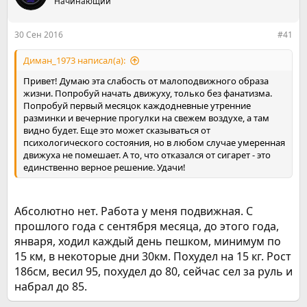
е
Начинающий
ч
м
а
ы
л
30 Сен 2016
#41
а
Диман_1973 написал(а):
Привет! Думаю эта слабость от малоподвижного образа
жизни. Попробуй начать движуху, только без фанатизма.
Попробуй первый месяцок каждодневные утренние
разминки и вечерние прогулки на свежем воздухе, а там
видно будет. Еще это может сказываться от
психологического состояния, но в любом случае умеренная
движуха не помешает. А то, что отказался от сигарет - это
единственно верное решение. Удачи!
Абсолютно нет. Работа у меня подвижная. С
прошлого года с сентября месяца, до этого года,
января, ходил каждый день пешком, минимум по
15 км, в некоторые дни 30км. Похудел на 15 кг. Рост
186см, весил 95, похудел до 80, сейчас сел за руль и
набрал до 85.