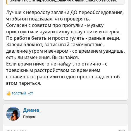
Лучше к неврологу загляни ДО переобследования,
чтобы он подсказал, что проверять.
Согласен с советом про прогулки - музыку
приятную или аудиокнижку в наушники и вперёд.
По работе бегать и просто гулять - разные вещи.
Заведи блокнот, записывай самочувствие,
давление утром и вечером - со временем увидишь,
есть ли изменения. Высыпайся.
Если врачи ничего не найдут, то отлично - с
тревожным расстройством со временем
справишься, рано или поздно просто надоест об
этом париться.
толстый_кот
Р
е
а
к
Диана_
ц
Пророк
и
и
: