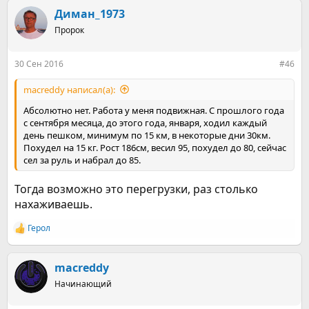
а
к
Диман_1973
ц
Пророк
и
и
:
30 Сен 2016
#46
macreddy написал(а):
Абсолютно нет. Работа у меня подвижная. С прошлого года
с сентября месяца, до этого года, января, ходил каждый
день пешком, минимум по 15 км, в некоторые дни 30км.
Похудел на 15 кг. Рост 186см, весил 95, похудел до 80, сейчас
сел за руль и набрал до 85.
Тогда возможно это перегрузки, раз столько
нахаживаешь.
Герол
Р
е
а
к
macreddy
ц
Начинающий
и
и