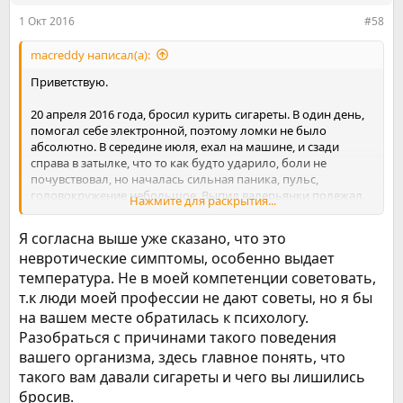
1 Окт 2016
#58
macreddy написал(а):
Приветствую.
20 апреля 2016 года, бросил курить сигареты. В один день,
помогал себе электронной, поэтому ломки не было
абсолютно. В середине июля, ехал на машине, и сзади
справа в затылке, что то как будто ударило, боли не
почувствовал, но началась сильная паника, пульс,
головокружение небольшое. Выпил валерьянки полежал,
Нажмите для раскрытия...
успокоился. После этого еще неделю не мог вдохнуть
полной грудью. Вот тогда все и началось. С того момента,
Я согласна выше уже сказано, что это
временами, сильная слабость, особенно в ногах, чувство
невротические симптомы, особенно выдает
беспокойства и "головокружение без головокружения".
температура. Не в моей компетенции советовать,
Голова вроде кружится, а вроде и стоишь уверенно и не
болтает. Решил пойти ко врачу, поставили сразу диагноз
т.к люди моей профессии не дают советы, но я бы
всд. Давление у врача 140/90, назначила все виды анализов
на вашем месте обратилась к психологу.
в том числе и узи шейных ортерий, спустя месяц сдал все
Разобраться с причинами такого поведения
анализы, временами становилось лучше, но большинство
вашего организма, здесь главное понять, что
времени все таки страдал, по другому не назовешь. В
августе было решено отказаться от электронной сигареты,
такого вам давали сигареты и чего вы лишились
ибо загнал себя до того, что считал будто это от жидкости
бросив.