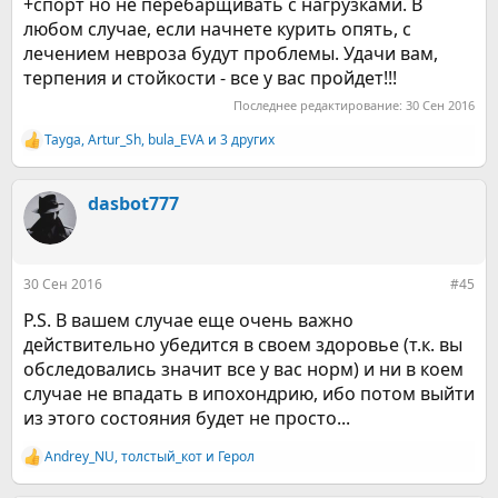
+спорт но не перебарщивать с нагрузками. В
любом случае, если начнете курить опять, с
лечением невроза будут проблемы. Удачи вам,
терпения и стойкости - все у вас пройдет!!!
Последнее редактирование:
30 Сен 2016
Tayga
,
Artur_Sh
,
bula_EVA
и 3 других
Р
е
а
к
dasbot777
ц
и
и
:
30 Сен 2016
#45
P.S. В вашем случае еще очень важно
действительно убедится в своем здоровье (т.к. вы
обследовались значит все у вас норм) и ни в коем
случае не впадать в ипохондрию, ибо потом выйти
из этого состояния будет не просто...
Andrey_NU
,
толстый_кот
и
Герол
Р
е