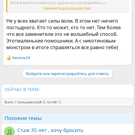
Хотя в мечтах я всегда в одиночку расправляюсь с
никотиновым чудовищем,практически одним ударом меча
Нажмите для раскрытия...
убиваю его и живу прекрасной некурящей
жизнью,посмеиваясь над жалкими курягами ,окружающие
Не у всех хватает силы воли. В этом нет ничего
интеесуются как же так что за метод такой,а я гордо так
постыдного. Кто то может, кто то нет. Тем более
заявляю-просто я сама себе сказала хватит. Ну почему же
что все заменители это не волшебный способ.
так сложно это воплотить?
Этотмаленькие помошники. А с никотиновым
монстром в итоге справляться все равно тебе)
Нинель54
Р
е
а
Войдите или зарегистрируйтесь для ответа.
к
ц
и
и
СЕЙЧАС В ТЕМЕ:
:
Всего: 1 (пользователей: 0, гостей: 1)
Похожие темы
Стаж 35 лет , хочу бросить
Д