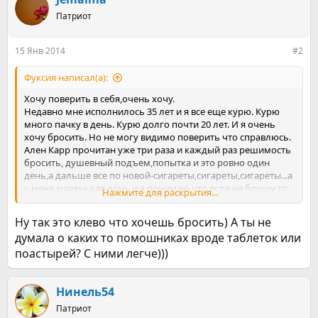
ц
Патриот
и
и
:
15 Янв 2014
#2
Фуксия написал(а):
Хочу поверить в себя,очень хочу.
Недавно мне исполнилось 35 лет и я все еще курю. Курю
много пачку в день. Курю долго почти 20 лет. И я очень
хочу бросить. Но не могу видимо поверить что справлюсь.
Ален Карр прочитан уже три раза и каждый раз решимость
бросить, душевный подъем,попытка и это ровно один
день,а дальше все по новой-сигареты,сигареты,сигареты...а
у меня маленькая дочь и я понимаю что если не брошу то
Нажмите для раскрытия...
она тоже будет курить и мне этого совсем не хочется.
Вот читаю теперь чужие дневники,чтобы найти
Ну так это клево что хочешь бросить) А ты не
силы,вдохновение на новую попытку.
думала о каких то помошниках вроде таблеток или
Подумала-заведу свой,вдруг мне это както поможет.
поастырей? С ними легче)))
Нинель54
Патриот