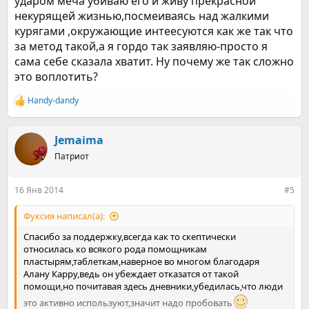
ударом меча убиваю его и живу прекрасной
некурящей жизнью,посмеиваясь над жалкими
курягами ,окружающие интеесуются как же так что
за метод такой,а я гордо так заявляю-просто я
сама себе сказала хватит. Ну почему же так сложно
это воплотить?
Handy-dandy
Р
е
а
к
Jemaima
ц
Патриот
и
и
:
16 Янв 2014
#5
Фуксия написал(а):
Спасибо за поддержку,всегда как то скептически
относилась ко всякого рода помощникам
пластырям,таблеткам,наверное во многом благодаря
Алану Карру,ведь он убеждает отказатся от такой
помощи,но почитавая здесь дневники,убедилась,что люди
это активно используют,значит надо пробовать