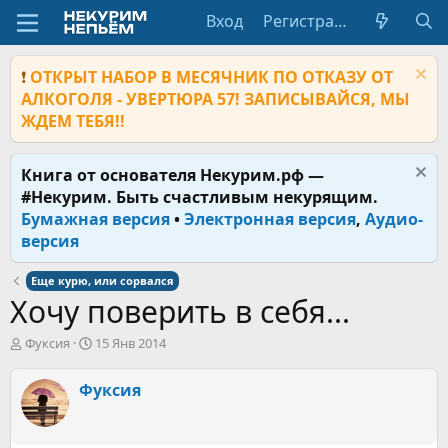
Вход
Регистрация
❗
ОТКРЫТ НАБОР В МЕСЯЧНИК ПО ОТКАЗУ ОТ
АЛКОГОЛЯ - УВЕРТЮРА 57! ЗАПИСЫВАЙСЯ, МЫ
ЖДЕМ ТЕБЯ!!
Книга от основателя Некурим.рф —
#Некурим. Быть счастливым некурящим.
Бумажная версия
•
Электронная версия
,
Аудио-
версия
Еще курю, или сорвался
Хочу поверить в себя...
А
Д
Фуксия
15 Янв 2014
в
а
т
т
Фуксия
о
а
р
н
т
а