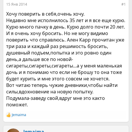
е
ч
15 Янв 2014
#1
м
а
ы
л
Хочу поверить в себя,очень хочу.
а
Недавно мне исполнилось 35 лет и я все еще курю.
Курю много пачку в день. Курю долго почти 20 лет.
И я очень хочу бросить. Но не могу видимо
поверить что справлюсь. Ален Карр прочитан уже
три раза и каждый раз решимость бросить,
душевный подъем,попытка и это ровно один
день,а дальше все по новой-
сигареты,сигареты,сигареты...а у меня маленькая
дочь и я понимаю что если не брошу то она тоже
будет курить и мне этого совсем не хочется.
Вот читаю теперь чужие дневники,чтобы найти
силы,вдохновение на новую попытку.
Подумала-заведу свой,вдруг мне это както
поможет.
Jemaima
Р
е
а
к
Jemaima