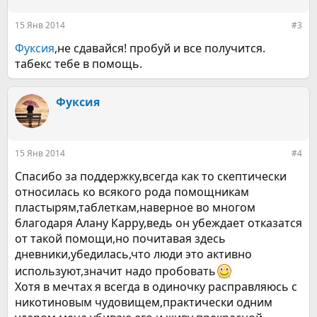
15 Янв 2014
#3
Фуксия
,не сдавайся! пробуй и все получится.
табекс тебе в помощь.
Фуксия
15 Янв 2014
#4
Спасибо за поддержку,всегда как то скептически
относилась ко всякого рода помощникам
пластырям,таблеткам,наверное во многом
благодаря Алану Карру,ведь он убеждает отказатся
от такой помощи,но почитавая здесь
дневники,убедилась,что люди это активно
используют,значит надо пробовать
Хотя в мечтах я всегда в одиночку расправляюсь с
никотиновым чудовищем,практически одним