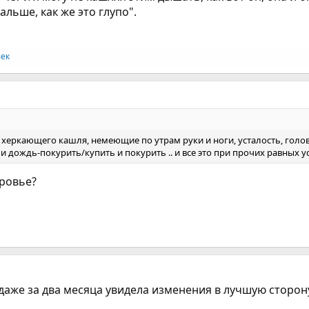
альше, как же это глупо".
век
, херкающего кашля, немеющие по утрам руки и ноги, усталость, голов
и дождь-покурить/купить и покурить .. и все это при прочих равных у
оровье?
 я даже за два месяца увидела изменения в лучшую сторон