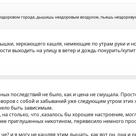
ездоровом городе, дышишь нездоровым воздухом, пьешь нездоровую 
тдышки, херкающего кашля, немеющие по утрам руки и но
ости выходить на улицу в ветер и дождь-покурить/купить
ых последствий не было, как и цена не смущала. Просто
оворов с собой и забываний уже следующим утром этих 
доело быть зависимым.
 на столько, что ,казалось бы хорошее настроение, могл
нее приглушенных никотином, перевесило немного про
че? и я могу не кашляя этим дышать, как вот он, она и о