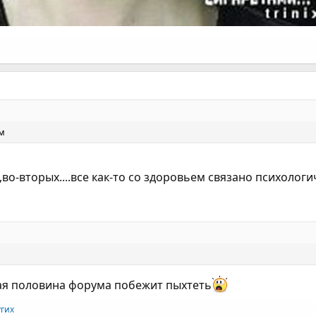
м
,во-вторых....все как-то со здоровьем связано психолог
ая половина форума побежит пыхтеть
угих