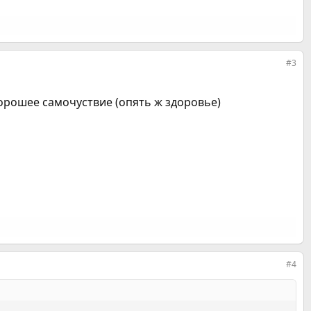
#3
орошее самочуствие (опять ж здоровье)
#4