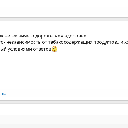
к нет-ж ничего дороже, чем здоровье...
о- независимость от табакосодержащих продуктов.. и х
тый условиями ответов
угих