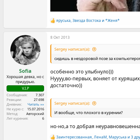
яруська
,
Звезда Востока
и
*Женя*
Р
е
а
8 Окт 2013
к
ц
и
Sergey написал(а):
и
:
сидишь в нездоровой позе за компьютеро
Sofia
особенно это улыбнуло)))
Хорошая девка, но с
Нуууу,во-первых, воняет от курящих
придурью.
достаточно))
V.I.P
Сообщения
7.307
Реакции
27.698
Sergey написал(а):
Дневник
Читать »»
Не курю с
15.07.2016
И вообще, что плохого в курении?
Метод
Авторский
Лет курения
6
но-но,а то добрая неуравновешенн
Заинтересованная
,
ЛенаМ
,
Маруська
и 3 др
Р