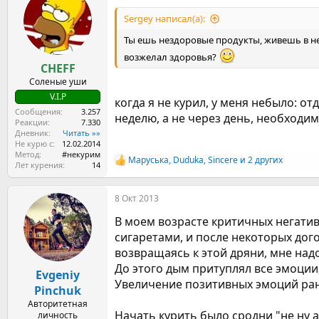
ц
и
Sergey написал(а):
и
:
Ты ешь нездоровые продукты, живешь в н
возжелал здоровья?
CHEFF
Соленые уши
V.I.P
когда я не курил, у меня небыло: о
Сообщения
3.257
неделю, а не через день, необходим
Реакции
7.330
Дневник
Читать »»
Не курю с
12.02.2014
Метод
#некурим
Маруська
,
Duduka
,
Sincere
и 2 других
Р
Лет курения
14
е
а
8 Окт 2013
к
ц
В моем возрасте критичных негативн
и
и
сигаретами, и после некоторых дог
:
возвращаясь к этой дряни, мне на
До этого дым притуплял все эмоции,
Evgeniy
Увеличение позитивных эмоций ра
Pinchuk
Авторитетная
Начать курить было сродни "не ну а 
личность