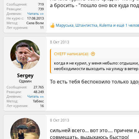
Сообщения
719
а бросить - "пошло оно все куда под
Реакции
739
Дневник
Читать »»
Не курю с
17.08.2013
Метод
Сила Воли
Маруська
,
Штангистка
,
Kulema
и ещё 1 чело
Р
Лет курения
11
е
а
8 Окт 2013
к
ц
и
CHEFF написал(а):
и
:
когда я не курил, у меня небыло: отдышки
необходимости выходить на улицу в ветер 
Sergey
То есть тебя беспокоило только зд
Одмин
Сообщения
27.765
Реакции
48.249
Дневник
Читать »»
Метод
Табекс
Лет курения
16
8 Окт 2013
сильней всего... вот это.... причем
совмещать, выдыхаюсь быстро(