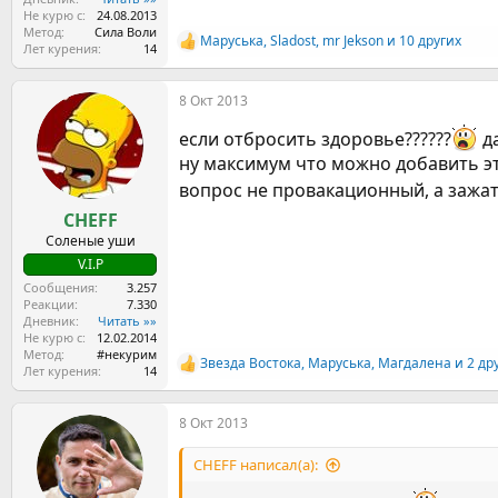
Не курю с
24.08.2013
Метод
Сила Воли
Маруська
,
Sladost
,
mr Jekson
и 10 других
Р
Лет курения
14
е
а
8 Окт 2013
к
ц
если отбросить здоровье??????
да
и
и
ну максимум что можно добавить эт
:
вопрос не провакационный, а зажа
CHEFF
Соленые уши
V.I.P
Сообщения
3.257
Реакции
7.330
Дневник
Читать »»
Не курю с
12.02.2014
Метод
#некурим
Звезда Востока
,
Маруська
,
Магдалена
и 2 др
Р
Лет курения
14
е
а
8 Окт 2013
к
ц
и
CHEFF написал(а):
и
: