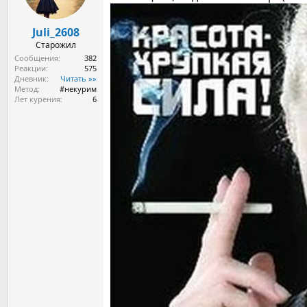
Juli_2608
Старожил
Сообщения
382
Реакции
575
Дневник
Читать »»
Метод
#некурим
Лет курения
6