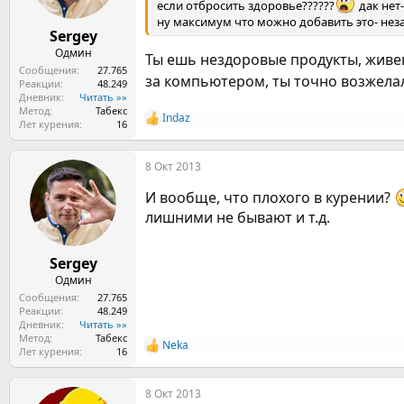
если отбросить здоровье??????
дак нет
ну максимум что можно добавить это- нез
Sergey
Одмин
Ты ешь нездоровые продукты, живе
Сообщения
27.765
за компьютером, ты точно возжела
Реакции
48.249
Дневник
Читать »»
Метод
Табекс
Indaz
Р
Лет курения
16
е
а
8 Окт 2013
к
ц
И вообще, что плохого в курении?
и
и
лишними не бывают и т.д.
:
Sergey
Одмин
Сообщения
27.765
Реакции
48.249
Дневник
Читать »»
Метод
Табекс
Neka
Р
Лет курения
16
е
а
8 Окт 2013
к