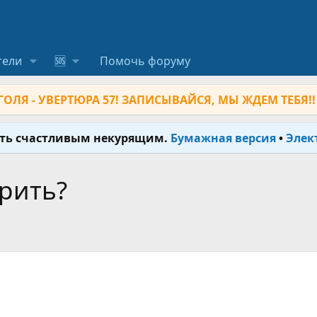
тели
🆘
Помочь форуму
ОЛЯ - УВЕРТЮРА 57! ЗАПИСЫВАЙСЯ, МЫ ЖДЕМ ТЕБЯ!!
ыть счастливым некурящим.
Бумажная версия
•
Элек
рить?