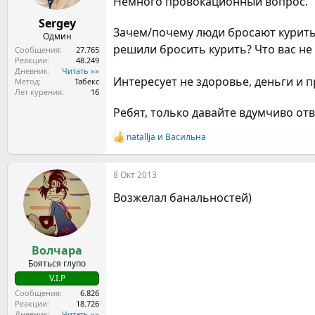
Немного провокационный вопрос.
а
Sergey
Зачем/почему люди бросают курить?
Одмин
решили бросить курить? Что вас не
Сообщения
27.765
Реакции
48.249
Дневник
Читать »»
Интересует не здоровье, деньги и
Метод
Табекс
Лет курения
16
Ребят, только давайте вдумчиво от
natallja
и
Васильна
Р
е
а
8 Окт 2013
к
ц
Возжелал банальностей)
и
и
:
Волчара
Бояться глупо
V.I.P
Сообщения
6.826
Реакции
18.726
Дневник
Читать »»