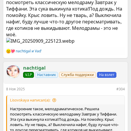
посмотреть классическую мелодраму Завтрак у
Тиффани. Эта сука выкинула котика!Под дождь. На
помойку. Крыс ловить. Ну не тварь, а? Выключила
нафиг, буду лучше что-то другое пересматривать,
где котиков не выкидывают. Мелодрамы - это не
моё.
nachtigal
и
Vad'
Р
е
а
к
nachtigal
ц
V.I.P
Наставник
Служба поддержки
На взлет
и
и
:
8 Ноя 2025
#304
Lisovskaya написал(а):
Настроение такое, мелодраматическое. Решила
посмотреть классическую мелодраму Завтрак у Тиффани.
Эта сука выкинула котика!Под дождь. На помойку. Крыс
ловить. Ну не тварь, а? Выключила нафиг, буду лучше что-
то другое пересматривать, где котиков не выкидывают.