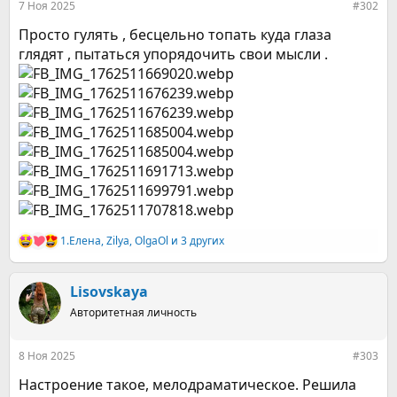
7 Ноя 2025
#302
Просто гулять , бесцельно топать куда глаза
глядят , пытаться упорядочить свои мысли .
1.Елена
,
Zilya
,
OlgaOl
и 3 других
Р
е
а
к
Lisovskaya
ц
Авторитетная личность
и
и
:
8 Ноя 2025
#303
Настроение такое, мелодраматическое. Решила