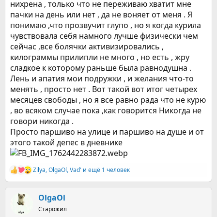
нихрена , только что не переживаю хватит мне
пачки на день или нет , да не воняет от меня . Я
понимаю ,что прозвучит глупо , но я когда курила
чувствовала себя намного лучше физически чем
сейчас ,все болячки активизировались ,
килограммы прилипли не много , но есть , жру
сладкое к которому раньше была равнодушна .
Лень и апатия мои подружки , и желания что-то
менять , просто нет . Вот такой вот итог четырех
месяцев свободы , но я все равно рада что не курю
, во всяком случае пока ,как говорится Никогда не
говори никогда .
Просто паршиво на улице и паршиво на душе и от
этого такой депес в дневнике
Zilya
,
OlgaOl
,
Vad'
и ещё 1 человек
Р
е
а
к
OlgaOl
ц
Старожил
и