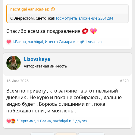
nachtigal написал(а):
Поздравляю с Эверестом)
С Эверестом, Светочка!
Посмотреть вложение 2351284
Спасибо всем за поздравления
1.Елена
,
nachtigal
,
Инесса Самара
и ещё 1 человек
Р
е
а
к
Lisovskaya
ц
Авторитетная личность
и
и
:
16 Июл 2026
#320
Всем по привету , кто заглянет в этот пыльный
дневник . Не курю и пока не собираюсь , дальше
видно будет . Борюсь с лишними кг , пока
побеждают они , и моя лень .
*Сергеич*
,
1.Елена
,
nachtigal
и 3 других
Р
е
а