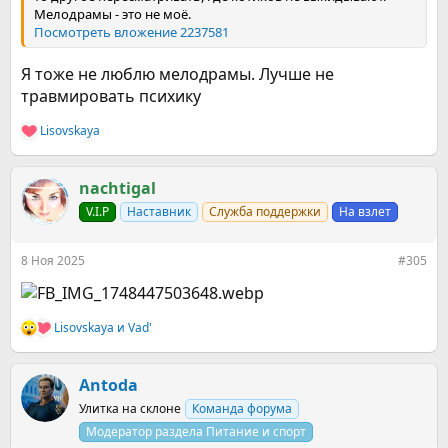
Мелодрамы - это не моё.
Посмотреть вложение 2237581
Я тоже не люблю мелодрамы. Лучше не
травмировать психику
Lisovskaya
Р
е
а
к
nachtigal
ц
V.I.P
Наставник
Служба поддержки
На взлет
и
и
:
8 Ноя 2025
#305
Lisovskaya
и
Vad'
Р
е
а
к
Antoda
ц
Улитка на склоне
Команда форума
и
и
Модератор раздела Питание и спорт
: