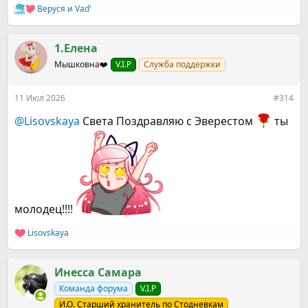
Веруся
и
Vad'
Р
е
а
к
1.Елена
ц
Мышковна❤️
V.I.P
Служба поддержки
и
и
:
11 Июл 2026
#314
@Lisovskaya
Света Поздравляю с Эверестом
ты
молодец!!!!
Lisovskaya
Р
е
а
к
Инесса Самара
ц
Команда форума
V.I.P
и
и
И.О. Старший хранитель по Стодневкам