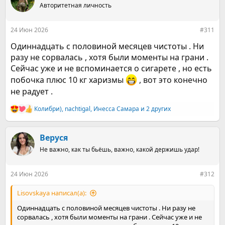
ц
Авторитетная личность
и
и
:
24 Июн 2026
#311
Одиннадцать с половиной месяцев чистоты . Ни
разу не сорвалась , хотя были моменты на грани .
Сейчас уже и не вспоминается о сигарете , но есть
побочка плюс 10 кг харизмы
, вот это конечно
не радует .
Колибри)
,
nachtigal
,
Инесса Самара
и 2 других
Р
е
а
к
Веруся
ц
Не важно, как ты бьёшь, важно, какой держишь удар!
и
и
:
24 Июн 2026
#312
Lisovskaya написал(а):
Одиннадцать с половиной месяцев чистоты . Ни разу не
сорвалась , хотя были моменты на грани . Сейчас уже и не