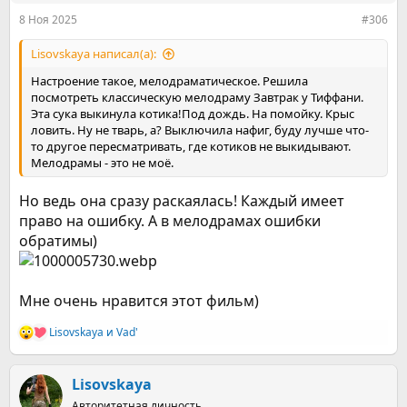
8 Ноя 2025
#306
Lisovskaya написал(а):
Настроение такое, мелодраматическое. Решила
посмотреть классическую мелодраму Завтрак у Тиффани.
Эта сука выкинула котика!Под дождь. На помойку. Крыс
ловить. Ну не тварь, а? Выключила нафиг, буду лучше что-
то другое пересматривать, где котиков не выкидывают.
Мелодрамы - это не моё.
Но ведь она сразу раскаялась! Каждый имеет
право на ошибку. А в мелодрамах ошибки
обратимы)
Мне очень нравится этот фильм)
Lisovskaya
и
Vad'
Р
е
а
к
Lisovskaya
ц
Авторитетная личность