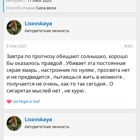
Не курю с
р
11 Июл 2025
н
т
а
Способ отказа
Сила воли
е
ч
м
а
ы
Lisovskaya
л
а
Авторитетная личность
6 Ноя 2025
#301
Завтра по прогнозу обещают солнышко, хорошо
бы оказалось правдой . Убивает эта постоянная
серая хмарь , настроение по нулям , просвета нет
и не предвидится , пытаешься жить в моменте ,
получается не очень, как-то так сегодня . О
сигаретах мыслей нет , не курю .
nachtigal
и
Vad'
Р
е
а
к
Lisovskaya
ц
Авторитетная личность
и
и
: