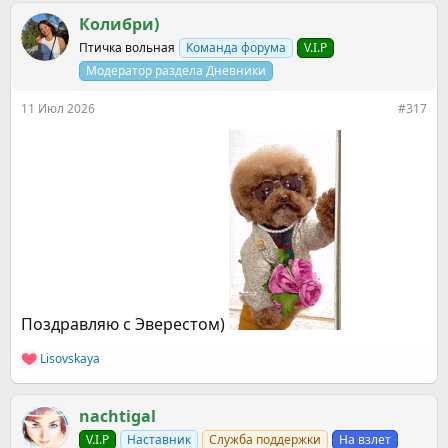
а
к
Колибри)
ц
Птичка вольная
Команда форума
V.I.P
и
и
Модератор раздела Дневники
:
11 Июл 2026
#317
Поздравляю с Эверестом)
Lisovskaya
Р
е
а
к
nachtigal
ц
V.I.P
Наставник
Служба поддержки
На взлет
и