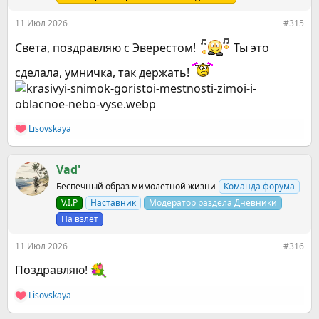
:
11 Июл 2026
#315
Света, поздравляю с Эверестом!
Ты это
сделала, умничка, так держать!
Lisovskaya
Р
е
а
к
Vad'
ц
Беспечный образ мимолетной жизни
Команда форума
и
и
V.I.P
Наставник
Модератор раздела Дневники
:
На взлет
11 Июл 2026
#316
Поздравляю!
Lisovskaya
Р
е