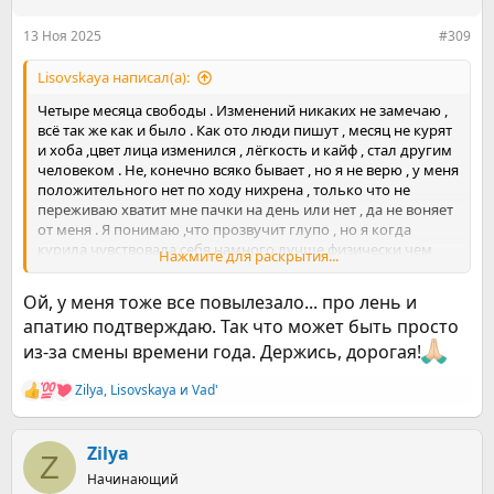
и
:
13 Ноя 2025
#309
Lisovskaya написал(а):
Четыре месяца свободы . Изменений никаких не замечаю ,
всё так же как и было . Как ото люди пишут , месяц не курят
и хоба ,цвет лица изменился , лёгкость и кайф , стал другим
человеком . Не, конечно всяко бывает , но я не верю , у меня
положительного нет по ходу нихрена , только что не
переживаю хватит мне пачки на день или нет , да не воняет
от меня . Я понимаю ,что прозвучит глупо , но я когда
курила чувствовала себя намного лучше физически чем
Нажмите для раскрытия...
сейчас ,все болячки активизировались , килограммы
прилипли не много , но есть , жру сладкое к которому
Ой, у меня тоже все повылезало... про лень и
раньше была равнодушна . Лень и апатия мои подружки , и
апатию подтверждаю. Так что может быть просто
желания что-то менять , просто нет . Вот такой вот итог
четырех месяцев свободы , но я все равно рада что не курю
из-за смены времени года. Держись, дорогая!
, во всяком случае пока ,как говорится Никогда не говори
никогда .
Zilya
,
Lisovskaya
и
Vad'
Р
Просто паршиво на улице и паршиво на душе и от этого
е
такой депес в дневнике
Посмотреть вложение 2239062
а
к
Zilya
Z
ц
Начинающий
и