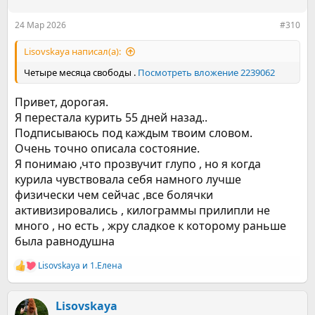
и
:
24 Мар 2026
#310
Lisovskaya написал(а):
Четыре месяца свободы .
Посмотреть вложение 2239062
Привет, дорогая.
Я перестала курить 55 дней назад..
Подписываюсь под каждым твоим словом.
Очень точно описала состояние.
Я понимаю ,что прозвучит глупо , но я когда
курила чувствовала себя намного лучше
физически чем сейчас ,все болячки
активизировались , килограммы прилипли не
много , но есть , жру сладкое к которому раньше
была равнодушна
Lisovskaya
и
1.Елена
Р
е
а
к
Lisovskaya