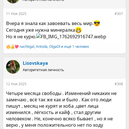
и
и
:
11 Ноя 2025
#307
Вчера я знала как завоевать весь мир.
Сегодня уже нужна минералка
Но я не курю.
nachtigal
,
Antoda
,
OlgaOl
и ещё 1 человек
Р
е
а
к
Lisovskaya
ц
Авторитетная личность
и
и
:
12 Ноя 2025
#308
Четыре месяца свободы . Изменений никаких не
замечаю , всё так же как и было . Как ото люди
пишут , месяц не курят и хоба ,цвет лица
изменился , лёгкость и кайф , стал другим
человеком . Не, конечно всяко бывает , но я не
верю , у меня положительного нет по ходу