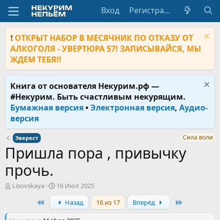
Вход
Регистрация
❗
ОТКРЫТ НАБОР В МЕСЯЧНИК ПО ОТКАЗУ ОТ
АЛКОГОЛЯ - УВЕРТЮРА 57! ЗАПИСЫВАЙСЯ, МЫ
ЖДЕМ ТЕБЯ!!
Книга от основателя Некурим.рф —
#Некурим. Быть счастливым некурящим.
Бумажная версия
•
Электронная версия
,
Аудио-
версия
Сила воли
Эверест
Пришла пора , привычку
прочь.
А
Д
Lisovskaya
16 Июл 2025
в
а
First
Last
Назад
16 из 17
Вперёд
т
т
о
а