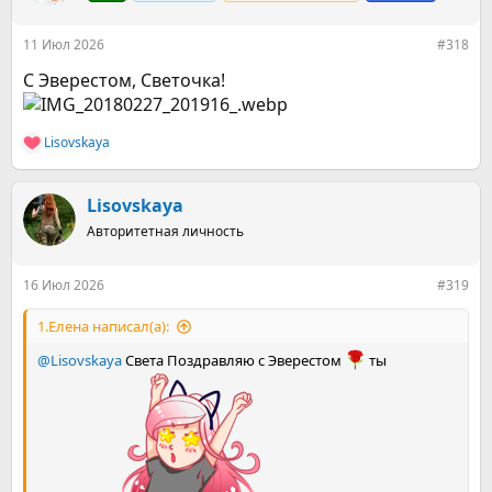
и
:
11 Июл 2026
#318
С Эверестом, Светочка!
Lisovskaya
Р
е
а
к
Lisovskaya
ц
Авторитетная личность
и
и
:
16 Июл 2026
#319
1.Елена написал(а):
@Lisovskaya
Света Поздравляю с Эверестом
ты