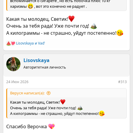
вспоминается о сигарете , но есть побочка плюс 10 кг
харизмы
, вот это конечно не радует .
Какая ты молодец, Светик!
Очень за тебя рада! Уже почти год!
А килограммы - не страшно, уйдут постепенно!
Lisovskaya
и
Vad'
Р
е
а
к
Lisovskaya
ц
Авторитетная личность
и
и
:
24 Июн 2026
#313
Веруся написал(а):
Какая ты молодец, Светик!
Очень за тебя рада! Уже почти год!
А килограммы - не страшно, уйдут постепенно!
Спасибо Верочка