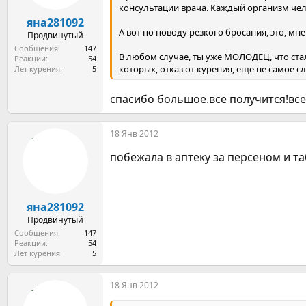
консультации врача. Каждый организм чел
а
яна281092
А вот по поводу резкого бросания, это, мн
Продвинутый
Сообщения
147
В любом случае, ты уже МОЛОДЕЦ, что ста
Реакции
54
которых, отказ от курения, еще не самое с
Лет курения
5
спасибо большое.все получится!все 
18 Янв 2012
побежала в аптеку за персеном и т
яна281092
Продвинутый
Сообщения
147
Реакции
54
Лет курения
5
18 Янв 2012