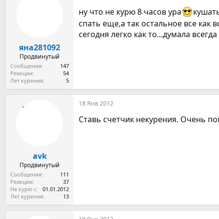
ну что не курю 8 часов ура
кушать
спать еще,а так остальное все как в
сегодня легко как то...думала всегда 
яна281092
Продвинутый
Сообщения
147
Реакции
54
Лет курения
5
18 Янв 2012
Ставь счетчик некурения. Очень по
avk
Продвинутый
Сообщения
111
Реакции
37
Не курю с
01.01.2012
Лет курения
13