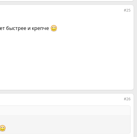
#25
дет быстрее и крепче
#26