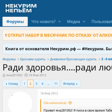
Форумы
Что нового?
Медиа
Пользова
❗
ОТКРЫТ НАБОР В МЕСЯЧНИК ПО ОТКАЗУ ОТ АЛКОГ
Книга от основателя Некурим.рф — #Некурим. Б
Форумы
Бросаем курить
Дневники бросающих курить
3 - 6 
Ради здоровья....ради люб
А
Д
яна281092
18 Янв 2012
в
а
Назад
1
2
3
4
…
11
Вперёд
т
т
о
а
р
н
18 Янв 2012
т
а
е
ч
Ola написал(а):
м
а
Привет яна281092! Я пила в свое время Таб
ы
л