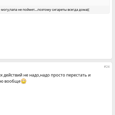
 могу,папа не поймет....поэтому сигареты всегда дома((
#24
их действий не надо,надо просто перестать и
таю вообще