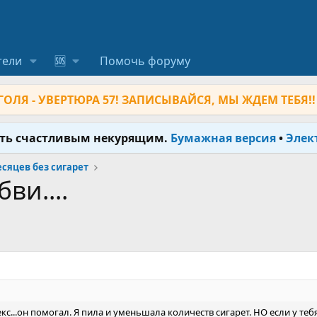
тели
🆘
Помочь форуму
ОЛЯ - УВЕРТЮРА 57! ЗАПИСЫВАЙСЯ, МЫ ЖДЕМ ТЕБЯ!!
ыть счастливым некурящим.
Бумажная версия
•
Элек
месяцев без сигарет
ви....
екс...он помогал. Я пила и уменьшала количеств сигарет. НО если у теб