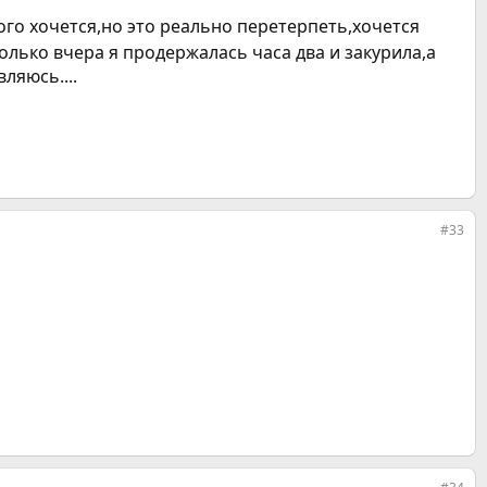
ого хочется,но это реально перетерпеть,хочется
 только вчера я продержалась часа два и закурила,а
вляюсь....
#33