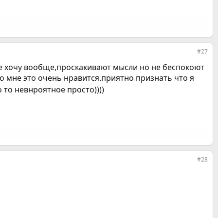
#27
 не хочу вообще,проскакивают мысли но не беспокоют
но мне это очень нравится.приятно признать что я
 то невнроятное просто))))
#28