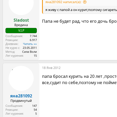
яна281092 написал(а):
я живу с папой а он курит,поэтому сигарет
Sladost
Папа не будет рад, что его дочь бр
Вредина
V.I.P
Сообщения
7.744
Реакции
6.917
Дневник
Читать »»
Не курю с
23.05.2011
Метод
Сила Воли
Лет курения
15
18 Янв 2012
папа бросал курить на 20 лет ,прос
все,судит по себе,поэтому не пойм
яна281092
Продвинутый
Сообщения
147
Реакции
54
Лет курения
5