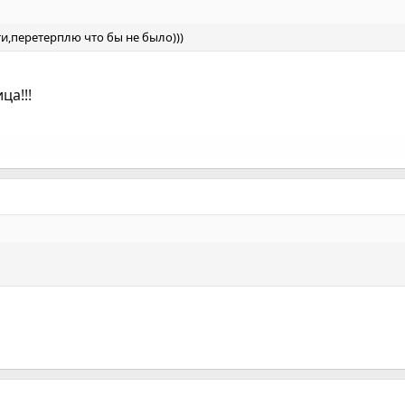
ти,перетерплю что бы не было)))
ца!!!