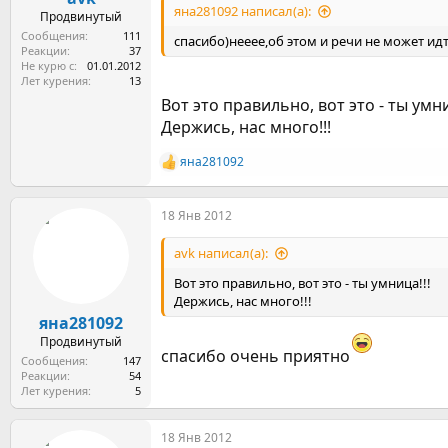
яна281092 написал(а):
Продвинутый
Сообщения
111
спасибо)нееее,об этом и речи не может ид
Реакции
37
Не курю с
01.01.2012
Лет курения
13
Вот это правильно, вот это - ты умни
Держись, нас много!!!
яна281092
Р
е
а
18 Янв 2012
к
ц
и
avk написал(а):
и
:
Вот это правильно, вот это - ты умница!!!
Держись, нас много!!!
яна281092
Продвинутый
спасибо очень приятно
Сообщения
147
Реакции
54
Лет курения
5
18 Янв 2012