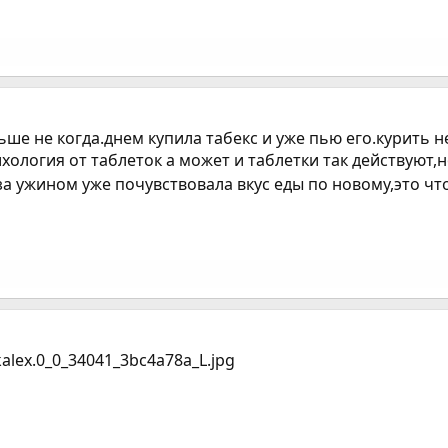
льше не когда.днем купила табекс и уже пью его.курить
хология от таблеток а может и таблетки так действуют,
 за ужином уже почувствовала вкус еды по новому,это что