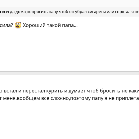
ы всегда дома,попросить папу чтоб он убрал сигареты или спрятал я не
осила?
Хороший такой папа...
то встал и перестал курить и думает чтоб бросить не как
ет меня.вообщем все сложно,поэтому папу я не припле