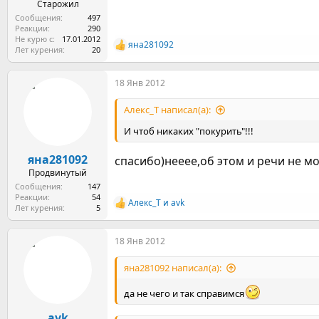
Старожил
Сообщения
497
Реакции
290
Не курю с
17.01.2012
яна281092
Р
Лет курения
20
е
а
18 Янв 2012
к
ц
и
Алекс_Т написал(а):
и
:
И чтоб никаких "покурить"!!!
яна281092
спасибо)нееее,об этом и речи не м
Продвинутый
Сообщения
147
Реакции
54
Алекс_Т
и
avk
Р
Лет курения
5
е
а
18 Янв 2012
к
ц
и
яна281092 написал(а):
и
:
да не чего и так справимся
avk