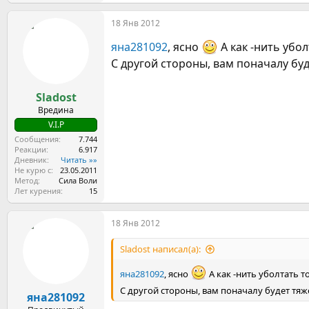
18 Янв 2012
яна281092
, ясно
А как -нить убол
С другой стороны, вам поначалу буд
Sladost
Вредина
V.I.P
Сообщения
7.744
Реакции
6.917
Дневник
Читать »»
Не курю с
23.05.2011
Метод
Сила Воли
Лет курения
15
18 Янв 2012
Sladost написал(а):
яна281092
, ясно
А как -нить уболтать т
С другой стороны, вам поначалу будет тяже
яна281092