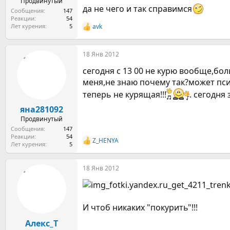
Продвинутый
да не чего и так справимся
Сообщения
147
Реакции
54
Лет курения
5
avk
Р
е
а
18 Янв 2012
к
ц
сегодня с 13 00 не курю вообще,бо
и
и
меня,не знаю почему так?может пси
:
теперь не курящая!!!
. сегодня
яна281092
Продвинутый
Сообщения
147
Реакции
54
Z_HENYA
Р
Лет курения
5
е
а
18 Янв 2012
к
ц
и
и
:
И чтоб никаких "покурить"!!!
Алекс_Т